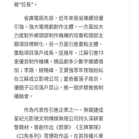
被“拉長”。
省廣電局先容，近年來我省連續培優
引強，強大電視劇創作主體，一方面加大
力度對外鄉頭部制作機構的培養和頭部主
題項目標孵化，另一方面引進重點主體、
重點項目落戶成長。這幾年，江蘇引進13
家優良制作機構，精品劇多少數字連續增
加；李路、姚曉峰、王寶強等年夜咖紛紜
在江蘇成立影視公司；愛奇藝落子南京，
優酷子公司落戶昆山，進一個步驟推進制
播融會。
作為代表性引進企業之一，無錫捷成
星紀元影視文明傳媒無限公司持久深耕軍
警題材，曾創作出《罰罪》《王牌軍隊》
《口角系列》等爆款作品，在其待播片單