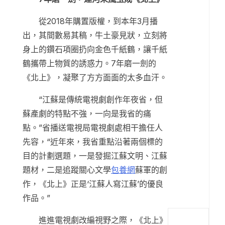
從2018年購置版權，到本年3月播
出，其間數易其稿，牛土豪見狀，立刻將
身上的鑽石項圈扔向金色千紙鶴，讓千紙
鶴攜帶上物質的誘惑力。7年磨一劍的
《北上》，凝聚了方方面面的太多血汗。
“江蘇是傳統電視劇創作年夜省，但
蘇產劇的特點不強，一向是我省的痛
點。”省播送電視局電視劇處相干擔任人
先容，“近年來，我省重點沿著兩個標的
目的計劃選題，一是發掘江蘇文明、江蘇
題材，二是追蹤關心文學
包養網
蘇軍的創
作，《北上》正是‘江蘇人寫江蘇’的優良
作品。”
進進電視劇改編視野之際，《北上》