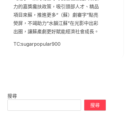
力的嘉獎攙扶政策，吸引頭部人才、精品
項目來蘇，推進更多“（蘇）劇審字”點亮
熒屏，不竭助力“水韻江蘇”在光影中出彩
出圈，讓蘇產劇更好賦能經濟社會成長。
TC:sugarpopular900
搜尋
搜尋