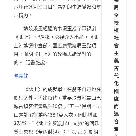
為
示年夜運河沿耳目平易近的生涯變遷和奮
周
全
斗精力。
扶
這段采風經過的事況玉成了電視劇
植
《北上》。“后來，央視介入出品，《北
社
會
上》進選中宣部、國度廣電總局重點項
主
目，闡明《北上》的改編思緒是對的
義
的。”張書維說。
古
代
包養妹
化
《北上》的成就單，在劇集自己也在
國
劇集之外。播出時代，重要取景地昆山巴
度
而
城古鎮客流量飆升10倍；“五一”假期，昆
連
山累計招待游客138.1萬人次，同比增加
合
37.1%，“《北上》賦能昆山文旅”的消息
奮
登上央視《全國財經》；“《北上》劇組