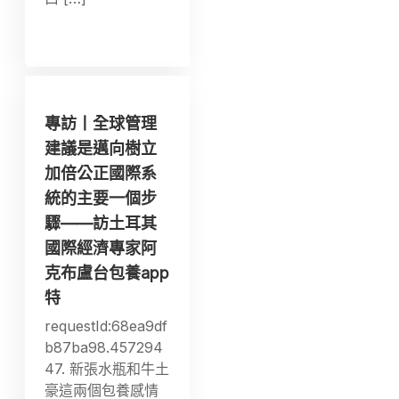
專訪丨全球管理
建議是邁向樹立
加倍公正國際系
統的主要一個步
驟——訪土耳其
國際經濟專家阿
克布盧台包養app
特
requestId:68ea9df
b87ba98.457294
47. 新張水瓶和牛土
豪這兩個包養感情