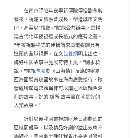
在南京師范年夜學新傳院傳授劉永昶
看來，視聽文旅融會成長、塑造城市文明
IP，甚至以“視聽+”賦能公共辦事，是構
建古代化年夜視聽成長格式的應有之義。
“年夜視聽格式的建構請求廣電媒體具有
遼闊的全球視野，在文
包養網
明走出往、
講好中國故事中施展奇特上風。”劉永昶
說，“電視
包養
劇《山海情》反應的寧夏
西海固脫貧攻堅故事在海內廣受接待，啟
發處所廣電媒體異樣可以講述地區顏色濃
烈的故事，好的‘處所’故事實在就是好的
人類故事。”
針對以後我國電視劇財產日趨劇烈的
區域間競爭，以及精品好劇的溢出效應不
竭縮小，業內助士呼吁我省出臺更具吸引