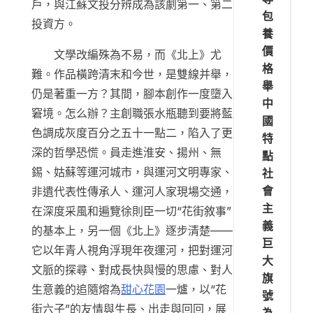
戶，與江蘇文投分辨成為該劇第一、第二
包
投資方。
養
價
文學改編殊為不易，而《北上》尤
格
難。作品橫跨清末和今世，是雙線并舉，
舉
仍是著重一方？其間，腳本創作一度墮入
中
窘境。怎么辦？主創職張水瓶聽到要將藍
國
色調成灰度百分之五十一點二，陷入了更
特
深的哲學恐慌。員走進淮安、揚州、無
點
錫、姑蘇等運河城市，與運河文明專家、
社
會
非遺代表性傳承人、運河人家現場交通，
主
在深度采風和遍覽徐則臣一切“花街敘事”
義
的基本上，另一個《北上》逐步清楚——
巨
它以年青人視角浮現年夜運河，把對運河
大
文脈的探尋、對成長快與慢的思慮、對人
旗
生意義的追隨熔為
甜心花園
一爐，以“花
號
街六子”的友情與生長、出走與回回，展