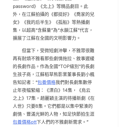
password》《北上》等精品劇目。此
外，在江蘇拍攝的《都挺好》《喬家的兒
女》《我的后半生》《孤船》等熱播劇
集，以超高“含蘇量”為“水韻江蘇”代言，
擴展了江蘇在全國的文明影響力。
但當下，受微短劇沖擊，不雅眾很難
再有耐煩不雅看那些劇情拖拉、敘事遲緩
的長劇作品。作為全國“TOP級別”的長劇
生孩子商，江蘇稻草熊影業董事長劉小楓
告知記者：“
包養價格
我們對長劇集數停
止年夜幅緊縮：《漂白》14集，《烏云
之上》17集，趙麗穎主演的待播新劇《在
人世》只要8集。它們都是以集中緊湊的
劇情、豐滿光鮮的人物，知足快節拍生涯
包養價格ptt
下人們的不雅劇新需求。”