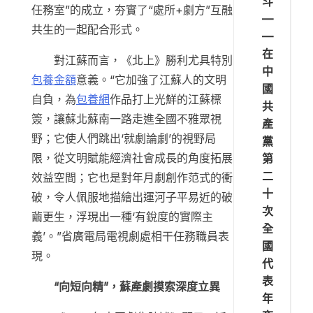
斗
任務室”的成立，夯實了“處所+劇方”互融
—
共生的一起配合形式。
—
在
對江蘇而言，《北上》勝利尤具特別
中
包養金額
意義。“它加強了江蘇人的文明
國
自負，為
包養網
作品打上光鮮的江蘇標
共
簽，讓蘇北蘇南一路走進全國不雅眾視
產
野；它使人們跳出‘就劇論劇’的視野局
黨
限，從文明賦能經濟社會成長的角度拓展
第
二
效益空間；它也是對年月劇創作范式的衝
十
破，令人佩服地描繪出運河子平易近的破
次
繭更生，浮現出一種‘有銳度的實際主
全
義’。”省廣電局電視劇處相干任務職員表
國
現。
代
表
“向短向精”，蘇產劇摸索深度立異
年