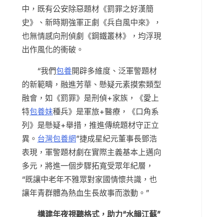
中，既有公安除惡題材《罰罪之好漢簡
史》、新時期強軍正劇《兵自風中來》，
也無情感向刑偵劇《鋼鐵叢林》，均浮現
出作風化的衝破。
“我們
包養
開辟多維度、泛軍警題材
的新範疇，融進芳華、懸疑元素摸索類型
融會，如《罰罪》是刑偵+家族，《愛上
特
包養妹
種兵》是軍旅+醫療，《口角系
列》是懸疑+舉措，推進傳統題材守正立
異。
台灣包養網
”捷成星紀元董事長鄧浩
表現，軍警題材劇在實際主義基本上邁向
多元，將進一個步驟拓寬受眾年紀層，
“既讓中老年不雅眾對家國情懷共識，也
讓年青群體為熱血生長故事而激動。”
構建年夜視聽格式，助力“水韻江蘇”