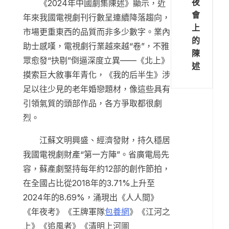
夜
《2024年中國劇集陳述》顯示，近
會
年來我國電視劇刊行數呈連續降落趨向，
上
市場更重東西的品質而非多少數字。業內
的
助士感嘆，電視劇行業越來越“卷”，不雅
陳
眾愈發“抉剔”倒逼深度立異——《北上》
述
摸索巨大敘事年青化，《我的后半生》涉
足以往少見的老年婚戀題材，像這些具有
引領氣質的頭部作品，各方爭取都很劇
烈。
江蘇文明興盛、經濟發財，持久穩居
我國電視劇財產“第一方陣”。省廣電局先
容，蘇產劇堅持每年約12部的創作節拍，
在全國占比從2018年的3.71%上升至
2024年的8.69%，涌現出《人人間》
《年夜考》《王牌軍隊
包養網
》《江河之
上》《追風者》《清明上河圖