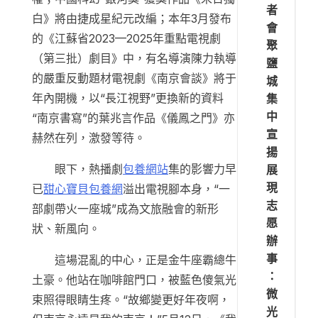
者
白》將由捷成星紀元改編；本年3月發布
會
的《江蘇省2023—2025年重點電視劇
聚
（第三批）劇目》中，有名導演陳力執導
鹽
的嚴重反動題材電視劇《南京會談》將于
城
年內開機，以“長江視野”更換新的資料
集
中
“南京書寫”的葉兆言作品《儀鳳之門》亦
宣
赫然在列，激發等待。
揚
眼下，熱播劇
包養網站
集的影響力早
展
現
已
甜心寶貝包養網
溢出電視腳本身，“一
志
部劇帶火一座城”成為文旅融會的新形
愿
狀、新風向。
辦
事
這場混亂的中心，正是金牛座霸總牛
：
土豪。他站在咖啡館門口，被藍色傻氣光
微
束照得眼睛生疼。“故鄉變更好年夜啊，
光