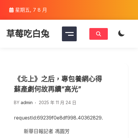
Skip
星期五, 7 8 月
to
content
草莓吃白兔
《北上》之后，專包養網心得
蘇產劇何故再續“高光”
BY
admin
2025 年 11 月 24 日
requestId:69239f0e8df998.40362829.
新華日報記者 馮圓芳