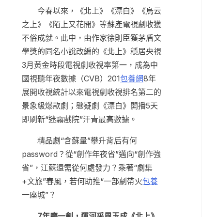
今春以來，《北上》《漂白》《烏云
之上》《陌上又花開》等蘇產電視劇收獲
不俗成就。此中，由作家徐則臣獲茅盾文
學獎的同名小說改編的《北上》穩居央視
3月黃金時段電視劇收視率第一，成為中
國視聽年夜數據（CVB）201
包養網
8年
展開收視統計以來電視劇收視排名第二的
景象級爆款劇；懸疑劇《漂白》開播5天
即刷新“迷霧戲院”汗青最高數據。
精品劇“含蘇量”攀升背后有何
password？從“創作年夜省”邁向“創作強
省”，江蘇還需從何處發力？乘著“劇集
+文旅”春風，若何助推“一部劇帶火
包養
一座城”？
7年磨一劍，運河采風玉成《北上》