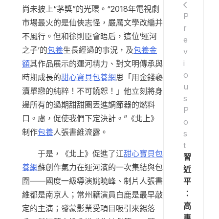
尚未披上“茅獎”的光環。“2018年電視劇
P
市場最火的是仙俠志怪，嚴厲文學改編并
r
不風行。但和徐則臣會晤后，這位‘運河
e
之子’的
包養
生長經過的事況，及
包養金
v
i
額
其作品展示的運河精力、對文明傳承與
o
時期成長的
甜心寶貝包養網
思「用金錢褻
u
瀆單戀的純粹！不可饒恕！」他立刻將身
s
邊所有的過期甜甜圈丟進調節器的燃料
P
口。慮，促使我們下定決計。”《北上》
o
制作
包養
人張書維流露。
s
t
于是，《北上》促進了江
甜心寶貝包
習
養網
蘇創作氣力在運河濱的一次集結與包
近
圍——國度一級導演姚曉峰、制片人張書
平
：
維都是南京人；常州籍演員白鹿是最早敲
高
定的主演；發蒙影業受項目吸引來錫落
專