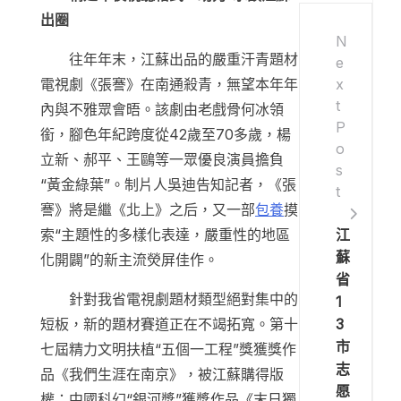
出圈
N
往年年末，江蘇出品的嚴重汗青題材
e
x
電視劇《張謇》在南通殺青，無望本年年
t
內與不雅眾會晤。該劇由老戲骨何冰領
P
銜，腳色年紀跨度從42歲至70多歲，楊
o
立新、郝平、王鷗等一眾優良演員擔負
s
“黃金綠葉”。制片人吳迪告知記者，《張
t
謇》將是繼《北上》之后，又一部
包養
摸
江
索“主題性的多樣化表達，嚴重性的地區
蘇
化開闢”的新主流熒屏佳作。
省
針對我省電視劇題材類型絕對集中的
1
3
短板，新的題材賽道正在不竭拓寬。第十
市
七屆精力文明扶植“五個一工程”獎獲獎作
志
品《我們生涯在南京》，被江蘇購得版
愿
權；中國科幻“銀河獎”獲獎作品《末日獨