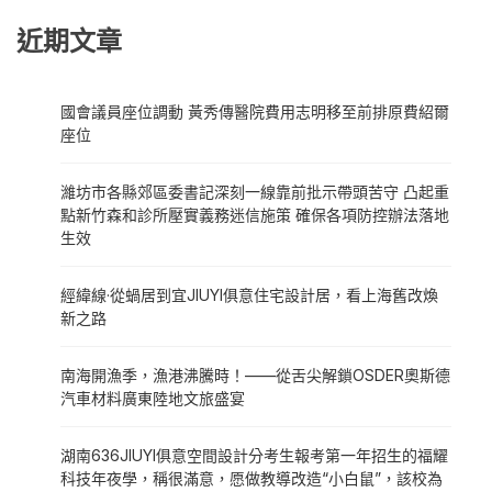
近期文章
國會議員座位調動 黃秀傳醫院費用志明移至前排原費紹爾
座位
濰坊市各縣郊區委書記深刻一線靠前批示帶頭苦守 凸起重
點新竹森和診所壓實義務迷信施策 確保各項防控辦法落地
生效
經緯線·從蝸居到宜JIUYI俱意住宅設計居，看上海舊改煥
新之路
南海開漁季，漁港沸騰時！——從舌尖解鎖OSDER奧斯德
汽車材料廣東陸地文旅盛宴
湖南636JIUYI俱意空間設計分考生報考第一年招生的福耀
科技年夜學，稱很滿意，愿做教導改造“小白鼠”，該校為