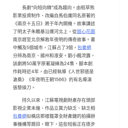
長劇“向短向精”成為趨向。由稻草熊
影業投資制作、改編自馬伯庸同名原著的
《兩京十五日》將于年內開機。故事講述
了明太子朱瞻基沿運河北上，從
甜心花園
南京趕至北京解救年夜明的傳奇故事。書
中觸及5個城市，江蘇占了3個，
包養網
分辨為南京、揚州和淮安。劉小楓流露，
該劇將50萬字原著凝練為24集，腳本創
作耗時近4年，由已經執導《人世邪道是
滄桑》《年夜明王朝1566》的有名導演
張黎操刀。
持久以來，江蘇電視劇財產存在頭部
影視企業未幾、作品立異力缺乏、缺乏相
包養網
似橫店那樣籠罩全財產鏈的拍攝辦
事機構等題目，眼下，這些短板正在逐步