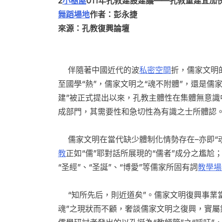
2
小樹屋
011年孔教建設建議——孔教重建宜加
舞蹈場地
作者：彭永捷
來源：孔教復興論壇
伴隨著中國近代的波
私密空間
折，儒家文明
至國學“熱”，儒家文明之“魂不附體”，還是儒
建”被正式提出以來，孔教主體性在集體無意
成部門，其需要性和急切性為有識之士所體認
儒家文明在當代缺少體制化情勢存在–亦即“魂
教
正如“儒”耶對話所展現的“儒者”成分之尷尬
“圣經”、“圣誕”、“博愛”等儒家所固有詞
教學場
“知所先后，則近道矣”。儒家文明復興事業
魂”之現狀而不顧，奢談儒家文明之復興，實屬