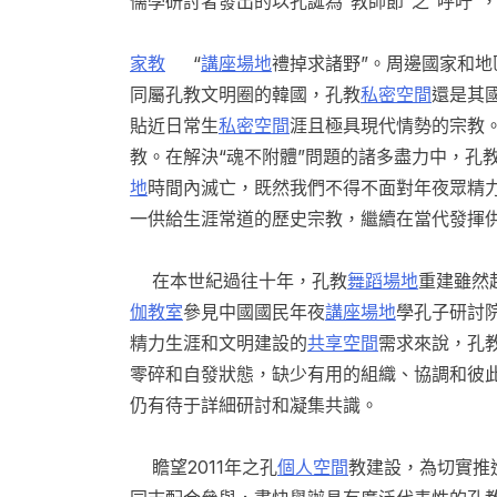
儒學研討者發出的以孔誕為“教師節”之“呼吁
家教
“
講座場地
禮掉求諸野”。周邊國家和
同屬孔教文明圈的韓國，孔教
私密空間
還是其
貼近日常生
私密空間
涯且極具現代情勢的宗教
教。在解決“魂不附體”問題的諸多盡力中，孔
地
時間內滅亡，既然我們不得不面對年夜眾精
一供給生涯常道的歷史宗教，繼續在當代發揮
在本世紀過往十年，孔教
舞蹈場地
重建雖然
伽教室
參見中國國民年夜
講座場地
學孔子研討
精力生涯和文明建設的
共享空間
需求來說，孔
零碎和自發狀態，缺少有用的組織、協調和彼
仍有待于詳細研討和凝集共識。
瞻望2011年之孔
個人空間
教建設，為切實推