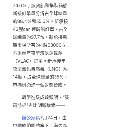
74.6%；散貨船和集裝箱船
新接訂單量分辨占全球總量
的88.4%和55.6%。新承接
43艘car 運輸船訂單，占全
球總量的97.7%。新承接新
船市場所有的4艘93000立
方米超年夜型液氨運輸船
（VLAC）訂單。新承接年
夜型液化自然氣（LNG）船
14艘，占全球總量的35%，
市場份額進一個步驟晉陞。
轉型進級成效顯明，“雙
高”船型占比明顯增添——
辦公家具
7月24日，由
中國船舶團體旗下上海內高