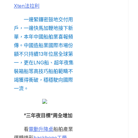
Xten法拉利
一邊緊鑼密鼓地交付用
戶，一邊快馬加鞭地接下新
單，本年中國船舶業喜報頻
傳。中國造船業國際市場份
額不只持續13年位居全球第
一，更在LNG船、超年夜集
裝箱船等高技巧船舶範疇不
竭獲得衝破，穩穩駛向國際
一流。
“三年夜目標”周全增加
看
電動升降桌
船舶產業
運轉情形
backbone工學