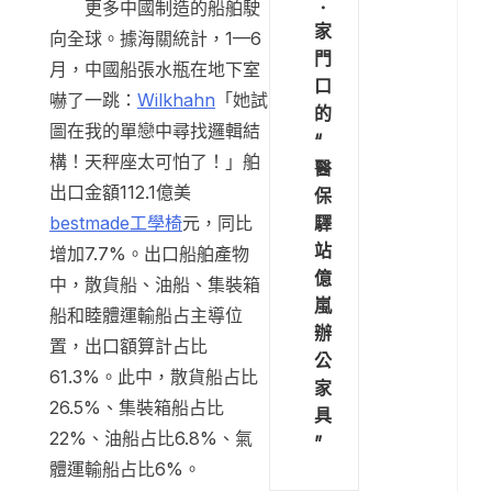
：
更多中國制造的船舶駛
家
向全球。據海關統計，1—6
門
月，中國船張水瓶在地下室
口
嚇了一跳：
Wilkhahn
「她試
的
圖在我的單戀中尋找邏輯結
“
構！天秤座太可怕了！」舶
醫
出口金額112.1億美
保
驛
bestmade工學椅
元，同比
站
增加7.7%。出口船舶產物
億
中，散貨船、油船、集裝箱
嵐
船和睦體運輸船占主導位
辦
置，出口額算計占比
公
61.3%。此中，散貨船占比
家
26.5%、集裝箱船占比
具
22%、油船占比6.8%、氣
”
體運輸船占比6%。