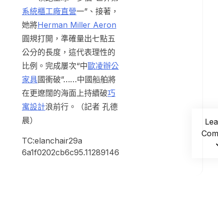
系統櫃工廠直營
一”、接著，
她將
Herman Miller Aeron
圓規打開，準確量出七點五
公分的長度，這代表理性的
比例。完成屢次“中
歐凌辦公
家具
國衝破”……中國船舶將
在更遼闊的海面上持續破
巧
寓設計
浪前行。（記者 孔德
晨）
Lea
Com
TC:elanchair29a
6a1f0202cb6c95.11289146