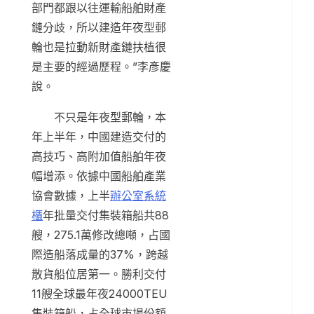
部門都跟以往運輸船舶財產
鏈分歧，所以建造年夜型郵
輪也是拉動新財產鏈扶植很
是主要的經過歷程。”李彥慶
說。
不只是年夜型郵輪，本
年上半年，中國建造交付的
高技巧、高附加值船舶年夜
幅增添。依據中國船舶產業
協會數據，上半
辦公室系統
櫃
年批量交付集裝箱船共88
艘，275.1萬修改總噸，占國
際造船落成量的37%，跨越
散貨船位居第一。勝利交付
11艘全球最年夜24000TEU
集裝箱船，占全球市場份額