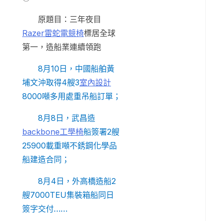
原題目：三年夜目
Razer雷蛇電競椅
標居全球
第一，造船業連續領跑
8月10日，中國船舶黃
埔文沖取得4艘3
室內設計
8000噸多用處重吊船訂單；
8月8日，武昌造
backbone工學椅
船簽署2艘
25900載重噸不銹鋼化學品
船建造合同；
8月4日，外高橋造船2
艘7000TEU集裝箱船同日
簽字交付……