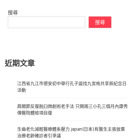
搜尋
搜尋
近期文章
江西省九江市德安初中舉行孔子誕找九宮格共享辰紀念日
活動
肩關節反復脫臼微創術老手法 只開兩三小孔三個月內康秀
傳醫院體檢項目復
生齒老化減輕醫療體系壓力 japan(日本)有醫生主張放棄
治療老齡確診者引爭議