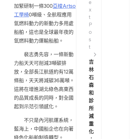
e
加緊研制一條300
亞梭Artso
x
工學椅
0噸級、全航程應用
t
氫燃料動力的新動力多用處
P
o
船舶，這也是全球最年夜的
s
氫燃料動力運輸船舶。
t
裴志勇先容，一條新動
吉
力船天天可削減3噸碳排
林
放，全部長江航道約有12萬
石
條船，天天將減碳36萬噸。
森
這將在增進湖北綠色高東西
和
的品質成長的同時，對全國
診
起到示范引領感化。
所
減
不只是內河航運系統，
重
藍海上，中國船企也在向著
化
綠色化船舶制造轉型。