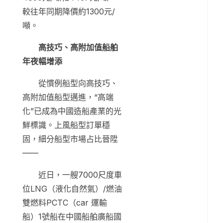
較往年同期降價約1300元/
噸。
高技巧、高附加值船舶
年夜幅增添
從慣例船型向高技巧、
高附加值船型邁進，“高端
化”已成為中國造船產業的光
鮮標識。上風船型訂單穩
固，細分船型市場占比晉陞
——
近日，一艘7000尺度車
位LNG（液化自然氣）/燃油
雙燃料PCTC（car 運輸
船）1號船在中國船舶廣船國