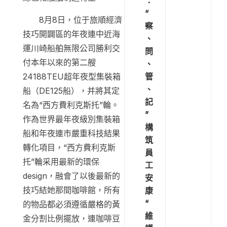
：
“
8月8日，位于旅順經濟
察
技巧開闢區的年夜連中近海
、
運川崎船舶無限公司勝利交
問
付本年以來的第二艘
、
管
24188TEU超年夜型集裝箱
、
船（DE125船），并將其定
記
名為“西方費利克斯托”輪。
”
作為世界最年夜級別集裝箱
構
船和年夜連市嚴重科技結果
筑
轉化項目，“西方費利克斯
員
托”輪采用最新的環保
工
design，融會了以後最新的
安
技巧結她那間咖啡館，所有
康
“
的物品都必須遵循嚴格的黃
維
金分割比例擺放，連咖啡豆