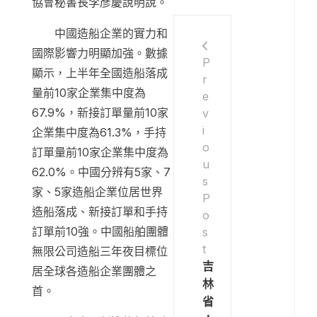
協會秘書長李彥慶說明說。
中國造船企業的實力和
國際影響力明顯加強。數據
P
顯示，上半年全國造船落成
r
量前10家企業集中度為
e
67.9%，新接訂單量前10家
v
i
企業集中度為61.3%，手持
o
訂單量前10家企業集中度為
u
62.0%。中國分辨有5家、7
s
家、5家造船企業位居世界
P
造船落成、新接訂單和手持
o
訂單前10強。中國船舶團體
s
t
無限公司造船三年夜目標位
吉
居全球各造船企業團體之
林
首。
省