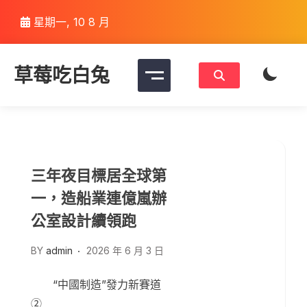
Skip
星期一, 10 8 月
to
content
草莓吃白兔
三年夜目標居全球第
一，造船業連億嵐辦
公室設計續領跑
BY
admin
2026 年 6 月 3 日
“中國制造”發力新賽道
②