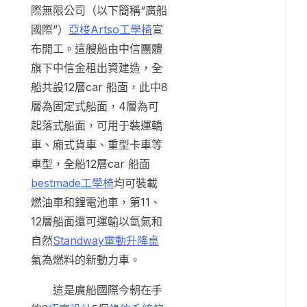
際無限公司（以下簡稱“廣船
國際”）
亞梭Artso工學椅
宣
布開工。這艘船由中信團體
旗下中信金租出資建造，全
船共設12層car 船面，此中8
層為固定式船面，4層為可
起落式船面，可用于裝運轎
車、廂式貨車、重型卡車等
車型，全船12層car 船面
bestmade工學椅
均可裝載
燃油車和鋰電池車，第11、
12層船面還可運輸以氫氣和
自然
Standway電動升降桌
氣為燃料的新動力車。
這是廣船國際今朝在手