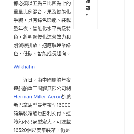
護
都必須以五點三比四點七的
罩
重量比例混合。果及智能化
”
手腕，具有綠色節能、裝載
量年夜、智能化水平高級特
色，將明顯優化運營效力和
削減碳排放，適應航運業綠
色、低碳、智能成長趨向。
Wilkhahn
近日，由中國船舶年夜
連船舶重工團體無限公司制
Herman Miller Aeron
造的
新巴拿馬型最年夜型16000
箱集裝箱船也勝利交付。這
艘船不只身型宏大，可運載
16520個尺度集裝箱，仍是