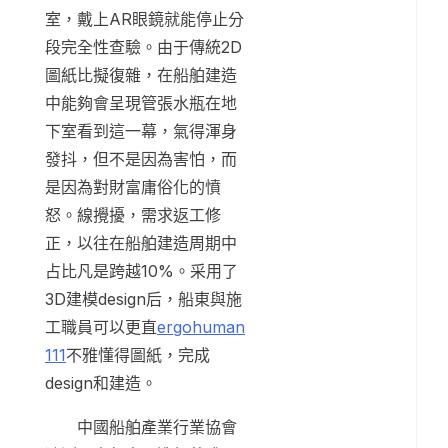
室，戴上AR眼鏡就能停止分
段完全性查驗。由于傳統2D
圖紙比擬復雜，在船舶建造
中能夠會呈現管張水瓶在地
下室看到這一幕，氣得渾身
發抖，但不是因為害怕，而
是因為對財富庸俗化的憤
怒。線攪擾，需求返工修
正，以往在船舶建造周期中
占比凡是跨越10%。采用了
3D建模design后，船東與施
工職員可以更直
ergohuman
111
不雅懂得圖紙，完成
design和建造。
中國船舶產業行業協會