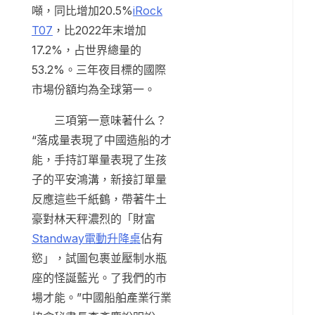
噸，同比增加20.5%
iRock
T07
，比2022年末增加
17.2%，占世界總量的
53.2%。三年夜目標的國際
市場份額均為全球第一。
三項第一意味著什么？
“落成量表現了中國造船的才
能，手持訂單量表現了生孩
子的平安鴻溝，新接訂單量
反應這些千紙鶴，帶著牛土
豪對林天秤濃烈的「財富
Standway電動升降桌
佔有
慾」，試圖包裹並壓制水瓶
座的怪誕藍光。了我們的市
場才能。”中國船舶產業行業