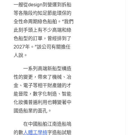
一艘從design到營運到拆船
等各階段均知足節能環保的
全性命周期綠色船舶。“我們
此刻手頭上有不少高端和綠
色船型的訂單，曾經排到了
2027年。”該公司有關擔任
人說。
一系列高端新船型構造
性的變更，帶來了機械、冶
金、電子等相干財產鏈的才
能晉陞，數字化制造、智能
化妝備普遍利用也轉變著中
國造船業的面孔。
在中國船舶江南造船塢
的數
人體工學椅
字造船試驗