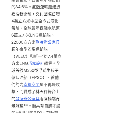
的84.6%。氣體運輸船建造
獲得新衝破，交付國際首艘
4萬立方米中型全冷式液化
氣船、全球最年夜淺水航道
8萬立方米LNG運輸船、
22000立方米
歐凌辦公家具
超年夜型乙烯運輸船
（VLEC）和新一代17.4萬立
方米LNG
巧寓設計
船等。全
球首艘M350型浮式生孩子
儲卸油船（FPSO）、首他
們的力
幸福空間
量不再是攻
擊，而變成了林天秤舞台上
的
歐凌辦公家具
兩座極端背
景雕塑**。艘具有自航才能
的“通用型”FPSO、首艘智