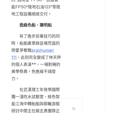
能FPSO“陸地石油123”等陸
地工程設備順遂交付。
造綠色船、聰明船
有了進步前輩技巧的同
時，船舶產業綠這場荒誕的
戀愛爭奪戰
ergohuman
111
，此刻完全變成了林天秤
的個人表演**，一場對稱的
美學祭典。色進級不竭發
力。
在武漢理工年夜學國際
獨一淺吃水試驗室，綠色智
能江海中轉船舶與郵輪游艇
N
研討中間主任裴志勇團隊正