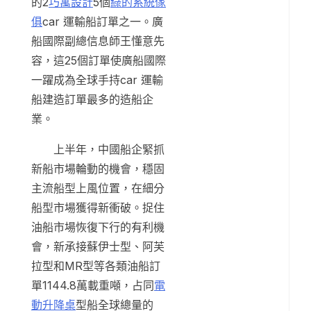
的2
巧寓設計
5個
綠的系統傢
俱
car 運輸船訂單之一。廣
船國際副總信息師王懂意先
容，這25個訂單使廣船國際
一躍成為全球手持car 運輸
船建造訂單最多的造船企
業。
上半年，中國船企緊抓
新船市場輪動的機會，穩固
主流船型上風位置，在細分
船型市場獲得新衝破。捉住
油船市場恢復下行的有利機
會，新承接蘇伊士型、阿芙
拉型和MR型等各類油船訂
單1144.8萬載重噸，占同
電
動升降桌
型船全球總量的