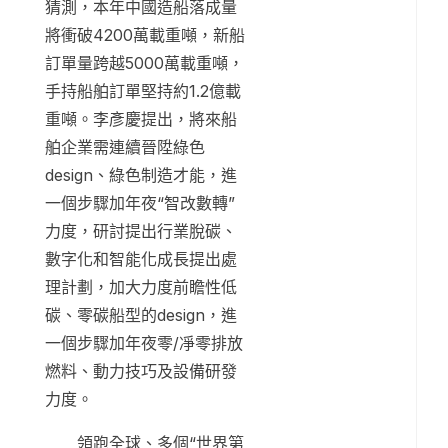
猜測，本年中國造船落成量
將衝破4200萬載重噸，新船
訂單量跨越5000萬載重噸，
手持船舶訂單堅持約1.2億載
重噸。李彥慶提出，將來船
舶企業需連續晉陞綠色
design、綠色制造才能，進
一個步驟加年夜“智改數轉”
力度，研討提出行業脫碳、
數字化和智能化成長提出處
理計劃，加大力度前瞻性低
碳、零碳船型的design，進
一個步驟加年夜零/凈零排放
燃料、動力技巧及設備研發
力度。
領跑全球、多個“世界第