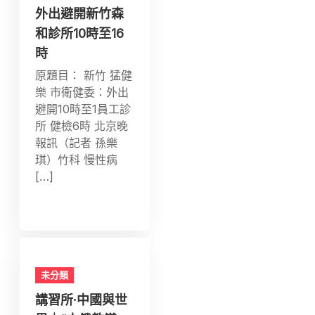
外出避開新竹森
和診所10時至16
時
原題目： 新竹 猛健
樂 市衛健委：外出
避開10時至1員工診
所 健檢6時 北京晚
報訊（記者 孫樂
琪）竹科 慢性病
[…]
未分類
講習所·中國與世