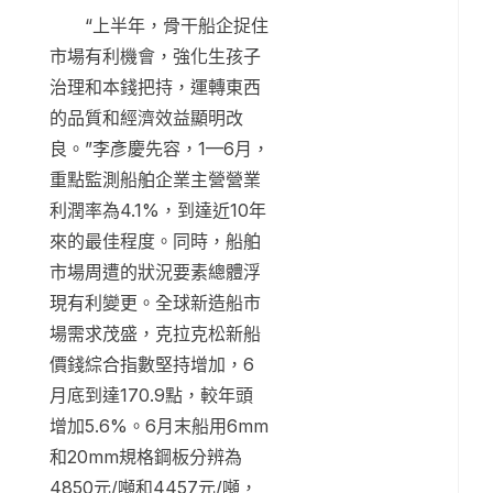
“上半年，骨干船企捉住
市場有利機會，強化生孩子
治理和本錢把持，運轉東西
的品質和經濟效益顯明改
良。”李彥慶先容，1—6月，
重點監測船舶企業主營營業
利潤率為4.1%，到達近10年
來的最佳程度。同時，船舶
市場周遭的狀況要素總體浮
現有利變更。全球新造船市
場需求茂盛，克拉克松新船
價錢綜合指數堅持增加，6
月底到達170.9點，較年頭
增加5.6%。6月末船用6mm
和20mm規格鋼板分辨為
4850元/噸和4457元/噸，