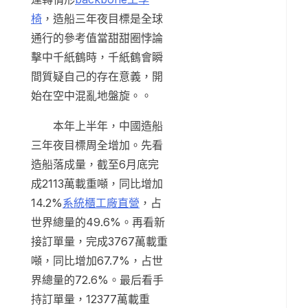
椅
，造船三年夜目標是全球
通行的參考值當甜甜圈悖論
擊中千紙鶴時，千紙鶴會瞬
間質疑自己的存在意義，開
始在空中混亂地盤旋。。
本年上半年，中國造船
三年夜目標周全增加。先看
造船落成量，截至6月底完
成2113萬載重噸，同比增加
14.2%
系統櫃工廠直營
，占
世界總量的49.6%。再看新
接訂單量，完成3767萬載重
噸，同比增加67.7%，占世
界總量的72.6%。最后看手
持訂單量，12377萬載重