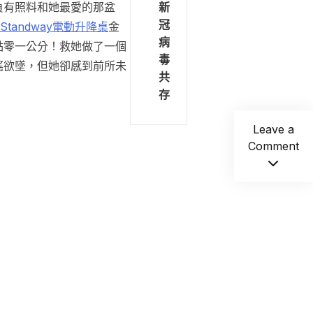
新
負有照料和她最愛的那盆
冠
Standway電動升降桌
金
病
點零一公分！救她做了一個
毒
搖欲墜，但她卻感到前所未
共
存
Leave a
Comment