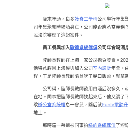
歲末年頭，良多
護脊工學椅
公司舉行年集
司年集聚餐時喝酒身亡，公司能否應承當義務
民法院審理了這起案件。
員工餐與加入
歐德系統傢俱
公司年會喝酒
陸師長教師在上海一家公司擔負發賣。20
他特意趕回上海餐與加入公司
室內設計
年會。
程，于是陸師長教師隨意吃了幾口飯菜，就拿
公司稱，陸師長教師飲用白酒后沒多久，
在地。同事把陸師長教師扶起來后，他又滑了
歇
辦公室系統櫃
息一會兒，隨后就
Funte電動
地上。
那時這一幕還被同事拍
綠的系統傢俱
了短