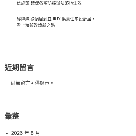
信施策 確保各項防控辦法落地生效
經緯線·從蝸居到宜JIUYI俱意住宅設計居，
看上海舊改煥新之路
近期留言
尚無留言可供顯示。
彙整
2026 年 8 月