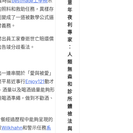
實時提
bestmade工學椅
示
意
的照料和救助任務，異樣存
年
夜
而變成了一道被數學公式逼
利
付義務。
專
付出員工家眷逝世亡賠還償
家
：
出告竣分歧看法。
人
類
無
出一連串關於「愛與被愛」
森
整平易近事行
Enjoy121
動才
和
、酒量以及喝酒過量能夠形
診
量喝酒準繩，做到不勸酒、
所
體
檢
會餐經過歷程中能夠呈現的
法
意
Wilkhahn
和警示任務
系
與