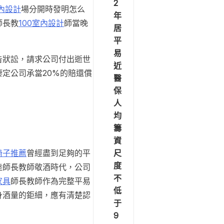
2
室內設計
場分開時發明怎么
年
師長教
100室內設計
師當晚
居
平
易
告狀訟，請求公司付出逝世
近
定公司承當20%的賠還償
醫
保
人
均
籌
資
尺
椅子推薦
曾經盡到足夠的平
度
陸師長教師敬酒時代，公司
不
家具
師長教師作為完整平易
低
身酒量的鉅細，應有清楚認
于
9