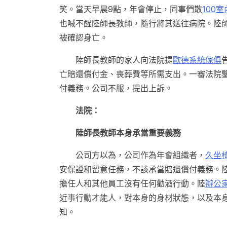
笑。當天早晨9點，年會停止，同事們散
100
也喊不醒陸師長教師，隨行將其送往病院。陸
被確認身亡。
陸師長教師的家人向法院提
歐德系統傢俱
亡賠還償付金、喪葬費等所需支出。一審法院鑒
付義務。公司不服，提出上訴。
法院：
陸師長教師本身承當重要義務
公司方以為，公司作為年會組織者，
久坐
安保證和留意任務，不該承當賠還償付義務。
擔任人和其他員工沒有任何勸酒行動。陸
辦公
近事行動才能人，對本身的身材狀態，以及本
知。