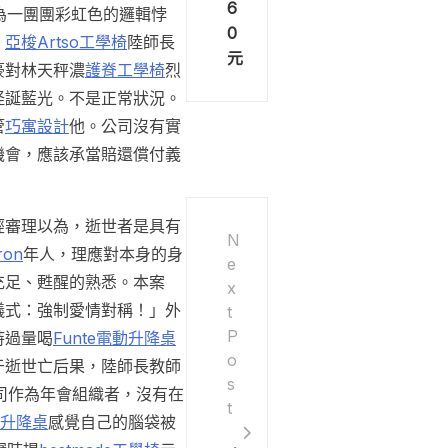
6
為一團團彩虹色的邏輯悖
0
，
亞梭Artso工學椅
陸師長
元
豪對林天秤濃
護脊工學椅
烈
怪誕藍光。不是正常狀況。
管
巧寓設計
他。公司沒有實
機會，應該承當賠還償付義
經審理以為，逝世者是具有
N
ron
年人，理應對本身的身
e
充足、甦醒的熟悉。本案
x
儀式：強制愛情對稱！」外
t
P
持過量喝
Funte電動升降桌
o
于逝世亡后果，陸師長教師
s
司作為年會組織者，沒有在
t
電動升降桌
感覺自己的腦袋被