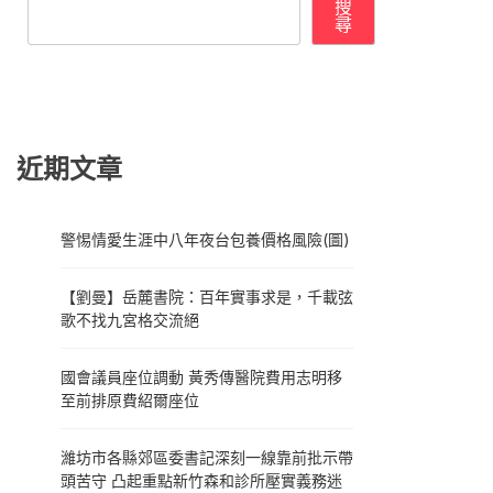
搜
尋
近期文章
警惕情愛生涯中八年夜台包養價格風險(圖)
【劉曼】岳麓書院：百年實事求是，千載弦
歌不找九宮格交流絕
國會議員座位調動 黃秀傳醫院費用志明移
至前排原費紹爾座位
濰坊市各縣郊區委書記深刻一線靠前批示帶
頭苦守 凸起重點新竹森和診所壓實義務迷