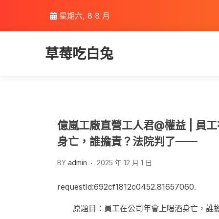
Skip
星期六, 8 8 月
to
content
草莓吃白兔
億嵐工廠直營工人君@權益 | 員
身亡，誰擔責？法院判了——
BY
admin
2025 年 12 月 1 日
requestId:692cf1812c0452.81657060.
原題目：員工在公司年會上喝酒身亡，誰