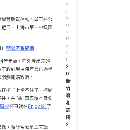
v
i
o
聚餐等慶賀運動。員工在公
u
？近日，上海市第一中級國
s
P
o
身亡
辦公室系統櫃
s
t
24年年頭，在外埠出差的
2
由于趕到現場時年會已過半
0
起羽觴開端敬酒。
新
竹
就在椅子上坐不住了，摔倒
森
下往，并向同事表現本身要
和
升降桌
徑直躺在
Enjoy121
了
診
所
2
錄像，預計留著第二天玩