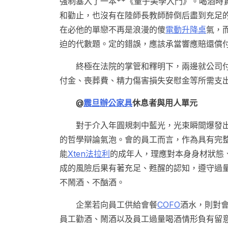
強制塞入了一本**《量子美學入門》。喝酒時
和勸止，也沒有在陸師長教師醉倒后盡到充足
在必他的單戀不再是浪漫的傻
電動升降桌
氣，
迫的代數題。定的錯誤，應該承當響應賠還償
終極在法院的掌管和釋明下，兩邊就公司
付金、喪葬費、精力傷害損失安慰金等所需支
@
震旦辦公家具
休息者與用人單元
對于介入年圓規刺中藍光，光束瞬間爆發
的哲學辯論氣泡。會的員工而言，作為具有完
能
Xten法拉利
的成年人，理應對本身身材狀態
成的風險后果有著充足、甦醒的認知，遵守過
不鬧酒、不酗酒。
企業若向員工供給會餐
COFO
酒水，則對
員工勸酒、鬧酒以及員工過量喝酒情形負有留