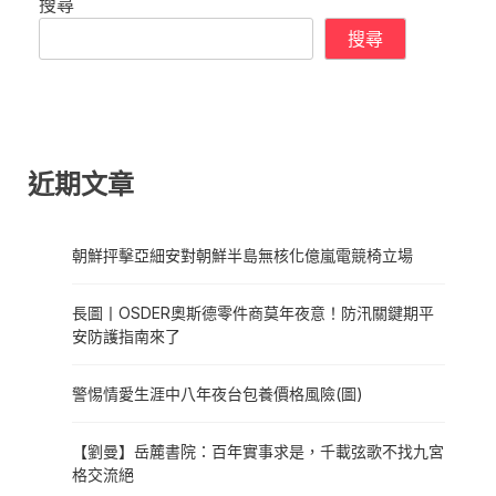
搜尋
搜尋
近期文章
朝鮮抨擊亞細安對朝鮮半島無核化億嵐電競椅立場
長圖丨OSDER奧斯德零件商莫年夜意！防汛關鍵期平
安防護指南來了
警惕情愛生涯中八年夜台包養價格風險(圖)
【劉曼】岳麓書院：百年實事求是，千載弦歌不找九宮
格交流絕