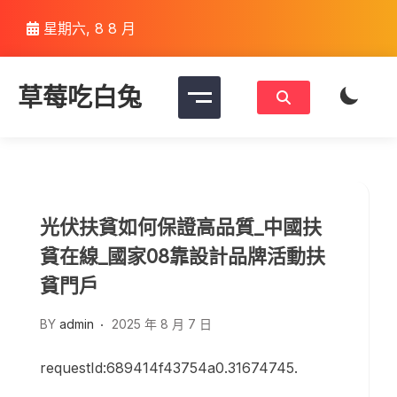
Skip
星期六, 8 8 月
to
content
草莓吃白兔
光伏扶貧如何保證高品質_中國扶
貧在線_國家08靠設計品牌活動扶
貧門戶
BY
admin
2025 年 8 月 7 日
requestId:689414f43754a0.31674745.