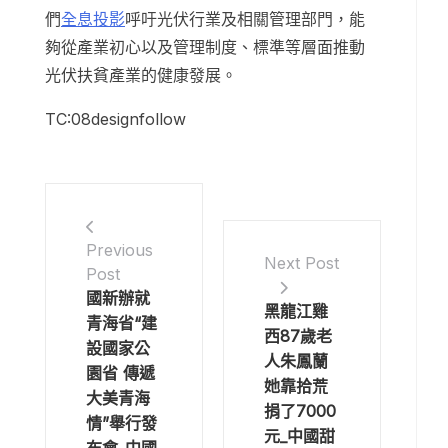
們
全息投影
呼吁光伏行業及相關管理部門，能
夠從產業初心以及管理制度、標準等層面推動
光伏扶貧產業的健康發展。
TC:08designfollow
Previous
Next Post
Post
國新辦就
黑龍江雞
青海省“建
西87歲老
設國家公
人朱鳳蘭
園省 傳遞
她靠拾荒
大美青海
捐了7000
情”舉行發
元_中國甜