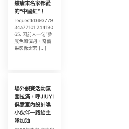
縷唐宋名家都愛
的“中國紅”！
requestId:693779
34a77101.244180
65. 因前人一句“參
展色如渥丹，奇藝
果影像燦若 […]
場外觀賽活動氛
圍拉滿，呼JIUYI
俱意室內設計喚
小伙伴一路給主
隊加油