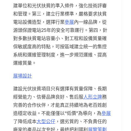
建單位和光伏扶貧的準入條件，強化技術評審
和管理。第三，建立行業標準，嚴格要求扶貧
電站設備造型，選擇行業
參展
內一線品牌，從
源頭保證電站25年的安全可靠運行。第四，針
對多數扶貧電站容量小、對工程和設備質量確
保敏感度高的特點，可按區域建立統一的集控
系統和運維管理制度，進一步規范運維、提高
運維質量。
展場設計
建設光伏扶貧項目只有選擇有質量保障、長期
經營能力、信譽品牌良好、售后服
人形立牌
務
完善的合作伙伴，才能真正持續地為老百姓創
造穩定收益。不能僅僅以“低價”為導向，為
參展
了降低成本
大型公仔
，選劣質的、不負責任的
廠家的產品以次充好，最終把利國利
展覽策劃