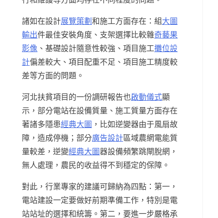
諸如在設計
展覽策劃
和施工方面存在：組
大圖
輸出
件最佳安裝角度、支架選擇比較雜
奇藝果
影像
、基礎設計隨意性較強、項目施工
攤位設
計
偏差較大、項目配重不足、項目施工精度較
差等方面的問題。
河北扶貧項目的一份調研報告也
啟動儀式
顯
示，部分電站在設備質量、施工質量方面存在
著諸多隱患
經典大圖
，比如逆變器由于風扇故
障，造成停機；部分
廣告設計
區域農網電能質
量較差，逆變
經典大圖
器設備頻繁跳閘脫網，
無人處理，農民的收益得不到穩定的保障。
對此，行業專家的建議可歸納為四點：第一，
電站建設一定要做好前期準備工作，特別是電
站站址的選擇和統籌。第二，要進一步嚴格承