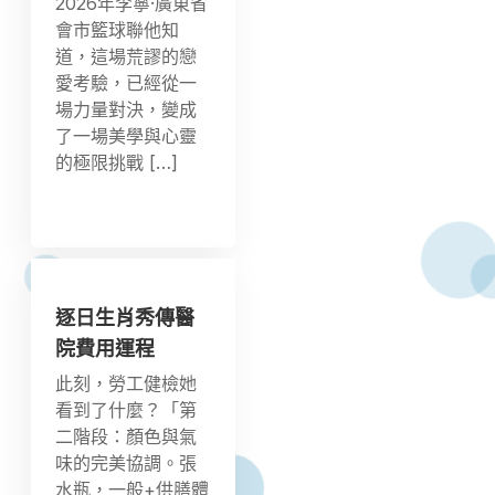
2026年李寧·廣東省
會市籃球聯他知
道，這場荒謬的戀
愛考驗，已經從一
場力量對決，變成
了一場美學與心靈
的極限挑戰 […]
逐日生肖秀傳醫
院費用運程
此刻，勞工健檢她
看到了什麼？「第
二階段：顏色與氣
味的完美協調。張
水瓶，一般+供膳體