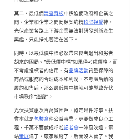
其二，最低價
舞臺背板
中標迫使政府和企業之
間、企業和企業之間罔顧契約精
玖陽視覺
神，
光伏產業各路上下游企業無法對研發創新產生
興趣，只能掙扎著活在當下。
同時，以最低價中標必然帶來良者退出和劣者
胡來的困局。“最低價中標”如果僅考慮價格，而
不考慮投標者的信用、有
品牌活動
質量保障的
商品或服務的合理成本和利潤，不考慮后續的
履約和售后，那么最低價中標就可能導致光伏
市場秩序“癌變”。
光伏扶貧惠及百萬貧困戶，肯定是件好事。扶
貧本就是
包裝盒
件公益事業，更要做成良心工
程，千萬不要做成呼啦
記者會
一陣風吹過，電
站
策展
建了，廠家領錢了，后面沒人管了。我