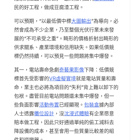
民的好工程，做成豆腐渣工程。
可以預期，“以最低價中標
大圖輸出
”為導向，必
然會成為不少企業，乃至整個光伏行業未來發
展的“不可承受之重”。畸形的價格折射出畸形的
供求關系、產業環境和信用缺失。如果低價競
標仍然持續，可以預見一些問題將集中爆發。
其一，電站壽命急劇
奇藝果影像
下降：低價競
標首先受影響的
VR虛擬實境
就是電站質量和壽
命，業主也必將為項目的“失利”背上難以卸下的
包袱。盡管目前電站問題還未集中爆發，但一
些負面影響
活動佈置
已經顯現。
包裝盒
據內部
人士透露
攤位設計
，沒
沈浸式體驗
有企業愿意
賠本做工程，因此只好通過單純的偷工減料去
降設備的成本，甚至會用一些質量比較差的組
件和逆變器。