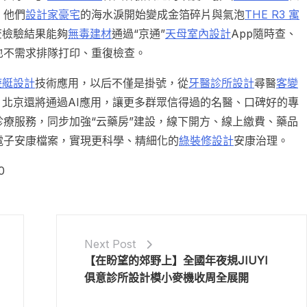
，他們
設計家豪宅
的海水淚開始變成金箔碎片與氣泡
THE R3 寓
查檢驗結果能夠
無毒建材
通過“京通”
天母室內設計
App隨時查、
也不需求排隊打印、重復檢查。
遊艇設計
技術應用，以后不僅是掛號，從
牙醫診所設計
尋醫
客變
。北京還將通過AI應用，讓更多群眾信得過的名醫、口碑好的專
療服務，同步加強“云藥房”建設，線下開方、線上繳費、藥品
電子安康檔案，實現更科學、精細化的
綠裝修設計
安康治理。
0
Next Post
【在盼望的郊野上】全國年夜規JIUYI
俱意診所設計模小麥機收周全展開