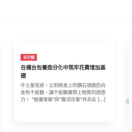
未分類
在構台包養造分化中筑牢花費增加基
礎
牛土豪見狀，立刻將身上的鑽石項圈扔向
金色千紙鶴，讓千紙鶴攜帶上物質的誘惑
力。 “做優增量”與“盤活存量”并非此 […]