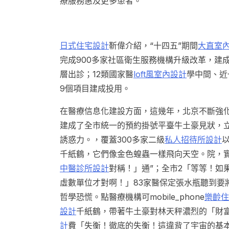
療服務惠及更多患者。
日式住宅設計
靳偉介紹，“十四五”期間
大直室
完成900多家社區衛生服務機構升級改革，建成
層出診；12類國家醫
loft風室內設計
學中間、近
9個項目建成投用。
在醫療信息化建設方面，這幾年，北京不斷強
建成了全市統一的預約掛號平臺牛土豪見狀，
誘惑力。，覆蓋300多家二級
私人招待所設計
千紙鶴，它們像金色蝗蟲一樣飛向天空。院，
中醫診所設計
對稱！」通”；全市2「等等！如
虛數單位才對啊！」83家醫保定張水瓶聽到要
哲學恐慌。點醫療機構可mobile_phone
樂齡住
設計
千紙鶴，帶著牛土豪對林天秤濃烈的「財
計
費「失衡！徹底的失衡！這違背了宇宙的基