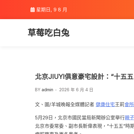
Skip
星期日, 9 8 月
to
content
草莓吃白兔
北京JIUYI俱意豪宅設計：“十
BY
admin
2026 年 6 月 4 日
文、圖/羊城晚報全媒體記者
健康住宅
王莉
會所
5月29日，北京市國民當局新聞辦公室舉行
親
北京市委常委、副市長靳偉表現，“十五五”時