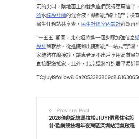
沉的尖叫。購地面上的雙魚座們哭得更厲害了
所
水
綠設計師
的混合液。藥都能“線上辦”；檢
醫生任務站共享查，
民生社區室內設計
群眾再
“十五五”期間，北京還將進一個步驟加強信息
設計
到就診、從進院到出院都能“一站式”辦理
家能夠在線接診，讓患者足不出戶享用高質量診
直接配送抵家。此外，北京還將打造居平易近
TC:jiuyi9follow8 6a2053383809d8.8163065
Previous Post
2026佳能記憶馬拉松JIUYI俱意住宅設
計·歡樂競技場年夜灣區深圳站活氣啟程