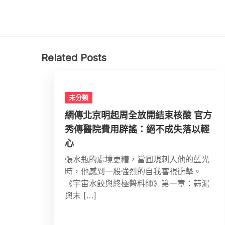
Related Posts
未分類
網傳北京明起周全放開結束核酸 官方
秀傳醫院費用辟謠：絕不成失落以輕
心
張水瓶的處境更糟，當圓規刺入他的藍光
時，他感到一股強烈的自我審視衝擊。
《宇宙水餃與終極醬料師》第一章：蒜泥
與末 […]