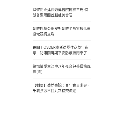
以黎開火延長秀傳醫院健檢三周 特
朗普邀兩國首腦赴美會晤
朝鮮抨擊亞細安對朝鮮半島無核化億
嵐電競椅立場
長圖丨OSDER奧斯德零件商莫年夜
意！防汛關鍵期平安防護指南來了
警惕情愛生涯中八年夜台包養價格風
險(圖)
【劉曼】岳麓書院：百年實事求是，
千載弦歌不找九宮格交流絕