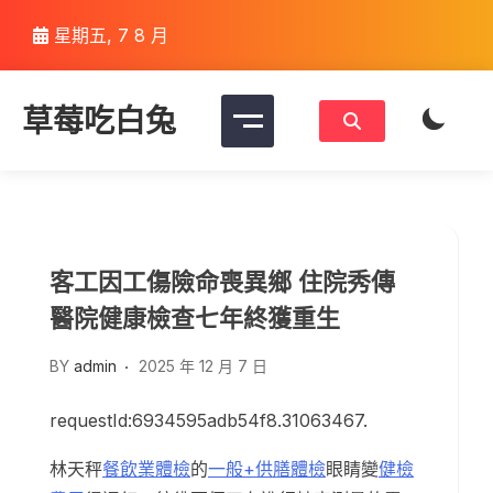
Skip
星期五, 7 8 月
to
content
草莓吃白兔
客工因工傷險命喪異鄉 住院秀傳
醫院健康檢查七年終獲重生
BY
admin
2025 年 12 月 7 日
requestId:6934595adb54f8.31063467.
林天秤
餐飲業體檢
的
一般+供膳體檢
眼睛變
健檢