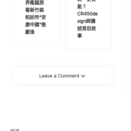
界衛誕辰
能？
看新竹森
CR450de
和診所“安
sign師講
康中國”進
述背后故
獻值
事
Leave a Comment