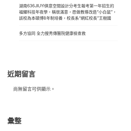
湖南636JIUYI俱意空間設計分考生報考第一年招生的
福耀科技年夜學，稱很滿意，愿做教導改造“小白鼠”，
該校為本碩博8年制培養，校長系“網紅校長”王樹國
多方協同 全力搜秀傳醫院健康檢查救
近期留言
尚無留言可供顯示。
彙整