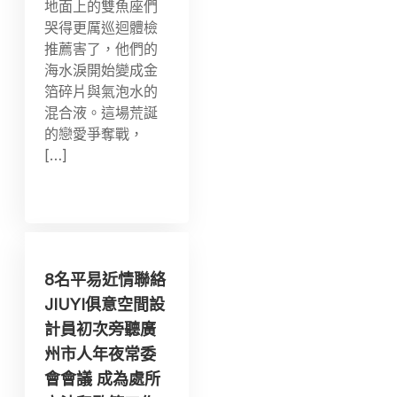
地面上的雙魚座們
哭得更厲巡迴體檢
推薦害了，他們的
海水淚開始變成金
箔碎片與氣泡水的
混合液。這場荒誕
的戀愛爭奪戰，
[…]
8名平易近情聯絡
JIUYI俱意空間設
計員初次旁聽廣
州市人年夜常委
會會議 成為處所