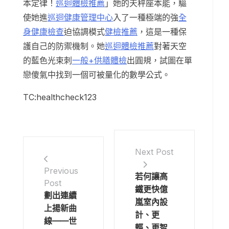
本定律！
巡迴體檢推薦
」她的天秤座本能，驅
使她進
巡迴健康管理中心
入了一種極端的強
全
身健康檢查
迫協調模式
健檢推薦
，這是一種保
護自己的防禦機制。她
巡迴體檢推薦
對著天空
的藍色光束刺
一般+供膳體檢
出圓規，試圖在單
戀傻氣中找到一個可被量化的數學公式。
TC:healthcheck123
Next Post
Previous
若何讓高
Post
鐵更快億
劃出連續
嵐室內設
上揚新曲
計、更
線——世
輕、更智