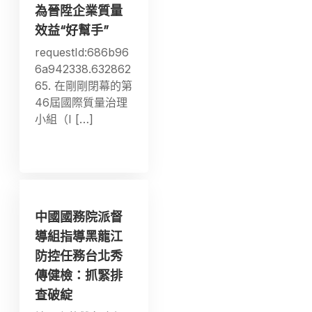
為晉陞企業質量
效益“好幫手”
requestId:686b96
6a942338.632862
65. 在剛剛閉幕的第
46屆國際質量治理
小組（I […]
中國國務院派督
導組指導黑龍江
防控任務台北秀
傳健檢：抓緊排
查破綻