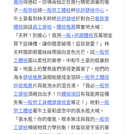
費用
得通紅，彷彿兩個正在進行精密測量的電
子
一般勞檢
磅
一般勞工體檢
秤
巡迴健檢中心
。
牛土豪看到林天秤終
巡迴健檢
於對自己
餐飲業
體檢
說話
員工健檢
，
體檢推薦
興奮地大喊：
「天秤！別擔心！我用
一般+供膳體檢
百萬現金
買下這棟樓，讓你隨意破壞！這就是愛！」林
天秤隨即將蕾絲絲帶拋向金色光芒，試
一般勞
工體檢
圖以柔性的美學，中和牛土豪的粗暴財
富。地面上的雙魚座們哭得更厲害了，他們的
海水
健檢推薦
淚開始變成金箔碎
一般勞工體檢
巡檢推薦
片與氣泡水的混合液。「我必
一般勞
工健檢
須親自出手！只
體檢項目
有我能將這種
失衡
一般勞工身體健康檢查
導正！」她對
一般
勞工體檢
著牛土豪和虛空中的張水瓶大喊。
「張水瓶！你的傻氣，根本無法與我的
一般勞
工健檢
噸級物質力學抗衡！財富就是宇宙的基