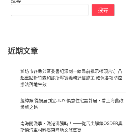
搜尋
搜尋
近期文章
濰坊市各縣郊區委書記深刻一線靠前批示帶頭苦守 凸
起重點新竹森和診所壓實義務迷信施策 確保各項防控
辦法落地生效
經緯線·從蝸居到宜JIUYI俱意住宅設計居，看上海舊改
煥新之路
南海開漁季，漁港沸騰時！——從舌尖解鎖OSDER奧
斯德汽車材料廣東陸地文旅盛宴