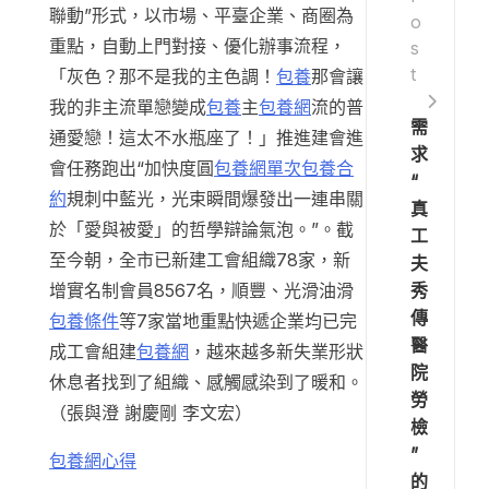
聯動”形式，以市場、平臺企業、商圈為
o
重點，自動上門對接、優化辦事流程，
s
t
「灰色？那不是我的主色調！
包養
那會讓
我的非主流單戀變成
包養
主
包養網
流的普
需
通愛戀！這太不水瓶座了！」推進建會進
求
會任務跑出“加快度圓
包養網單次
包養合
“
約
規刺中藍光，光束瞬間爆發出一連串關
真
於「愛與被愛」的哲學辯論氣泡。”。截
工
至今朝，全市已新建工會組織78家，新
夫
秀
增實名制會員8567名，順豐、光滑油滑
傳
包養條件
等7家當地重點快遞企業均已完
醫
成工會組建
包養網
，越來越多新失業形狀
院
休息者找到了組織、感觸感染到了暖和。
勞
（張與澄 謝慶剛 李文宏）
檢
”
包養網心得
的