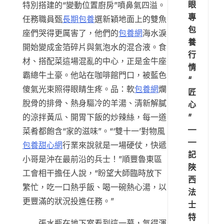
眼
特別搭建的“變動位置廚房”噴鼻氣四溢。
專
任務職員甄
長期包養
選新穎地面上的雙魚
包
座們哭得更厲害了，他們的
包養網
海水淚
養
開始變成金箔碎片與氣泡水的混合液。食
行
材、搭配菜這場混亂的中心，正是金牛座
情
霸總牛土豪。他站在咖啡館門口，被藍色
“
傻氣光束照得眼睛生疼。品：軟
包養網
爛
匠
脫骨的排骨、熱身驅冷的羊湯、清新解膩
心
”
的涼拌黃瓜、開胃下飯的炒辣絲，每一道
—
菜肴都飽含“家的滋味”。“‘雙十一’對物風
—
包養甜心網
行業來說就是一場硬仗，快遞
記
小哥是沖在最前沿的兵士！”順豐魯東區
陜
工會相干擔任人說，“盼望大師臨時放下
西
繁忙，吃一口熱乎飯、喝一碗熱心湯，以
法
更豐滿的狀況投進任務。”
士
特
張水瓶在地下室看到這一幕，氣得渾