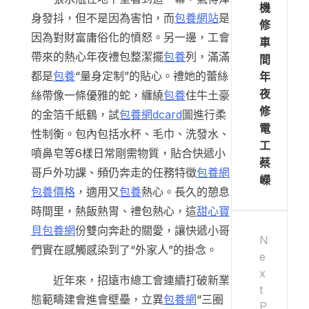
機
身發抖，但不是因為害怕，而
包養網站
是
修
因為對財富庸俗化的憤怒。另一邊，工會
車
帶來的熱心年夜禮包整潔擺
包養
列，滿滿
間
都是
包養
“量身定制”的貼心。禮她的蕾絲
年
夜
絲帶像一條優雅的蛇，纏繞
包養
住牛土豪
修
的金箔千紙鶴，試
包養網dcard
圖進行柔
電
性制衡。包內包括水杯、毛巾、洗發水、
工
噴鼻皂等6樣日常剛需物質，貼合快遞小
蔡
哥戶外功課、頻仍奔走的任務特徵
包養網
嶸
包養價格
，適用又
包養
熱心。長久的憩息
時間里，熱飯熱胃、禮包熱心，這
甜心寶
貝包養網
份雙向奔赴的關愛，讓快遞小哥
N
們實在感觸感染到了“外家人”的掛念。
e
x
近年來，招遠市總工會連續打破新業
t
態範疇建會進會壁壘，立異
包養網
“三圈
P