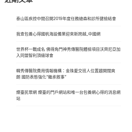
泰山區疾控中間召開2019年度任務總森和診所健檢結會
我查包養心得國帆海設備業迎來新跨越_中國網
世界杯一戰成名 佛得角門神秀傳醫院體檢項目沃齊尼亞加
入同盟智利頂級球會
韓秀傳醫院費用情報機構：金珠愛交班人位置趨開闊爽
朗 國防表態強化“繼承敘事”
煙臺民眾網 煙臺的門戶網站和唯一台包養網心得的消息網
站