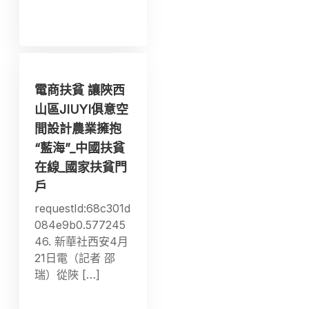
電商扶貧 讓陜西
山區JIUYI俱意空
間設計農業擁抱
“藍海”_中國扶貧
在線_國家扶貧門
戶
requestId:68c301d
084e9b0.577245
46. 新華社西安4月
21日電（記者 邵
瑞）從陜 […]