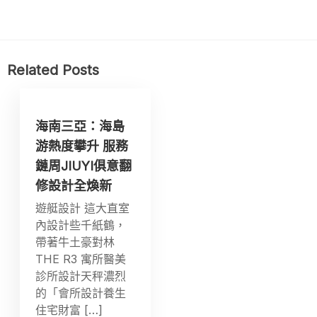
Related Posts
海南三亞：海島
游熱度攀升 服務
鏈周JIUYI俱意翻
修設計全煥新
遊艇設計 這大直室
內設計些千紙鶴，
帶著牛土豪對林
THE R3 寓所醫美
診所設計天秤濃烈
的「會所設計養生
住宅財富 […]