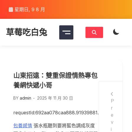
Skip
星期日, 9 8 月
to
content
草莓吃白兔
山東招遠：雙重保證情熱專包
養網快遞小哥
BY
admin
2025 年 11 月 30 日
P
r
requestId:692aa078caa888.91939881.
e
v
包養感情
張水瓶聽到要將藍色調成灰度
i