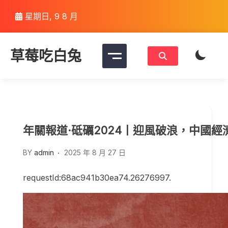
Skip
星期日, 9 8 月
to
content
草莓吃白兔
年關報道·砥礪2024丨迎風破浪，中國經
BY
admin
2025 年 8 月 27 日
requestId:68ac941b30ea74.26276997.