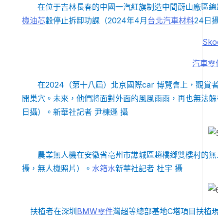
在位于吉林長春的中國一汽紅旗制造中間蔚山廠區總
機油芯
轂停止拆卸功課（2024年4月
台北汽車材料
24日
Sk
汽車零
在2024（第十八屆）北京國際car 博覽會上，觀賞者
開巢穴。未來，他們將面對外面的風風雨雨，再也無法躲
日攝）。新華社記者 尹棟遜 攝
農業無人機在安徽省亳州市譙城區趙橋鄉雙樓村的無人
攝，無人機照片）。
水箱水
新華社記者 杜宇 攝
扶植者在深圳
BMW零件
灣超等總部基地C塔項目扶植現場