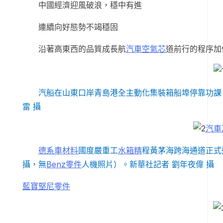
中國經濟迎風破浪，穩中有進
連續向好態勢不竭穩固
沿著高東西的品質成長航
汽車空氣芯
道前行的程序加
汽船在山東口岸青島港全主動化集裝箱船埠停靠功課（
雷 攝
汽車
德系車材料
國度嚴重工
水箱精
程黃茅海跨海通道正式通
攝，無
Benz零件
人機照片）。新華社記者 劉年夜偉 攝
藍寶堅尼零件