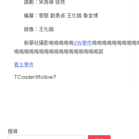
謀劃：宋為偉 徐亮
編纂：鄧堅 劉勇貞 王化娟 魯金博
錄像：王化娟
新華社攝影嗚嗚嗚嗚嗚
VW零件
嗚嗚嗚嗚嗚嗚嗚嗚嗚
嗚嗚嗚嗚嗚嗚嗚嗚嗚嗚嗚嗚嗚嗚嗚嗚嗚部
賓士零件
TC:osder9follow7
搜尋