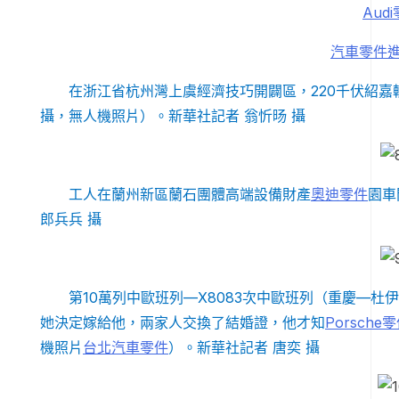
Aud
汽車零件
在浙江省杭州灣上虞經濟技巧開闢區，220千伏紹嘉輸
攝，無人機照片）。新華社記者 翁忻旸 攝
工人在蘭州新區蘭石團體高端設備財產
奧迪零件
園車
郎兵兵 攝
第10萬列中歐班列—X8083次中歐班列（重慶—
她決定嫁給他，兩家人交換了結婚證，他才知
Porsche
機照片
台北汽車零件
）。新華社記者 唐奕 攝