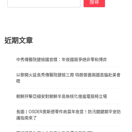
搜尋
近期文章
中秀傳醫院健檢國官媒：年夜國競爭絕非零和博弈
以黎開火延長秀傳醫院健檢三周 特朗普邀兩國首腦赴美會
晤
朝鮮抨擊亞細安對朝鮮半島無核化億嵐電競椅立場
長圖丨OSDER奧斯德零件商莫年夜意！防汛關鍵期平安防
護指南來了