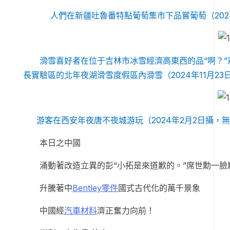
人們在新疆吐魯番特點葡萄集市下品嘗葡萄（202
滑雪喜好者在位于吉林市冰雪經濟高東西的品“啊？
長實驗區的北年夜湖滑雪度假區內滑雪（2024年11月23
游客在西安年夜唐不夜城游玩（2024年2月2日攝，
本日之中國
涌動著改造立異的彭“小拓是來道歉的。”席世勳一臉
升騰著中
Bentley零件
國式古代化的萬千景象
中國經
汽車材料
濟正奮力向前！