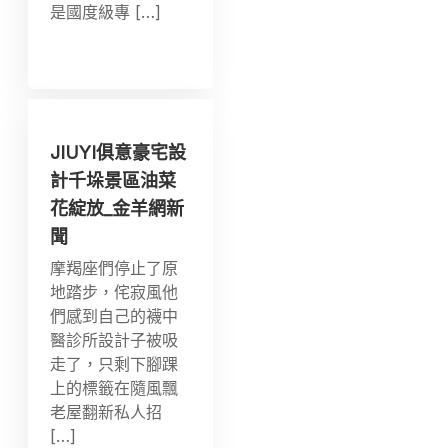
是國度級專 […]
JIUYI俱意豪宅設
計千垛景區油菜
花綻放_金羊網新
聞
摩羯座們停止了原
地踏步，侘寂風他
們感到自己的襪中
醫診所設計子被吸
走了，只剩下腳踝
上的標籤在隨風飄
老屋翻新私人招
[…]