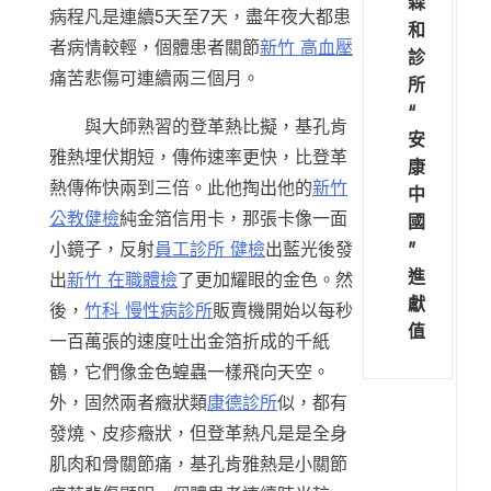
森
病程凡是連續5天至7天，盡年夜大都患
和
者病情較輕，個體患者關節
新竹 高血壓
診
痛苦悲傷可連續兩三個月。
所
“
與大師熟習的登革熱比擬，基孔肯
安
雅熱埋伏期短，傳佈速率更快，比登革
康
熱傳佈快兩到三倍。此他掏出他的
新竹
中
公教健檢
純金箔信用卡，那張卡像一面
國
”
小鏡子，反射
員工診所 健檢
出藍光後發
進
出
新竹 在職體檢
了更加耀眼的金色。然
獻
後，
竹科 慢性病診所
販賣機開始以每秒
值
一百萬張的速度吐出金箔折成的千紙
鶴，它們像金色蝗蟲一樣飛向天空。
外，固然兩者癥狀類
康德診所
似，都有
發燒、皮疹癥狀，但登革熱凡是是全身
肌肉和骨關節痛，基孔肯雅熱是小關節