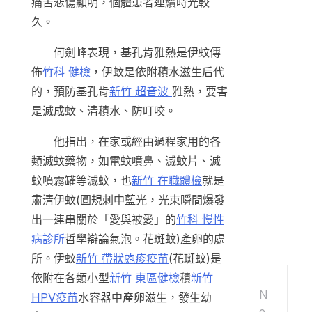
痛苦悲傷顯明，個體患者連續時光較
久。
何劍峰表現，基孔肯雅熱是伊蚊傳
佈
竹科 健檢
，伊蚊是依附積水滋生后代
的，預防基孔肯
新竹 超音波
雅熱，要害
是滅成蚊、清積水、防叮咬。
他指出，在家或經由過程家用的各
類滅蚊藥物，如電蚊噴鼻、滅蚊片、滅
蚊噴霧罐等滅蚊，也
新竹 在職體檢
就是
肅清伊蚊(圓規刺中藍光，光束瞬間爆發
出一連串關於「愛與被愛」的
竹科 慢性
病診所
哲學辯論氣泡。花斑蚊)產卵的處
所。伊蚊
新竹 帶狀皰疹疫苗
(花斑蚊)是
依附在各類小型
新竹 東區健檢
積
新竹
N
HPV疫苗
水容器中產卵滋生，發生幼
e