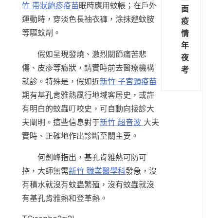
竹 帶狀皰疹疫苗
眠時應用蚊帳；在戶外
面
運動時，穿淡色長袖衣褲，涂抹避蚊胺
疫
等驅蚊劑。
情
年
假如呈現發燒、激烈關節痛苦悲
夜
傷、皮疹等癥狀，請實時前去醫療機構
考
就診。特殊是，假如近
新竹 子宮頸疫苗
期有基孔肯雅熱風行地域客居史，或許
有明白的蚊蟲叮咬史，可自動向接診大
夫闡明。這些信息對于
新竹 超音波
大夫
實時、正確地作出診斷至關主要。
何劍峰指出，基孔肯雅熱可防可
控，大師無需
新竹 職業醫學科
發急，沒
有積水就沒有蚊蟲繁殖，沒有蚊蟲就沒
有基孔肯雅熱和登革熱。