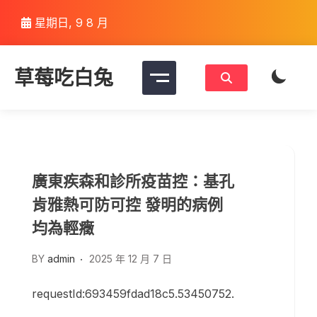
Skip
星期日, 9 8 月
to
content
草莓吃白兔
廣東疾森和診所疫苗控：基孔
肯雅熱可防可控 發明的病例
均為輕癥
BY
admin
2025 年 12 月 7 日
requestId:693459fdad18c5.53450752.