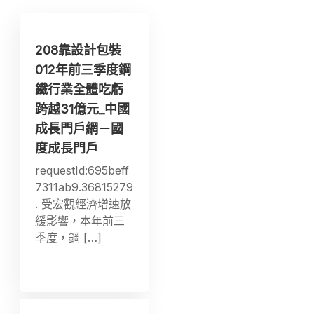
208靠設計包裝
012年前三季度鋼
鐵行業全體吃虧
跨越31億元_中國
成長門戶網－國
度成長門戶
requestId:695beff
7311ab9.36815279
. 受宏觀經濟增速放
緩影響，本年前三
季度，鋼 […]