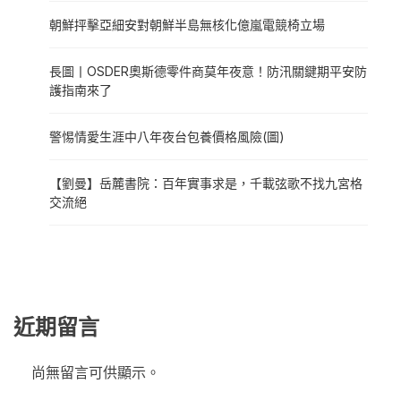
朝鮮抨擊亞細安對朝鮮半島無核化億嵐電競椅立場
長圖丨OSDER奧斯德零件商莫年夜意！防汛關鍵期平安防
護指南來了
警惕情愛生涯中八年夜台包養價格風險(圖)
【劉曼】岳麓書院：百年實事求是，千載弦歌不找九宮格
交流絕
近期留言
尚無留言可供顯示。