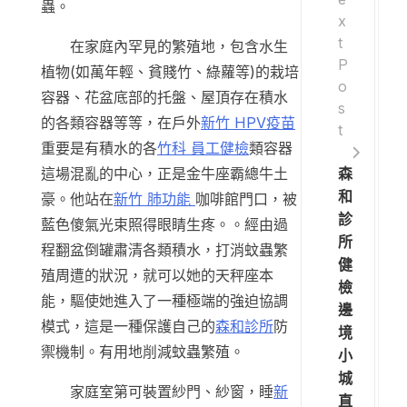
蟲。
x
t
在家庭內罕見的繁殖地，包含水生
P
植物(如萬年輕、貧賤竹、綠蘿等)的栽培
o
容器、花盆底部的托盤、屋頂存在積水
s
的各類容器等等，在戶外
新竹 HPV疫苗
t
重要是有積水的各
竹科 員工健檢
類容器
森
這場混亂的中心，正是金牛座霸總牛土
和
豪。他站在
新竹 肺功能
咖啡館門口，被
診
藍色傻氣光束照得眼睛生疼。。經由過
所
程翻盆倒罐肅清各類積水，打消蚊蟲繁
健
殖周遭的狀況，就可以她的天秤座本
檢
能，驅使她進入了一種極端的強迫協調
邊
模式，這是一種保護自己的
森和診所
防
境
禦機制。有用地削減蚊蟲繁殖。
小
城
家庭室第可裝置紗門、紗窗，睡
新
直