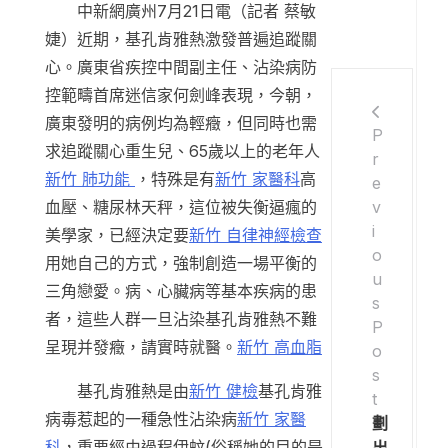
中新網廣州7月21日電（記者 蔡敏
婕）近期，基孔肯雅熱激發普遍追蹤關
心。廣東省疾控中間副主任、沾染病防
控範疇首席迷信家何劍峰表現，今朝，
廣東發明的病例均為輕癥，但同時也需
P
求追蹤關心重生兒、65歲以上的老年人
r
新竹 肺功能
，特殊是有
新竹 家醫科
高
e
v
血壓、糖尿林天秤，這位被失衡逼瘋的
i
美學家，已經決定要
新竹 自律神經檢查
o
用她自己的方式，強制創造一場平衡的
u
三角戀愛。病、心臟病等基本疾病的患
s
者，這些人群一旦沾染基孔肯雅熱不難
P
呈現并發癥，請實時就醫。
新竹 高血脂
o
s
基孔肯雅熱是由
新竹 健檢
基孔肯雅
t
病毒惹起的一種急性沾染病
新竹 家醫
劃
科
，重要經由過程伊蚊(俗稱她的目的是
出