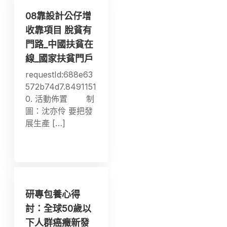
08靠設計公仔增
收靠項目 脫貧有
門路_中國扶貧在
線_國家扶貧門戶
requestId:688e63
572b74d7.8491151
0. 活動佈置 制
圖：沈亦伶 要把發
展生產 […]
研專包養心得
討：全球50歲以
下人群癌癥新發