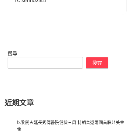
TC:senho2ai2l
搜尋
搜尋
近期文章
以黎開火延長秀傳醫院健檢三周 特朗普邀兩國首腦赴美會
晤