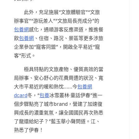
此外，充足施展“文旅體驗官”“文旅
辦事官”“游玩差人”“文旅局長亮成分”的
包養網
感化，通順游客反應渠道，推進餐
飲
包養網
、住宿、路況、景區等更多涉旅
企業參加“寵客同盟”，開啟全平易近“寵
客”形式。
極具特點的文旅產物、優質高效的當
局辦事、安心舒心的花費周遭的狀況、寬
大市平易近的暖和熱忱……今
包養網
dcard
冬，“
包養
冰雪叢林·童話伊春”進一
個步驟點亮了城市brand，營建了加速復
興成長的濃重氣氛，讓全國國民再次熟悉
了龍還給妃子？”藍玉華小聲問道。江、
熟悉了伊春！