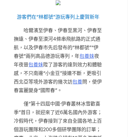
游客們在“林都號”游玩專列上慶賀新年
哈爾濱至伊春、伊春至黑河、伊春至
撫遠、伊春至漠河4條串飛航路的正式通
航，以及伊春市先后發布的“林都號”“伊
春號”兩列高品德游玩專列，年
包養妹
夜
年夜晉
包養妹
陞了游客的達到效力和體驗
感，不只南邊“小金豆”接連不斷，更吸引
西北亞等境外游客的幾次訪
包養
問，使伊
春富麗變身“國際春”。
僅“第十四屆中國·伊春叢林冰雪歡喜
季”首日，就迎來了近6萬名國內外游客；
冷假時代，伊春接到了來自全國各地上百
個游玩團隊和200多個研學團隊的訂單；