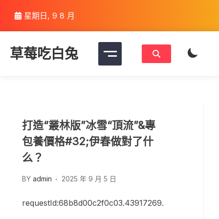
Skip
星期日, 9 8 月
to
content
草莓吃白兔
打造“叢林版”冰雪“頂流”&專
包養價格#32;伊春做對了什
么？
BY
admin
2025 年 9 月 5 日
requestId:68b8d00c2f0c03.43917269.