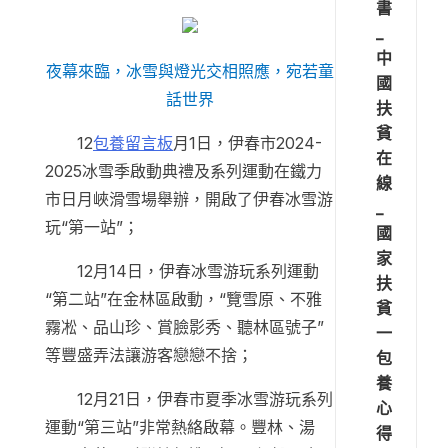
書
_
中
夜幕來臨，冰雪與燈光交相照應，宛若童
國
話世界
扶
貧
12
包養留言板
月1日，伊春市2024-
在
2025冰雪季啟動典禮及系列運動在鐵力
線
市日月峽滑雪場舉辦，開啟了伊春冰雪游
_
玩“第一站”；
國
家
12月14日，伊春冰雪游玩系列運動
扶
“第二站”在金林區啟動，“覽雪原、不雅
貧
霧凇、品山珍、賞臉影秀、聽林區號子”
一
等豐盛弄法讓游客戀戀不捨；
包
養
12月21日，伊春市夏季冰雪游玩系列
心
運動“第三站”非常熱絡啟幕。豐林、湯
得