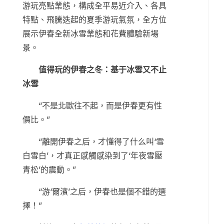
游玩亮點業態，構成全平易近介入、各具
特點、飛騰迭起的夏季游玩氣氛，全方位
展示伊春全新冰雪業態和花費體驗新場
景。
值得玩的伊春之冬：基于冰雪又不止
冰雪
“不是北歐往不起，而是伊春更有性
價比。”
“離開伊春之后，才懂得了什么叫‘雪
白雪白’，才真正感觸感染到了‘年夜雪壓
青松’的震動。”
“游‘爾濱’之后，伊春也是個不錯的選
擇！”