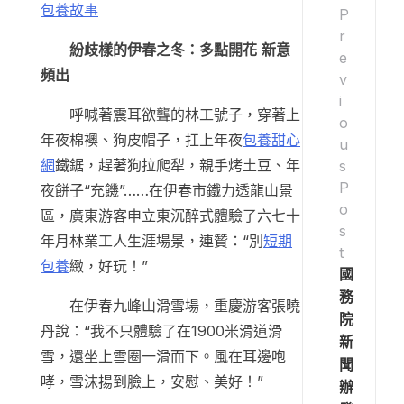
包養故事
P
r
紛歧樣的伊春之冬：多點開花 新意
e
頻出
v
i
呼喊著震耳欲聾的林工號子，穿著上
o
年夜棉襖、狗皮帽子，扛上年夜
包養甜心
u
網
鐵鋸，趕著狗拉爬犁，親手烤土豆、年
s
P
夜餅子“充饑”……在伊春市鐵力透龍山景
o
區，廣東游客申立東沉醉式體驗了六七十
s
年月林業工人生涯場景，連贊：“別
短期
t
包養
緻，好玩！”
國
務
在伊春九峰山滑雪場，重慶游客張曉
院
丹說：“我不只體驗了在1900米滑道滑
新
雪，還坐上雪圈一滑而下。風在耳邊咆
聞
哮，雪沫揚到臉上，安慰、美好！”
辦