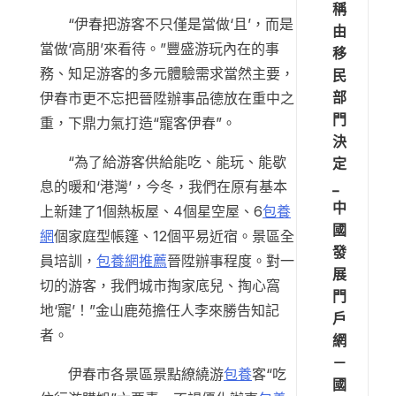
稱
“伊春把游客不只僅是當做‘且’，而是
由
當做‘高朋’來看待。”豐盛游玩內在的事
移
務、知足游客的多元體驗需求當然主要，
民
部
伊春市更不忘把晉陞辦事品德放在重中之
門
重，下鼎力氣打造“寵客伊春”。
決
“為了給游客供給能吃、能玩、能歇
定
_
息的暖和‘港灣’，今冬，我們在原有基本
中
上新建了1個熱板屋、4個星空屋、6
包養
國
網
個家庭型帳篷、12個平易近宿。景區全
發
員培訓，
包養網推薦
晉陞辦事程度。對一
展
切的游客，我們城市掏家底兒、掏心窩
門
地‘寵’！”金山鹿苑擔任人李來勝告知記
戶
者。
網
－
伊春市各景區景點繚繞游
包養
客“吃
國