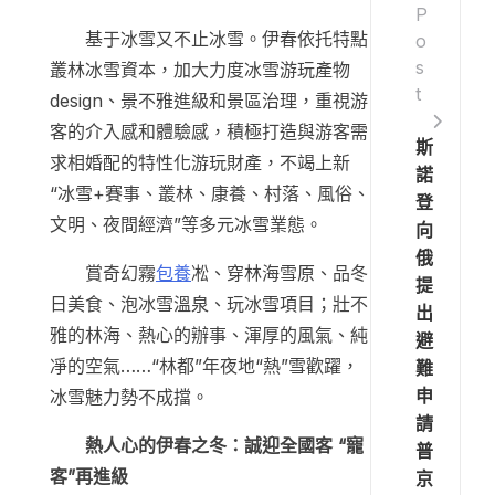
P
基于冰雪又不止冰雪。伊春依托特點
o
s
叢林冰雪資本，加大力度冰雪游玩產物
t
design、景不雅進級和景區治理，重視游
客的介入感和體驗感，積極打造與游客需
斯
求相婚配的特性化游玩財產，不竭上新
諾
“冰雪+賽事、叢林、康養、村落、風俗、
登
文明、夜間經濟”等多元冰雪業態。
向
俄
賞奇幻霧
包養
凇、穿林海雪原、品冬
提
日美食、泡冰雪溫泉、玩冰雪項目；壯不
出
雅的林海、熱心的辦事、渾厚的風氣、純
避
凈的空氣……“林都”年夜地“熱”雪歡躍，
難
申
冰雪魅力勢不成擋。
請
熱人心的伊春之冬：誠迎全國客 “寵
普
客”再進級
京