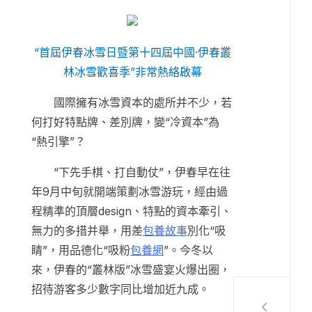
“首屆伊春冰雪日暨第十四屆中國·伊春叢
林冰雪歡喜季”非常熱絡啟幕
國際擁有冰雪資本的處所并不少，若
何打好特點牌、差別牌，變“冷資本”為
“熱引擎”？
“下先手棋、打自動仗”，伊春早在往
年9月中旬就開端策劃冰雪游玩，經由過
程精準的頂層design、特點的資本牽引、
無力的多措并舉，用差
包養故事
別化“吸
睛”，用品德化“吸粉
包養網
”。今冬以
來，伊春的“叢林版”冰雪盛宴火爆出圈，
招待游客多少數字同比增加近九成。