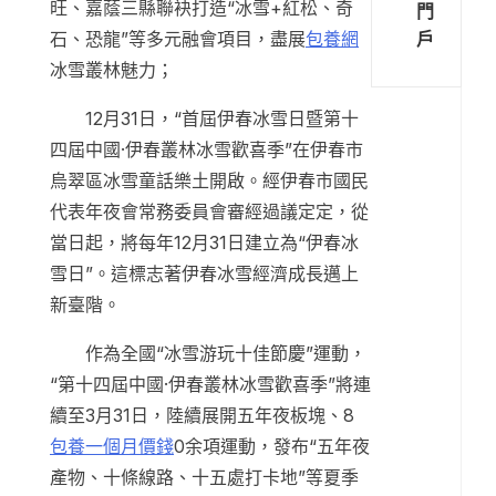
旺、嘉蔭三縣聯袂打造“冰雪+紅松、奇
門
戶
石、恐龍”等多元融會項目，盡展
包養網
冰雪叢林魅力；
12月31日，“首屆伊春冰雪日暨第十
四屆中國·伊春叢林冰雪歡喜季”在伊春市
烏翠區冰雪童話樂土開啟。經伊春市國民
代表年夜會常務委員會審經過議定定，從
當日起，將每年12月31日建立為“伊春冰
雪日”。這標志著伊春冰雪經濟成長邁上
新臺階。
作為全國“冰雪游玩十佳節慶”運動，
“第十四屆中國·伊春叢林冰雪歡喜季”將連
續至3月31日，陸續展開五年夜板塊、8
包養一個月價錢
0余項運動，發布“五年夜
產物、十條線路、十五處打卡地”等夏季