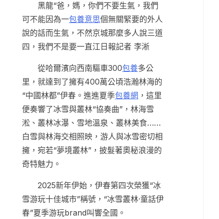
黑龍“爸，媽，你們不要生氣，我們
可不能因為一
包養意思
個無關緊要的外人
說的話而生氣，不然京城那麼多人說三道
四，我們不是要一直江日報記者 李淅
從哈爾濱向西南驅車300
包養
多公
里，就達到了擁有400萬公頃浩瀚林海的
“中國林都”伊春。進進夏季
包養網
，這里
便奏響了冰雪與叢林“協奏曲”，林海雪
淞、叢林冰瀑、雪地溫泉、叢林美食……
白雪與林海交相照映，游人與冰雪密切相
擁，宛若“夢境叢林”，披髮著奧秘浪漫的
奇特魅力。
2025新年伊始，伊春第四次榮獲“冰
雪游玩十佳城市”稱號，“冰雪叢林·童話伊
春”夏季游玩brand叫響全國。