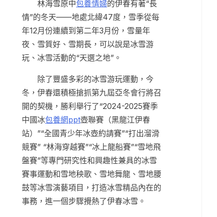
林海雪原中
包養情婦
的伊春有著“長
情”的冬天——地處北緯47度，雪季從每
年12月份連續到第二年3月份，雪量年
夜、雪質好、雪期長，可以說是冰雪游
玩、冰雪活動的“天選之地”。
除了豐盛多彩的冰雪游玩運動，今
冬，伊春還積極搶抓第九屆亞冬會行將召
開的契機，勝利舉行了“2024-2025賽季
中國冰
包養網ppt
壺聯賽（黑龍江伊春
站）”“全國青少年冰壺約請賽”“打出溜滑
競賽” “林海穿越賽”“冰上龍船賽”“雪地飛
盤賽”等專門研究性和興趣性兼具的冰雪
賽事運動和雪地秧歌、雪地舞龍、雪地腰
鼓等冰雪演藝項目，打造冰雪精品內在的
事務，進一個步驟攪熱了伊春冰雪。