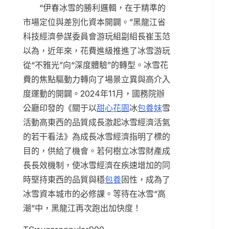
“伊春冰雪的勝利邏輯，在于精準的
市場定位與差別化資本開闢。”黑龍江省
科技經濟參謀委員會游玩組副組長崔玉范
以為，近年來，花費進級推進了冰雪游玩
從“不雅光”向“深度體驗”的轉型。冰雪花
費的焦點驅動力轉向了場景立異與高介入
度運動的開闢。2024年11月，國務院辦
公廳印發的《關于以
甜心花園
冰
包養妹
雪
活動高東西的品質成長激起冰雪經濟活氣
的若干看法》為成長冰雪經濟指明了標的
目的，供給了機會。若何樹立冰雪財產成
長長效機制，使冰雪經濟在疾速增加的同
時堅持東西的品質與穩
包養
固性，成為了
冰雪資本城市的必修課。等待在冰雪“高
潮”中，黑龍江再次跑出加快度！