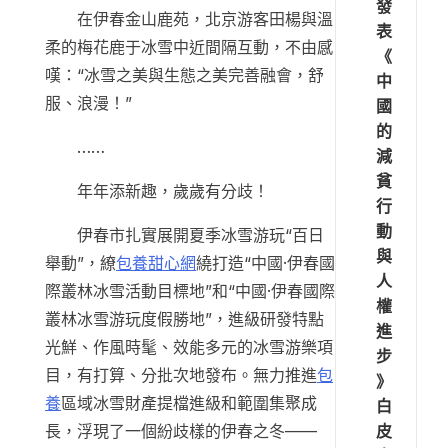
發
在伊春金山鹿苑，北京游客田楊與溫
表
柔的梅花鹿于冰雪中近間隔互動，不由感
《
嘆：“冰雪之美與生態之美完善融會，舒
中
服、浪漫！”
國
的
……
減
貧
年年添新趣，歲歲有分歧！
行
動
伊春市扎實展開夏季冰雪游玩“百日
與
舉動”，繚
包養甜心網
繞打造“中國·伊春國
人
際叢林冰雪活動目標地”和“中國·伊春國際
權
叢林冰雪游玩度假勝地”，進級研發特點
進
光鮮、作風時髦、效能多元的冰雪游樂項
步
目，有打算、分批次地發布。無力推進
包
》
養
區域冰雪財產提檔進級和範圍集聚成
白
皮
長，浮現了一個紛歧樣的伊春之冬——