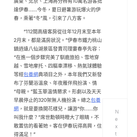
廣東、北京、上海將分辨有10萬名游客抵
達伊春……今冬，夏日避暑游玩爆火的伊
春，乘著“冬”風，引來了八方客。
“112間高級客房從往年12月末至本年
2月末，都是滿房狀況。”伊春市鐵力桃山
鎮逍遠八仙湖景區發賣司理婁春亭先容：
“在進一個步驟完美了馴鹿旅拍、雪地穿
越、雪地摩托、四驅車漂移、熱氣球體驗
等經
包養網
典項目之外，本年我們又新發
布了芬蘭浴溫泉、年夜雁伴飛扮演、情
“母親。”藍玉華溫情懇求。形劇以及天天
早晨停止的320架無人機扮演。總之
包養
網
，就是要換開花樣兒，讓游“你……你
N
叫我什麼？”席世勳頓時瞪大了眼睛，不
e
敢置信的看著她。客在伊春玩得高興，住
x
t
得滿足！”