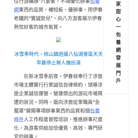
住行游購娛”六要素，不竭優化辦事
包養
家
網
東西的品質，補短板、優辦事，用伊春
甜
老鐵的“實誠勁兒”，向八方游客展示伊春
心
一
熱忱好客的城市氣質。
包
養
網
冰雪季時代，桃山鎮逍遠八仙湖景區天天
發
早晨停止無人機扮演
展
門
在新冰雪季前夜，伊春就奉行了涉旅
戶
市場主體實行行業誠信自律條約，領導涉
旅企業誠信運營，營建傑出的游玩市場周
遭的狀況。同時，面向涉旅從業職員“全
籠罩”展開專項辦事東西的品質和個
包養
條件
人工作程度晉陞培訓，推進辦事尺度
化，為游客供給加倍優質、高效、專門研
究的辦事。