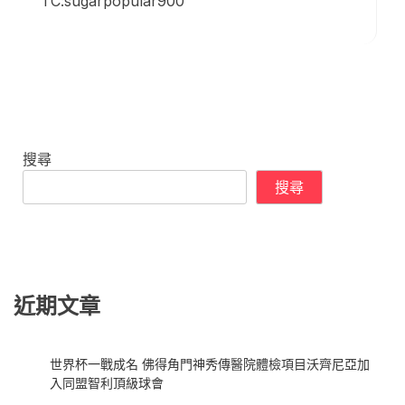
TC:sugarpopular900
搜尋
搜尋
近期文章
世界杯一戰成名 佛得角門神秀傳醫院體檢項目沃齊尼亞加
入同盟智利頂級球會