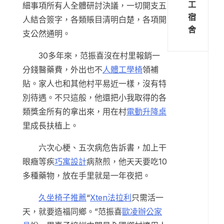
工
細事項所有人全體研討決議，一切開支五
宿
人結合簽字，各類賬目清明白楚，各項開
舍
支公然通明。
30多年來，范振喜沒在村里報銷一
分錢醫藥費，外出也不
人體工學椅
領補
貼。家人也和其他村平易近一樣，沒有特
別待遇。不只這般，他還把小我取得的各
類獎金所有的拿出來，用在村
電動升降桌
里成長扶植上。
六次心梗、五次病危告訴書，加上干
眼癥等疾
巧寓設計
病熬煎，他天天要吃10
多種藥物，放在手里就是一年夜把。
久坐椅子推薦
“
Xten法拉利
只需活一
天，就要造福同鄉。”范振喜
歐凌辦公家