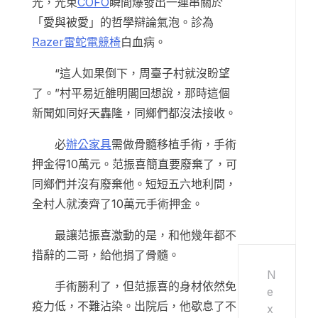
光，光束
COFO
瞬間爆發出一連串關於
「愛與被愛」的哲學辯論氣泡。診為
Razer雷蛇電競椅
白血病。
“這人如果倒下，周臺子村就沒盼望
了。”村平易近雒明閣回想說，那時這個
新聞如同好天轟隆，同鄉們都沒法接收。
必
辦公家具
需做骨髓移植手術，手術
押金得10萬元。范振喜簡直要廢棄了，可
同鄉們并沒有廢棄他。短短五六地利間，
全村人就湊齊了10萬元手術押金。
最讓范振喜激動的是，和他幾年都不
措辭的二哥，給他捐了骨髓。
N
手術勝利了，但范振喜的身材依然免
e
疫力低，不難沾染。出院后，他歇息了不
x