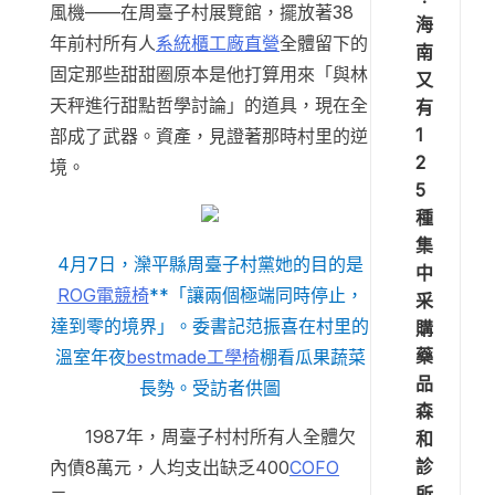
風機——在周臺子村展覽館，擺放著38
海
年前村所有人
系統櫃工廠直營
全體留下的
南
固定那些甜甜圈原本是他打算用來「與林
又
天秤進行甜點哲學討論」的道具，現在全
有
1
部成了武器。資產，見證著那時村里的逆
2
境。
5
種
集
4月7日，灤平縣周臺子村黨她的目的是
中
ROG電競椅
**「讓兩個極端同時停止，
采
達到零的境界」。委書記范振喜在村里的
購
藥
溫室年夜
bestmade工學椅
棚看瓜果蔬菜
品
長勢。受訪者供圖
森
1987年，周臺子村村所有人全體欠
和
診
內債8萬元，人均支出缺乏400
COFO
所