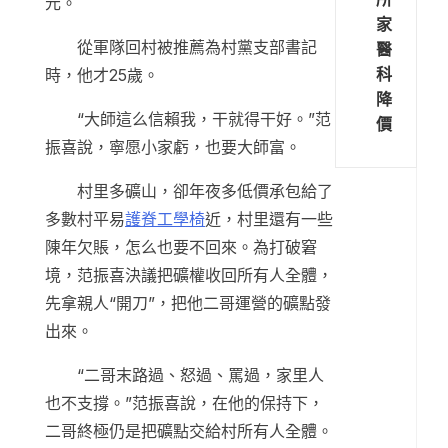
元。
家
從軍隊回村被推薦為村黨支部書記
醫
科
時，他才25歲。
降
“大師這么信賴我，干就得干好。”范
價
振喜說，寧愿小家虧，也要大師富。
村里多礦山，卻年夜多低價承包給了
多數村平易
護脊工學椅
近，村里還有一些
陳年欠賬，怎么也要不回來。為打破窘
境，范振喜決議把礦權收回所有人全體，
先拿親人“開刀”，把他二哥運營的礦點發
出來。
“二哥末路過、怒過、罵過，家里人
也不支撐。”范振喜說，在他的保持下，
二哥終極仍是把礦點交給村所有人全體。