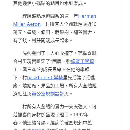
其他幾個小礦點的題目也水到渠成。
理順礦點承包關系的這一年
Herman
Miller Aeron
，村所有人全體就進賬近10
萬元。壘壩、修田、栽果樹、翻蓋黌舍，
有了錢，村莊開端成長起來。
局勢翻開了，人心收攏了。范振喜聯
合村里現實斷定了“固農、強
護脊工學椅
工、興三產”的成長思緒。在他的率領
下，村
backbone工學椅
里先后建了浴盆
廠、燒結廠、果品加工場，所有人全體經
濟紅紅火
辦公室規劃設計
火。
村所有人全體的實力一天天強大，可
范振喜的身材卻呈現了題目。1992年
春，他連續發熱，經病院確圓規刺中藍