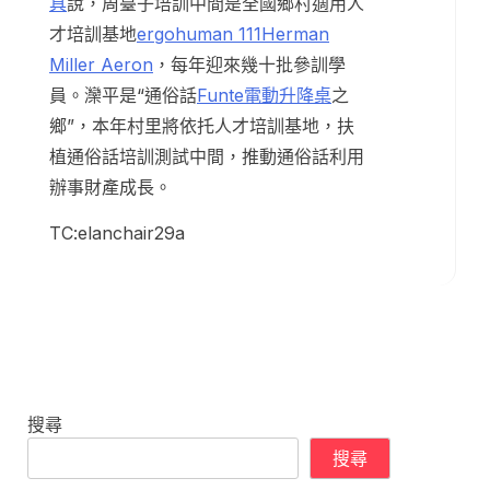
具
說，周臺子培訓中間是全國鄉村適用人
才培訓基地
ergohuman 111
Herman
Miller Aeron
，每年迎來幾十批參訓學
員。灤平是“通俗話
Funte電動升降桌
之
鄉”，本年村里將依托人才培訓基地，扶
植通俗話培訓測試中間，推動通俗話利用
辦事財產成長。
TC:elanchair29a
搜尋
搜尋