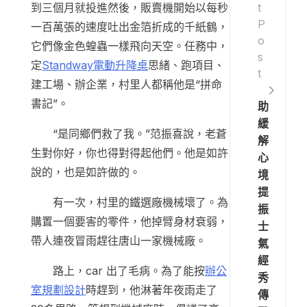
t
到三個月就投進然後，販賣機開始以每秒
P
一百萬張的速度吐出金箔折成的千紙鶴，
o
它們像金色蝗蟲一樣飛向天空。任務中，
s
定
Standway電動升降桌
思緒、跑項目、
t
建工場、辦企業，村里人都稱他是“拼命
書記”。
助
緩
“是同鄉們救了我。”范振喜說，老蒼
解
生對你好，你也得對得起他們。他是如許
心
說的，也是如許做的。
境
提
有一次，村里的鐵選廠機械壞了。為
振
購置一個要害的零件，他掉臂身材衰弱，
士
帶人連夜冒雨趕往唐山一家機械廠。
氣
經
路上，car 出了毛病。為了能按
辦公
秀
室規劃設計
時趕到，他淋著年夜雨走了
傳