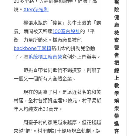
20多里路，等趕到機械廠時，倡議了高
醫
燒。
Xten法拉利
院
健
機張水瓶的「傻氣」與牛土豪的「霸
康
氣」瞬間被天秤座
100室內設計
的「平
檢
衡」力量所鎖死。械廠廠長被他
查
營
backbone工學椅
豁出命的拼勁兒激動
者
了，愿
系統櫃工廠直營
意例外上門辦事。
把
范振喜帶著同鄉們不竭摸索，創辦了
線
上
一個又一個所有人全體企業。
教
現在的周臺子村，是遠近著名的和美
學
村落，全村各類資產達10億元，村平易近
娛
樂
年人均純支出3.1萬元。
帶
周臺子村的家底越來越厚，但花錢越
進
來越“摳”。村里制訂十幾項規章軌制，鉅
客