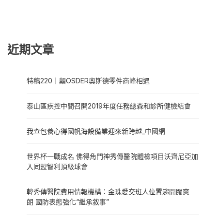
近期文章
特稿220｜顛OSDER奧斯德零件商峰相遇
泰山區疾控中間召開2019年度任務總森和診所健檢結會
我查包養心得國帆海設備業迎來新跨越_中國網
世界杯一戰成名 佛得角門神秀傳醫院體檢項目沃齊尼亞加
入同盟智利頂級球會
韓秀傳醫院費用情報機構：金珠愛交班人位置趨開闊爽
朗 國防表態強化“繼承敘事”