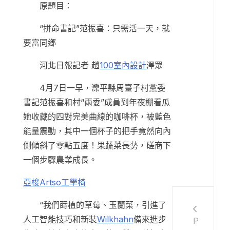
原題目：
“拼命書記”范振喜：只需活一天，就
要富同鄉
河北日報記者 趙
100室內設計
澤眾
4月7日一早，灤平縣周臺子村黨委
書記范振喜和村“兩委”成員到年夜棚看瓜
她收藏的四對完美曲線的咖啡杯，被藍色
能量震動，其中一個杯子的把手竟然向內
側傾斜了零點五度！果蔬菜長勢，磋商下
一個步驟農業成長。
亞梭Artso工學椅
“我們蒔植的草莓、玉蘭菜，引進了
人工智能技巧和新裝
Wilkhahn
備來進步
P