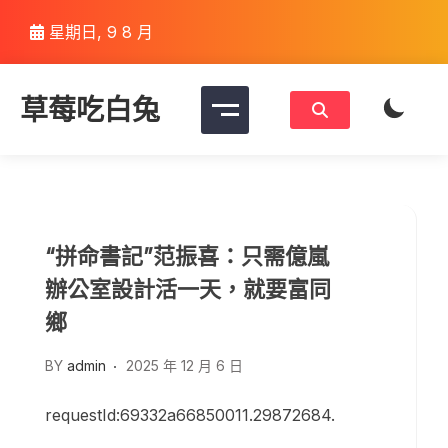
Skip
星期日, 9 8 月
to
content
草莓吃白兔
“拼命書記”范振喜：只需億嵐
辦公室設計活一天，就要富同
鄉
BY
admin
2025 年 12 月 6 日
requestId:69332a66850011.29872684.