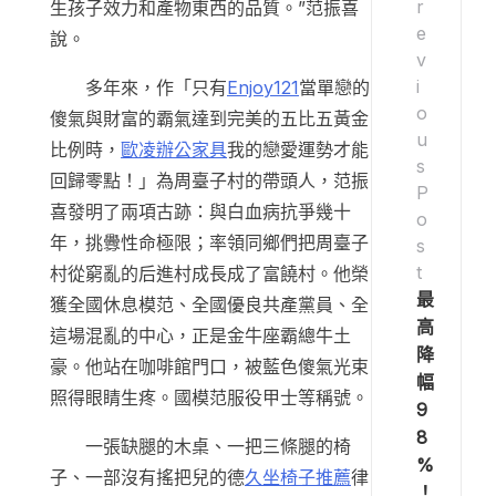
r
生孩子效力和產物東西的品質。”范振喜
e
說。
v
i
多年來，作「只有
Enjoy121
當單戀的
o
傻氣與財富的霸氣達到完美的五比五黃金
u
比例時，
歐凌辦公家具
我的戀愛運勢才能
s
回歸零點！」為周臺子村的帶頭人，范振
P
喜發明了兩項古跡：與白血病抗爭幾十
o
年，挑釁性命極限；率領同鄉們把周臺子
s
t
村從窮亂的后進村成長成了富饒村。他榮
最
獲全國休息模范、全國優良共產黨員、全
高
這場混亂的中心，正是金牛座霸總牛土
降
豪。他站在咖啡館門口，被藍色傻氣光束
幅
照得眼睛生疼。國模范服役甲士等稱號。
9
8
一張缺腿的木桌、一把三條腿的椅
%
子、一部沒有搖把兒的德
久坐椅子推薦
律
！