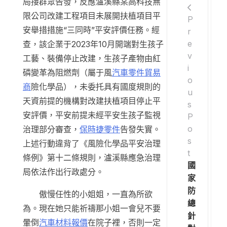
局接群眾告發，反應瀘溪縣某高科技無
限公司改建工程項目未展開扶植項目平
P
安舉措措施“三同時”平安評價任務。經
r
e
查，該企業于2023年10月開端對生孩子
v
工藝、裝備停止改建，生孩子產物由紅
i
磷變革為阻燃劑（屬于風
汽車零件貿易
o
商
險化學品），未委托具有國度規則的
u
天資前提的機構對改建扶植項目停止平
s
安評價，平安前提未經平安生孩子監視
P
o
治理部分審查，
保時捷零件
告發失實。
s
上述行動違背了《風險化學品平安治理
t
條例》第十二條規則，瀘溪縣應急治理
國
局依法作出行政處分。
家
防
傲慢任性的小姐姐，一直為所欲
總
為。現在她只能祈禱那小姐一會兒不要
針
暈倒
汽車材料報價
在院子裡，否則一定