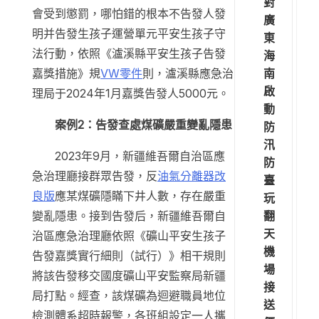
對
會受到懲罰，哪怕錯的根本不告發人發
廣
明并告發生孩子運營單元平安生孩子守
東
法行動，依照《瀘溪縣平安生孩子告發
海
南
嘉獎措施》規
VW零件
則，瀘溪縣應急治
啟
理局于2024年1月嘉獎告發人5000元。
動
案例2：告發查處煤礦嚴重變亂隱患
防
汛
2023年9月，新疆維吾爾自治區應
防
急治理廳接群眾告發，反
油氣分離器改
臺
良版
應某煤礦隱瞞下井人數，存在嚴重
玩
翻
變亂隱患。接到告發后，新疆維吾爾自
天
治區應急治理廳依照《礦山平安生孩子
機
告發嘉獎實行細則（試行）》相干規則
場
將該告發移交國度礦山平安監察局新疆
接
局打點。經查，該煤礦為迴避職員地位
送
檢測體系超時報警，各班組設定一人攜