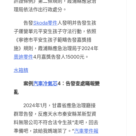
許證條例》第二條規則，霞浦縣應急治
理局依法作出行政處分。
告發
Skoda零件
人發明并告發生孩
子運營單元平安生孩子守法行動，依照
《寧德市平安生孩子範疇告發嘉獎措
施》規則，霞浦縣應急治理局于2024年
奧迪零件
4月嘉獎告發人15000元。
水箱精
案例
汽車冷氣芯
4：告發查處瞞報變
亂
2024年1月，甘肅省應急治理廳接
群眾告發，反應天水市秦安縣某新型資
料無限公司不符合法令生孩“走吧，回去
準備吧，該給我媽端茶了。”
汽車零件報