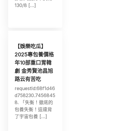
130/8 […]
【娛樂吃瓜】
2025專包養價格
年10部重口胃韓
劇 金秀賢池昌旭
路云有苦吃
requestId:68f1d46
d758230.7456845
8. 「失衡！徹底的
包養失衡！這違背
了宇宙包養 […]