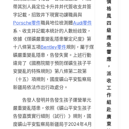
價
帶其別人員定位卡升井并代簽收支井簽
格
字記載，招致井下現實功課職員與
風
Porsche零件
職員地位檢測體
Audi零件
四
級
系、收支井記載本統計的人數紛歧致，
應
依據《煤礦嚴重變亂隱患鑒定尺度》第
急
十八條第五項
Bentley零件
規則，屬于煤
響
礦嚴重變亂隱患，告發失實。上述行動
應
違背了《國務院關于預防煤礦生孩子平
，
安變亂的特殊規則》第八條第二款第
派
（十五）項規則，國度礦山平安監察局
收
新疆局依法作出行政處分。
工
作
告發人發明并告發生孩子運營單元
組
嚴重變亂隱患，依照《礦山平安生孩子
赴
告發嘉獎實行細則（試行）》規則，國
廣
東
度礦山平安監察局新疆局于2024年4月