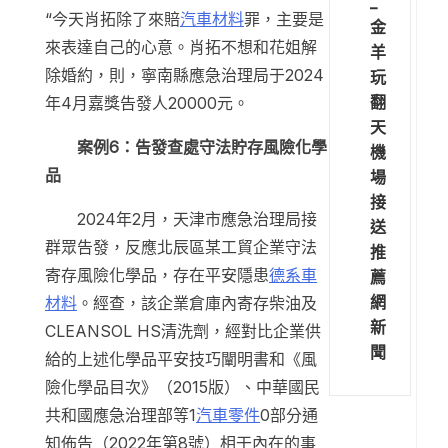
_
“今天肖拓除了來賠
汽車材料
罪，主要是
金
來表達自己的心意。肖拓不想和花姐解
羊
除婚約，則，寧南縣應急治理局于2024
玩
翻
年4月嘉獎告發人20000元。
天
案例6：告發查處守法貯存風險化學
機
品
場
接
2024年2月，天津市應急治理局接
送
群眾告發，反應北辰區某工貿企業守法
推
寄存風險化學品，存在平安隱患
德系車
薦
網
材料
。經查，該企業倉庫內寄存柴油及
新
CLEANSOL HS清洗劑，經對比企業供
聞
給的上述化學品平安技巧闡明書和《風
險化學品目次》（2015版）、中華國民
共和國應急治理部等1
汽車零件
0部分通
知佈告（2022年第8號）相干內在的事