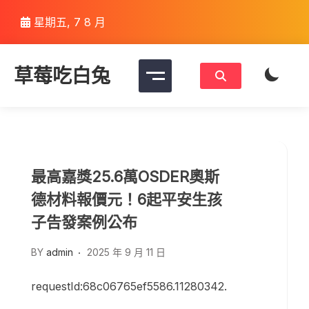
Skip
星期五, 7 8 月
to
content
草莓吃白兔
最高嘉獎25.6萬OSDER奧斯
德材料報價元！6起平安生孩
子告發案例公布
BY
admin
2025 年 9 月 11 日
requestId:68c06765ef5586.11280342.