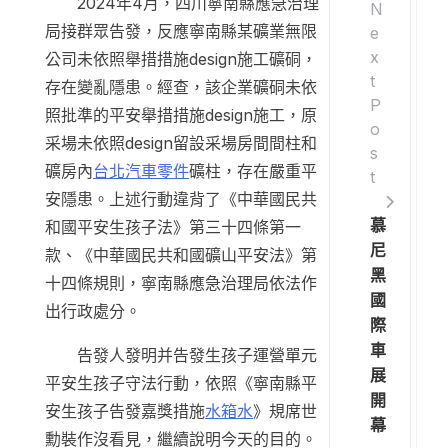
2024年4月，四川寧南縣應急治理
N
局接群眾告發，反應寧南縣某礦業無限
e
x
公司未依照舉措措施design施工礦硐，
t
存在變亂隱患。經查，該企業礦硐未依
P
照批準的平安舉措措施design施工，原
o
采場未依照design留設采場房間間柱和
s
礦房內
台北汽車零件
礦柱，存在嚴重平
t
安隱患。上述行動違背了《中華國民共
慕
和國平安生孩子法》第三十四條第一
尼
款、《中華國民共和國礦山平安法》第
黑
十四條規則，寧南縣應急治理局依法作
國
出行政處分。
際
車
告發人發明并告發生孩子運營單元
展
平安生孩子守法行動，依照《寧南縣平
開
安生孩子告發嘉獎措施
水箱水
》規席世
幕
勳裝作沒看見，繼續說明今天的目的。