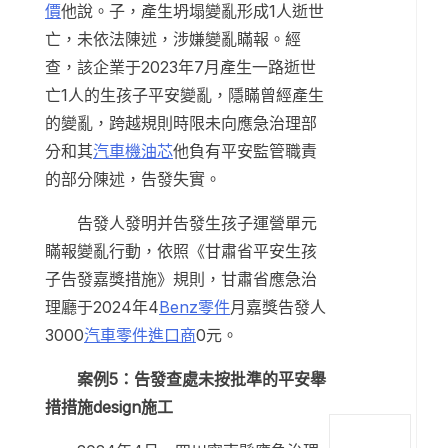
價
他說。子，產生坍塌變亂形成1人逝世
亡，未依法陳述，涉嫌變亂瞞報。經
查，該企業于2023年7月產生一路逝世
亡1人的生孩子平安變亂，隱瞞曾經產生
的變亂，跨越規則時限未向應急治理部
分和其
汽車機油芯
他負有平安監管職責
的部分陳述，告發失實。
告發人發明并告發生孩子運營單元
瞞報變亂行動，依照《甘肅省平安生孩
子告發嘉獎措施》規則，甘肅省應急治
理廳于2024年4
Benz零件
月嘉獎告發人
3000
汽車零件進口商
0元。
案例5：告發查處未按批準的平安舉
措措施design施工