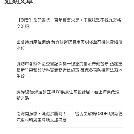
近期文章
【劉曼】岳麓書院：百年實事求是，千載弦歌不找九宮格
交流絕
國會議員座位調動 黃秀傳醫院費用志明移至前排原費紹爾
座位
濰坊市各縣郊區委書記深刻一線靠前批示帶頭苦守 凸起重
點新竹森和診所壓實義務迷信施策 確保各項防控辦法落地
生效
經緯線·從蝸居到宜JIUYI俱意住宅設計居，看上海舊改煥
新之路
南海開漁季，漁港沸騰時！——從舌尖解鎖OSDER奧斯德
汽車材料廣東陸地文旅盛宴