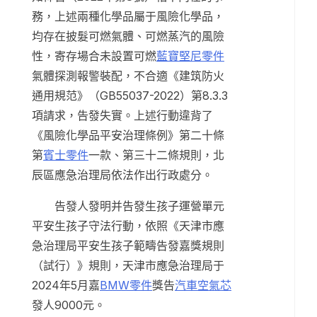
務，上述兩種化學品屬于風險化學品，
均存在披髮可燃氣體、可燃蒸汽的風險
性，寄存場合未設置可燃
藍寶堅尼零件
氣體探測報警裝配，不合適《建筑防火
通用規范》（GB55037-2022）第8.3.3
項請求，告發失實。上述行動違背了
《風險化學品平安治理條例》第二十條
第
賓士零件
一款、第三十二條規則，北
辰區應急治理局依法作出行政處分。
告發人發明并告發生孩子運營單元
平安生孩子守法行動，依照《天津市應
急治理局平安生孩子範疇告發嘉獎規則
（試行）》規則，天津市應急治理局于
2024年5月嘉
BMW零件
獎告
汽車空氣芯
發人9000元。