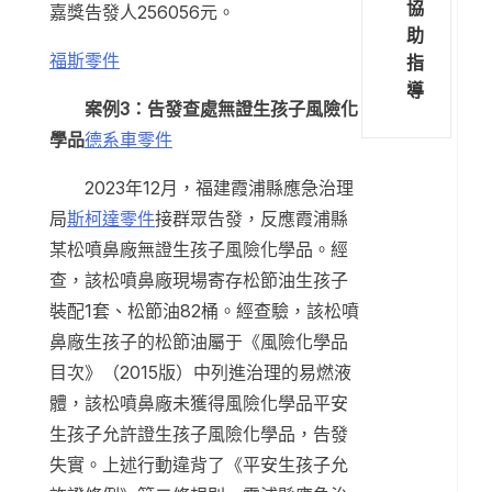
協
嘉獎告發人256056元。
助
福斯零件
指
導
案例3：告發查處無證生孩子風險化
學品
德系車零件
2023年12月，福建霞浦縣應急治理
局
斯柯達零件
接群眾告發，反應霞浦縣
某松噴鼻廠無證生孩子風險化學品。經
查，該松噴鼻廠現場寄存松節油生孩子
裝配1套、松節油82桶。經查驗，該松噴
鼻廠生孩子的松節油屬于《風險化學品
目次》（2015版）中列進治理的易燃液
體，該松噴鼻廠未獲得風險化學品平安
生孩子允許證生孩子風險化學品，告發
失實。上述行動違背了《平安生孩子允