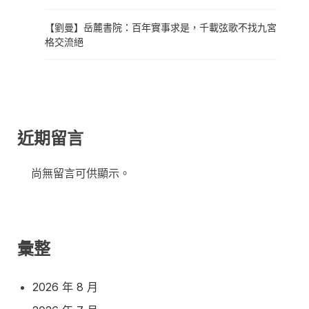
【劉曼】岳麓書院：百年實事求是，千載弦歌不找九宮
格交流絕
近期留言
尚無留言可供顯示。
彙整
2026 年 8 月