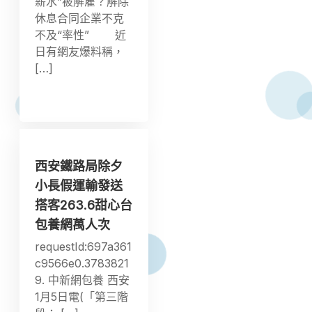
薪水”被解雇？解除
休息合同企業不克
不及“率性” 近
日有網友爆料稱，
[…]
西安鐵路局除夕
小長假運輸發送
搭客263.6甜心台
包養網萬人次
requestId:697a361
c9566e0.3783821
9. 中新網包養 西安
1月5日電(「第三階