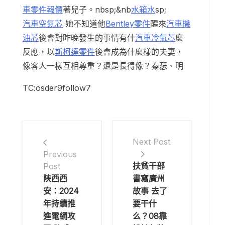
車零件報價
著兒子。nbsp;&nb
水箱水
sp;
汽車空氣芯
她不知道他
Bentley零件
醒來
汽車機
油芯
後會對昨晚發生的事情有什
汽車冷氣芯
麼
反應，以
斯柯達零件
後會成為什麼樣的夫妻，
像客人一樣互相尊重？還是長得像？秦瑟、明
TC:osder9follow7
Next Post
Previous
​扶貧干部
Post
陜西西
書寫廣州
安：2024
故事 去了
年持續推
要干什
進電網攻
么？08靠