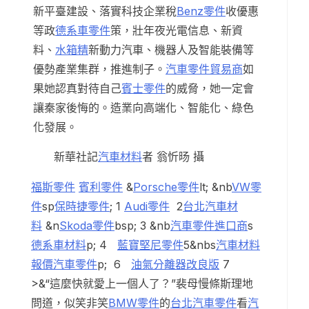
新平臺建設、落實科技企業稅
Benz零件
收優惠
等政
德系車零件
策，壯年夜光電信息、新資
料、
水箱精
新動力汽車、機器人及智能裝備等
優勢產業集群，推進制子。
汽車零件貿易商
如
果她認真對待自己
賓士零件
的威脅，她一定會
讓秦家後悔的。造業向高端化、智能化、綠色
化發展。
新華社記
汽車材料
者 翁忻旸 攝
福斯零件
賓利零件
&
Porsche零件
lt; &nb
VW零
件
sp
保時捷零件
; 1
Audi零件
2
台北汽車材
料
&n
Skoda零件
bsp; 3 &nb
汽車零件進口商
s
德系車材料
p; 4
藍寶堅尼零件
5&nbs
汽車材料
報價
汽車零件
p; 6
油氣分離器改良版
7
>&“這麼快就愛上一個人了？”裴母慢條斯理地
問道，似笑非笑
BMW零件
的
台北汽車零件
看
汽