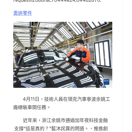
requestId:688fac70444e24.04482870.
奧迪零件
4月11日，技術人員在領克汽車寧波余姚工
廠總裝車間任務。
近年來，浙江余姚市通過加年夜科技金融
支撐“這是真的？”藍沐詫異的問道。、推進創