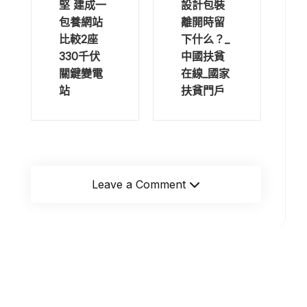
堅 建成一
設計包裝
包養網站
離開時留
比較2座
下什么？_
330千伏
中國扶貧
關鍵變電
在線_國家
站
扶貧門戶
Leave a Comment