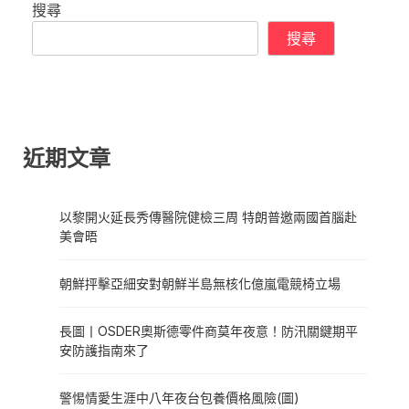
搜尋
搜尋
近期文章
以黎開火延長秀傳醫院健檢三周 特朗普邀兩國首腦赴
美會晤
朝鮮抨擊亞細安對朝鮮半島無核化億嵐電競椅立場
長圖丨OSDER奧斯德零件商莫年夜意！防汛關鍵期平
安防護指南來了
警惕情愛生涯中八年夜台包養價格風險(圖)