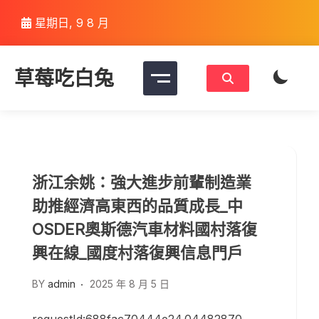
Skip
星期日, 9 8 月
to
content
草莓吃白兔
浙江余姚：強大進步前輩制造業
助推經濟高東西的品質成長_中
OSDER奧斯德汽車材料國村落復
興在線_國度村落復興信息門戶
BY
admin
2025 年 8 月 5 日