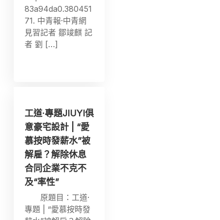
83a94da0.380451
71. 中青報·中青網
見習記者 鄒竣麒 記
者 劉 […]
工道·專題JIUYI俱
意豪宅設計 | “愛
慕按時發薪水”被
解雇？解除休息
合同企業不克不
及“率性”
原題目：工道·
專題 | “愛慕按時發