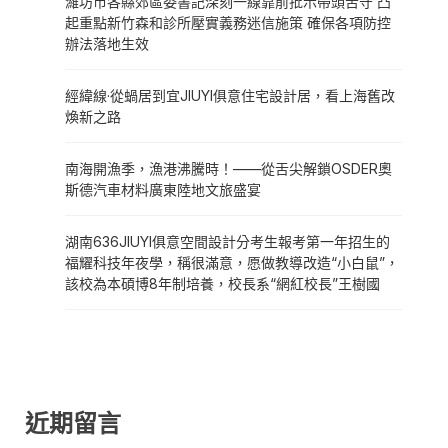
濰坊市各縣郊區委書記深刻一線靠前批示帶頭苦守 凸
起重點新竹森和診所壓實義務迷信施策 確保各項防控
辦法落地生效
經緯線·從蝸居到宜JIUYI俱意住宅設計居，看上海舊改
煥新之路
南海開漁季，漁港沸騰時！——從舌尖解鎖OSDER奧
斯德汽車材料廣東陸地文旅盛宴
湖南636JIUYI俱意空間設計分考生報考第一年招生的
福耀科技年夜學，稱很滿意，愿做教導改造“小白鼠”，
該校為本碩博8年制培養，校長系“網紅校長”王樹國
近期留言