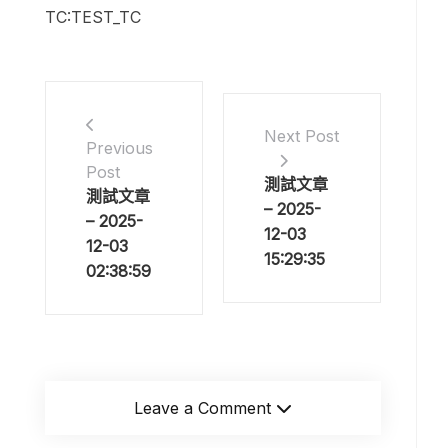
TC:TEST_TC
Next Post
Previous
Post
測試文章
測試文章
– 2025-
– 2025-
12-03
12-03
15:29:35
02:38:59
Leave a Comment