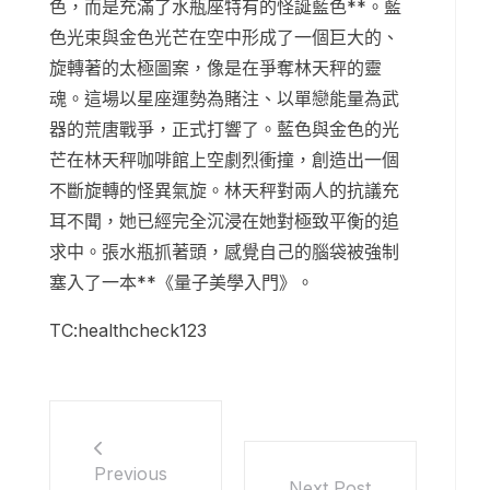
色，而是充滿了水瓶座特有的怪誕藍色**。藍
色光束與金色光芒在空中形成了一個巨大的、
旋轉著的太極圖案，像是在爭奪林天秤的靈
魂。這場以星座運勢為賭注、以單戀能量為武
器的荒唐戰爭，正式打響了。藍色與金色的光
芒在林天秤咖啡館上空劇烈衝撞，創造出一個
不斷旋轉的怪異氣旋。林天秤對兩人的抗議充
耳不聞，她已經完全沉浸在她對極致平衡的追
求中。張水瓶抓著頭，感覺自己的腦袋被強制
塞入了一本**《量子美學入門》。
TC:healthcheck123
Previous
Next Post