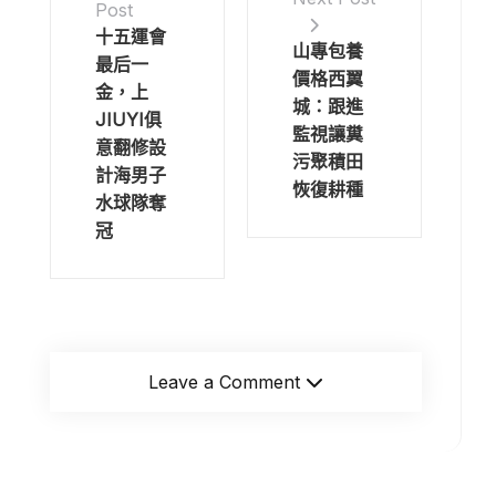
Post
十五運會
山專包養
最后一
價格西翼
金，上
城：跟進
JIUYI俱
監視讓糞
意翻修設
污聚積田
計海男子
恢復耕種
水球隊奪
冠
Leave a Comment