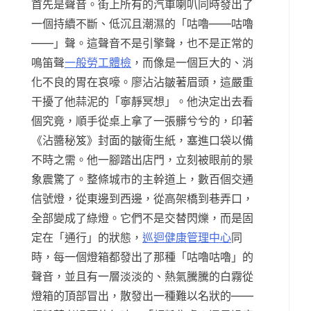
首先是聲音。街上所有的汽車喇叭同時發出了
一個持續不斷、低沉且潮濕的「咕嚕——咕嚕
——」聲。這聲音不是引擎聲，也不是正常的
鳴笛聲
一般勞工體檢
，而像是一個巨大的、消
化不良的胃在哀嚎。廖沾沾皺著眉頭，這嚴重
干擾了他蒜泥的「寧靜冥想」。他決定出去看
個究竟，順手從桌上拿了一張髒兮兮的，印著
《沾醬秘笈》封面的皺衛生紙，塞進口袋以備
不時之需。他一腳踏出店門，立刻被眼前的景
象震驚了。整條城市的主幹道上，數百個交通
信號燈，從東邊到西邊，從高架橋到巷弄口，
全部變成了綠燈。它們不是交替閃爍，而是固
定在「通行」的狀態，
巡迴健康管理中心
同
時，每一個燈箱都發出了那種「咕嚕咕嚕」的
聲音，並且有一層淡淡的、熱氣騰騰的白霧從
燈箱的頂部冒出，散發出一種難以名狀的——