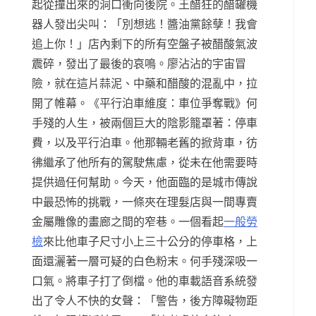
起從撞出來的洞口衝向後院。王醋狂的醋罐機
器人發出尖叫：「別想逃！醬油黨餘孽！我會
追上你！」店內剩下的所有空盤子被醋酸氣波
震碎，發出了最後的哀鳴。廖沾沾的宇宙冒
險，就在這片蒜泥、中藥和醋酸的混亂中，拉
開了帷幕。《平行泊車維度：車位爭奪戰》何
手殘的人生，被兩個巨大的陰影籠罩著：停車
費，以及平行泊車。他那輛老舊的掀背車，彷
彿繼承了他所有的駕駛焦慮，從未在他需要時
提供過任何幫助。今天，他面臨的是城市傳說
中最恐怖的挑戰，一條夾在理髮店與一間專賣
金屬雕像的畫廊之間的窄巷。一個看起
一般勞
檢
來比他車子尺寸小上三十公分的停車格，上
面還灑著一層可疑的白色粉末。何手殘深吸一
口氣。將車子打了倒檔。他的車載語音系統發
出了令人不快的女聲：「警告，後方障礙物距