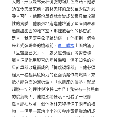
大的、形狀是林天秤側臉的粉紅色蘑菇。他必
須在今天結束前，將林天秤的運勢至少提升到
零。否則，他那份單戀就會變成某種具備攻擊
性的實體。他緊張地跑進他堆滿了星座圖表和
過期甜甜圈的地下室，那裡放著他的秘密武
器。「我需要星象學輔助儀！」他衝到一個像
是老式彈珠臺的機器前，
員工體檢
上面貼滿了
「巨蟹座已哭」、「處女座勿碰」等警告標
籤。這是他用廢棄的唱片機和一個不知名的外
星計算器改造而成的「情感調節器」。他必須
輸入一種極具感染力的正面情緒作為燃料，來
抵抗那負面的運勢波。「水瓶座的優勢，就是
超脫一切的理性與冷靜…才怪！我只有一腔熱血
的傻氣啊！」他絕望地低吼。他看了一眼腳
邊。那裡放著一個他為林天秤準備了兩年的禮
物：一個用一萬塊小小的天秤座黃銅齒輪組成