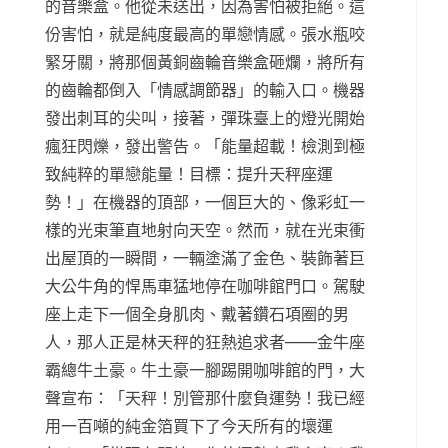
的音樂盒。他從未送出，因為害怕被拒絕。這
份害怕，就是純度最高的單戀情感。張水瓶咬
緊牙關，將那個黃銅齒輪音樂盒砸爛，將所有
的齒輪都倒入「情感調節器」的輸入口。機器
發出刺耳的尖叫，接著，彈珠臺上的燈光開始
瘋狂閃爍，發出警告。「能量超載！檢測到極
致純粹的單戀能量！目標：提升天秤座運
勢！」在機器的頂部，一個巨大的、像彩虹一
樣的光束筆直地射向天空。然而，就在光束衝
出屋頂的一瞬間，一輛塗滿了金色、裝飾著巨
大公牛角的悍馬車猛地停在咖啡館門口。駕駛
座上走下一個全身肌肉、戴著鑽石項圈的男
人，那人正是林天秤的狂熱追求者——金牛座
霸總牛土豪。牛土豪一腳踢開咖啡館的門，大
聲宣布：「天秤！別管那什麼負運勢！我已經
用一百噸的純金箔買下了今天所有的壞運