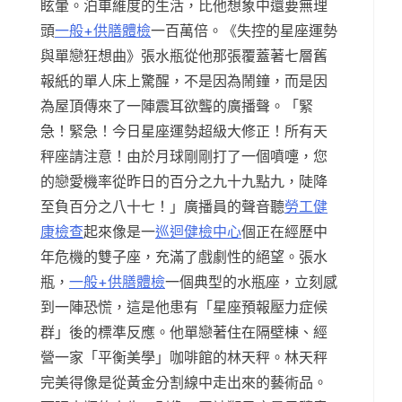
眩暈。泊車維度的生活，比他想象中還要無理
頭
一般+供膳體檢
一百萬倍。《失控的星座運勢
與單戀狂想曲》張水瓶從他那張覆蓋著七層舊
報紙的單人床上驚醒，不是因為鬧鐘，而是因
為屋頂傳來了一陣震耳欲聾的廣播聲。「緊
急！緊急！今日星座運勢超級大修正！所有天
秤座請注意！由於月球剛剛打了一個噴嚏，您
的戀愛機率從昨日的百分之九十九點九，陡降
至負百分之八十七！」廣播員的聲音聽
勞工健
康檢查
起來像是一
巡迴健檢中心
個正在經歷中
年危機的雙子座，充滿了戲劇性的絕望。張水
瓶，
一般+供膳體檢
一個典型的水瓶座，立刻感
到一陣恐慌，這是他患有「星座預報壓力症候
群」後的標準反應。他單戀著住在隔壁棟、經
營一家「平衡美學」咖啡館的林天秤。林天秤
完美得像是從黃金分割線中走出來的藝術品。