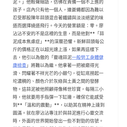
泥。」他輕聲細語，彷彿在責備一個不上進的
孩子。店內只有他一個人，連蒼蠅都因為難以
忍受那股陳年蒜頭混合著鐵鏽與淡淡絕望的味
道而選擇繞道飛行。今天的營業額是：零。廖
沾沾不安的不是店裡的生意，而是他對**「蒜
泥成本焦慮症」**的深層恐懼。新鮮蒜頭每公
斤的價格正在以超光速上漲，如果再這樣下
去，他引以為傲的「靈魂蒜泥
一般勞工身體健
康檢查
」將難以為繼。他拿著一把被磨得光
滑、閃耀著不祥光芒的小銀勺，從缸底撈起一
坨濃稠的、顏色介於灰綠與土黃之間的發酵
物。這蒜泥被他照顧得像稀世珍寶，每隔三小
時，他就要用手指彈一下缸邊，確保它能感受
到**「溫和的震動」**，以助其在精神上達到
圓滿。就在廖沾沾專注於與蒜泥進行心靈交流
時，外面的世界開始發出一些不對勁的信號。