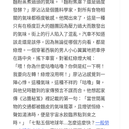
麵粉蒸煮過頭的氣味。「麵粉焦慮？還是過度
發酵？」廖沾沾是個醬料學家，對所有食物相
關的氣味都極度敏感。他聞出來了，這是一種
只有在極度巨大的麵團因為壓力過大而散發出
的氣味。街上的行人陷入了混亂。汽車不知道
該走還是該停，因為無論從哪個方向看，都是
綠燈。一個穿著西裝的男人小心翼翼地把車停
在路中央，搖下車窗，對著紅綠燈大喊：
「喂！你為什麼咕嚕咕嚕？你倒是紅一下啊！
我要向左轉！綠燈沒用啊！」廖沾沾感覺到一
陣心悸。這種氣味，這種不祥的「咕嚕」聲，
與他兒時聽到的家傳預言不謀而合。他想起家
傳《沾醬秘笈》裡記載的第一句：「當世間萬
物的交通都被麵皮的氣味籠罩，且燈號恒綠、
聲如湯沸時，便是宇宙水餃臨界點到來之
時。」「七點五個地球年…怎麼這麼快？
一般勞