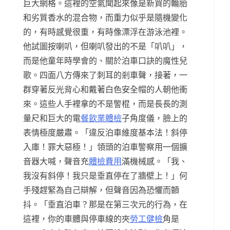
巨大網格。這裡的空氣聞起來像是新買的輪胎
和劣質香水的混合物，而重力似乎是隨機變化
的，有時感覺很重，有時像漂浮在游泳池裡。
他試圖按喇叭，但喇叭發出的不是「叭叭」，
而是他童年時學會的、關於泊車口訣的魔性兒
歌。四面八方傳來了刺耳的剎車聲，接著，一
群穿著反光背心和戴著白色安全帽的人朝他衝
來。這些人手裡拿的不是警棍，而是長長的測
量尺和巨大的電
餐飲業體檢
子角度儀，臉上的
表情極度嚴肅。「違反泊車維度基本法！斜停
入庫！罪大惡極！」領頭的泊車警察用一個擴
音器大喊，聲音充
體檢費用
滿機械感。「我、
我沒有斜停！我只是垂直停在了牆壁上！」何
手殘趕緊為自己辯解，但聲音因為恐懼而顫
抖。「垂直泊車？那是在第三次元的行為，在
這裡，你的車體與停車線的夾
勞工健檢
角是