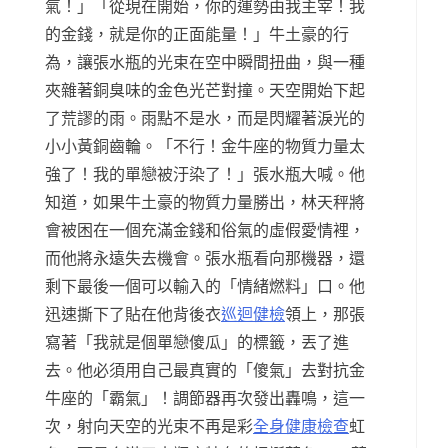
氣！」「從現在開始，你的運勢由我主宰！我
的金錢，就是你的正面能量！」牛土豪的行
為，讓張水瓶的光束在空中瞬間扭曲，與一種
夾雜著銅臭味的金色光芒對撞。天空開始下起
了荒謬的雨。雨點不是水，而是閃耀著淚光的
小小黃銅齒輪。「不行！金牛座的物質力量太
強了！我的單戀被汙染了！」張水瓶大喊。他
知道，如果牛土豪的物質力量勝出，林天秤將
會被困在一個充滿金錢和俗氣的虛假愛情裡，
而他將永遠失去機會。張水瓶看向那機器，還
剩下最後一個可以輸入的「情緒燃料」口。他
迅速撕下了貼在他背後衣
巡迴健檢
領上，那張
寫著「我就是個單戀傻瓜」的標籤，丟了進
去。他必須用自己最真實的「傻氣」去對抗金
牛座的「霸氣」！調節器再次發出轟鳴，這一
次，射向天空的光束不再是彩
全身健康檢查
虹