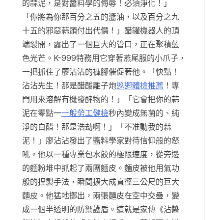
的蒜泥，是對醬料學的侮辱！必須淨化！」
「你將為你那百分之五的醬油，以及百分之九
十五的邪惡蒜頭付出代價！」醋罐機器人的頂
端裂開，露出了一個巨大的管口，正在聚積藍
色光芒。K-999特務用它穿著燕尾服的小爪子，
一把抓住了廖沾沾的褲腳催促著他。「快點！
沾沾先生！那是醋酸離子炮
巡迴體檢推薦
！專
門用來溶解有機發酵物的！」「它會把你的蒜
泥在零點一
一般勞工健檢
秒內變成無菌的、純
淨的白醋！那是浩劫啊！」「不准動我的蒜
泥！」廖沾沾發出了醬料學家對待信仰般的怒
吼。他以一種專業包水餃的極限速度，從旁邊
的麵粉堆中抓起了兩團麵皮。麵皮被他用氣功
般的捏製手法，瞬間擴大成直徑三公尺的巨大
麵皮。他猛地擲出，兩張麵皮在空中交疊，變
成一個半透明的防禦護盾。這就是家傳《沾醬