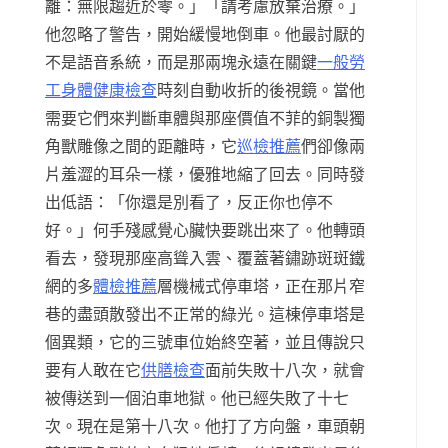
離：無限趨近於零。」「請考慮放棄治療。」
他忽略了警告，開始緩慢地倒車。他最討厭的
不是語音系統，而是那兩塊永遠在關鍵
一般勞
工身體健康檢查
時刻自動收折的後視鏡。當他
需要它們來判斷車體與那座價值不菲的銅製獨
角獸雕像之間的距離時，它
巡檢推薦
們卻像兩
片羞澀的耳朵一樣，優雅地縮了回去。同時發
出低語：「你還是別看了，反正你也停不
好。」何手殘感覺心臟快要跳出來了。他轉頭
看去，發現那座高聳入雲、覆蓋著鏽跡斑斑鐵
網的多
體檢推薦
層機械式停車塔，正在那片窄
巷的盡頭散發出不正常的綠光。這棟停車塔是
個異類，它的三號車位始終空著，並且傳說只
要有人敢在它
供膳檢查
面前失敗十八次，就會
被傳送到一個泊車地獄。他已經失敗了十七
次。現在是第十八次。他打了方向盤，車頭朝