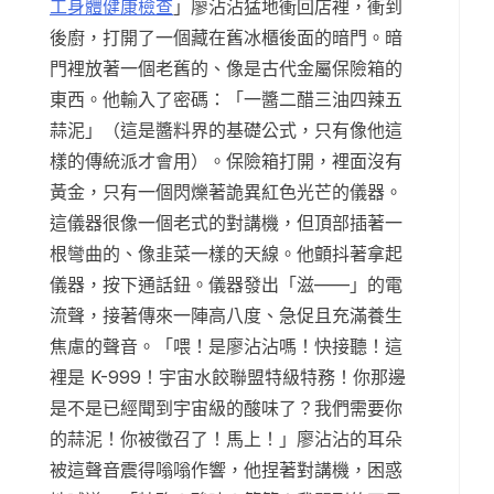
工身體健康檢查
」廖沾沾猛地衝回店裡，衝到
後廚，打開了一個藏在舊冰櫃後面的暗門。暗
門裡放著一個老舊的、像是古代金屬保險箱的
東西。他輸入了密碼：「一醬二醋三油四辣五
蒜泥」（這是醬料界的基礎公式，只有像他這
樣的傳統派才會用）。保險箱打開，裡面沒有
黃金，只有一個閃爍著詭異紅色光芒的儀器。
這儀器很像一個老式的對講機，但頂部插著一
根彎曲的、像韭菜一樣的天線。他顫抖著拿起
儀器，按下通話鈕。儀器發出「滋——」的電
流聲，接著傳來一陣高八度、急促且充滿養生
焦慮的聲音。「喂！是廖沾沾嗎！快接聽！這
裡是 K-999！宇宙水餃聯盟特級特務！你那邊
是不是已經聞到宇宙級的酸味了？我們需要你
的蒜泥！你被徵召了！馬上！」廖沾沾的耳朵
被這聲音震得嗡嗡作響，他捏著對講機，困惑