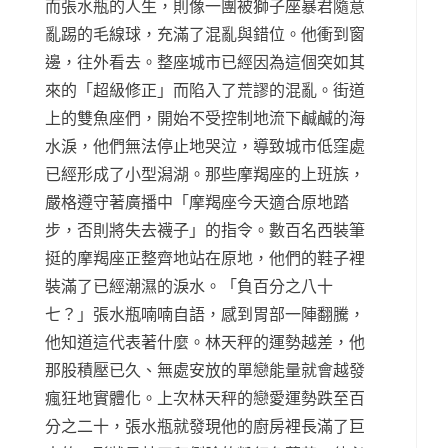
而張水瓶的人生，則像一團被獅子座暴君隨意
亂踢的毛線球，充滿了混亂與錯位。他衝到窗
邊，往外看去。整座城市已經因為這個突如其
來的「超級修正」而陷入了荒謬的混亂。街道
上的雙魚座們，開始不受控制地流下鹹鹹的海
水淚，他們無法停止地哭泣，導致城市低窪處
已經形成了小型潟湖。那些摩羯座的上班族，
嚴格遵守著廣播中「摩羯座今天適合原地踏
步，否則將失去襪子」的指令。數百名西裝筆
挺的摩羯座正整齊地站在原地，他們的鞋子裡
裝滿了已經潮濕的淚水。「負百分之八十
七？」張水瓶喃喃自語，感到胃部一陣翻騰，
他知道這代表著什麼。林天秤的運勢越差，他
那股積壓已久、無處安放的單戀能量就會越發
瘋狂地實體化。上次林天秤的戀愛運勢跌至百
分之二十，張水瓶就發現他的廚房裡長滿了巨