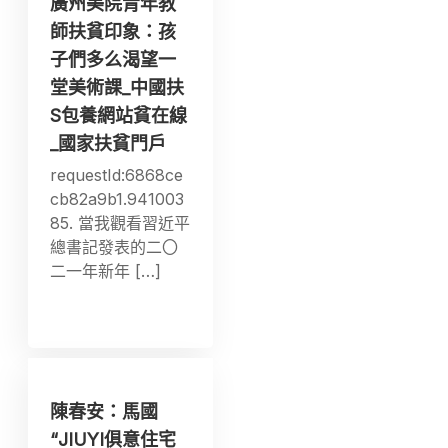
廣州美院青年教
師扶貧印象：孩
子們多么渴望一
堂美術課_中國扶
S包養網站貧在線
_國家扶貧門戶
requestId:6868ce
cb82a9b1.941003
85. 當我觀看習近平
總書記發表的二〇
二一年新年 […]
陳春安：馬國
“JIUYI俱意住宅