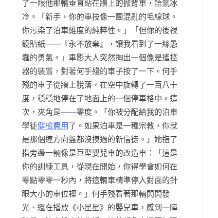
了一眼他那輛垂直貼在牆上的掀背車，語氣冰
冷。「新手，你的車技像一團混亂的毛線球。
你污染了泊車維度的純粹性。」「但你的後視
鏡貼紙——『永不放棄』，讓我看到了一絲愚
蠢的勇氣。」車影大人突然掏出一個像是遙控
器的裝置，對著何手殘的車子按了一下。何手
殘的車子從牆上脫落，在空中旋轉了一百八十
度，穩穩地停在了地面上的一個停車格中。這
次，夾角是——零度。「你被分配給我的泊車
學徒
健檢費用
了。如果泊車是一種宗教，你就
是那個連方向盤都沒摸過的新信徒。」她指了
指旁邊一輛像是巨型嬰兒車的改造車：「這是
你的訓練工具，從現在開始，你得學會如何在
零點零零一秒內，將這輛車精準停入對面的針
眼大小的車位裡。」何手殘看著那輛閃閃發
光、還在播放《小星星》的嬰兒車，感到一陣