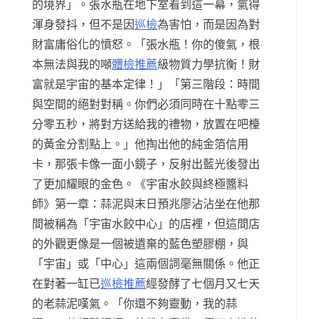
的境界」。張水瓶在地下室看到這一幕，氣得
渾身發抖，但不是因
巡檢
為害怕，而是因為對
財富庸俗化的憤怒。「張水瓶！你的傻氣，根
本無法與我的噸
體檢推薦
級物質力學抗衡！財
富就是宇宙的基本定律！」「第三階段：時間
與空間的絕對對稱。你們必須同時在十點零三
分零五秒，將對方送給我的禮物，放置在吧檯
的黃金分割點上。」他掏出他的純金箔信用
卡，那張卡像一面小鏡子，反射出藍光後發出
了更加耀眼的金色。《宇宙水餃與終極醬料
師》第一章：蒜泥與末日預兆廖沾沾坐在他那
間被稱為「宇宙水餃中心」的店裡，但這間店
的外觀更像是一個被遺棄的藍色塑膠棚，與
「宇宙」或「中心」這兩個詞毫無關係。他正
在對著一缸已
巡檢推薦
經發酵了七個月又七天
的老蒜泥嘆氣。「你還不夠靈動，我的蒜