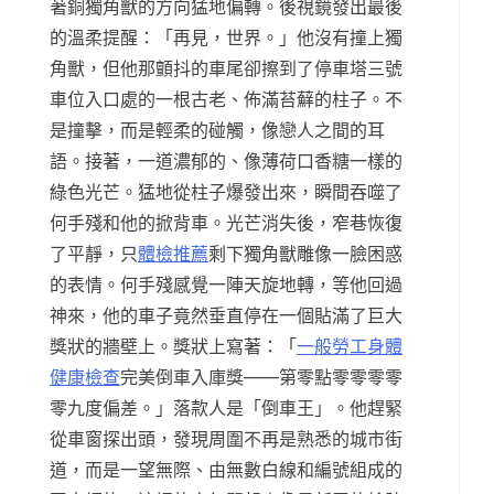
著銅獨角獸的方向猛地偏轉。後視鏡發出最後
的溫柔提醒：「再見，世界。」他沒有撞上獨
角獸，但他那顫抖的車尾卻擦到了停車塔三號
車位入口處的一根古老、佈滿苔蘚的柱子。不
是撞擊，而是輕柔的碰觸，像戀人之間的耳
語。接著，一道濃郁的、像薄荷口香糖一樣的
綠色光芒。猛地從柱子爆發出來，瞬間吞噬了
何手殘和他的掀背車。光芒消失後，窄巷恢復
了平靜，只
體檢推薦
剩下獨角獸雕像一臉困惑
的表情。何手殘感覺一陣天旋地轉，等他回過
神來，他的車子竟然垂直停在一個貼滿了巨大
獎狀的牆壁上。獎狀上寫著：「
一般勞工身體
健康檢查
完美倒車入庫獎——第零點零零零零
零九度偏差。」落款人是「倒車王」。他趕緊
從車窗探出頭，發現周圍不再是熟悉的城市街
道，而是一望無際、由無數白線和編號組成的