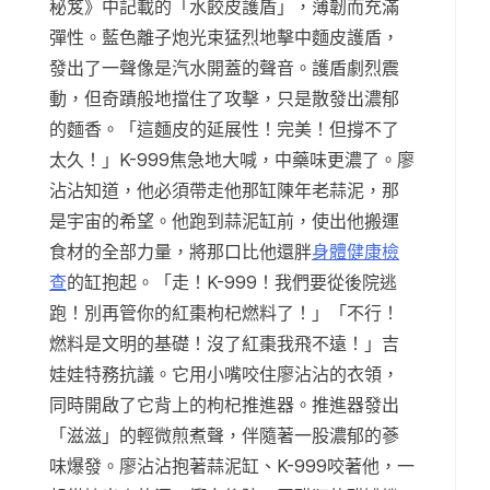
秘笈》中記載的「水餃皮護盾」，薄韌而充滿
彈性。藍色離子炮光束猛烈地擊中麵皮護盾，
發出了一聲像是汽水開蓋的聲音。護盾劇烈震
動，但奇蹟般地擋住了攻擊，只是散發出濃郁
的麵香。「這麵皮的延展性！完美！但撐不了
太久！」K-999焦急地大喊，中藥味更濃了。廖
沾沾知道，他必須帶走他那缸陳年老蒜泥，那
是宇宙的希望。他跑到蒜泥缸前，使出他搬運
食材的全部力量，將那口比他還胖
身體健康檢
查
的缸抱起。「走！K-999！我們要從後院逃
跑！別再管你的紅棗枸杞燃料了！」「不行！
燃料是文明的基礎！沒了紅棗我飛不遠！」吉
娃娃特務抗議。它用小嘴咬住廖沾沾的衣領，
同時開啟了它背上的枸杞推進器。推進器發出
「滋滋」的輕微煎煮聲，伴隨著一股濃郁的蔘
味爆發。廖沾沾抱著蒜泥缸、K-999咬著他，一