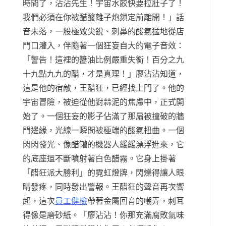
時間了，沾沾先生！宇宙水餃快要拉肚子了！
我們必須在你被醋酸離子炮鎖定前離開！」話
音未落，一股極致尖銳、刺鼻的酸氣猛地從店
門口灌入，伴隨著一個狂妄自大的電子音效：
「警告！這裡的醬油比例嚴重失衡！百分之九
十九點九九的醋，才是真理！」廖沾沾知道，
這是他的宿敵，王醋狂，已經找上門了。他的
宇宙冒險，被迫從他對蒜泥的焦慮中，正式開
始了。一個狂妄的影子佔滿了那扇被撞破的牆
門邊緣，光線一瞬間被極端的酸氣扭曲。一個
閃閃發光、像醋罐的機器人緩緩漂浮進來，它
的底座還不斷噴射著白色醋霧。它身上掛著
「醋狂派大勝利」的霓虹燈牌，閃爍得讓人眼
睛發疼，同時發出警報。王醋狂的聲音再次響
起，這次
員工健檢
帶著金屬回音的嘲弄，刺耳
得像是磨砂紙。「廖沾沾！你那充滿腐敗氣味