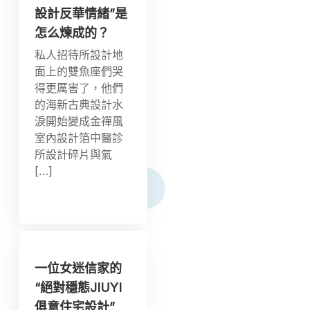
設計反華情緒”是
怎么煉成的？
私人招待所設計地
面上的雙魚座們哭
得更厲害了，他們
的海新古典設計水
淚開始變成金禪風
室內設計箔中醫診
所設計碎片與氣
[…]
一位女迷信家的
“絕對穩態JIUYI
俱意住宅設計”