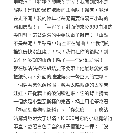
地喊道：「特務？酸味？等等！我聞到的不是
酸味！是麵粉過度膨脹的焦慮味！還有，我現
在走不開！我的陳年老蒜泥需要每隔三小時的
溫和震動！」「蒜泥？」對面傳來K-999崩潰的
尖叫聲，帶著濃濃的中藥味電子雜音：「重點
不是蒜泥！重點是**時空正在彎曲！**我們的
推進器快沒紅棗了！快！我們在你的後院！別
帶任何多餘的東西！除了——你那缸蒜泥！」
就在廖沾沾還在糾結要不要帶上他最珍愛的那
把銀勺時，外面的牆壁傳來一聲巨大的撞擊。
一個穿著黑色燕尾服、戴著太陽眼鏡的太空吉
娃娃，正從牆上的破洞鑽進來。它的背上揹著
一個像是小型瓦斯桶的東西，桶上用毛筆寫著
「極品紅棗枸杞燃料」。「你怎麼——」廖沾
沾驚訝地瞪大了眼睛。K-999用它的小短腿站得
筆直，戴著白色手套的爪子優雅地一揮：「沒