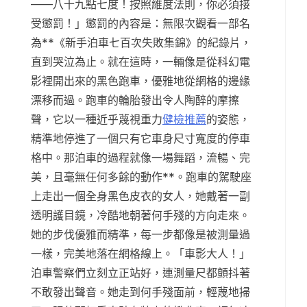
——八十九點七度！按照維度法則，你必須接
受懲罰！」懲罰的內容是：無限次觀看一部名
為**《新手泊車七百次失敗集錦》的紀錄片，
直到哭泣為止。就在這時，一輛像是從科幻電
影裡開出來的黑色跑車，優雅地從網格的邊緣
漂移而過。跑車的輪胎發出令人陶醉的摩擦
聲，它以一種近乎蔑視重力
健檢推薦
的姿態，
精準地停進了一個只有它車身尺寸寬度的停車
格中。那泊車的過程就像一場舞蹈，流暢、完
美，且毫無任何多餘的動作**。跑車的駕駛座
上走出一個全身黑色皮衣的女人，她戴著一副
透明護目鏡，冷酷地朝著何手殘的方向走來。
她的步伐優雅而精準，每一步都像是被測量過
一樣，完美地落在網格線上。「車影大人！」
泊車警察們立刻立正站好，連測量尺都顫抖著
不敢發出聲音。她走到何手殘面前，輕蔑地掃