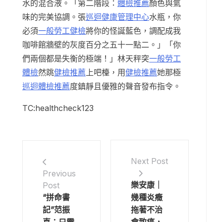
水的混合液。「第二階段：
體檢推薦
顏色與氣
味的完美協調。張
巡迴健康管理中心
水瓶，你
必須
一般勞工健檢
將你的怪誕藍色，調配成我
咖啡館牆壁的灰度百分之五十一點二。」「你
們兩個都是失衡的極端！」林天秤突
一般勞工
體檢
然跳
健檢推薦
上吧檯，用
健檢推薦
她那極
巡迴體檢推薦
度鎮靜且優雅的聲音發布指令。
TC:healthcheck123
Next Post
Previous
樂安康｜
Post
“拼命書
幾種炎癥
記”范振
拖著不治
喜：只需