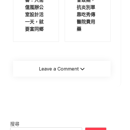
會致癌，
億嵐辦公
抗炎別單
室設計活
靠吃秀傳
一天，就
醫院費用
要富同鄉
藥
Leave a Comment
搜尋