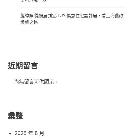
經緯線·從蝸居到宜JIUYI俱意住宅設計居，看上海舊改
煥新之路
近期留言
尚無留言可供顯示。
彙整
2026 年 8 月