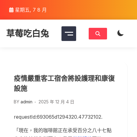
Skip
星期五, 7 8 月
to
content
草莓吃白兔
疫情嚴重客工宿舍將設護理和康復
設施
BY
admin
2025 年 12 月 4 日
requestId:693065d1294320.47732102.
「現在，我的咖啡館正在承受百分之八十七點