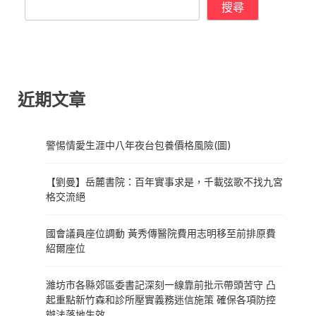
搜尋
近期文章
警惕情愛生涯中八年夜台包養價格風險(圖)
【劉曼】岳麓書院：百年實事求是，千載弦歌不找九宮
格交流絕
國會議員座位調動 黃秀傳醫院費用志明移至前排原費
紹爾座位
濰坊市各縣郊區委書記深刻一線靠前批示帶頭苦守 凸
起重點新竹森和診所壓實義務迷信施策 確保各項防控
辦法落地生效