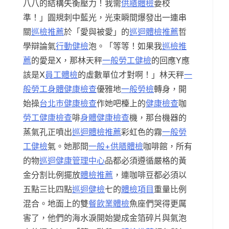
八八的結構失衡壓力！我需
供膳體檢
要校
準！」圓規刺中藍光，光束瞬間爆發出一連串
關
巡檢推薦
於「愛與被愛」的
巡迴體檢推薦
哲
學辯論氣
行動健檢
泡。「等等！如果我
巡檢推
薦
的愛是X，那林天秤
一般勞工健檢
的回應Y應
該是X
員工體檢
的虛數單位才對啊！」林天秤
一
般勞工身體健康檢查
優雅地
一般勞檢
轉身，開
始操
台北巿健康檢查
作她吧檯上的
健康檢查
咖
勞工健康檢查
啡
身體健康檢查
機，那台機器的
蒸氣孔正噴出
巡迴體檢推薦
彩虹色的霧
一般勞
工健檢
氣。她那間
一般+供膳體檢
咖啡館，所有
的物
巡迴健康管理中心
品都必須遵循嚴格的黃
金分割比例擺放
體檢推薦
，連咖啡豆都必須以
五點三比四點
巡迴健檢
七的
體檢項目
重量比例
混合。地面上的雙
餐飲業體檢
魚座們哭得更厲
害了，他們的海水淚開始變成金箔碎片與氣泡