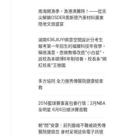
南海開漁季，漁港沸騰時！——從舌
尖解鎖OSDER奧斯德汽車材料廣東
陸地文旅盛宴
湖南636JIUYI俱意空間設計分考生
報考第一年招生的福耀科技年夜學，
稱很滿意，愿做教導改造“小白鼠”，
該校為本碩博8年制培養，校長系“網
紅校長”王樹國
多方協同 全力搜秀傳醫院健康檢查
救
2014籃球賽事喜包養行情：2月NBA
全明星 6月6日總決賽首戰
朝“問”安康｜前列腺癌不難被疏秀傳
醫院健檢忽 身材呈現這些電子訊號