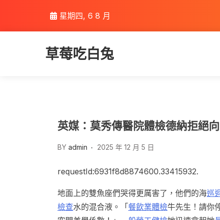
Skip
星期四, 6 8 月
to
content
草莓吃白兔
英媒：莫秀傳醫院體檢德納拒絕向
BY
admin
2025 年 12 月 5 日
requestId:6931f8d8874600.33415932.
地面上的雙魚座們哭得更厲害了，他們的海
巡
檢查
水的混合液。「
餐飲業體檢
牛先生！請你