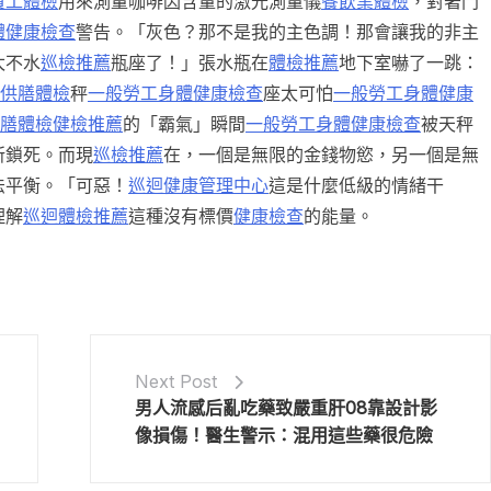
員工體檢
用來測量咖啡因含量的激光測量儀
餐飲業體檢
，對著門
體健康檢查
警告。「灰色？那不是我的主色調！那會讓我的非主
太不水
巡檢推薦
瓶座了！」張水瓶在
體檢推薦
地下室嚇了一跳：
+供膳體檢
秤
一般勞工身體健康檢查
座太可怕
一般勞工身體健康
供膳體檢
健檢推薦
的「霸氣」瞬間
一般勞工身體健康檢查
被天秤
所鎖死。而現
巡檢推薦
在，一個是無限的金錢物慾，另一個是無
法平衡。「可惡！
巡迴健康管理中心
這是什麼低級的情緒干
理解
巡迴體檢推薦
這種沒有標價
健康檢查
的能量。
Next Post
男人流感后亂吃藥致嚴重肝08靠設計影
像損傷！醫生警示：混用這些藥很危險