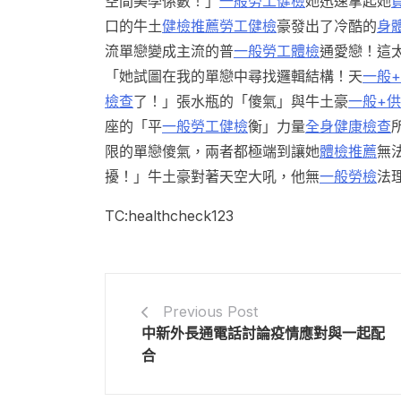
空間美學係數！」
一般勞工健檢
她迅速拿起她
口的牛土
健檢推薦
勞工健檢
豪發出了冷酷的
身
流單戀變成主流的普
一般勞工體檢
通愛戀！這
「她試圖在我的單戀中尋找邏輯結構！天
一般
檢查
了！」張水瓶的「傻氣」與牛土豪
一般+
座的「平
一般勞工健檢
衡」力量
全身健康檢查
限的單戀傻氣，兩者都極端到讓她
體檢推薦
無
擾！」牛土豪對著天空大吼，他無
一般勞檢
法
TC:healthcheck123
Previous Post
中新外長通電話討論疫情應對與一起配
合