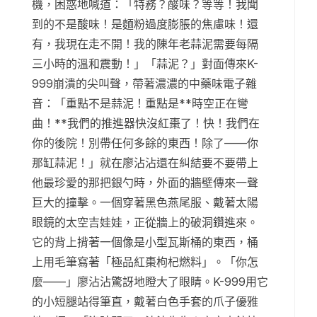
機，困惑地喊道：「特務？酸味？等等！我聞
到的不是酸味！是麵粉過度膨脹的焦慮味！還
有，我現在走不開！我的陳年老蒜泥需要每隔
三小時的溫和震動！」「蒜泥？」對面傳來K-
999崩潰的尖叫聲，帶著濃濃的中藥味電子雜
音：「重點不是蒜泥！重點是**時空正在彎
曲！**我們的推進器快沒紅棗了！快！我們在
你的後院！別帶任何多餘的東西！除了——你
那缸蒜泥！」就在廖沾沾還在糾結要不要帶上
他最珍愛的那把銀勺時，外面的牆壁傳來一聲
巨大的撞擊。一個穿著黑色燕尾服、戴著太陽
眼鏡的太空吉娃娃，正從牆上的破洞鑽進來。
它的背上揹著一個像是小型瓦斯桶的東西，桶
上用毛筆寫著「極品紅棗枸杞燃料」。「你怎
麼——」廖沾沾驚訝地瞪大了眼睛。K-999用它
的小短腿站得筆直，戴著白色手套的爪子優雅