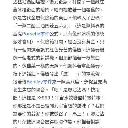
沾猛地衝回店裡，衝到後廚，打開了一個藏在
舊冰櫃後面的暗門。暗門裡放著一個老舊的、
像是古代金屬保險箱的東西。他輸入了密碼：
「一醬二醋三油四辣五蒜泥」（這是醬料界的
基礎
Porsche零件
公式，只有像他這樣的傳統
派才會用）。保險箱打開，裡面沒有黃金，只
有一個閃爍著詭異紅色光芒的儀器。這儀器很
像一個老式的對講機，但頂部插著一根彎曲
的、像韭菜一樣的天線。他顫抖著拿起儀器，
按下通話鈕。儀器發出「滋——」的電流聲，
接著傳
Bentley零件
來一陣高八度、急促且充滿
養生焦慮的聲音。「喂！是廖沾沾嗎！快接
聽！這裡是 K-999！宇宙水餃聯盟特級特務！
你那邊是不是已經聞到宇宙級的酸味了？我們
需要你的蒜泥！你被徵召了！馬上！」廖沾沾
的耳朵被這聲音震得嗡嗡作響，他捏著對講