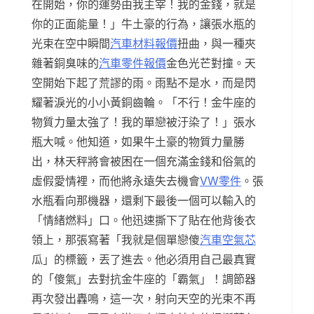
在開始，你的運勢由我主宰！我的金錢，就是
你的正面能量！」牛土豪的行為，讓張水瓶的
光束在空中瞬間
汽車材料報價
扭曲，與一種夾
雜著銅臭味的
汽車零件報價
金色光芒對撞。天
空開始下起了荒謬的雨。雨點不是水，而是閃
耀著淚光的小小黃銅齒輪。「不行！金牛座的
物質力量太強了！我的單戀被汙染了！」張水
瓶大喊。他知道，如果牛土豪的物質力量勝
出，林天秤將會被困在一個充滿金錢和俗氣的
虛假愛情裡，而他將永遠失去機會
VW零件
。張
水瓶看向那機器，還剩下最後一個可以輸入的
「情緒燃料」口。他迅速撕下了貼在他背後衣
領上，那張寫著「我就是個單戀傻
汽車空氣芯
瓜」的標籤，丟了進去。他必須用自己最真實
的「傻氣」去對抗金牛座的「霸氣」！調節器
再次發出轟鳴，這一次，射向天空的光束不再