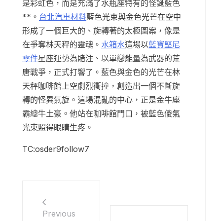
是彩虹色，而是充滿了水瓶座特有的怪誕藍色
**。
台北汽車材料
藍色光束與金色光芒在空中
形成了一個巨大的、旋轉著的太極圖案，像是
在爭奪林天秤的靈魂。
水箱水
這場以
藍寶堅尼
零件
星座運勢為賭注、以單戀能量為武器的荒
唐戰爭，正式打響了。藍色與金色的光芒在林
天秤咖啡館上空劇烈衝撞，創造出一個不斷旋
轉的怪異氣旋。這場混亂的中心，正是金牛座
霸總牛土豪。他站在咖啡館門口，被藍色傻氣
光束照得眼睛生疼。
TC:osder9follow7
Previous