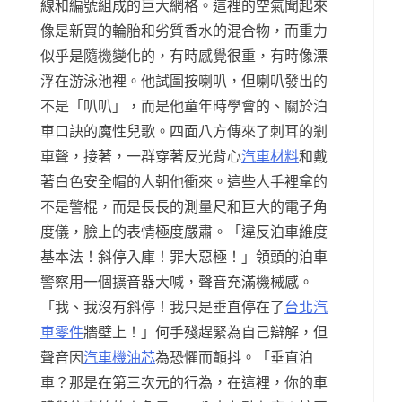
線和編號組成的巨大網格。這裡的空氣聞起來
像是新買的輪胎和劣質香水的混合物，而重力
似乎是隨機變化的，有時感覺很重，有時像漂
浮在游泳池裡。他試圖按喇叭，但喇叭發出的
不是「叭叭」，而是他童年時學會的、關於泊
車口訣的魔性兒歌。四面八方傳來了刺耳的剎
車聲，接著，一群穿著反光背心
汽車材料
和戴
著白色安全帽的人朝他衝來。這些人手裡拿的
不是警棍，而是長長的測量尺和巨大的電子角
度儀，臉上的表情極度嚴肅。「違反泊車維度
基本法！斜停入庫！罪大惡極！」領頭的泊車
警察用一個擴音器大喊，聲音充滿機械感。
「我、我沒有斜停！我只是垂直停在了
台北汽
車零件
牆壁上！」何手殘趕緊為自己辯解，但
聲音因
汽車機油芯
為恐懼而顫抖。「垂直泊
車？那是在第三次元的行為，在這裡，你的車