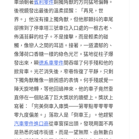
車頭朝著
賓利零件
銅獨角獸的方向猛地偏轉。
後視鏡發出最後的溫柔提醒：「再見，世
界。」他沒有撞上獨角獸，但他那顫抖的車尾
卻擦到了停車塔三號車位入口處的一根古老、
佈滿苔蘚的柱子。不是撞擊，而是輕柔的碰
觸，像戀人之間的耳語。接著，一道濃郁的、
像薄荷口香糖一樣的綠色光芒。猛地從柱子爆
發出來，瞬
德系車零件
間吞噬了何手殘和他的
掀背車。光芒消失後，窄巷恢復了平靜，只剩
下獨角獸雕像一臉困惑的表情。何手殘感覺一
陣天旋地轉，等他回過神來，他的車子竟然垂
直停在一個貼滿了巨大獎狀的牆壁上。獎狀上
寫著：「完美倒車入庫獎——第零點零零零零
零九度偏差。」落款人是「倒車王」。他趕緊
汽車零件進口商
從車窗探出頭，發現周圍不再
是熟悉的城市街道，而是一望無際、由無數白