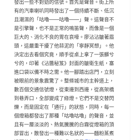
發出一些不對勁的信號。首先是聲音。街上所
有的汽車喇叭同時發出了一個持續不斷、低沉
且潮濕的「咕嚕——咕嚕——」聲。這聲音不
是引擎聲，也不是正常的鳴笛聲，而像是一個
巨大的、消化不良的胃在哀嚎。廖沾沾皺著眉
頭，這嚴重干擾了他蒜泥的「寧靜冥想」。他
決定出去看個究竟，順手從桌上拿了一張髒兮
兮的，印著《沾醬秘笈》封面的皺衛生紙，塞
進口袋以備不時之需。他一腳踏出店門，立刻
被眼前的景象震驚了。整條城市的主幹道上，
數百個交通信號燈，從東邊到西邊，從高架橋
到巷弄口，全部變成了綠燈。它們不是交替閃
爍，而是固定在「通行」的狀態，同時，每一
個燈箱都發出了那種「咕嚕咕嚕」的聲音，並
且有一層淡淡的、熱氣騰騰的白霧從燈箱的頂
部冒出，散發出一種難以名狀的——麵粉蒸煮