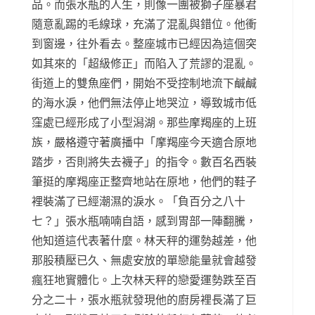
品。而張水瓶的人生，則像一團被獅子座暴君
隨意亂踢的毛線球，充滿了混亂與錯位。他衝
到窗邊，往外看去。整座城市已經因為這個突
如其來的「超級修正」而陷入了荒謬的混亂。
街道上的雙魚座們，開始不受控制地流下鹹鹹
的海水淚，他們無法停止地哭泣，導致城市低
窪處已經形成了小型潟湖。那些摩羯座的上班
族，嚴格遵守著廣播中「摩羯座今天適合原地
踏步，否則將失去襪子」的指令。數百名西裝
筆挺的摩羯座正整齊地站在原地，他們的鞋子
裡裝滿了已經潮濕的淚水。「負百分之八十
七？」張水瓶喃喃自語，感到胃部一陣翻騰，
他知道這代表著什麼。林天秤的運勢越差，他
那股積壓已久、無處安放的單戀能量就會越發
瘋狂地實體化。上次林天秤的戀愛運勢跌至百
分之二十，張水瓶就發現他的廚房裡長滿了巨