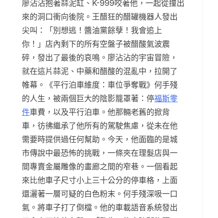
廖沾沾抱著蒜泥缸、K-999咬著他，一起從撞出
來的洞口衝向後院。王醋狂的醋罐機器人發出
尖叫：「別想逃！醬油黨餘孽！我會追上
你！」店內剩下的所有空盤子被醋酸氣波震
碎，發出了最後的哀鳴。廖沾沾的宇宙冒險，
就在這片蒜泥、中藥和醋酸的混亂中，拉開了
帷幕。《平行泊車維度：車位爭奪戰》何手殘
的人生，被兩個巨大的陰影籠罩著：停
福斯零
件
車費，以及平行泊車。他那輛老舊的掀背
車，彷彿繼承了他所有的駕駛焦慮，從未在他
需要時提供過任何幫助。今天，他面臨的是城
市傳說中最恐怖的挑戰，一條夾在理髮店與一
間專賣金屬雕像的畫廊之間的窄巷。一個看起
來比他車子尺寸小上三十公分的停車格，上面
還灑著一層可疑的白色粉末。何手殘深吸一口
氣。將車子打了倒檔。他的車載語音系統發出