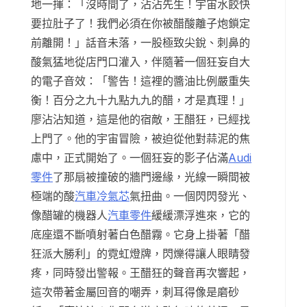
地一揮：「沒時間了，沾沾先生！宇宙水餃快
要拉肚子了！我們必須在你被醋酸離子炮鎖定
前離開！」話音未落，一股極致尖銳、刺鼻的
酸氣猛地從店門口灌入，伴隨著一個狂妄自大
的電子音效：「警告！這裡的醬油比例嚴重失
衡！百分之九十九點九九的醋，才是真理！」
廖沾沾知道，這是他的宿敵，王醋狂，已經找
上門了。他的宇宙冒險，被迫從他對蒜泥的焦
慮中，正式開始了。一個狂妄的影子佔滿
Audi
零件
了那扇被撞破的牆門邊緣，光線一瞬間被
極端的酸
汽車冷氣芯
氣扭曲。一個閃閃發光、
像醋罐的機器人
汽車零件
緩緩漂浮進來，它的
底座還不斷噴射著白色醋霧。它身上掛著「醋
狂派大勝利」的霓虹燈牌，閃爍得讓人眼睛發
疼，同時發出警報。王醋狂的聲音再次響起，
這次帶著金屬回音的嘲弄，刺耳得像是磨砂