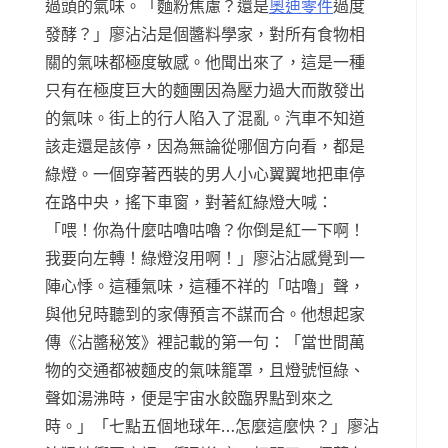
過頭的氣味。「麵粉焦慮？還是
奧迪零件
過度
發酵？」廖沾沾是個醬料學家，對所有食物相
關的氣味都極度敏感。他聞出來了，這是一種
只有在極度巨大的麵團因為壓力過大而散發出
的氣味。街上的行人陷入了混亂。汽車不知道
該走還是該停，因為無論從哪個方向看，都是
綠燈。一個穿著西裝的男人小心翼翼地把車停
在路中央，搖下車窗，對著紅綠燈大喊：
「喂！你為什麼咕嚕咕嚕？你倒是紅一下啊！
我要向左轉！綠燈沒用啊！」廖沾沾感覺到一
陣心悸。這種氣味，這種不祥的「咕嚕」聲，
與他兒時聽到的家傳預言不謀而合。他想起家
傳《沾醬秘笈》裡記載的第一句：「當世間萬
物的交通都被麵皮的氣味籠罩，且燈號恒綠、
聲如湯沸時，便是宇宙水餃臨界點到來之
時。」「七點五個地球年…怎麼這麼快？」廖沾