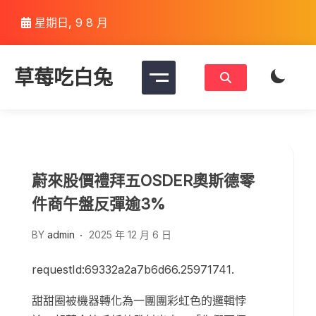
Skip
星期日, 9 8 月
to
content
草莓吃白兔
蔚來股價禮拜五OSDER奧斯德零
件商午盤反彈逾3%
BY
admin
2025 年 12 月 6 日
requestId:69332a2a7b6d66.25971741.
甜甜圈被機器轉化為一團團彩虹色的邏輯悖