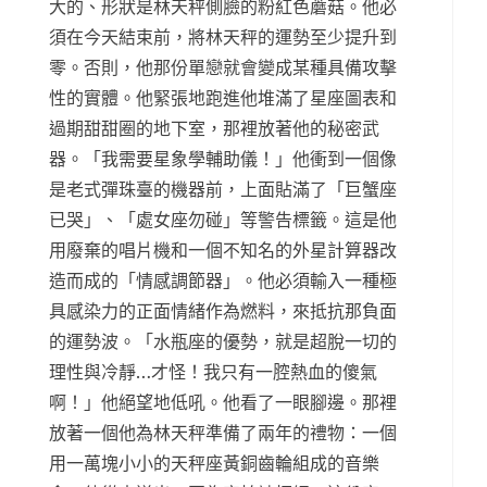
大的、形狀是林天秤側臉的粉紅色蘑菇。他必
須在今天結束前，將林天秤的運勢至少提升到
零。否則，他那份單戀就會變成某種具備攻擊
性的實體。他緊張地跑進他堆滿了星座圖表和
過期甜甜圈的地下室，那裡放著他的秘密武
器。「我需要星象學輔助儀！」他衝到一個像
是老式彈珠臺的機器前，上面貼滿了「巨蟹座
已哭」、「處女座勿碰」等警告標籤。這是他
用廢棄的唱片機和一個不知名的外星計算器改
造而成的「情感調節器」。他必須輸入一種極
具感染力的正面情緒作為燃料，來抵抗那負面
的運勢波。「水瓶座的優勢，就是超脫一切的
理性與冷靜…才怪！我只有一腔熱血的傻氣
啊！」他絕望地低吼。他看了一眼腳邊。那裡
放著一個他為林天秤準備了兩年的禮物：一個
用一萬塊小小的天秤座黃銅齒輪組成的音樂