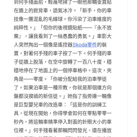
到何手殘面前，輕蔑地掃了一眼他那輛垂直貼
在牆上的掀背車，語氣冰冷。「新手，你的車
技像一團混亂的毛線球。你污染了泊車維度的
純粹性。」「但你的後視鏡貼紙——『永不放
棄』，讓我看到了一絲愚蠢的勇氣。」車影大
人突然掏出一個像是遙控器
Skoda零件
的裝
置，對著何手殘的車子按了一下。何手殘的車
子從牆上脫落，在空中旋轉了一百八十度，穩
穩地停在了地面上的一個停車格中。這次，夾
角是——零度。「你被分配給我的泊車學徒
了。如果泊車是一種宗教，你就是那個連方向
盤都沒摸過的新信徒。」她指了指旁邊一輛像
是巨型嬰兒車的改造車：「這是你的訓練工
具，從現在開始，你得學會如何在零點零零一
秒內，將這輛車精準停入對面的針眼大小的車
位裡。」何手殘看著那輛閃閃發光、還在播放