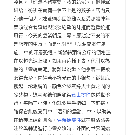
嘆氣。「你還不夠靈動，我的蒜泥。」他輕聲
細語，彷彿在責備一個不上進的孩子。店內只
有他一個人，連蒼蠅都因為難以忍受那股陳年
蒜頭混合著鐵鏽與淡淡絕望的味道而選擇繞道
飛行。今天的營業額是：零。廖沾沾不安的不
是店裡的生意，而是他對**「蒜泥成本焦慮
症」**的深層恐懼。新鮮蒜頭每公斤的價格正
在以超光速上漲，如果再這樣下去，他引以為
傲的「靈魂蒜泥」將難以為繼。他拿著一把被
磨得光滑、閃耀著不祥光芒的小銀勺，從缸底
撈起一坨濃稠的、顏色介於灰綠與土黃之間的
發酵物。這蒜泥被他照顧得
賓士零件
像稀世珍
寶，每隔三小時，他就要用手指彈一下缸邊，
確保它能感受到**「溫和的震動」**，以助其
在精神上達到圓滿。
保時捷零件
就在廖沾沾專
注於與蒜泥進行心靈交流時，外面的世界開始