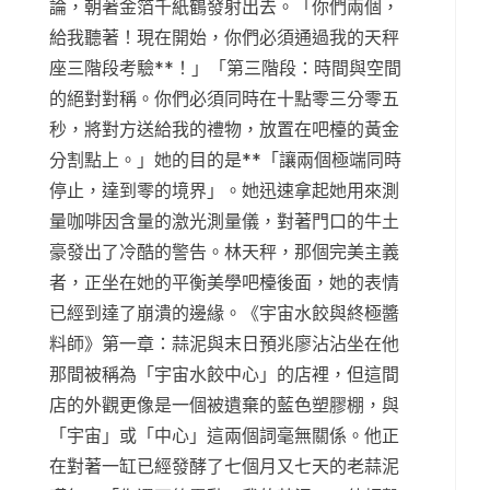
論，朝著金箔千紙鶴發射出去。「你們兩個，
給我聽著！現在開始，你們必須通過我的天秤
座三階段考驗**！」「第三階段：時間與空間
的絕對對稱。你們必須同時在十點零三分零五
秒，將對方送給我的禮物，放置在吧檯的黃金
分割點上。」她的目的是**「讓兩個極端同時
停止，達到零的境界」。她迅速拿起她用來測
量咖啡因含量的激光測量儀，對著門口的牛土
豪發出了冷酷的警告。林天秤，那個完美主義
者，正坐在她的平衡美學吧檯後面，她的表情
已經到達了崩潰的邊緣。《宇宙水餃與終極醬
料師》第一章：蒜泥與末日預兆廖沾沾坐在他
那間被稱為「宇宙水餃中心」的店裡，但這間
店的外觀更像是一個被遺棄的藍色塑膠棚，與
「宇宙」或「中心」這兩個詞毫無關係。他正
在對著一缸已經發酵了七個月又七天的老蒜泥