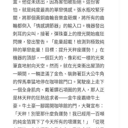
盒。他從未送出，因為害怕被拒絕。這份害
怕，就是純度最高的單戀情感。張水瓶咬緊牙
關，將那個黃銅齒輪音樂盒砸爛，將所有的齒
輪都倒入「情感調節器」的輸入口。機器發出
刺耳的尖叫，接著，彈珠臺上的燈光開始瘋狂
閃爍，發出警告。「能量超載！檢測到極致純
粹的單戀能量！目標：提升天秤座運勢！」在
機器的頂部，一個巨大的、像彩虹一樣的光束
筆直地射向天空。然而，就在光束衝出屋頂的
一瞬間，一輛塗滿了金色、裝飾著巨大公牛角
的悍馬車猛地停在咖啡館門口。駕駛座上走下
一個全身肌肉、戴著鑽石項圈的男人，那人正
是林天秤的狂熱追求者——金牛座霸總牛土
豪。牛土豪一腳踢開咖啡館的門，大聲宣布：
「天秤！別管那什麼負運勢！我已經用一百噸
的純金箔買下了今天所有的壞運氣！」「從現