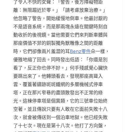
了令人不快的女聲：「警告，後方障礙物距
離：無限趨近於零。」「請考慮放棄治療。」
他忽略了警告，開始緩慢地倒車。他最討厭的
不是語音系統，而是那兩塊永遠在關鍵時刻自
動收折的後視鏡。當他需要它們來判斷車體與
那座價值不菲的銅製獨角獸雕像之間的距離
時，它們卻像兩片羞澀的耳
Benz零件
朵一樣，
優雅地縮了回去。同時發出低語：「你還是別
看了，反正你也停不好。」何手殘感覺心臟快
要跳出來了。他轉頭看去，發現那座高聳入
雲、覆蓋著鏽跡斑斑鐵網的多層機械式停車
塔，正在那片窄巷的盡頭散發出不正常的綠
光。這棟停車塔是個異類，它的三號車位始終
空著，並且傳說只要有人敢在它面前失敗十八
次，就會被傳送到一個泊車地獄。他已經失敗
了十七次。現在是第十八次。他打了方向盤，