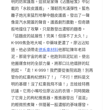
明的防禦護盾。這就是家傳《沾醬秘笈》中記
載的「水餃皮護盾」，薄韌而充滿彈性。藍色
離子炮光束猛烈地擊中麵皮護盾，發出了一聲
像是汽水開蓋的聲音。護盾劇烈震動，但奇蹟
般地擋住了攻擊，只是散發出濃郁的麵香。
「這麵皮的延展性！完美！但撐不了太久！」
K-999焦急地大喊，中藥味更濃了。廖沾沾知
道，他必須帶走
德系車材料
他那缸陳年老蒜
泥，那是宇宙的希望。他跑到蒜泥缸前，使出
他搬運食材的全部力量，將那口比他還胖的缸
抱起。「走！K-999！我們要從後院逃跑！別再
管你的紅棗枸杞燃料了！」「不行！燃料是文
明的基礎！沒了紅棗我飛不遠！」吉娃娃特務
抗議。它用小嘴咬住廖沾沾的衣領，同時開啟
了它背上的枸杞推進器。推進器發出「滋滋」
的輕微煎煮聲，伴隨著一股濃郁的蔘味爆發。