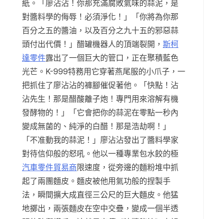
紙。「廖沾沾！你那充滿腐敗氣味的蒜泥，是
對醬料學的侮辱！必須淨化！」「你將為你那
百分之五的醬油，以及百分之九十五的邪惡蒜
頭付出代價！」醋罐機器人的頂端裂開，
斯柯
達零件
露出了一個巨大的管口，正在聚積藍色
光芒。K-999特務用它穿著燕尾服的小爪子，一
把抓住了廖沾沾的褲腳催促著他。「快點！沾
沾先生！那是醋酸離子炮！專門用來溶解有機
發酵物的！」「它會把你的蒜泥在零點一秒內
變成無菌的、純淨的白醋！那是浩劫啊！」
「不准動我的蒜泥！」廖沾沾發出了醬料學家
對待信仰般的怒吼。他以一種專業包水餃的極
汽車零件貿易商
限速度，從旁邊的麵粉堆中抓
起了兩團麵皮。麵皮被他用氣功般的捏製手
法，瞬間擴大成直徑三公尺的巨大麵皮。他猛
地擲出，兩張麵皮在空中交疊，變成一個半透