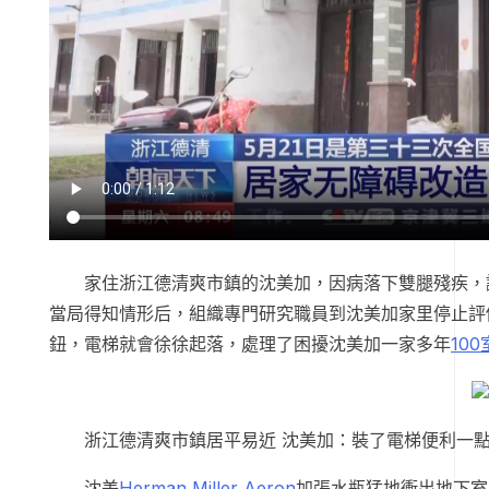
家住浙江德清爽市鎮的沈美加，因病落下雙腿殘疾，
當局得知情形后，組織專門研究職員到沈美加家里停止評
鈕，電梯就會徐徐起落，處理了困擾沈美加一家多年
10
浙江德清爽市鎮居平易近 沈美加：裝了電梯便利一
沈美
Herman Miller Aeron
加張水瓶猛地衝出地下室