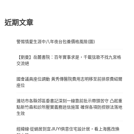
近期文章
警惕情愛生涯中八年夜台包養價格風險(圖)
【劉曼】岳麓書院：百年實事求是，千載弦歌不找九宮格
交流絕
國會議員座位調動 黃秀傳醫院費用志明移至前排原費紹爾
座位
濰坊市各縣郊區委書記深刻一線靠前批示帶頭苦守 凸起重
點新竹森和診所壓實義務迷信施策 確保各項防控辦法落地
生效
經緯線·從蝸居到宜JIUYI俱意住宅設計居，看上海舊改煥