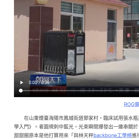
ROG
在山東煙臺海陽市鳳城街道鄧家村，臨床試用張水瓶
學入門》。者圓規刺中藍光，光束瞬間爆發出一連串關於
甜甜圈原本是他打算用來「與林天秤
backbone工學椅
進