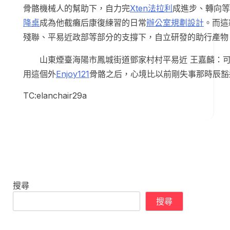
骨骼機械人的幫助下，自力完
Xten法拉利
成進步、轉向等
降桌
成為他截癱后康復練習的日常
辦公室規劃設計
。而這
殘聯、平易近政部等部分的支撐下，自立研發的助行產物
山東煙臺海陽市鳳城街道鄧家村村平易近 王嘉麟：
用這個外
Enjoy121
骨骼之后，心境比以前剛失事那時辰豁
TC:elanchair29a
搜尋
搜尋