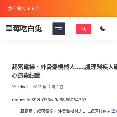
Skip
星期六, 8 8 月
to
content
草莓吃白兔
起落電梯、外骨骼機械人……處理殘疾人舉
心這些細節
BY
admin
2025 年 12 月 3 日
requestId:692fa333aa9a68.58064737.
原題目：起落電梯、外骨骼機械人……處理殘疾人舉