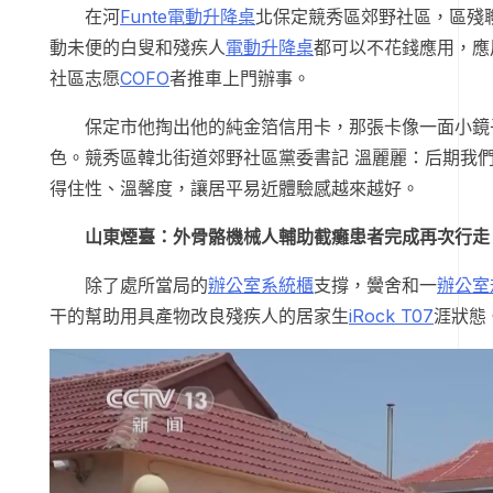
在河
Funte電動升降桌
北保定競秀區郊野社區，區殘
動未便的白叟和殘疾人
電動升降桌
都可以不花錢應用，應
社區志愿
COFO
者推車上門辦事。
保定市他掏出他的純金箔信用卡，那張卡像一面小鏡
色。競秀區韓北街道郊野社區黨委書記 溫麗麗：后期我
得住性、溫馨度，讓居平易近體驗感越來越好。
山東煙臺：外骨骼機械人輔助截癱患者完成再次行走
除了處所當局的
辦公室系統櫃
支撐，黌舍和一
辦公室
干的幫助用具產物改良殘疾人的居家生
iRock T07
涯狀態