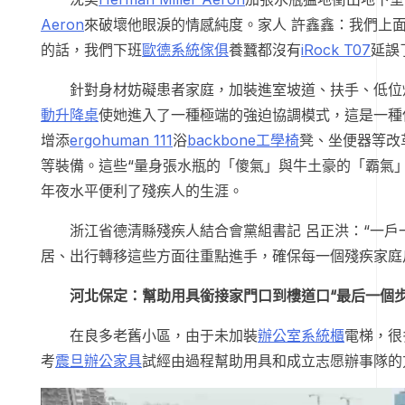
Aeron
來破壞他眼淚的情感純度。家人 許鑫鑫：我們上
的話，我們下班
歐德系統傢俱
養蠶都沒有
iRock T07
延誤
針對身材妨礙患者家庭，加裝進室坡道、扶手、低位
動升降桌
使她進入了一種極端的強迫協調模式，這是一種
增添
ergohuman 111
浴
backbone工學椅
凳、坐便器等改
等裝備。這些“量身張水瓶的「傻氣」與牛土豪的「霸氣
年夜水平便利了殘疾人的生涯。
浙江省德清縣殘疾人結合會黨組書記 呂正洪：“一戶
居、出行轉移這些方面往重點進手，確保每一個殘疾家庭
河北保定：幫助用具銜接家門口到樓道口“最后一個步
在良多老舊小區，由于未加裝
辦公室系統櫃
電梯，很
考
震旦辦公家具
試經由過程幫助用具和成立志愿辦事隊的