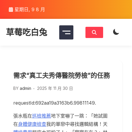
Skip
星期日, 9 8 月
to
content
草莓吃白兔
需求“真工夫秀傳醫院勞檢”的任務
BY
admin
2025 年 11 月 30 日
requestId:692aa19a3163b6.99811149.
張水瓶在
巡檢推薦
地下室嚇了一跳：「她試圖
在
身體健康檢查
我的單戀中尋找邏輯結構！天