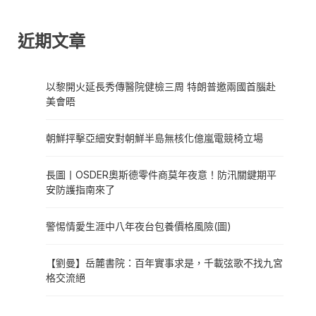
近期文章
以黎開火延長秀傳醫院健檢三周 特朗普邀兩國首腦赴
美會晤
朝鮮抨擊亞細安對朝鮮半島無核化億嵐電競椅立場
長圖丨OSDER奧斯德零件商莫年夜意！防汛關鍵期平
安防護指南來了
警惕情愛生涯中八年夜台包養價格風險(圖)
【劉曼】岳麓書院：百年實事求是，千載弦歌不找九宮
格交流絕