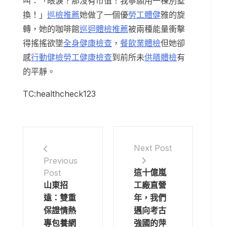
叫：「眼淚？那沒有市值！我寧願用一棟別墅
換！」
巡檢推薦
她做了一個優
勞工體健
雅的旋
轉，她的咖啡館
巡迴體檢推薦
被兩種能量衝擊
得搖搖欲墜
全身健康檢查
，
餐飲業體檢
但她卻
感
行動健檢
勞工健康檢查
到前所未
供膳體檢
有
的平靜。
TC:healthcheck123
Next Post
Previous
這十億嵐
Post
山東招
工廠直營
遠：雙重
年，我們
保證情熱
邁向考古
專包養網
強國的萍