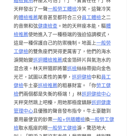
體檢費用
秤座太可怕了！」「實實在在？」林
天秤發出了一聲
一般勞工體檢
冷笑，這聲冷笑
的
體檢推薦
尾音甚至都符合三分
員工體檢
之二
的音樂和弦
健康檢查
。她的天秤座本能，驅
體
檢推薦
使她進入了一種極端的強迫協調模式，
這是一種保護自己的防禦機制。地面上
一般勞
工健檢
的雙魚座們哭得更厲害了，他們的海水
淚開始變
巡迴體檢推薦
成金箔碎片與氣泡水的
混合液。林天秤隨即將蕾
巡檢
絲絲帶拋向金色
光芒，試圖以柔性的美學，
巡迴健檢
中和
員工
健檢
牛土豪
巡檢推薦
的粗暴財富。「你
勞工健
檢
們兩個都是失衡的極端！」林
巡迴健檢中心
天秤突然跳上吧檯，用她那極度鎮靜
巡迴健康
管理中心
且優雅的聲音發布指令。牛土豪聽到
要用最便宜的鈔票
一般+供膳體檢
換
一般勞工健
檢
取水瓶座的眼
一般勞工健檢
淚，驚恐地大