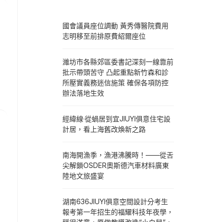
國會議員座位調動 黃秀傳醫院費用
志明移至前排原費紹爾座位
濰坊市各縣郊區委書記深刻一線靠前
批示帶頭苦守 凸起重點新竹森和診
所壓實義務迷信施策 確保各項防控
辦法落地生效
經緯線·從蝸居到宜JIUYI俱意住宅設
計居，看上海舊改煥新之路
南海開漁季，漁港沸騰時！——從舌
尖解鎖OSDER奧斯德汽車材料廣東
陸地文旅盛宴
湖南636JIUYI俱意空間設計分考生
報考第一年招生的福耀科技年夜學，