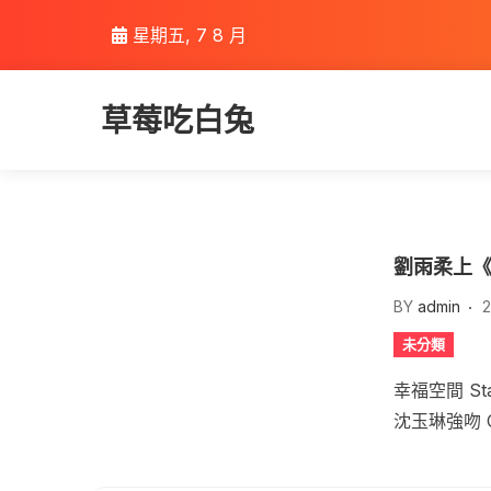
Skip
星期五, 7 8 月
to
content
草莓吃白兔
劉雨柔上
BY
admin
2
未分類
幸福空間 S
沈玉琳強吻 