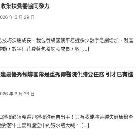
進收集扶貧需協同發力
026 年 6 月 29 日
息技巧疾速成長，我包養網國網平易近多少數字急劇增加，財產
動，數字化花費蓬包養網勃成長，收 […]
建最優秀領導團隊是重秀傳醫院供膳要任務 引才已有進
026 年 6 月 26 日
工體檢必須親巡迴體檢推薦自出手！只有我能將這種失健康檢查
對著牛土豪和虛空中的張水瓶大喊。 […]