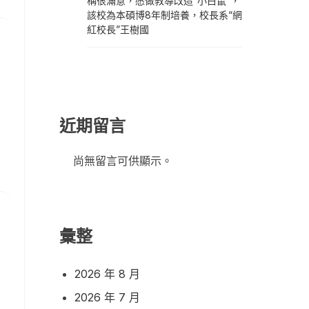
稱很滿意，愿做教導改造“小白鼠”，
該校為本碩博8年制培養，校長系“網
紅校長”王樹國
近期留言
尚無留言可供顯示。
彙整
2026 年 8 月
2026 年 7 月