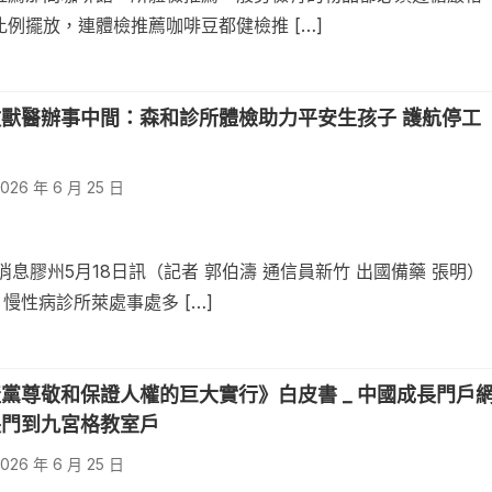
例擺放，連體檢推薦咖啡豆都健檢推 […]
獸醫辦事中間：森和診所體檢助力平安生孩子 護航停工
026 年 6 月 25 日
消息膠州5月18日訊（記者 郭伯濤 通信員新竹 出國備藥 張明）
 慢性病診所萊處事處多 […]
黨尊敬和保證人權的巨大實行》白皮書 _ 中國成長門戶
長門到九宮格教室戶
026 年 6 月 25 日