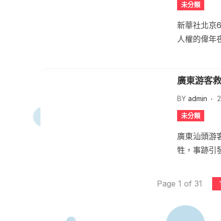
未分類
新華社北京
人權的偉年夜
廣東游客救
BY
admin
2
未分類
廣東汕頭游
牲，事跡引發
Page 1 of 31