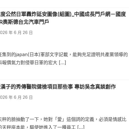
度公然日軍轟炸延安圖像(組圖)_中國成長門戶網－國度
ER奧斯德台北汽車門戶
026 年 6 月 26 日
集到的japan(日本)軍部文字記載，能夠充足證明共產黨領導的
報價氣力對侵華日軍的宏大 […]
漢子的秀傳醫院健檢項目那些事 專訪吳念真談創作
026 年 6 月 26 日
天秤的臉抽動了一下，她對「愛」這個詞的定義，必須是情感比
天秤座本能，驅使她進入了一種員工 […]