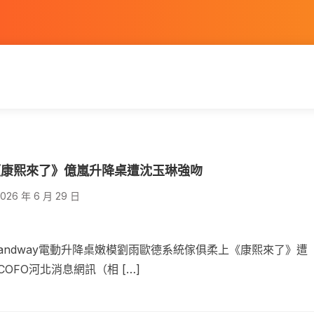
《康熙來了》億嵐升降桌遭沈玉琳強吻
026 年 6 月 29 日
tandway電動升降桌嫩模劉雨歐德系統傢俱柔上《康熙來了》遭
COFO河北消息網訊（相 […]