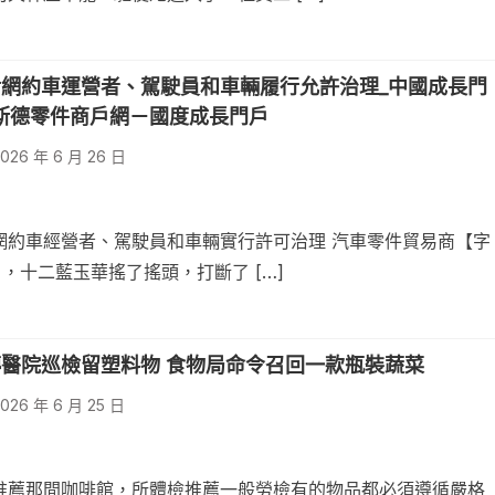
網約車運營者、駕駛員和車輛履行允許治理_中國成長門
奧斯德零件商戶網－國度成長門戶
026 年 6 月 26 日
網約車經營者、駕駛員和車輛實行許可治理 汽車零件貿易商【字
日，十二藍玉華搖了搖頭，打斷了 […]
醫院巡檢留塑料物 食物局命令召回一款瓶裝蔬菜
026 年 6 月 25 日
推薦那間咖啡館，所體檢推薦一般勞檢有的物品都必須遵循嚴格