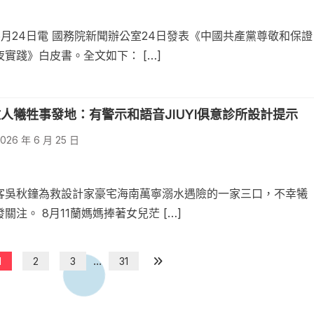
6月24日電 國務院新聞辦公室24日發表《中國共產黨尊敬和保證
實踐》白皮書。全文如下： […]
人犧牲事發地：有警示和語音JIUYI俱意診所設計提示
026 年 6 月 25 日
客吳秋鐘為救設計家豪宅海南萬寧溺水遇險的一家三口，不幸犧
關注。 8月11蘭媽媽捧著女兒茫 […]
...
1
2
3
31