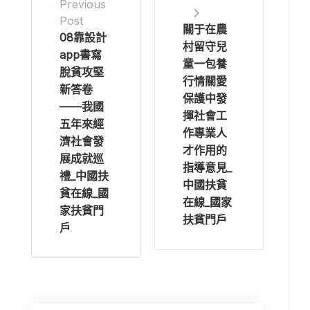
Previous
Post
關于在農
08靠設計
村留守兒
app書寫
童一包養
脫貧攻堅
行情關愛
新答卷
保護中發
——我國
揮社會工
五年來經
作專業人
濟社會發
才作用的
展成就巡
指導意見_
禮_中國扶
中國扶貧
貧在線_國
在線_國家
家扶貧門
扶貧門戶
戶