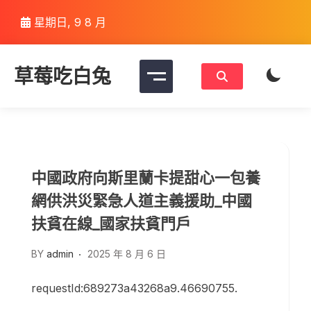
Skip
星期日, 9 8 月
to
content
草莓吃白兔
中國政府向斯里蘭卡提甜心一包養
網供洪災緊急人道主義援助_中國
扶貧在線_國家扶貧門戶
BY
admin
2025 年 8 月 6 日
requestId:689273a43268a9.46690755.