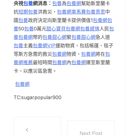
央視
包養
網消息：
包養
為
包養網
幫助斯里蘭卡
抗
短期包養
洪救災，
包養網車馬費
包養意思
中
國
包養
政府決定向斯里蘭卡提供價值1
包養網
包
養
50
包養
0萬元
甜心寶貝包養網
包養感情
人民
包
養
包養網
幣的
包養甜心網
緊
包養甜心網
急人道
包養
主義
包養網VIP
援助物資，包括帳篷、毯子
等斯方急需的救災
包養網
物資，
包養網
將在
包
養網推薦
最短時間
包養網
內
包養網
運至斯里蘭
卡，以應災區急需。
包養網
TC:sugarpopular900
Next Post