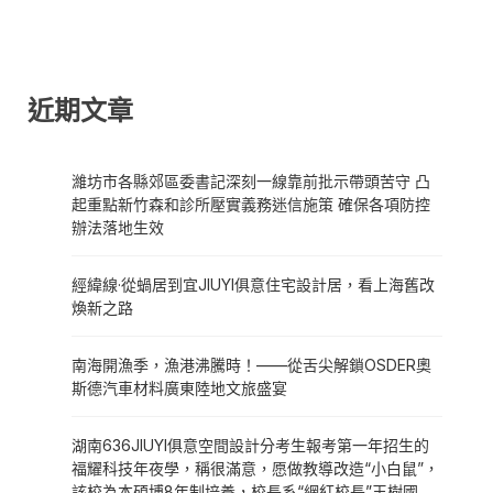
近期文章
濰坊市各縣郊區委書記深刻一線靠前批示帶頭苦守 凸
起重點新竹森和診所壓實義務迷信施策 確保各項防控
辦法落地生效
經緯線·從蝸居到宜JIUYI俱意住宅設計居，看上海舊改
煥新之路
南海開漁季，漁港沸騰時！——從舌尖解鎖OSDER奧
斯德汽車材料廣東陸地文旅盛宴
湖南636JIUYI俱意空間設計分考生報考第一年招生的
福耀科技年夜學，稱很滿意，愿做教導改造“小白鼠”，
該校為本碩博8年制培養，校長系“網紅校長”王樹國