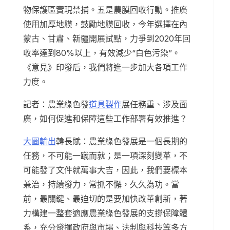
物保護區實現禁捕。五是農膜回收行動。推廣
使用加厚地膜，鼓勵地膜回收，今年選擇在內
蒙古、甘肅、新疆開展試點，力爭到2020年回
收率達到80%以上，有效減少“白色污染”。
《意見》印發后，我們將進一步加大各項工作
力度。
記者：農業綠色發
道具製作
展任務重、涉及面
廣，如何促進和保障這些工作部署有效推進？
大圖輸出
韓長賦：農業綠色發展是一個長期的
任務，不可能一蹴而就；是一項深刻變革，不
可能發了文件就萬事大吉，因此，我們要標本
兼治，持續發力，常抓不懈，久久為功。當
前，最關鍵、最迫切的是要加快改革創新，著
力構建一整套適應農業綠色發展的支撐保障體
系，充分發揮政府與市場、法制與科技等多方