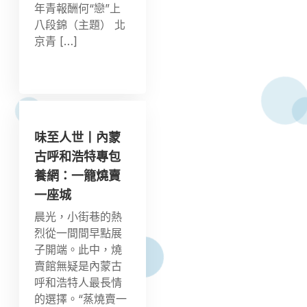
年青報酬何“戀”上
八段錦（主題） 北
京青 […]
味至人世丨內蒙
古呼和浩特專包
養網：一籠燒賣
一座城
晨光，小街巷的熱
烈從一間間早點展
子開端。此中，燒
賣館無疑是內蒙古
呼和浩特人最長情
的選擇。“蒸燒賣一