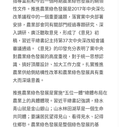
指導當前和今后一個時期農業綠色發展的綱領
性文件。推進農業綠色發展是2017年中央深化
改革議程中的一個重要議題，落實黨中央部署
安排，農業部會同有關部門經過專題研究、深
入調研、廣泛聽取意見，形成了《意見》初
稿，習近平總書記主持第37次中央深改組會議
審議通過。《意見》的印發充分表明了黨中央
對農業綠色發展的高度重視，對于統一思想認
識、搞好頂層設計、加大工作力度，扎實推進
農業供給側結構性改革和農業綠色發展具有重
大而深遠意義。
推進農業綠色發展是實施“五位一體”總體布局在
農業上的具體體現。習近平總書記強調，綠水
青山就是金山銀山；山水林田湖草是一個生命
共同體；要讓居民望得見山、看得見水、記得
住鄉愁。農業綠色發展是整個綠色發展的基