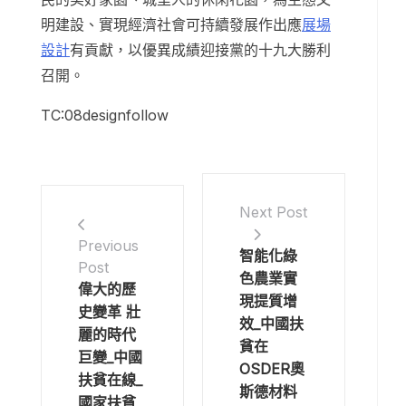
明建設、實現經濟社會可持續發展作出應
展場
設計
有貢獻，以優異成績迎接黨的十九大勝利
召開。
TC:08designfollow
Next Post
Previous
智能化綠
Post
色農業實
偉大的歷
現提質增
史變革 壯
效_中國扶
麗的時代
貧在
巨變_中國
OSDER奧
扶貧在線_
斯德材料
國家扶貧