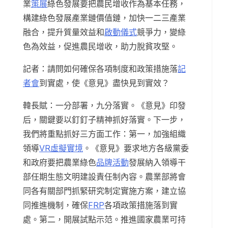
業
策展
綠色發展要把農民增收作為基本任務，
構建綠色發展產業鏈價值鏈，加快一二三產業
融合，提升質量效益和
啟動儀式
競爭力，變綠
色為效益，促進農民增收，助力脫貧攻堅。
記者：請問如何確保各項制度和政策措施落
記
者會
到實處，使《意見》盡快見到實效？
韓長賦：一分部署，九分落實。《意見》印發
后，關鍵要以釘釘子精神抓好落實。下一步，
我們將重點抓好三方面工作：第一，加強組織
領導
VR虛擬實境
。《意見》要求地方各級黨委
和政府要把農業綠色
品牌活動
發展納入領導干
部任期生態文明建設責任制內容。農業部將會
同各有關部門抓緊研究制定實施方案，建立協
同推進機制，確保
FRP
各項政策措施落到實
處。第二，開展試點示范。推進國家農業可持