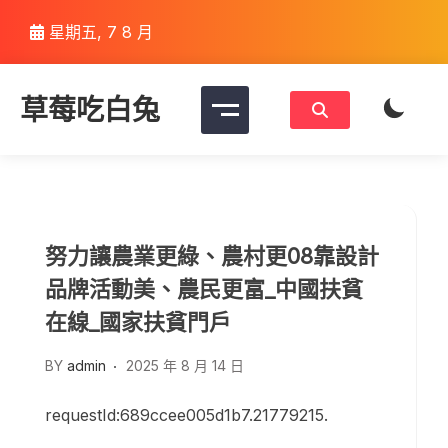
Skip
星期五, 7 8 月
to
content
草莓吃白兔
努力讓農業更綠、農村更08靠設計
品牌活動美、農民更富_中國扶貧
在線_國家扶貧門戶
BY
admin
2025 年 8 月 14 日
requestId:689ccee005d1b7.21779215.