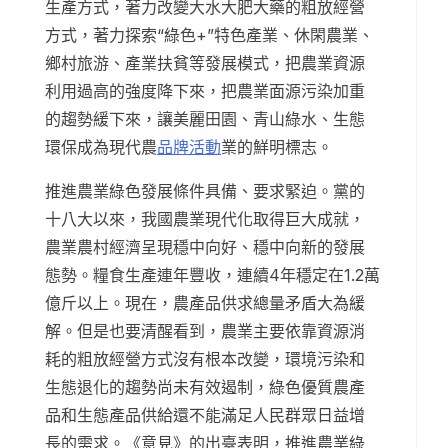
生產方式，著力改變大水大肥大藥的粗放經營
方式，著力探索“綠色+”特色產業、休閑農業、
鄉村旅游、產業扶貧等發展模式，把農業資源
利用過高的強度降下來，把農業面源污染加重
的趨勢緩下來，讓美麗田園、青山綠水、生態
環保成為現代農
品牌活動
業的鮮明標志。
推進農業綠色發展條件具備、要求緊迫。黨的
十八大以來，我國農業現代化取得巨大成就，
農業農村經濟呈現穩中向好、穩中向新的發展
態勢。糧食生產連年豐收，連續4年穩定在1.2萬
億斤以上。現在，農產品供求總量矛盾大為緩
解。但是也要清醒看到，農業主要依靠資源消
耗的粗放經營方式沒有根本改變，環境污染和
生態退化的趨勢尚未有效遏制，綠色優質農產
品和生態產品供給還不能滿足人民群眾日益增
長的需求。《意見》的出臺表明，推進農業綠