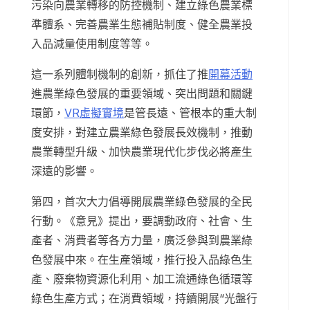
污染向農業轉移的防控機制、建立綠色農業標
準體系、完善農業生態補貼制度、健全農業投
入品減量使用制度等等。
這一系列體制機制的創新，抓住了推
開幕活動
進農業綠色發展的重要領域、突出問題和關鍵
環節，
VR虛擬實境
是管長遠、管根本的重大制
度安排，對建立農業綠色發展長效機制，推動
農業轉型升級、加快農業現代化步伐必將產生
深遠的影響。
第四，首次大力倡導開展農業綠色發展的全民
行動。《意見》提出，要調動政府、社會、生
產者、消費者等各方力量，廣泛參與到農業綠
色發展中來。在生產領域，推行投入品綠色生
產、廢棄物資源化利用、加工流通綠色循環等
綠色生產方式；在消費領域，持續開展“光盤行