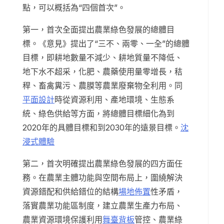
點，可以概括為“四個首次”。
第一，首次全面提出農業綠色發展的總體目
標。《意見》提出了“三不、兩零、一全”的總體
目標，即耕地數量不減少、耕地質量不降低、
地下水不超采，化肥、農藥使用量零增長，秸
稈、畜禽糞污、農膜等農業廢棄物全利用。同
平面設計
時從資源利用、產地環境、生態系
統、綠色供給等方面，將總體目標細化為到
2020年的具體目標和到2030年的遠景目標。
沈
浸式體驗
第二，首次明確提出農業綠色發展的四方面任
務。在農業主體功能與空間布局上，圍繞解決
資源錯配和供給錯位的結構
場地佈置
性矛盾，
落實農業功能區制度，建立農業生產力布局、
農業資源環境保護利用
舞臺背板
管控、農業綠