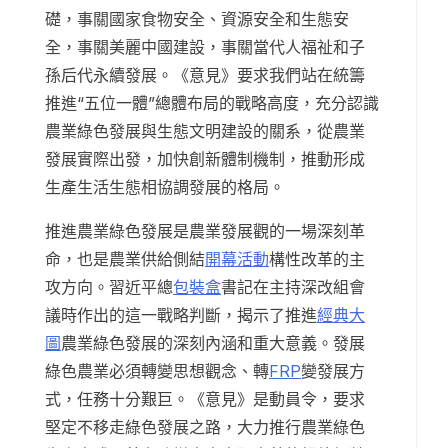
礎，事關國家食物安全、資源安全和生態安
全，事關美麗中國建設，事關當代人福祉和子
孫后代永續發展。《意見》要求我們站在統籌
推進“五位一體”總體布局的戰略高度，充分認識
農業綠色發展與生態文明建設的關系，從農業
發展實際出發，加快創新體制機制，推動形成
生產生活生態相協調發展的格局。
推進農業綠色發展是農業發展觀的一場深刻革
命，也是農業供給側結
開幕活動
構性改革的主
攻方向。習近平總
包裝盒
書記在主持深改組會
議時作出的這一戰略判斷，揭示了推進
經典大
圖
農業綠色發展的深刻內涵和重大意義。發展
綠色農業必須轉變思想觀念、轉
FRP
變發展方
式，任務十分艱巨。《意見》是動員令，要求
堅定不移走綠色發展之路，大力推行農業綠色