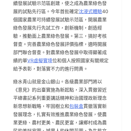
續發展試驗示范區創建，使之成為農業綠色發
展的試點先行區。今年首批確定
沈浸式體驗
40
個國家農業可持續發展試驗示范區，開展農業
綠色發展先行先試工作，創新機制，創造經
驗，推動面上農業綠色發展。第三，搞好考核
督查。完善農業綠色發展評價指標，適時開展
部門聯合督查。對農業綠色發展中取得顯著成
績的單
VR虛擬實境
位和個人按照國家有關規定
給予表彰，對落實不力的進行問責。
綠水青山就是金山銀山。各級農業部門將以
《意見》的出臺實施為新起點，深入貫徹習近
平總書記系列重要講話精神和治國理政新理念
新思想新戰略，牢固樹立和
包裝盒
貫徹落實新
發展理念，扎實有效推進農業綠色發展，使農
業更綠、農村更美、農民更富，讓鄉村成為農
民的美好家園、城里人的休閑花園，為生態文