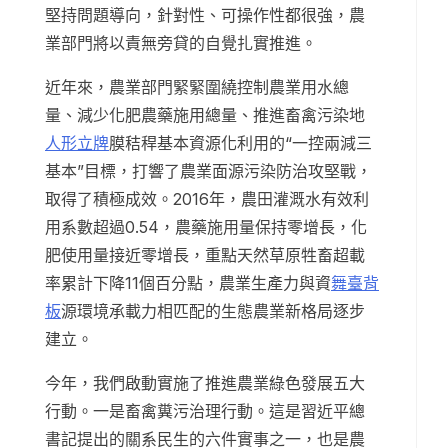
堅持問題導向，針對性、可操作性都很強，農
業部門將以責無旁貸的自覺扎實推進。
近年來，農業部門緊緊圍繞控制農業用水總
量、減少化肥農藥施用總量、推進畜禽污染地
人形立牌
膜秸稈基本資源化利用的“一控兩減三
基本”目標，打響了農業面源污染防治攻堅戰，
取得了積極成效。2016年，農田灌溉水有效利
用系數超過0.54，農藥施用量保持零增長，化
肥使用量接近零增長，重點天然草原牲畜超載
率累計下降11個百分點，農業生產力與資
舞臺背
板
源環境承載力相匹配的生態農業新格局逐步
建立。
今年，我們啟動實施了推進農業綠色發展五大
行動。一是畜禽糞污治理行動。這是習近平總
書記提出的關系民生的六件實事之一，也是農