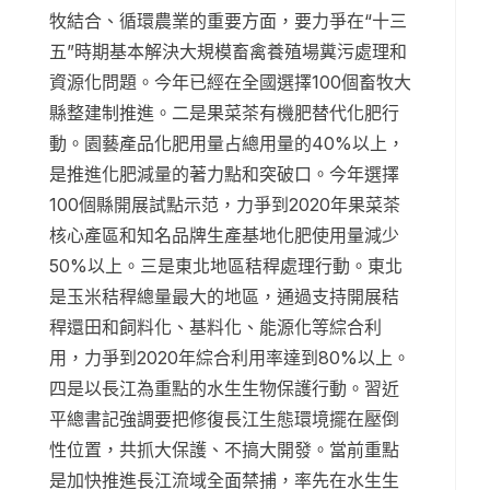
牧結合、循環農業的重要方面，要力爭在“十三
五”時期基本解決大規模畜禽養殖場糞污處理和
資源化問題。今年已經在全國選擇100個畜牧大
縣整建制推進。二是果菜茶有機肥替代化肥行
動。園藝產品化肥用量占總用量的40%以上，
是推進化肥減量的著力點和突破口。今年選擇
100個縣開展試點示范，力爭到2020年果菜茶
核心產區和知名品牌生產基地化肥使用量減少
50%以上。三是東北地區秸稈處理行動。東北
是玉米秸稈總量最大的地區，通過支持開展秸
稈還田和飼料化、基料化、能源化等綜合利
用，力爭到2020年綜合利用率達到80%以上。
四是以長江為重點的水生生物保護行動。習近
平總書記強調要把修復長江生態環境擺在壓倒
性位置，共抓大保護、不搞大開發。當前重點
是加快推進長江流域全面禁捕，率先在水生生