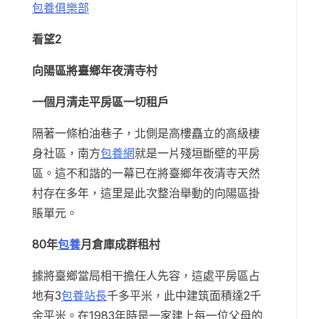
包養俱樂部
看望2
向陽區將臺鄉年夜清寺村
一個月清走平房區一切租戶
隔著一條柏油巷子，北側是高樓矗立的高級棲
身社區，南方
包養網
就是一片殘垣斷壁的平房
區。這不和諧的一幕已在將臺鄉年夜清寺天然
村存在多年，這里是此次整治舉動的向陽區掛
賬單元。
80年
包養
月倉庫成群租村
據將臺鄉當局相干擔任人先容，這處平房區占
地有3
包養站長
千多平米，此中建筑面積達2千
余平米。在1983年時是一家建上每一位父母的