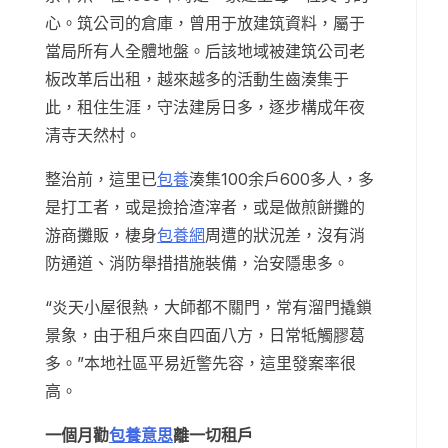
心。筑公司的倉庫，曾用于放建筑資料，屬于
當局所有人全體地盤。后該地域被建筑公司老
板改革后出租，越來越多的活動生齒湊集于
此，租住生涯，守法建房日多，逐步構成年夜
清寺天然村。
整治前，這里已
包養
湊集100余戶600多人，多
是打工者，或是撿拾渣滓者，或是做煎餅攤的
游商攤販，棲身
包養網
周遭的狀況差，沒有消
防通道、消防舉措措施裝備，治安隱患多。
“炎天小屋很熱，大師都不關門，常有溜門撬鎖
景象，由于租戶來自四面八方，日常牴觸膠葛
多。”本地社區平易近警先容，這里發案率很
高。
一個月勸
包養意思
離一切租戶