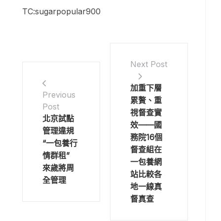
TC:sugarpopular900
Next Post
加重下層
Previous
累贅、重
Post
視督查實
北京試點
效——國
管理違規
務院16個
“一包養行
督查組在
情群租”
一包養網
來歲將周
站比較各
全管理
地一線真
督真查