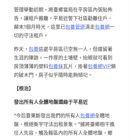
管理舉動初期，將臺鄉當局在平房區內張貼佈
告，讓租戶搬離，平易近警下社區勸離住戶，
顛末1個月時光，這里已
包養管道
清走
包養網
一
切的守法租戶。
昨天，
包養
這處平房區已空無一人，但還留著
生涯的陳跡。一拃厚的土墻壁，抬眼就可看到
房頂薄薄的塑料
包養妹
瓦片，掛著
包養網VIP
鎖
的破木門，房子似乎隨時能夠傾圮。
【根治】
發出所有人全體地盤還綠于平易近
“今后要果斷發出我們的所有人
包養網
全體地
盤，根絕衡宇守法出租景象。”據將臺鄉相干擔
任人先容，觸及轄區內的所有人全體地盤，鄉