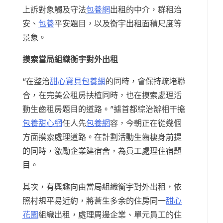
上訴對象觸及守法
包養網
出租的中介，群租治
安、
包養
平安題目，以及衡宇出租面積尺度等
景象。
摸索當局組織衡宇對外出租
“在整治
甜心寶貝包養網
的同時，會保持疏堵聯
合，在完美公租房扶植同時，也在摸索處理活
動生齒租房題目的道路。”據首都綜治辦相干擔
包養甜心網
任人先
包養網
容，今朝正在從幾個
方面摸索處理道路。在計劃活動生齒棲身前提
的同時，激勵企業建宿舍，為員工處理住宿題
目。
其次，有興趣向由當局組織衡宇對外出租，依
照村規平易近約，將蒼生多余的住房同一
甜心
花園
組織出租，處理周邊企業、單元員工的住