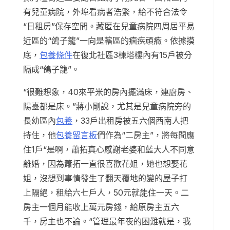
有兒童病院，外埠看病者浩繁，給不符合法令
“日租房”保存空間。藏匿在兒童病院四周居平易
近區的“鴿子籠”一向是轄區的痼疾頑癥。依據摸
底，
包養條件
在復北社區3棟塔樓內有15戶被分
隔成“鴿子籠”。
“很難想象，40來平米的房內擺滿床，連廚房、
陽臺都是床。”蔣小剛說，尤其是兒童病院旁的
長幼區內
包養
，33戶出租房被五六個西南人把
持住，他
包養留言板
們作為“二房主”，將每間應
住1戶“是啊，蕭拓真心感謝老婆和藍大人不同意
離婚，因為蕭拓一直很喜歡花姐，她也想娶花
姐，沒想到事情發生了翻天覆地的變的屋子打
上隔絕，租給六七戶人，50元就能住一天。二
房主一個月能收上萬元房錢，給原房主五六
千，房主也不論。“管理最年夜的困難就是，我