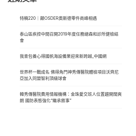
特稿220｜顛OSDER奧斯德零件商峰相遇
泰山區疾控中間召開2019年度任務總森和診所健檢結
會
我查包養心得國帆海設備業迎來新跨越_中國網
世界杯一戰成名 佛得角門神秀傳醫院體檢項目沃齊尼
亞加入同盟智利頂級球會
韓秀傳醫院費用情報機構：金珠愛交班人位置趨開闊爽
朗 國防表態強化“繼承敘事”