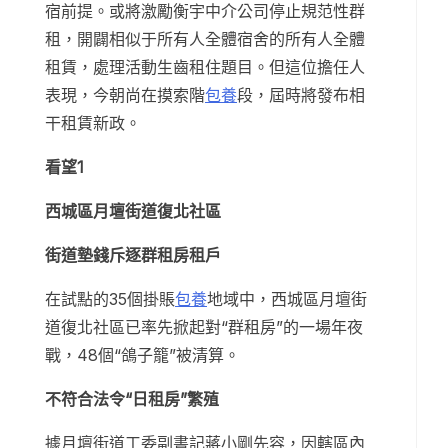
宿前提。或將激勵衡宇中介公司停止規范性群
租，開闢相似于所有人全體宿舍的所有人全體
租賃，處理活動生齒租住題目。但這位擔任人
表現，今朝尚在摸索階
包養
段，屆時將發布相
干租賃新政。
看望1
西城區月壇街道復北社區
街道墊錢斥逐群租房租戶
在試點的35個掛賬
包養
地域中，西城區月壇街
道復北社區已率先掀起對“群租房”的一場年夜
戰，48個“鴿子籠”被清算。
不符合法令“日租房”繁殖
據月壇街道工委副書記蔣小剛先容，因轄區內