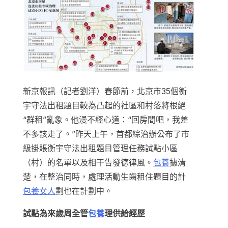
新京報訊（記者劉洋）春節前，北京市35個衡
宇守法出租題目較為凸起的社區和村落將根絕
“群租”亂象。他漫不經心道：“回房間吧，我差
不多該走了。”昨天上午，首都綜治辦公布了市
級掛賬衡宇守法出租題目管理任務試點小區
（村）的名單以及相干告發德律風。
包養
據清
楚，在整治同時，處理活動生齒租住題目的計
包養女人
劃也在計劃中。
試點為來歲周全管
包養
理供給經歷