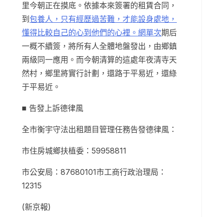
里今朝正在摸底。依據本來簽署的租賃合同，
到
包養人，只有經歷過苦難，才能設身處地，
懂得比較自己的心到他們的心裡。網單次
期后
一概不續簽，將所有人全體地盤發出，由鄉鎮
兩級同一應用。而今朝清算的這處年夜清寺天
然村，鄉里將實行計劃，還路于平易近，還綠
于平易近。
■ 告發上訴德律風
全市衡宇守法出租題目管理任務告發德律風：
市住房城鄉扶植委：59958811
市公安局：87680101市工商行政治理局：
12315
(新京報)