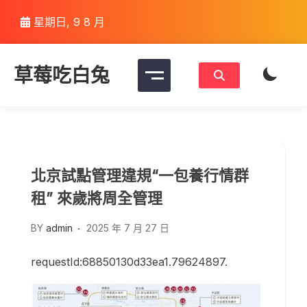
Skip
星期日, 9 8 月
to
content
草莓吃白兔
北京試點管理違規“一包養行情群
租” 來歲將周全管理
BY
admin
2025 年 7 月 27 日
requestId:68850130d33ea1.79624897.