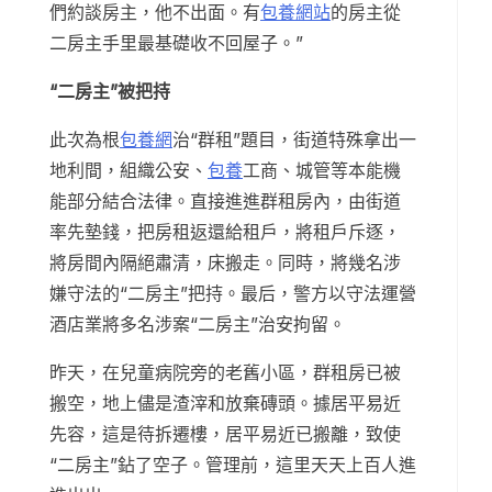
們約談房主，他不出面。有
包養網站
的房主從
二房主手里最基礎收不回屋子。”
“二房主”被把持
此次為根
包養網
治“群租”題目，街道特殊拿出一
地利間，組織公安、
包養
工商、城管等本能機
能部分結合法律。直接進進群租房內，由街道
率先墊錢，把房租返還給租戶，將租戶斥逐，
將房間內隔絕肅清，床搬走。同時，將幾名涉
嫌守法的“二房主”把持。最后，警方以守法運營
酒店業將多名涉案“二房主”治安拘留。
昨天，在兒童病院旁的老舊小區，群租房已被
搬空，地上儘是渣滓和放棄磚頭。據居平易近
先容，這是待拆遷樓，居平易近已搬離，致使
“二房主”鉆了空子。管理前，這里天天上百人進