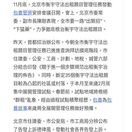
11月底，北京市衡宇守法出租題目管理任務發動
包養管道
安排會議召開，會上，北京市委常
委、副市長陳剛表現，全市要一路“出狠招”、
“下猛藥”，力爭徹底根治衡宇守法出租題目。
昨天，首都綜治辦公布，今朝全市衡宇守法出
租題目管理任務已進進查詢拜訪摸底階段，市
住建委、公安、工商、計劃、地稅、城管六部
分結合印發《關于進一個步驟規范出租衡宇治
理的佈告》。同時，斷定35個衡宇守法出租題
目較為凸起的社區或村落，于本月至來歲2月底
集中展開管理試點。春節前，試點地域將根絕
“群租”亂象，經由過程試點積聚經歷，
包養
為
包
養故事
來歲周全展開管理任務做好預備。
北京市住建委、市公安局、市工商局分辨公布
了告發上訴德律風，發動社會各界告發上訴。