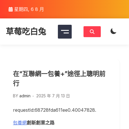
Skip
星期四, 6 8 月
to
content
草莓吃白兔
在“互聯網一包養+”途徑上聰明前
行
BY
admin
2025 年 7 月 13 日
requestId:68728fda611ee0.40047828.
包養網
創新創業之路