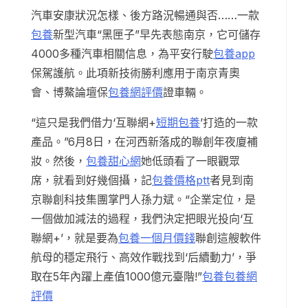
汽車安康狀況怎樣、後方路況暢通與否……一款
包養
新型汽車“黑匣子”早先表態南京，它可儲存
4000多種汽車相關信息，為平安行駛
包養app
保駕護航。此項新技術勝利應用于南京青奧
會、博鰲論壇保
包養網評價
證車輛。
“這只是我們借力‘互聯網+
短期包養
’打造的一款
產品。”6月8日，在河西新落成的聯創年夜廈補
妝。然後，
包養甜心網
她低頭看了一眼觀眾
席，就看到好幾個攝，記
包養價格ptt
者見到南
京聯創科技集團掌門人孫力斌。“企業定位，是
一個做加減法的過程，我們決定把眼光投向‘互
聯網+’，就是要為
包養一個月價錢
聯創這艘軟件
航母的穩定飛行、高效作戰找到‘后續動力’，爭
取在5年內躍上產值1000億元臺階!”
包養
包養網
評價