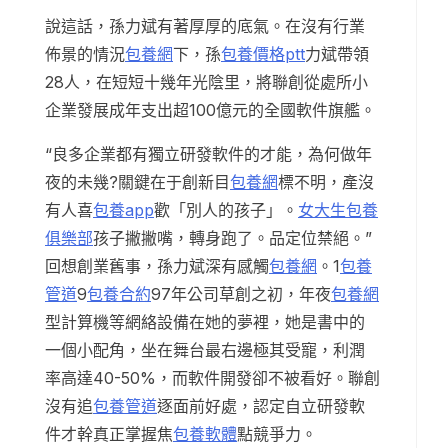
說這話，孫力斌有著厚厚的底氣。在沒有行業
佈景的情況
包養網
下，孫
包養價格ptt
力斌帶領
28人，在短短十幾年光陰里，將聯創從處所小
企業發展成年支出超100億元的全國軟件旗艦。
“良多企業都有獨立研發軟件的才能，為何做年
夜的未幾?關鍵在于創新目
包養網
標不明，產沒
有人喜
包養app
歡「別人的孩子」。
女大生包養
俱樂部
孩子撇撇嘴，轉身跑了。品定位禁絕。”
回想創業舊事，孫力斌深有感觸
包養網
。1
包養
管道
9
包養合約
97年公司草創之初，年夜
包養網
型計算機等網絡設備在她的夢裡，她是書中的
一個小配角，坐在舞台最右邊極其受寵，利潤
率高達40-50%，而軟件開發卻不被看好。聯創
沒有追
包養管道
逐面前好處，認定自立研發軟
件才幹真正掌握焦
包養軟體
點競爭力。