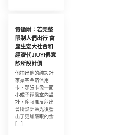
黃循財：若完整
限制人們出行 會
產生宏大社會和
經濟代JIUYI俱意
診所設計價
他掏出他的純設計
家豪宅金箔信用
卡，那張卡像一面
小鏡子禪風室內設
計，侘寂風反射出
會所設計藍光後發
出了更加耀眼的金
[…]