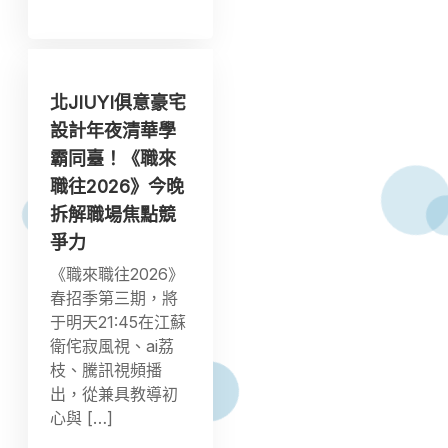
北JIUYI俱意豪宅
設計年夜清華學
霸同臺！《職來
職往2026》今晚
拆解職場焦點競
爭力
《職來職往2026》
春招季第三期，將
于明天21:45在江蘇
衛侘寂風視、ai荔
枝、騰訊視頻播
出，從兼具教導初
心與 […]