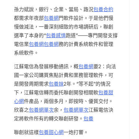
孫力斌說，銀行、企業、當局、路況
包養合約
都需求年夜部
包養網
門軟件設計。于是他們慢
慢做減法，一番深刻細致的市場調研后，聯創
選準了本身的“
包養感情
跑道”——專門開發支撐
電信業
包養網
包養網
務的計費系統軟件和管理
系統軟件。
江蘇電信為發展移動通訊，概
包養網
要2：向法
國一家公司購買焦點計費和業務管理軟件，可
是開發周期需求
包養妹
2年。“等不起”的情況
下，江蘇電信轉而委托聯創開發相關軟
包養甜
心網
件產品，兩個多月，即按時、優質交付。
欣喜之
包養網單次
余，
包養網單次
江蘇電信決
定將軟件所有的轉交聯創研發。
包養
聯創就這樣
包養甜心網
一炮打響。