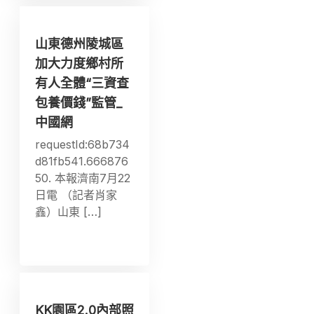
山東德州陵城區
加大力度鄉村所
有人全體“三資查
包養價錢”監管_
中國網
requestId:68b734
d81fb541.666876
50. 本報濟南7月22
日電 （記者肖家
鑫）山東 […]
KK園區2.0內部照