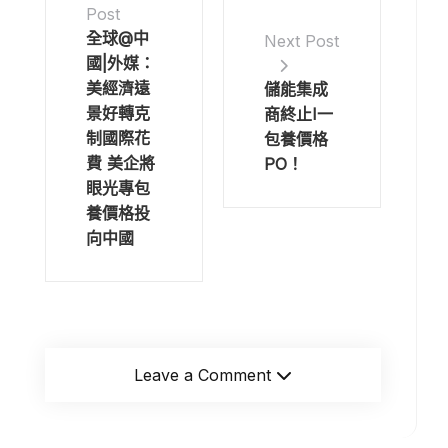
Post
全球@中
Next Post
國|外媒：
美經濟遠
儲能集成
景好轉克
商終止I一
制國際花
包養價格
費 美企將
PO！
眼光專包
養價格投
向中國
Leave a Comment