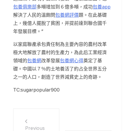
包養俱樂部
多噸增加到６億多噸，成功
包養app
解決了人民的溫飽問
包養網評價
題。在此基礎
上，幾億人擺脫了貧困，并提前達到聯合國千
年發展目標。”
以家庭聯產承包責任制為主要內容的農村改革
極大地解放了農村的生產力，為此后工業經濟
領域的
包養網
改革發展
包養網心得
奠定了基
礎。中國以７％的土地養活了約占全世界五分
之一的人口，創造了世界減貧史上的奇跡。
TC:sugarpopular900
Previous