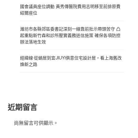
國會議員座位調動 黃秀傳醫院費用志明移至前排原費
紹爾座位
濰坊市各縣郊區委書記深刻一線靠前批示帶頭苦守 凸
起重點新竹森和診所壓實義務迷信施策 確保各項防控
辦法落地生效
經緯線·從蝸居到宜JIUYI俱意住宅設計居，看上海舊改
煥新之路
近期留言
尚無留言可供顯示。