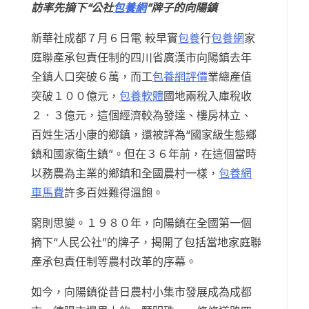
訪率先摘下“公社
包養網
”牌子的向陽鎮
新華社成都７月６日電 較早實
包養
行
包養網
家
庭聯產承包責任制的四川省廣漢市向陽鎮去年
全鎮人口突破６萬，而工
包養網評價
業總產值
突破１００億元，
包養軟體
國地兩稅入庫稅收
２．３億元，這個經濟較為發達、樓房林立、
百姓生活小康的鄉鎮，還被評為“國家級生態鄉
鎮和國家衛生鎮”。但在３６年前，在這個當時
以務農為主業的鄉鎮和全國農村一樣，
包養網
車馬費
許多百姓難得溫飽。
窮則思變。１９８０年，向陽鎮在全國第一個
摘下“人民公社”的牌子，揭開了包括當地家庭聯
產承包責任制等農村改革的序幕。
如今，向陽鎮從昔日農村小集市發展成為成都