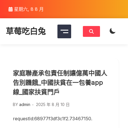
Skip
星期六, 8 8 月
to
content
草莓吃白兔
家庭聯產承包責任制讓億萬中國人
告別饑餓_中國扶貧在一包養app
線_國家扶貧門戶
BY
admin
2025 年 8 月 10 日
requestId:68977f3df3c1f2.73467150.