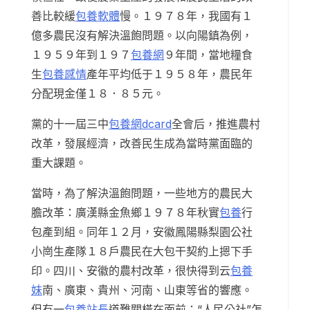
善比較緩
包養軟體
慢。１９７８年，我國有１
億多農民沒有解決溫飽問題。以向陽鎮為例，
１９５９年到１９７
包養網
９年間，當地糧食
生
包養感情
產年平均低于１９５８年，農民年
分配現金僅１８．８５元。
黨的十一屆三中
包養網dcard
全會后，推進農村
改革，發展經濟，改善民生成為當時黨面臨的
重大課題。
當時，為了解決溫飽問題，一些地方的農民大
膽改革：廣漢縣金魚鄉１９７８年秋實
包養
行
包產到組。同年１２月，安徽鳳陽縣梨園公社
小崗生產隊１８戶農民在大包干契約上摁下手
印。四川、安徽的農村改革，很快得到云
包養
妹
南、廣東、貴州、河南、山東等省的響應。
但有一
包養站長
道難關橫在面前：“人民公社”怎