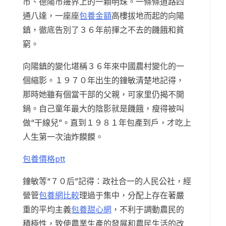
市、德陽市邊界上的一顆明珠。一條條道路四
通八達，一座座
包養金額
高樓拔地而起的向陽
鎮，徹底告別了３６年前揮之不去的饑餓和貧
窮。
向陽鎮的變化堪稱３６年來中國農村變化的一
個縮影。１９７０年出生的鐘敏清楚地記得，
那時她雖有個當干部的父親，可家里仍揭不開
鍋。自己童年最大的陰影就是饑餓，瘦得被叫
做“干線兒”。直到１９８１年包產到戶，才吃上
人生第一次油炸饃饃。
包養價格ptt
鐘敏等“７０后”記得：政社合一的人民公社，經
營管
包養網比較
理過于集中，分配上存在著嚴
重的平均主義
包養甜心網
，不利于調動農民的
積極性，致使農業生產的發展和農民生活的改