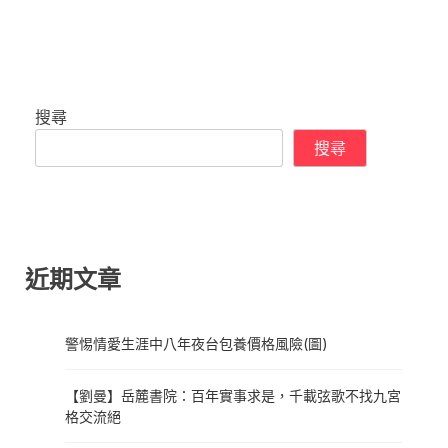
搜尋
搜尋
近期文章
警惕情愛生涯中八年夜台包養價格風險(圖)
【劉曼】岳麓書院：百年實事求是，千載弦歌不找九宮
格交流絕