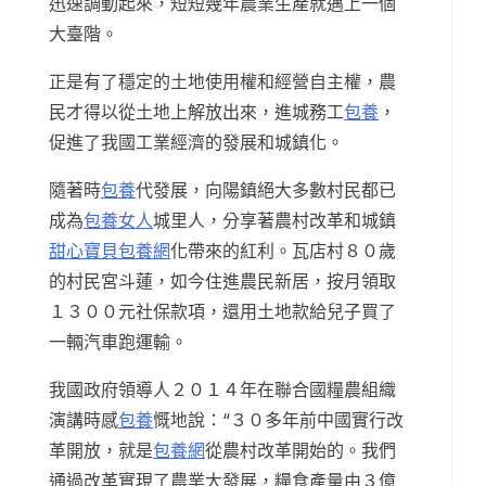
迅速調動起來，短短幾年農業生產就邁上一個
大臺階。
正是有了穩定的土地使用權和經營自主權，農
民才得以從土地上解放出來，進城務工
包養
，
促進了我國工業經濟的發展和城鎮化。
隨著時
包養
代發展，向陽鎮絕大多數村民都已
成為
包養女人
城里人，分享著農村改革和城鎮
甜心寶貝包養網
化帶來的紅利。瓦店村８０歲
的村民宮斗蓮，如今住進農民新居，按月領取
１３００元社保款項，還用土地款給兒子買了
一輛汽車跑運輸。
我國政府領導人２０１４年在聯合國糧農組織
演講時感
包養
慨地說：“３０多年前中國實行改
革開放，就是
包養網
從農村改革開始的。我們
通過改革實現了農業大發展，糧食產量由３億