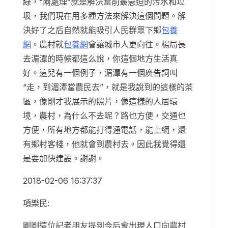
綠，“兩處理”就是解決當前最急迫的污水和垃
圾，我們現在用多種方法來解決這個問題。解
決好了之后自然就能吸引人民群眾下鄉
包養
網
。農村就
包養網
會讓城市人更向往。楊局長
去湄潭的時候都這么說，你這個地方生活真
好。這兒有一個例子，湄潭有一個廣告詞叫
“走，到湄潭當農民去”，就是我說到的這樣的茶
區，像剛才我展示的照片，像這樣的人居環
境，農村，為什么不去呢？路也方便，交通也
方便，所有地方都能打得通電話，能上網，還
有鄉村客棧，他就會到農村去。因此我覺得還
是要加快建設。謝謝。
2018-02-06 16:37:37
項樂民:
剛剛這位記者朋友提到今后會出現人口向農村