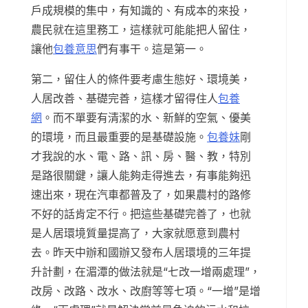
戶成規模的集中，有知識的、有成本的來投，
農民就在這里務工，這樣就可能能把人留住，
讓他
包養意思
們有事干。這是第一。
第二，留住人的條件要考慮生態好、環境美，
人居改善、基礎完善，這樣才留得住人
包養
網
。而不單要有清潔的水、新鮮的空氣、優美
的環境，而且最重要的是基礎設施。
包養妹
剛
才我說的水、電、路、訊、房、醫、教，特別
是路很關鍵，讓人能夠走得進去，有事能夠迅
速出來，現在汽車都普及了，如果農村的路修
不好的話肯定不行。把這些基礎完善了，也就
是人居環境質量提高了，大家就愿意到農村
去。昨天中辦和國辦又發布人居環境的三年提
升計劃，在湄潭的做法就是“七改一增兩處理”，
改房、改路、改水、改廚等等七項。“一增”是增