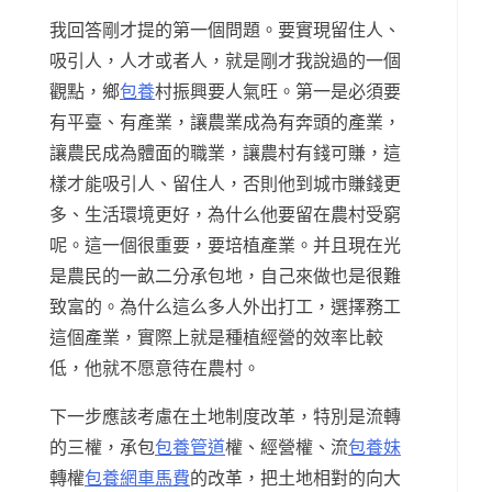
我回答剛才提的第一個問題。要實現留住人、
吸引人，人才或者人，就是剛才我說過的一個
觀點，鄉
包養
村振興要人氣旺。第一是必須要
有平臺、有產業，讓農業成為有奔頭的產業，
讓農民成為體面的職業，讓農村有錢可賺，這
樣才能吸引人、留住人，否則他到城市賺錢更
多、生活環境更好，為什么他要留在農村受窮
呢。這一個很重要，要培植產業。并且現在光
是農民的一畝二分承包地，自己來做也是很難
致富的。為什么這么多人外出打工，選擇務工
這個產業，實際上就是種植經營的效率比較
低，他就不愿意待在農村。
下一步應該考慮在土地制度改革，特別是流轉
的三權，承包
包養管道
權、經營權、流
包養妹
轉權
包養網車馬費
的改革，把土地相對的向大