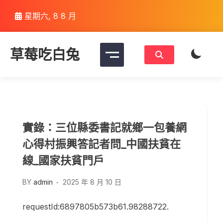
Skip
星期六, 8 8 月
to
content
草莓吃白兔
實錄：三位縣委書記就鄉一包養網
心得村振興答記者問_中國扶貧在
線_國家扶貧門戶
BY
admin
2025 年 8 月 10 日
requestId:6897805b573b61.98288722.