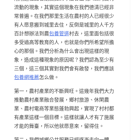
流動的現象，其實這個現象在我們德清已經非
常普遍。在我們那里生活在農村的人已經很少
有人愿意搬到城里去住，反倒是城里的人千方
百計想辦法到農
包養管道
村去，這里面包括很
多受過高等教育的人，也就是你們所希望所擔
心的那個。我們分析為什么會出現這樣的現
象，造成這種現象的原因呢？我們認為至少有
三個，這三個其實對我們會有啟發，我們應該
包養網推薦
怎么做。
第一，農村產業的不斷興旺。這幾年我們大力
推動農村產業融合發展，鄉村旅游、休閑農
業、農村電商等業態蓬勃興起，實現了村村都
有產業這樣一個目標。這樣就讓人才有了施展
才能的舞臺，所以他就愿意來，留得住。
第二，我們城鄉公共服務已經逐漸走向一體