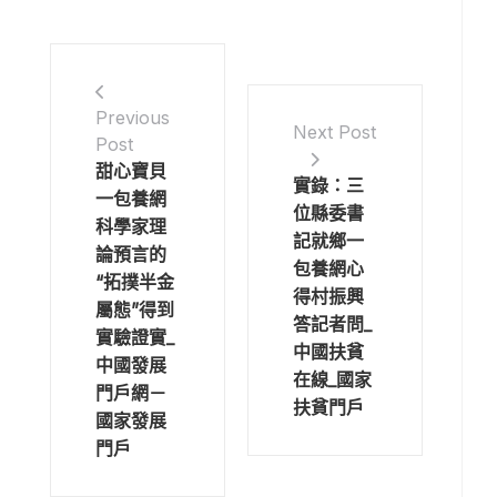
Previous
Next Post
Post
甜心寶貝
實錄：三
一包養網
位縣委書
科學家理
記就鄉一
論預言的
包養網心
“拓撲半金
得村振興
屬態”得到
答記者問_
實驗證實_
中國扶貧
中國發展
在線_國家
門戶網－
扶貧門戶
國家發展
門戶