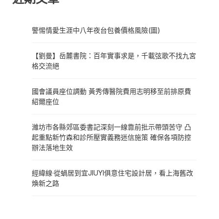
警惕情愛生涯中八年夜台包養價格風險(圖)
【劉曼】岳麓書院：百年實事求是，千載弦歌不找九宮
格交流絕
國會議員座位調動 黃秀傳醫院費用志明移至前排原費
紹爾座位
濰坊市各縣郊區委書記深刻一線靠前批示帶頭苦守 凸
起重點新竹森和診所壓實義務迷信施策 確保各項防控
辦法落地生效
經緯線·從蝸居到宜JIUYI俱意住宅設計居，看上海舊改
煥新之路