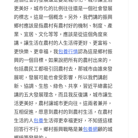
更美好，城市化的比例往往還是一個社會發展
的標志。這是一個概念。另外，我們講的振興
鄉村應該是指農村有農村好的機制、制度、產
業、宜居、文化等等，應該是從這個角度來
講。讓生活在農村的人生活得更好、更富裕、
更快樂、更幸福，我
包養行情
認為這是鄉村振
興的一個目標。如果說把所有的農村出來的，
包括農民工都吸引回農村去，那城市由誰來發
展呢，發展可能也會受影響，所以我們講創
新、協調、生態、綠色、共享，習近平總書記
講的五大發展理念，而且我反復講，城市讓生
活更美好，農村讓城市更向往。這兩者兼并，
互相促進，愿意到農村的到農村生活，在農村
生活的人
包養
生活得更幸福更好，不知道這樣
回答行不行。鄉村振興戰略是兼
包養網
顧的城
鄉統籌發展的。