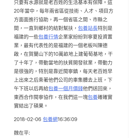
只要有水源就是老百姓的生活基本有保障。這
20年當中，每年兩省區從技術、人才、項目方
方面面進行協助，再一個省區之間、市縣之
間，一直到鄉村的結對幫扶，
包養站長
特別是
福建的一些
包養行情
企業家紛紛到寧夏投資置
業，最有代表性的是福建的一個老板叫陳德
啟，在賀蘭山下的10萬畝地上建葡萄基地，干
了十年了，帶動當地的扶貧開發就業，帶動力
是很強的，特別是靠近閩寧鎮，每天老百姓早
上出來之后乘著他們公司的車集體去上班，下
午下班以后再給
包養一個月價錢
他們送回來，
東西合作閩寧協作，在我們這一塊
包養
確確實
實結出了碩果。
2018-02-06
包養網
16:36:09
魏在平: