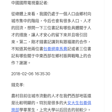
中國國際電視臺記者:
從總體上來看，我國仍處于一個人口由鄉村向
城市集中的階段，今后也會有很多人口、人才
的回流，想問一下三位書記有哪些具體關于人
才的措施，讓人才安心的留下來并且吸引回
來。第二，剛才錢書記講到有跟福建的合作，
不知道其他兩位書
包養網車馬費
記或者三位書
記有哪些關于中東西部在鄉村振興戰略上的合
作？謝謝。
2018-02-06 16:35:30
錢克孝:
農村目前往城市流動的人才在我們西部地區還
是比較明顯的。特別是很多的大
女大生包養俱
樂部
學畢業生，上完大學以后回去的就較少。