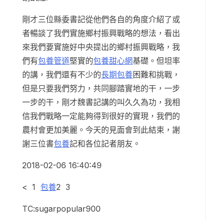
剛才三位縣委書記從他們各自的角度介紹了或
者暢談了我們實施鄉村振興戰略的想法，看出
來我們要實施好中央提出的鄉村振興戰略，我
們有
包養管道
堅實的
包養甜心網
基礎。但坦率
的講，我們還有不少的
長期包養
困難和挑戰，
但是只要我們努力，共同腳踏實地的干，一步
一步的干，剛才魏書記講的叫久久為功，我相
信我們戰略一定能夠得到很好的實現，我們的
農村會更加美麗。今天的見面會到此結束，謝
謝三位書
包養
記和各位記者朋友。
2018-02-06 16:40:49
< 1
包養
2 3
TC:sugarpopular900