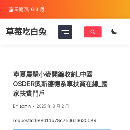
Skip
星期四, 6 8 月
to
content
草莓吃白兔
寧夏農墾小麥開鐮收割_中國
OSDER奧斯德德系車扶貧在線_國
家扶貧門戶
BY
admin
2025 年 8 月 2 日
requestId:688d14b78c7636.13630089.