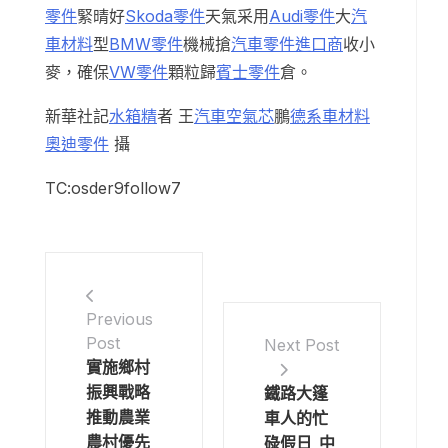
零件
緊晴好
Skoda零件
天氣采用
Audi零件
大
汽
車材料
型
BMW零件
機械搶
汽車零件進口商
收小
麥，確保
VW零件
顆粒歸
賓士零件
倉。
新華社記
水箱精
者 王
汽車空氣芯
鵬
德系車材料
奧迪零件
攝
TC:osder9follow7
Previous
Post
Next Post
實施鄉村
振興戰略
鐵路大篷
推動農業
車人的忙
農村優先
碌假日_中