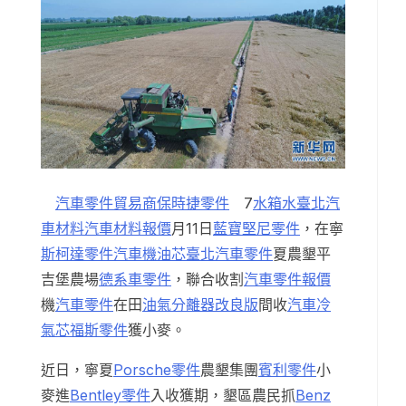
汽車零件貿易商
保時捷零件
7
水箱水
臺北汽
車材料
汽車材料報價
月11日
藍寶堅尼零件
，在寧
斯柯達零件
汽車機油芯
臺北汽車零件
夏農墾平
吉堡農場
德系車零件
，聯合收割
汽車零件報價
機
汽車零件
在田
油氣分離器改良版
間收
汽車冷
氣芯
福斯零件
獲小麥。
近日，寧夏
Porsche零件
農墾集團
賓利零件
小
麥進
Bentley零件
入收獲期，墾區農民抓
Benz