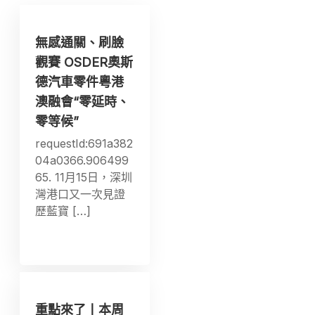
無感通關、刷臉
觀賽 OSDER奧斯
德汽車零件粵港
澳融會“零延時、
零等候”
requestId:691a382
04a0366.906499
65. 11月15日，深圳
灣港口又一次見證
歷藍寶 […]
重點來了丨本周