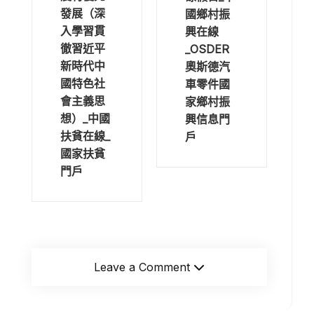
發展（深
國鄉村振
入學習貫
興在線
徹習近平
_OSDER
新時代中
奧斯德汽
國特色社
車零件國
會主義思
家鄉村振
想）_中國
興信息門
扶貧在線_
戶
國家扶貧
門戶
Leave a Comment