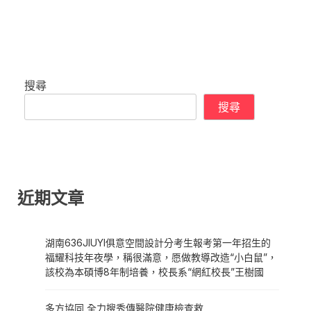
搜尋
搜尋
近期文章
湖南636JIUYI俱意空間設計分考生報考第一年招生的
福耀科技年夜學，稱很滿意，愿做教導改造“小白鼠”，
該校為本碩博8年制培養，校長系“網紅校長”王樹國
多方協同 全力搜秀傳醫院健康檢查救