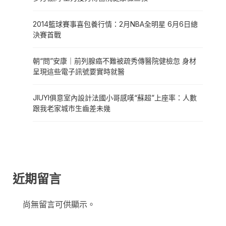
2014籃球賽事喜包養行情：2月NBA全明星 6月6日總
決賽首戰
朝“問”安康｜前列腺癌不難被疏秀傳醫院健檢忽 身材
呈現這些電子訊號要實時就醫
JIUYI俱意室內設計法國小哥感嘆“蘇超”上座率：人數
跟我老家城市生齒差未幾
近期留言
尚無留言可供顯示。