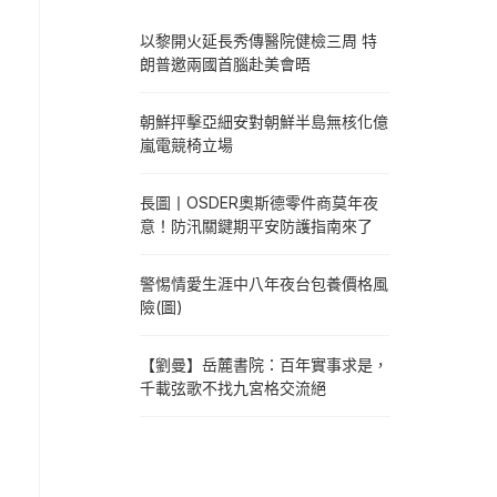
以黎開火延長秀傳醫院健檢三周 特
朗普邀兩國首腦赴美會晤
朝鮮抨擊亞細安對朝鮮半島無核化億
嵐電競椅立場
長圖丨OSDER奧斯德零件商莫年夜
意！防汛關鍵期平安防護指南來了
警惕情愛生涯中八年夜台包養價格風
險(圖)
【劉曼】岳麓書院：百年實事求是，
千載弦歌不找九宮格交流絕