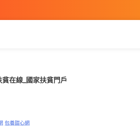
扶貧在線_國家扶貧門戶
網
包養甜心網