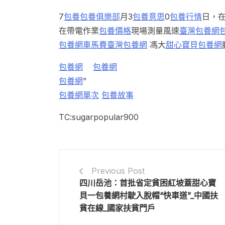
7
包養
包養俱樂部
月3
包養意思
0
包養行情
日，
在帶電作業
包養價格
現場測量風速
臺灣包養網
包養網車馬費
臺灣包養網
馮大
甜心寶貝包養網
包養網
包養網
包養網
”
包養網單次
包養故事
TC:sugarpopular900
Previous Post
四川岳池：首批省定貧困紅坡蓋甜心寶
貝一包養網村駛入脫帽“快車道”_中國扶
貧在線_國家扶貧門戶