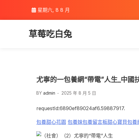
Skip
星期六, 8 8 月
to
content
草莓吃白兔
尤寧的一包養網“帶電”人生_中國
BY
admin
2025 年 8 月 5 日
requestId:6890ef89024af6.59887917.
包養
甜心花園
包養妹
包養留言板
甜心寶貝包養