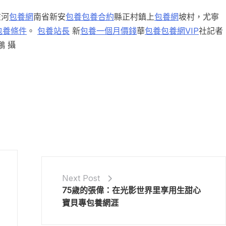
在河
包養網
南省新安
包養
包養合約
縣正村鎮上
包養網
坡村，尤寧
包養條件
。
包養站長
新
包養一個月價錢
華
包養
包養網VIP
社記者
鵬 攝
Next Post
75歲的張偉：在光影世界里享用生甜心
寶貝專包養網涯