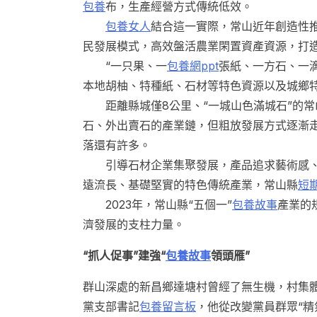
包養
布，生產經營方式傳統低效。
包養女人
結合這一實際，常山近年創造性
民發展模式，高效盤活農業閑置資產資源，打造
“一只果、一
包養網ppt
張紙、一方石、一滴
本地胡柚、特種紙、石材等特色資源以及城鄉特
距離縣城僅8公里、“一城山色滿城石”的常
石、外出賣石的產業鏈，但粗放發展方式逐漸
落還有許多。
引導石材企業集聚發展，產品追求藝術感、
遠流長、基礎堅實的特色傳統產業，常山縣
短
2023年，常山縣“五個一”
包養故事
產業的
濟發展的支柱力量。
“抓人促事”建強“
包養故事
領頭雁”
群山深處的新昌鄉達塘村曾經了無生機，村集體
黨支部書記
包養留言板
，他從改變黨員群眾“精