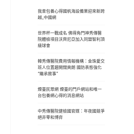
我查包養心得國帆海設備業迎來新跨
越_中國網
世界杯一戰成名 佛得角門神秀傳醫
院體檢項目沃齊尼亞加入同盟智利頂
級球會
韓秀傳醫院費用情報機構：金珠愛交
班人位置趨開闊爽朗 國防表態強化
“繼承敘事”
煙臺民眾網 煙臺的門戶網站和唯一
台包養網心得的消息網站
中秀傳醫院健檢國官媒：年夜國競爭
絕非零和博弈