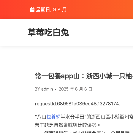
Skip
星期日, 9 8 月
to
content
草莓吃白兔
常一包養app山：浙西小城一只
BY
admin
2025 年 8 月 8 日
requestId:689581a086ec48.13278174.
“八山
包養網
半水分半田”的浙西山區小縣衢州
苦于缺乏自然稟賦與比較優勢。