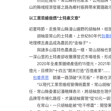
然而近幾年，常山縣特色產業、公用品牌、
山的縣域經濟發展之路為鄉村振興帶來實踐啟
以工業思維做透“土特產文章”
初夏時節，走進常山縣漫山遍野的胡柚林，枝
胡柚是常山的土特產，上世紀80年代
包養
地理標志產品成為農民的“金柚子”。
與諸多山區特色農產品一樣，常山胡柚也曾
一深山里的土特產卻收獲爆發式市場增長，形成
2020年全產業鏈總產值約15億元，2021年攀
億元，目標到“十四五”期末打造“百億產業”……
包養意思
銷量一路頂破“天花板”，不斷在
“以現代工業思維經營傳統農業，常山胡柚‘
任、常山縣委書記潘曉輝表示，將胡柚放在現
品牌等市場化路徑，才讓胡柚實現“從10元一袋
在常山，一只胡柚能被“吃干榨盡”：開發果