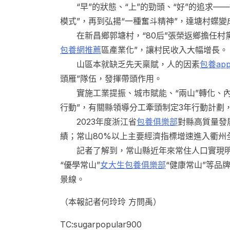
“早”的狀態、“上”的勁頭、“好”的追求—
模式”，再到弘揚“一種奮斗精神”，達塘村蝶變
在新昌鄉郭塘村，“80后”張榮返鄉擔任村
包養網推薦
區產業化”，讓村民收入大幅增長。
山區本就缺乏先天稟賦，人的因素
包養ap
頭雁”隊伍，發揮帶頭作用。
實施工業提振、城市賦能、“兩山”轉化、內外
行動”，有關縣領導分工牽頭制定3年行動計劃
2023年度浙江省
包養俱樂部
對縣高質量發
績；常山80%以上主要經濟指標增速進入衢州
記者了解到，常山縣近年來常住人口實現明
“優學常山”
女大生包養俱樂部
“健康常山”等品
景線。
（本報記者何玲玲 方問禹）
TC:sugarpopular900