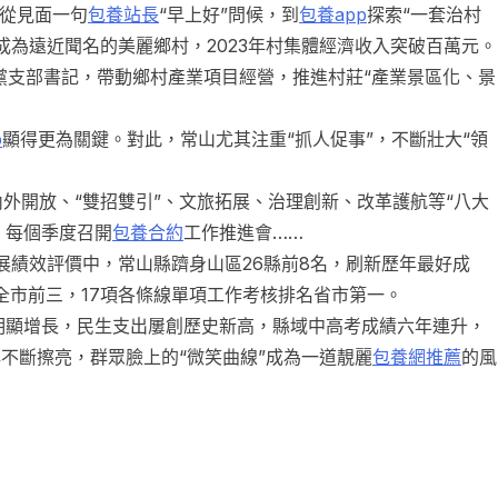
—從見面一句
包養站長
“早上好”問候，到
包養app
探索“一套治村
成為遠近聞名的美麗鄉村，2023年村集體經濟收入突破百萬元。
黨支部書記，帶動鄉村產業項目經營，推進村莊“產業景區化、景
p
顯得更為關鍵。對此，常山尤其注重“抓人促事”，不斷壯大“領
開放、“雙招雙引”、文旅拓展、治理創新、改革護航等“八大
，每個季度召開
包養合約
工作推進會……
展績效評價中，常山縣躋身山區26縣前8名，刷新歷年最好成
全市前三，17項各條線單項工作考核排名省市第一。
顯增長，民生支出屢創歷史新高，縣域中高考成績六年連升，
牌不斷擦亮，群眾臉上的“微笑曲線”成為一道靚麗
包養網推薦
的風