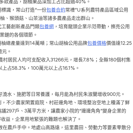
0多款產品，胡柚果品深加工占比超過40%。
標識，常山打造“一份
包養合約
常禮”U系列農特產品區域公用
胡柚、猴頭菇、山茶油等諸多農產品走出群山。
工藝創新產品門類
包養網
，培育龍頭企業示范帶動，擦亮公用
產業鏈的各個環節。
柚總產量達到14萬噸；常山胡柚公用品牌
包養價格
價值達12.25
億元。
居民人均可支配收入31266元，增長7.8%；全縣180個村集
上占58.3%，100萬元以上占16.1%。
好澆水、施肥等日常養護，每月能為村民朱淑蘭增收900元。
到，不少農家閑置庭院、村莊邊角地、環境整治空地上種滿了鮮
議297戶、3萬平方米，讓農家小院的“邊邊角角”變身企業的
得收益，企業用地緊張的難題也解決了。
在農戶手中。地處山高路遠，這里農田、勞動力等要素零散分