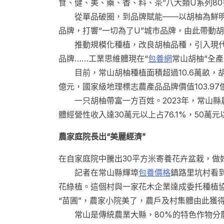
食、健、美、藥、香、料、茶”八大類U系列8
從單品破圈，到品牌賦能——以胡柚為鮮明
品牌，打響“一切為了U”城市品牌，由此帶動
推動規模化種植，改良胡柚品種，引入現代
品牌……工業思維體現在“
包養網
常山胡柚”全
目前，常山胡柚種植面積超過10.6萬畝，胡
億元，國家級地理標志農產品品牌價值103.97
一只胡柚帶富一方百姓。2023年，常山縣農村
體經營性收入達30萬元以上占76.1%，50萬元以
農家庭院長出“美麗經濟”
在自家庭院中騰出30平方米寄養花卉盆栽，做
記者在常山縣輝埠
包養價格
鎮路里坑村看
花綠植。這個村與一家花木企業達成委托種植協
“苗圃”，農家小院美了，農戶及村集體由此獲
常山是傳統農業大縣，80%的特色作物分散