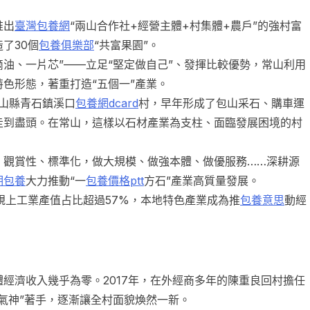
推出
臺灣包養網
“兩山合作社+經營主體+村集體+農戶”的強村富
了30個
包養俱樂部
“共富果園”。
油、一片芯”——立足“堅定做自己”、發揮比較優勢，常山利用
色形態，著重打造“五個一”產業。
山縣青石鎮溪口
包養網dcard
村，早年形成了包山采石、購車運
走到盡頭。在常山，這樣以石材產業為支柱、面臨發展困境的村
觀賞性、標準化，做大規模、做強本體、做優服務……深耕源
期包養
大力推動“一
包養價格ptt
方石”產業高質量發展。
規上工業產值占比超過57%，本地特色產業成為推
包養意思
動經
經濟收入幾乎為零。2017年，在外經商多年的陳重良回村擔任
氣神”著手，逐漸讓全村面貌煥然一新。