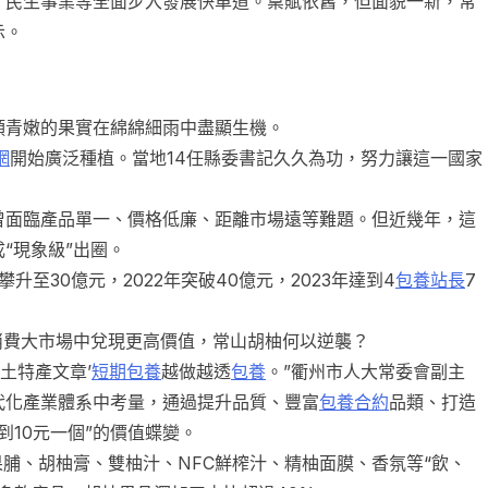
民生事業等全面步入發展快車道。稟賦依舊，但面貌一新，常
示。
頭青嫩的果實在綿綿細雨中盡顯生機。
網
開始廣泛種植。當地14任縣委書記久久為功，努力讓這一國家
面臨產品單一、價格低廉、距離市場遠等難題。但近幾年，這
“現象級”出圈。
升至30億元，2022年突破40億元，2023年達到4
包養站長
7
消費大市場中兌現更高價值，常山胡柚何以逆襲？
土特產文章’
短期包養
越做越透
包養
。”衢州市人大常委會副主
代化產業體系中考量，通過提升品質、豐富
包養合約
品類、打造
到10元一個”的價值蝶變。
脯、胡柚膏、雙柚汁、NFC鮮榨汁、精柚面膜、香氛等“飲、