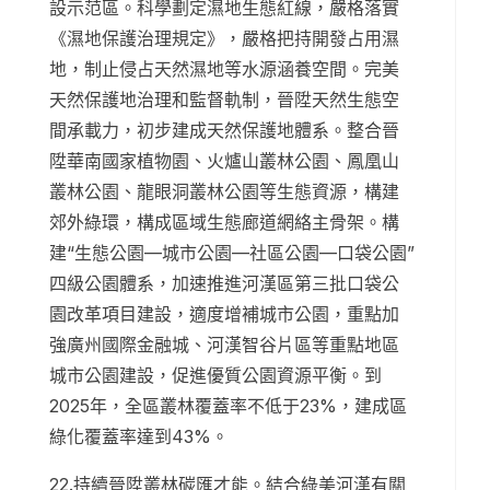
設示范區。科學劃定濕地生態紅線，嚴格落實
《濕地保護治理規定》，嚴格把持開發占用濕
地，制止侵占天然濕地等水源涵養空間。完美
天然保護地治理和監督軌制，晉陞天然生態空
間承載力，初步建成天然保護地體系。整合晉
陞華南國家植物園、火爐山叢林公園、鳳凰山
叢林公園、龍眼洞叢林公園等生態資源，構建
郊外綠環，構成區域生態廊道網絡主骨架。構
建“生態公園—城市公園—社區公園—口袋公園”
四級公園體系，加速推進河漢區第三批口袋公
園改革項目建設，適度增補城市公園，重點加
強廣州國際金融城、河漢智谷片區等重點地區
城市公園建設，促進優質公園資源平衡。到
2025年，全區叢林覆蓋率不低于23%，建成區
綠化覆蓋率達到43%。
22.持續晉陞叢林碳匯才能。結合綠美河漢有關