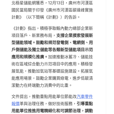
北極星儲能網獲悉，12月13日，廣州市河漢區
國民當局關于印發《廣州市河漢區碳達峰實施
計劃》（以下簡稱《計劃》）的告訴。
《計劃》指出，積極爭取轄內動力總部企業新
項目落戶、新業務布局，
支撐企業摸索發展新
型儲能領域。鼓勵和規范發電側、電網側、用
戶側儲能及獨立儲能等各類新型儲能項目示范
應用和規模化推廣。
加速推動冰蓄冷、儲能技
術在區域綜合動力示范項目中的應用。積極發
展氫能，推動加氫站等基礎設施建設。拓展氫
能應用場景，鼓勵企業購買綠電，進步低碳清
潔動力在終端動力消費中的比重。
文件提出，推動重點用能單位節能改
汽車零件
報價
革與治理任務，做好技術服務，
引導重點
用能單位推進用電精細化和可調節治理，調動