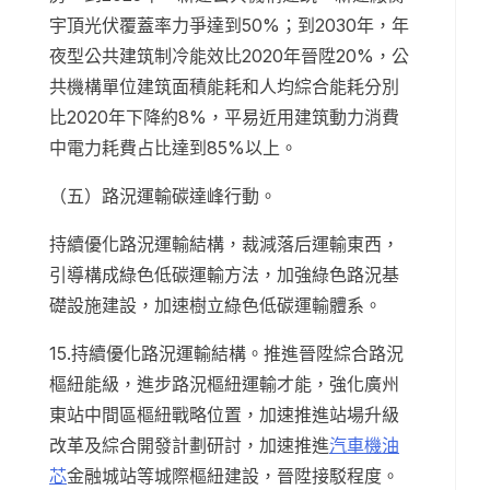
宇頂光伏覆蓋率力爭達到50%；到2030年，年
夜型公共建筑制冷能效比2020年晉陞20%，公
共機構單位建筑面積能耗和人均綜合能耗分別
比2020年下降約8%，平易近用建筑動力消費
中電力耗費占比達到85%以上。
（五）路況運輸碳達峰行動。
持續優化路況運輸結構，裁減落后運輸東西，
引導構成綠色低碳運輸方法，加強綠色路況基
礎設施建設，加速樹立綠色低碳運輸體系。
15.持續優化路況運輸結構。推進晉陞綜合路況
樞紐能級，進步路況樞紐運輸才能，強化廣州
東站中間區樞紐戰略位置，加速推進站場升級
改革及綜合開發計劃研討，加速推進
汽車機油
芯
金融城站等城際樞紐建設，晉陞接駁程度。