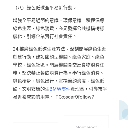
（八）綠色低碳全平易近行動。
增強全平易近節約意識、環保意識，積極倡導
綠色生涯、綠色消費，充足發揮公共機構榜樣
感化，引導企業實行社會責任。
24.推廣綠色低碳生涯方法。深刻開展綠色生涯
創建行動，建設節約型機關、綠色家庭、綠色
學校、綠色社區。開展機關食堂反食物浪費任
務，堅決禁止餐飲浪費行為。奉行綠色消費、
綠色棲身、綠色出行，宣揚簡約適度、綠色低
碳、文明安康的生
BMW零件
涯理念，引導市平
易近養成節約用電、 TC:osder9follow7
Next Post