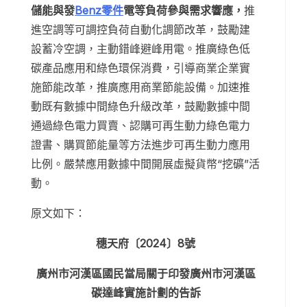
儲能與發
Benz零件
電等負荷參與需求響應，
推
進空調等可調控負荷自動化調節改革，鼓勵建
設蓄冷空調，主動錯峰避峰用電。推廣綠色低
碳產品應用和綠色環保消費，引導商業企業實
施節能改革，推廣應用商業節能設備。加速推
動既有數據中間綠色升級改革，鼓勵數據中間
通過綠色電力買賣、認購可再生動力綠色電力
證書、購買節能量等方法進步可再生動力應用
比例。嚴禁應用數據中間開展虛擬貨幣“挖礦”活
動。
原文如下：
穗天府〔2024〕8號
廣州市河漢區國民當局關于印發廣州市河漢區
碳達峰實施計劃的告訴