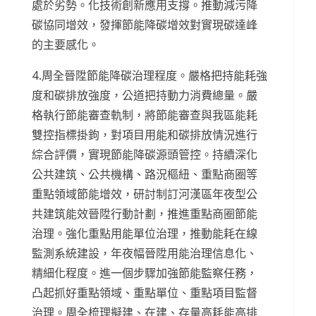
處於劣勢。化技術創新應用支撐。推動減污降
碳協同增效，發揮節能降碳增效對實現碳達峰
的主要感化。
4.周全晉陞節能降碳治理程度。嚴格把持能耗強
度和碳排放強度，公道把持動力消費總量。嚴
格執行節能審查軌制，將節能審查與我區能耗
雙控指標掛鉤，對項目用能和碳排放情況進行
綜合評價，實現節能降碳源頭管控。持續深化
公共建筑、公共機構、路況樞紐、重點商圈等
重點領域節能增效，研討制訂河漢區年夜型公
共建筑能效晉陞行動計劃，推進重點商圈節能
治理。強化重點用能單位治理，推動能耗在線
監測系統建設，年夜幅晉陞用能治理信息化、
精細化程度。進一個步驟加強節能監察任務，
凸起抓好重點領域、重點單位、重點項目監督
治理。周全梳理擬建、在建、存量高耗能高排