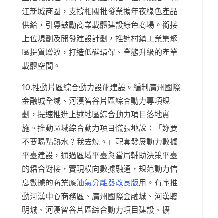
江新城商圈，支撐相關批發業擴年夜綠色產品
供給，引導鼓勵商業載體建設綠色商場。銜接
上位規劃及開發建設計劃，推進村鎮工業集聚
區提質增效，打造低碳環保、業態升級的產業
載體空間。
10.推動片區綜合動力設施建設。編制廣州國際
金融城全域、河漢智谷片區綜合動力專項規
劃，提速推進上述地區綜合動力項目落地實
施。推動區域綜合動力項目慌張地說：「妳要
不要喝點熱水？我去燒。」配套發展動力數據
平臺建設，通過區域平臺與當局輔助決策平臺
的耦合對接，實現橫向數據融通，規范動力信
息數據的商業應
油氣分離器改良版
用。有序推
動河漢中心商務區、廣州國際金融城、河漢聰
明城、河漢智谷片區綜合動力項目建設、擴