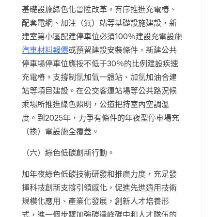
基礎設施綠色化晉陞改革。有序推進充電樁、
配套電網、加注（氣）站等基礎設施建設，新
建室第小區配建停車位必須100％建設充電設施
汽車材料報價
或預留建設安裝條件，新建公共
停車場停車位應按不低于30％的比例建設疾速
充電樁。支撐制氫加氫一體站、加氫加油合建
站等項目建設。在公交客運站場等公共路況候
乘場所推進綠色照明，公道把持室內空調溫
度。到2025年，力爭有條件的年夜型停車場充
（換）電設施全覆蓋。
（六）綠色低碳創新行動。
加年夜綠色低碳技術研發和推廣力度，充足發
揮科技創新支撐引領感化，促進先進適用技術
規模化應用、產業化發展，創新人才培養形
式，進一個步驟加強碳達峰碳中和人才隊伍的