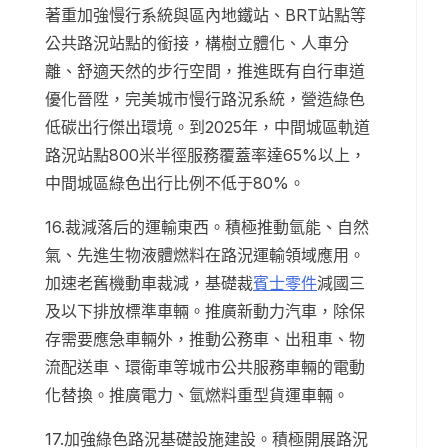
著重加強慢行系統與區內地鐵站、BRT站點等
公共路況站點的銜接，構樹立體化、人車分
離、舒適天然的步行空間，推進既有自行車道
優化晉陞，完美城市慢行路況系統，營造綠色
低碳出行傑出環境。到2025年，中間城區軌道
路況站點800米半徑服務覆蓋率達65%以上，
中間城區綠色出行比例不低于80%。
16.裁減落后的運輸東西。積極推動氫能、自然
氣、先進生物液體燃料在路況運輸領域應用。
加速老舊機動車裁減，基礎裁
賓士零件
減國三
及以下排放標準車輛。推廣新動力汽車，除保
存需要應急車輛外，推動公務車、出租車、物
流配送車、環衛車等城市公共服務車輛的電動
化替換。推廣電力、氫燃料重型貨運車輛。
17.加強綠色路況基礎設施建設。積極開展路況