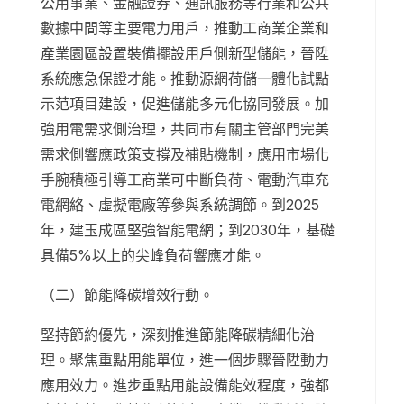
公用事業、金融證券、通訊服務等行業和公共
數據中間等主要電力用戶，推動工商業企業和
產業園區設置裝備擺設用戶側新型儲能，晉陞
系統應急保證才能。推動源網荷儲一體化試點
示范項目建設，促進儲能多元化協同發展。加
強用電需求側治理，共同市有關主管部門完美
需求側響應政策支撐及補貼機制，應用市場化
手腕積極引導工商業可中斷負荷、電動汽車充
電網絡、虛擬電廠等參與系統調節。到2025
年，建玉成區堅強智能電網；到2030年，基礎
具備5%以上的尖峰負荷響應才能。
（二）節能降碳增效行動。
堅持節約優先，深刻推進節能降碳精細化治
理。聚焦重點用能單位，進一個步驟晉陞動力
應用效力。進步重點用能設備能效程度，強都