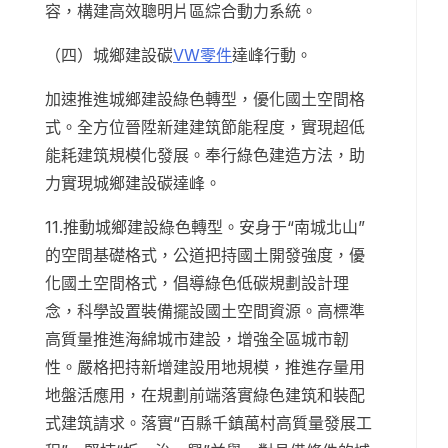
容，構建高效聰明片區綜合動力系統。
（四）城鄉建設碳
VW零件
達峰行動。
加速推進城鄉建設綠色轉型，優化國土空間格
式。全方位晉陞新建建筑節能程度，實現超低
能耗建筑規模化發展。奉行綠色建造方法，助
力實現城鄉建設碳達峰。
11.推動城鄉建設綠色轉型。安身于“南城北山”
的空間基礎格式，公道把持國土開發強度，優
化國土空間格式，倡導綠色低碳規劃設計理
念，科學設置裝備擺設國土空間資源。高標準
高質量推進海綿城市建設，增強全區城市韌
性。嚴格把持新增建設用地規模，推進存量用
地盤活應用，在規劃前端落實綠色建筑和裝配
式建筑請求。落實“百縣千鎮萬村高質量發展工