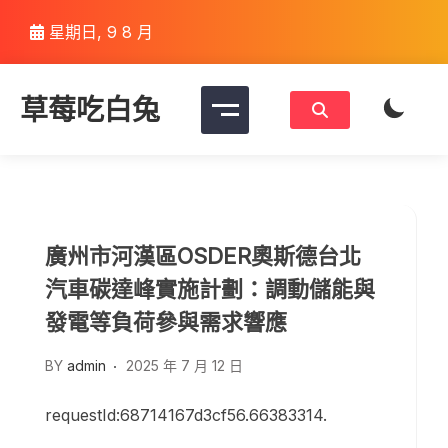
Skip
星期日, 9 8 月
to
content
草莓吃白兔
廣州市河漢區OSDER奧斯德台北
汽車碳達峰實施計劃：調動儲能與
發電等負荷參與需求響應
BY
admin
2025 年 7 月 12 日
requestId:68714167d3cf56.66383314.