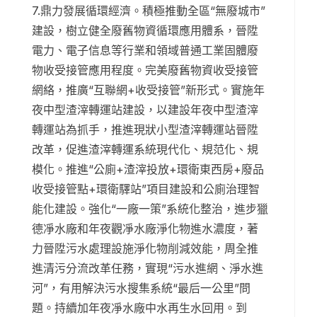
7.鼎力發展循環經濟。積極推動全區“無廢城市”
建設，樹立健全廢舊物資循環應用體系，晉陞
電力、電子信息等行業和領域普通工業固體廢
物收受接管應用程度。完美廢舊物資收受接管
網絡，推廣“互聯網+收受接管”新形式。實施年
夜中型渣滓轉運站建設，以建設年夜中型渣滓
轉運站為抓手，推進現狀小型渣滓轉運站晉陞
改革，促進渣滓轉運系統現代化、規范化、規
模化。推進“公廁+渣滓投放+環衛東西房+廢品
收受接管點+環衛驛站”項目建設和公廁治理智
能化建設。強化“一廠一策”系統化整治，進步獵
德凈水廠和年夜觀凈水廠淨化物進水濃度，著
力晉陞污水處理設施淨化物削減效能，周全推
進清污分流改革任務，實現“污水進網、淨水進
河”，有用解決污水搜集系統“最后一公里”問
題。持續加年夜凈水廠中水再生水回用。到