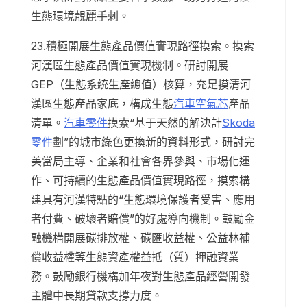
生態環境靚麗手刺。
23.積極開展生態產品價值實現路徑摸索。摸索
河漢區生態產品價值實現機制。研討開展
GEP（生態系統生產總值）核算，充足摸清河
漢區生態產品家底，構成生態
汽車空氣芯
產品
清單。
汽車零件
摸索“基于天然的解決計
Skoda
零件
劃”的城市綠色更換新的資料形式，研討完
美當局主導、企業和社會各界參與、市場化運
作、可持續的生態產品價值實現路徑，摸索構
建具有河漢特點的“生態環境保護者受害、應用
者付費、破壞者賠償”的好處導向機制。鼓勵金
融機構開展碳排放權、碳匯收益權、公益林補
償收益權等生態資產權益抵（質）押融資業
務。鼓勵銀行機構加年夜對生態產品經營開發
主體中長期貸款支撐力度。