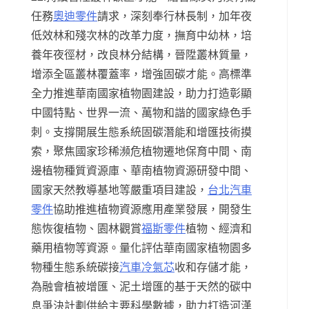
任務
奧迪零件
請求，深刻奉行林長制，加年夜
低效林和殘次林的改革力度，撫育中幼林，培
養年夜徑材，改良林分結構，晉陞叢林質量，
增添全區叢林覆蓋率，增強固碳才能。高標準
全力推進華南國家植物園建設，助力打造彰顯
中國特點、世界一流、萬物和諧的國家綠色手
刺。支撐開展生態系統固碳潛能和增匯技術摸
索，聚焦國家珍稀瀕危植物遷地保育中間、南
邊植物種質資源庫、華南植物資源研發中間、
國家天然教導基地等嚴重項目建設，
台北汽車
零件
協助推進植物資源應用產業發展，開發生
態恢復植物、園林觀賞
福斯零件
植物、經濟和
藥用植物等資源。量化評估華南國家植物園多
物種生態系統碳接
汽車冷氣芯
收和存儲才能，
為融會植被增匯、泥土增匯的基于天然的碳中
息爭決計劃供給主要科學數據，助力打造河漢