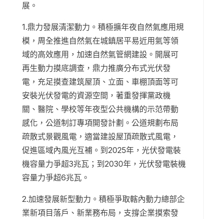
展。
1.鼎力發展清潔動力。積極擴年夜自然氣應用規
模，周全推進自然氣在城鎮居平易近用氣等領
域的高效應用，加速自然氣管網建設。開展可
再生動力摸底調查，鼎力推廣分布式光伏發
電，充足摸查建筑屋頂、立面、車棚頂面等可
安裝光伏發電的資源空間，著重發揮黨政機
關、醫院、學校等年夜型公共機構的示范帶動
感化，公道制訂專項開發計劃。公道規劃布局
疏散式景觀風電，適當建設屋頂疏散式風電，
促進區域內風光互補。到2025年，光伏發電裝
機容量力爭超3兆瓦；到2030年，光伏發電裝機
容量力爭超6兆瓦。
2.加速發展新型動力。積極爭取轄內動力總部企
業新項目落戶、新業務布局，支撐企業摸索發