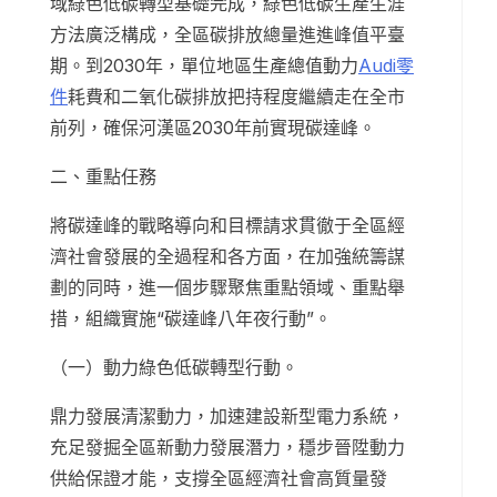
域綠色低碳轉型基礎完成，綠色低碳生產生涯
方法廣泛構成，全區碳排放總量進進峰值平臺
期。到2030年，單位地區生產總值動力
Audi零
件
耗費和二氧化碳排放把持程度繼續走在全市
前列，確保河漢區2030年前實現碳達峰。
二、重點任務
將碳達峰的戰略導向和目標請求貫徹于全區經
濟社會發展的全過程和各方面，在加強統籌謀
劃的同時，進一個步驟聚焦重點領域、重點舉
措，組織實施“碳達峰八年夜行動”。
（一）動力綠色低碳轉型行動。
鼎力發展清潔動力，加速建設新型電力系統，
充足發掘全區新動力發展潛力，穩步晉陞動力
供給保證才能，支撐全區經濟社會高質量發