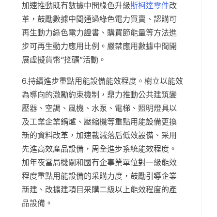
加速推動既有數據中間綠色升級
斯柯達零件
改
革，鼓勵數據中間通過綠色電力買賣、認購可
再生動力綠色電力證書、購買節能量等方法進
步可再生動力應用比例。嚴禁應用數據中間開
展虛擬貨幣“挖礦”活動。
6.持續進步重點用能設備能效程度。樹立以能效
為導向的激勵約束機制，鼎力推動公共建筑變
壓器、空調、風機、水泵、電梯、照明燈具以
及工業企業鍋爐、壓縮機等重點用能設備更換
新的資料改革，加速裁減落后低效設備、采用
先進高效產品設備，周全進步系統能效程度。
加年夜當局機關和國有企事業單位對一級能效
程度重點用能設備的采購力度，鼓勵引導企業
新建、改擴建項目采購二級以上能效程度的產
品設備。