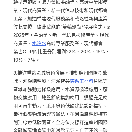
轉型示范區。鼎力發展金融業、高端專業服務
業、現代商貿業、新一代信息技術和現代都會
工業，加速構建現代服務業和戰略性新興產業
彼此支撐、彼此賦能的“雙輪驅動”發展格式。到
2025年，金融業、新一代信息技術產業、現代
商貿業、
水箱水
高端專業服務業、現代都會工
業占GDP的比重分別達到22%、20%、15%、
10%、7%。
9.推進重點區域綠色發展。推動廣州國際金融
城、河漢聰明城、河漢智谷
德系車材料
片區等
區域加強動力梯級應用、水資源循環應用、廢
物交換應用、地盤節約集約應用。通過充足應
用可再生動力、采用綠色低碳建筑設計標準、
奉行低碳物流治理等辦法，在河漢聰明城摸索
創建綠色低碳園區。全方位支撐打造廣州國際
金融城碳達峰碳中和試點示范。在河漢路—珠