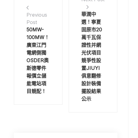
華潤中
Previous
選！寧夏
Post
50MW-
固原市20
100MW！
萬千瓦保
廣東江門
證性并網
電網側獨
光伏項目
OSDER奧
競爭性設
斯德零件
置JIUYI
報價立儲
俱意翻修
能電站項
設計裝備
目競配！
擺設結果
公示