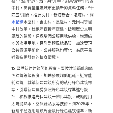
程”，堅持“拆、治、興”并舉，對具備條件的城
中村，高質量推進城市更換新的資料任務，“十
四五”期間，推進冼村、新塘新合、凌塘村、柯
水箱精
木塱村、吉山村、長湴村、元崗村等城
中村改革。杜絕年夜拆年夜建、破壞歷史文明
風貌的建設。通過增添公服用地供給，增添綠
地與廣場用地，晉陞整體風貌品質，加速實現
公共資源平衡化、公共服務均等化，為居平易
近營造更舒適的棲身環境。
12.晉陞新建建筑節能程度。晉陞建筑節能和綠
色建筑等級程度，加速發展超低能耗、近零能
耗建筑。城鎮新建建筑所有的執行綠色建筑標
準，引導新建農房參照綠色建筑標準進行設
計。積極推進光伏建筑一體化建設，鼓勵應用
太陽能熱水、空氣源熱泵等技術。到2025年，
新建平易近用建筑周全執行綠色建筑標準，新