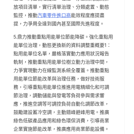
放項目清單，實行清單治理、分類處置、動態
監控，推動
汽車零件進口商
能效程度應提盡
提，力爭周全達到國內甚至國際先進程度。
5.鼎力推動重點用能單位節能降碳。強化重點用
能單位治理，動態更換新的資料調整重概要1：
點用能單位名單，嚴格落實動力應用狀況報告
軌制，推動重點用能單位樹立動力治理中間，
力爭實現動力在線監測系統全覆蓋。推動重點
用能單位節能改革與治理任務，做好技術服
務，引導重點用能單位推進用電精細化和可調
節治理，調動儲能與發電等負荷參與需求響
應，推進空調等可調控負荷自動化調節改革，
鼓勵建設蓄冷空調，主動錯峰避峰用電。推廣
綠色低碳產品應用和綠色環保消費，引導商業
企業實施節能改革，推廣應用商業節能設備。