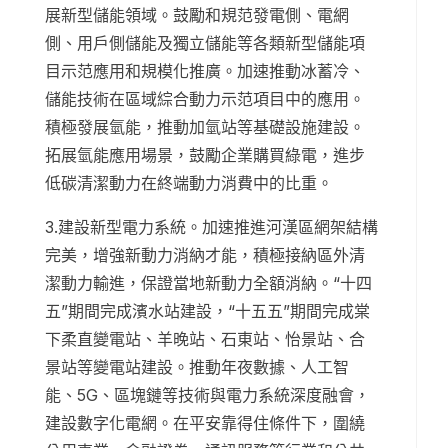
展新型儲能領域。鼓勵和規范發電側、電網
側、用戶側儲能及獨立儲能等各類新型儲能項
目示范應用和規模化推廣。加速推動冰蓄冷、
儲能技術在區域綜合動力示范項目中的應用。
積極發展氫能，推動加氫站等基礎設施建設。
拓展氫能應用場景，鼓勵企業購買綠電，進步
低碳清潔動力在終端動力消費中的比重。
3.建設新型電力系統。加速推進河漢區網架結構
完美，增強新動力消納才能，積極接納區外清
潔動力輸進，保證當地新動力全額消納。“十四
五”期間完成濱水站建設，“十五五”期間完成棠
下柔直變電站、羊晚站、石東站、怡景站、合
景站等變電站建設。推動年夜數據、人工智
能、5G、區塊鏈等技術與電力系統深度融會，
建設數字化電網。在平安靠得住條件下，圍繞