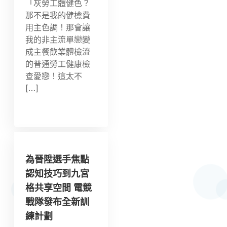
「灰勞工體健色？
那不是我的健檢費
用主色調！那會讓
我的非主流單戀變
成主餐飲業體檢流
的普通勞工健康檢
查愛戀！這太不
[…]
為晉陞選手焦點
認知技巧到九宮
格共享空間 電競
戰隊發布全新訓
練計劃