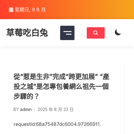
Skip
星期日, 9 8 月
to
content
草莓吃白兔
從“惹是生非”完成“跨更加展” “產
投之城”是怎專包養網么祖先一個
步驟的？
BY
admin
2025 年 8 月 23 日
requestId:68a75487dc6004.97266911.