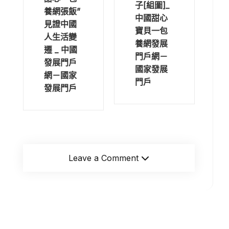
子[組圖]_
養網張飯”
中國甜心
見證中國
寶貝一包
人生活變
養網發展
遷 _ 中國
門戶網－
發展門戶
國家發展
網－國家
門戶
發展門戶
Leave a Comment