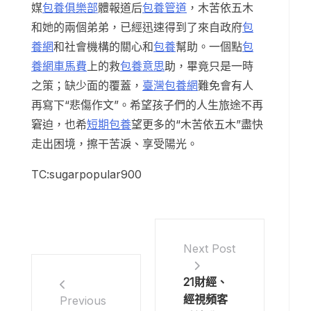
媒
包養俱樂部
體報道后
包養管道
，木苦依五木
和她的兩個弟弟，已經迅速得到了來自政府
包
養網
和社會機構的關心和
包養
幫助。一個點
包
養網車馬費
上的救
包養意思
助，畢竟只是一時
之策；缺少面的覆蓋，
臺灣包養網
難免會有人
再寫下“悲傷作文”。希望孩子們的人生旅途不再
窘迫，也希
短期包養
望更多的“木苦依五木”盡快
走出困境，擦干苦淚、享受陽光。
TC:sugarpopular900
Next Post
21財經、
經視頻客
Previous