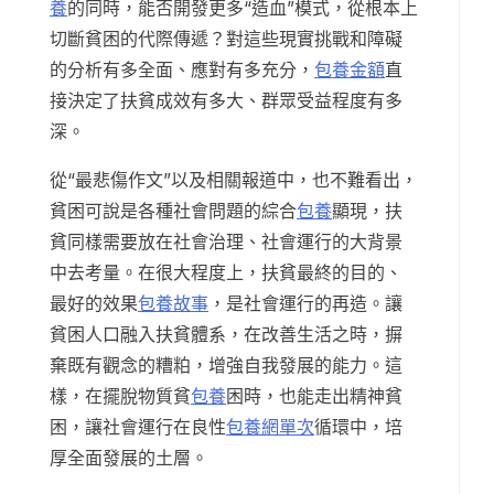
養
的同時，能否開發更多“造血”模式，從根本上
切斷貧困的代際傳遞？對這些現實挑戰和障礙
的分析有多全面、應對有多充分，
包養金額
直
接決定了扶貧成效有多大、群眾受益程度有多
深。
從“最悲傷作文”以及相關報道中，也不難看出，
貧困可說是各種社會問題的綜合
包養
顯現，扶
貧同樣需要放在社會治理、社會運行的大背景
中去考量。在很大程度上，扶貧最終的目的、
最好的效果
包養故事
，是社會運行的再造。讓
貧困人口融入扶貧體系，在改善生活之時，摒
棄既有觀念的糟粕，增強自我發展的能力。這
樣，在擺脫物質貧
包養
困時，也能走出精神貧
困，讓社會運行在良性
包養網單次
循環中，培
厚全面發展的土層。