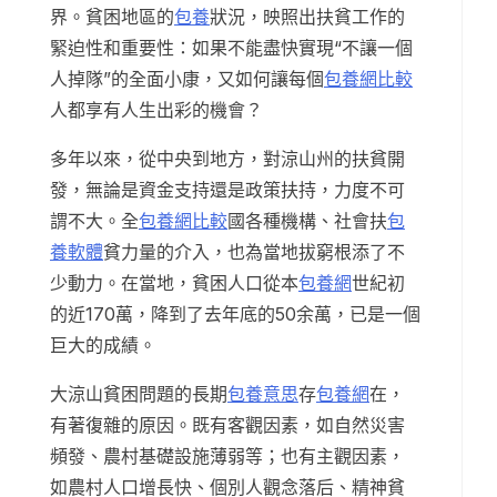
界。貧困地區的
包養
狀況，映照出扶貧工作的
緊迫性和重要性：如果不能盡快實現“不讓一個
人掉隊”的全面小康，又如何讓每個
包養網比較
人都享有人生出彩的機會？
多年以來，從中央到地方，對涼山州的扶貧開
發，無論是資金支持還是政策扶持，力度不可
謂不大。全
包養網比較
國各種機構、社會扶
包
養軟體
貧力量的介入，也為當地拔窮根添了不
少動力。在當地，貧困人口從本
包養網
世紀初
的近170萬，降到了去年底的50余萬，已是一個
巨大的成績。
大涼山貧困問題的長期
包養意思
存
包養網
在，
有著復雜的原因。既有客觀因素，如自然災害
頻發、農村基礎設施薄弱等；也有主觀因素，
如農村人口增長快、個別人觀念落后、精神貧