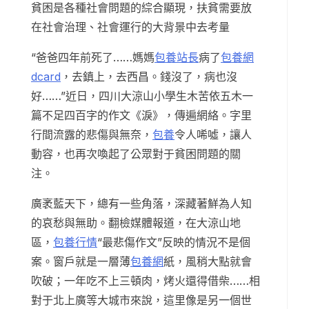
貧困是各種社會問題的綜合顯現，扶貧需要放
在社會治理、社會運行的大背景中去考量
“爸爸四年前死了……媽媽
包養站長
病了
包養網
dcard
，去鎮上，去西昌。錢沒了，病也沒
好……”近日，四川大涼山小學生木苦依五木一
篇不足四百字的作文《淚》，傳遍網絡。字里
行間流露的悲傷與無奈，
包養
令人唏噓，讓人
動容，也再次喚起了公眾對于貧困問題的關
注。
廣袤藍天下，總有一些角落，深藏著鮮為人知
的哀愁與無助。翻檢媒體報道，在大涼山地
區，
包養行情
“最悲傷作文”反映的情況不是個
案。窗戶就是一層薄
包養網
紙，風稍大點就會
吹破；一年吃不上三頓肉，烤火還得借柴……相
對于北上廣等大城市來說，這里像是另一個世