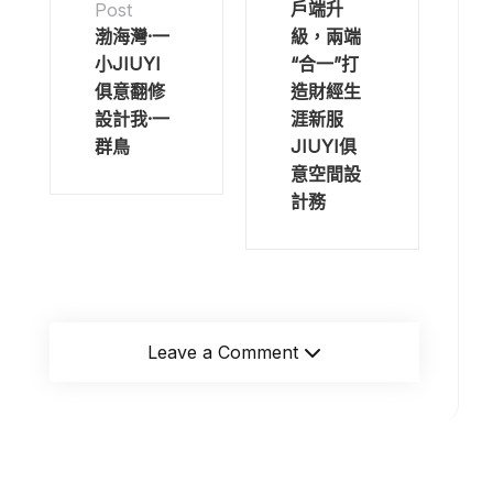
戶端升
Post
渤海灣·一
級，兩端
小JIUYI
“合一”打
俱意翻修
造財經生
設計我·一
涯新服
群鳥
JIUYI俱
意空間設
計務
Leave a Comment