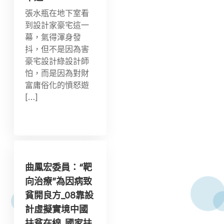
張水瓶在地下室看
到設計家豪宅這一
幕，氣得渾身發
抖，但不是因為害
豪宅設計綠設計師
怕，而是因為對財
富庸俗化的憤怒遊
[…]
曲鳳宏委員：“靶
向治療”為因病致
貧開良方_08靠設
計虛擬實境中國
扶貧在線_國家扶