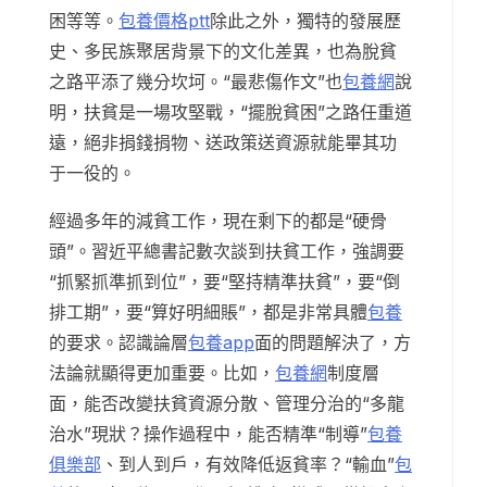
困等等。
包養價格ptt
除此之外，獨特的發展歷
史、多民族聚居背景下的文化差異，也為脫貧
之路平添了幾分坎坷。“最悲傷作文”也
包養網
說
明，扶貧是一場攻堅戰，“擺脫貧困”之路任重道
遠，絕非捐錢捐物、送政策送資源就能畢其功
于一役的。
經過多年的減貧工作，現在剩下的都是“硬骨
頭”。習近平總書記數次談到扶貧工作，強調要
“抓緊抓準抓到位”，要“堅持精準扶貧”，要“倒
排工期”，要“算好明細賬”，都是非常具體
包養
的要求。認識論層
包養app
面的問題解決了，方
法論就顯得更加重要。比如，
包養網
制度層
面，能否改變扶貧資源分散、管理分治的“多龍
治水”現狀？操作過程中，能否精準“制導”
包養
俱樂部
、到人到戶，有效降低返貧率？“輸血”
包