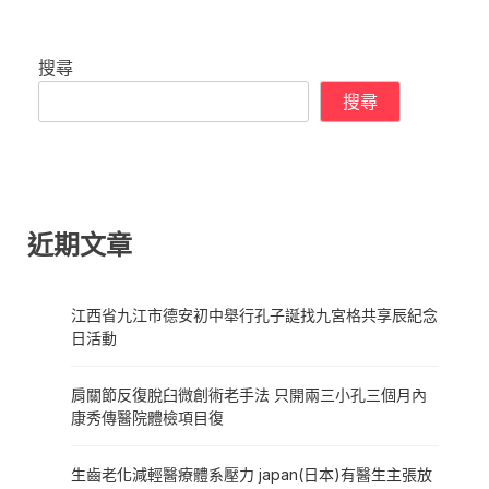
搜尋
搜尋
近期文章
江西省九江市德安初中舉行孔子誕找九宮格共享辰紀念
日活動
肩關節反復脫臼微創術老手法 只開兩三小孔三個月內
康秀傳醫院體檢項目復
生齒老化減輕醫療體系壓力 japan(日本)有醫生主張放