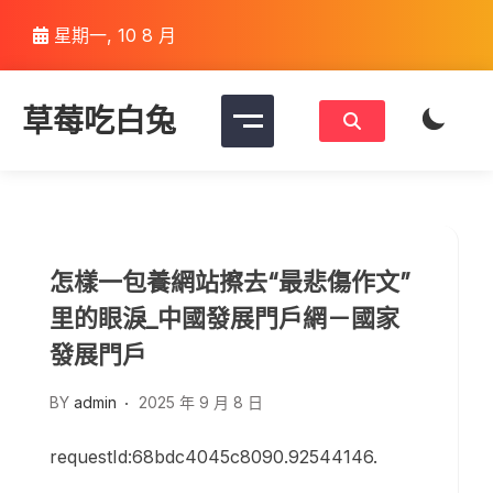
Skip
星期一, 10 8 月
to
content
草莓吃白兔
怎樣一包養網站擦去“最悲傷作文”
里的眼淚_中國發展門戶網－國家
發展門戶
BY
admin
2025 年 9 月 8 日
requestId:68bdc4045c8090.92544146.