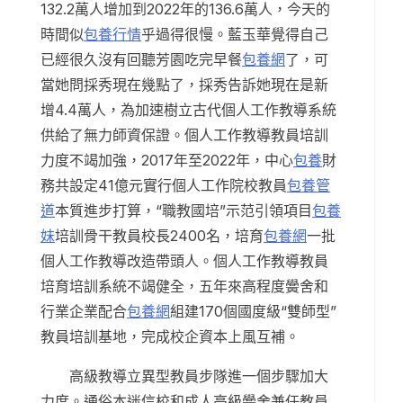
132.2萬人增加到2022年的136.6萬人，今天的
時間似
包養行情
乎過得很慢。藍玉華覺得自己
已經很久沒有回聽芳園吃完早餐
包養網
了，可
當她問採秀現在幾點了，採秀告訴她現在是新
增4.4萬人，為加速樹立古代個人工作教導系統
供給了無力師資保證。個人工作教導教員培訓
力度不竭加強，2017年至2022年，中心
包養
財
務共設定41億元實行個人工作院校教員
包養管
道
本質進步打算，“職教國培”示范引領項目
包養
妹
培訓骨干教員校長2400名，培育
包養網
一批
個人工作教導改造帶頭人。個人工作教導教員
培育培訓系統不竭健全，五年來高程度黌舍和
行業企業配合
包養網
組建170個國度級“雙師型”
教員培訓基地，完成校企資本上風互補。
高級教導立異型教員步隊進一個步驟加大
力度。通俗本迷信校和成人高級黌舍兼任教員