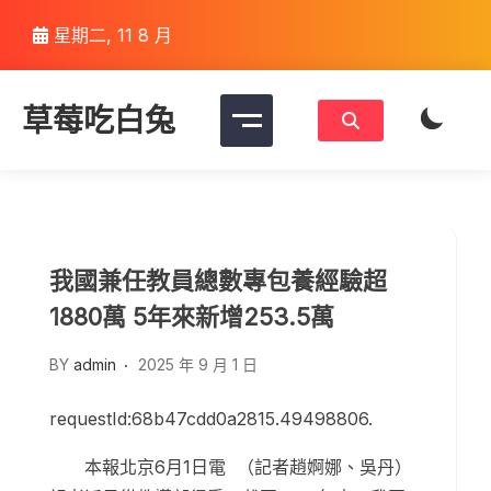
Skip
星期二, 11 8 月
to
content
草莓吃白兔
我國兼任教員總數專包養經驗超
1880萬 5年來新增253.5萬
BY
admin
2025 年 9 月 1 日
requestId:68b47cdd0a2815.49498806.
本報北京6月1日電 （記者趙婀娜、吳丹）