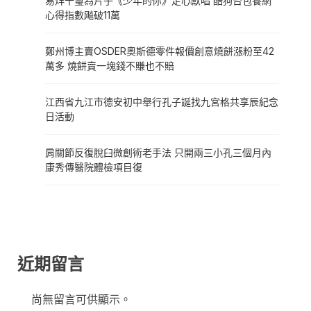
易烊千璽為片子《少年的你》走心獻唱 酷狗台包養網
心得指數飚破11萬
鄭州博主賣OSDER奧斯德零件報價創意燒餅漲粉至42
萬多 燒餅賣一塊錢不賺也不賠
江西省九江市德安初中舉行孔子誕找九宮格共享辰紀念
日活動
肩關節反復脫臼微創術老手法 只開兩三小孔三個月內
康秀傳醫院體檢項目復
近期留言
尚無留言可供顯示。