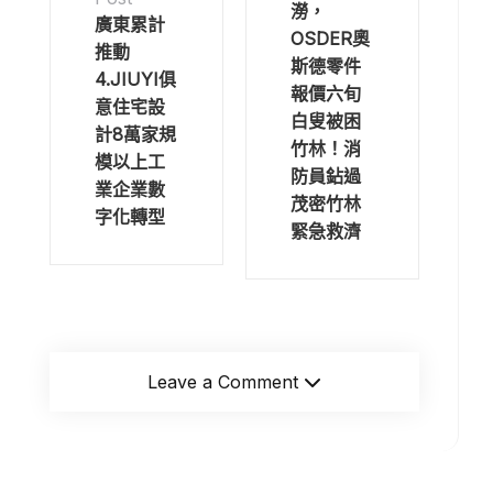
澇，
廣東累計
OSDER奧
推動
斯德零件
4.JIUYI俱
報價六旬
意住宅設
白叟被困
計8萬家規
竹林！消
模以上工
防員鉆過
業企業數
茂密竹林
字化轉型
緊急救濟
Leave a Comment