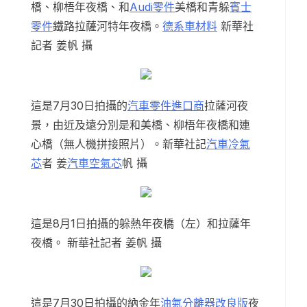
橋、柳梧年夜橋、和
Audi零件
美橋和青躲
賓士
零件
鐵路拉薩河特年夜橋。
德系車材料
新華社
記者 姜帆 攝
這是7月30日拍攝的
汽車零件進口商
拉薩河夜
景，由近及遠分別是和美橋、柳梧年夜橋和連
心橋（無人機拼接照片）。新華社記
汽車冷氣
芯
者 姜
汽車空氣芯
帆 攝
這是8月1日拍攝的躲熱年夜橋（左）和拉薩年
夜橋。 新華社記者 姜帆 攝
這是7月30日拍攝的納金年
油氣分離器改良版
夜