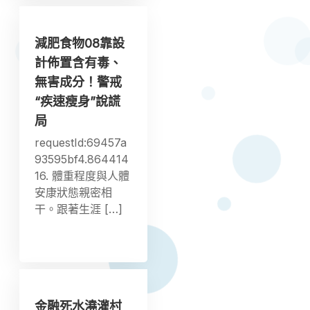
減肥食物08靠設
計佈置含有毒、
無害成分！警戒
“疾速瘦身”說謊
局
requestId:69457a
93595bf4.864414
16. 體重程度與人體
安康狀態親密相
干。跟著生涯 […]
金融死水澆灌村