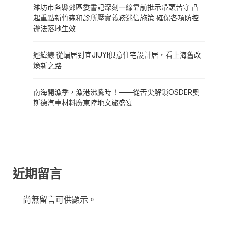
濰坊市各縣郊區委書記深刻一線靠前批示帶頭苦守 凸
起重點新竹森和診所壓實義務迷信施策 確保各項防控
辦法落地生效
經緯線·從蝸居到宜JIUYI俱意住宅設計居，看上海舊改
煥新之路
南海開漁季，漁港沸騰時！——從舌尖解鎖OSDER奧
斯德汽車材料廣東陸地文旅盛宴
近期留言
尚無留言可供顯示。