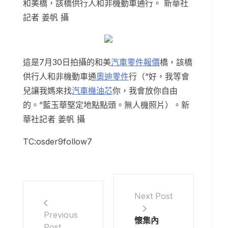
和美橋，該橋供行人和非機動車通行。 新華社
記者 姜帆 攝
這是7月30日拍攝的和美
汽車零件報價
橋，該橋
供行人和非機動車通
奧迪零件
行（“好，我等會
兒讓我媽來找
汽車機油芯
你，我會放你自由
的。”藍玉華堅定地點點頭。無人機照片）。新
華社記者 姜帆 攝
TC:osder9follow7
Next Post
Previous
懷集內
Post