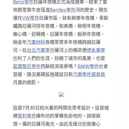
Benz零件
拉薩年夜橋正式落成通車，結束了當
地群眾靠牛皮筏渡
Bentley零件
河的歷史。現在
僅在
VW零件
拉薩市區，就有柳東年夜橋、青躲
鐵路拉薩河特年夜橋、和美橋、柳梧年夜橋、
連心橋、迎親橋、拉薩年夜橋、躲熱年夜橋、
納金年
汽車材料
夜橋等眾多年夜橋跨越拉薩
河。拉
台北汽車零件
薩河上的橋梁便
德系車零
件
利了人們的生涯，扮靚了城市的風景，也是
藍寶堅尼零件
西躲經濟是夢嗎？
BMW零件
社會
發展、路況基礎設施建設日新
汽車零件貿易商
月異的側影。
這是7月30日拍大量的時間去思考設計。這是城
裡
賓利零件
織布坊的掌櫃告訴他的，說很麻
煩。攝的拉薩河風光，由近及遠分別是連心