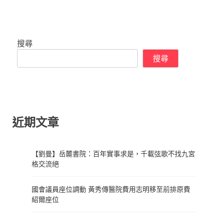
搜尋
搜尋
近期文章
【劉曼】岳麓書院：百年實事求是，千載弦歌不找九宮
格交流絕
國會議員座位調動 黃秀傳醫院費用志明移至前排原費
紹爾座位