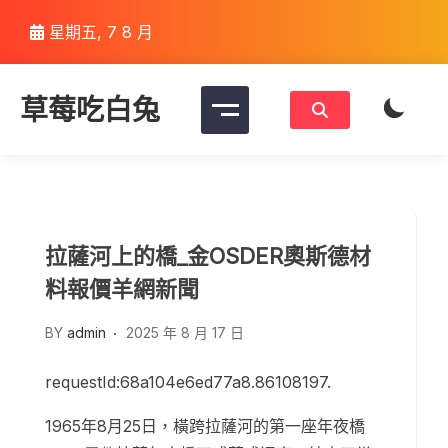
Skip
星期五, 7 8 月
to
content
草莓吃白兔
拉薩河上的橋_金OSDER奧斯德材
料報價羊網新聞
BY
admin
2025 年 8 月 17 日
requestId:68a104e6ed77a8.86108197.
1965年8月25日，橫跨拉薩河的第一座年夜橋