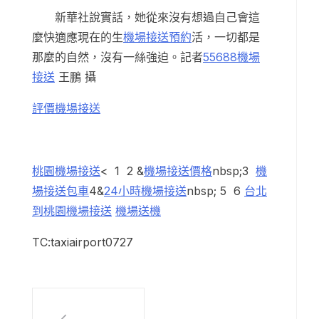
新華社說實話，她從來沒有想過自己會這
麼快適應現在的生
機場接送預約
活，一切都是
那麼的自然，沒有一絲強迫。記者
55688機場
接送
王鵬 攝
評價機場接送
桃園機場接送
< 1 2 &
機場接送價格
nbsp;3
機
場接送包車
4&
24小時機場接送
nbsp; 5 6
台北
到桃園機場接送
機場送機
TC:taxiairport0727