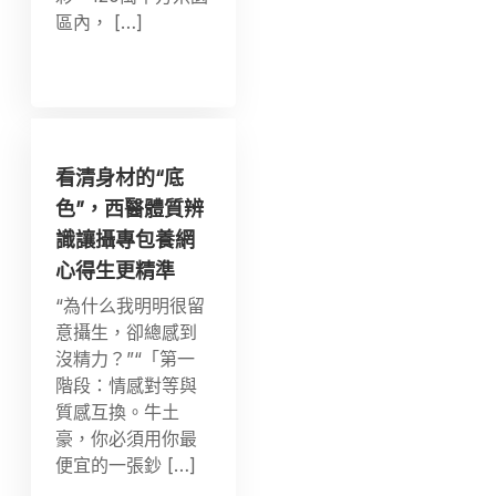
區內， […]
看清身材的“底
色”，西醫體質辨
識讓攝專包養網
心得生更精準
“為什么我明明很留
意攝生，卻總感到
沒精力？”“「第一
階段：情感對等與
質感互換。牛土
豪，你必須用你最
便宜的一張鈔 […]