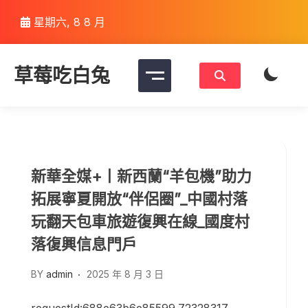
Skip
星期六, 8 8 月
to
content
草莓吃白兔
新華全媒+丨新西蘭“羊包機”助力
拓展寧夏開放“伴侶圈”_中國村落
玩翻天包車旅遊復興在線_國度村
落復興信息門戶
BY
admin
2025 年 8 月 3 日