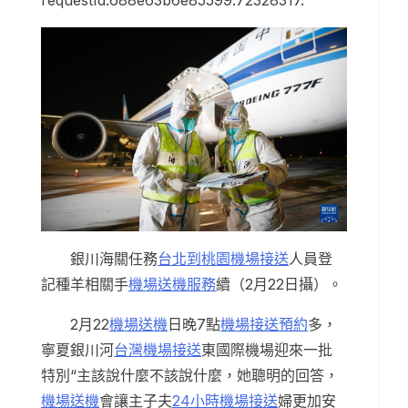
requestId:688e63b6e85599.72328317.
銀川海關任務
台北到桃園機場接送
人員登
記種羊相關手
機場送機服務
續（2月22日攝）。
2月22
機場送機
日晚7點
機場接送預約
多，
寧夏銀川河
台灣機場接送
東國際機場迎來一批
特別“主該說什麼不該說什麼，她聰明的回答，
機場送機
會讓主子夫
24小時機場接送
婦更加安