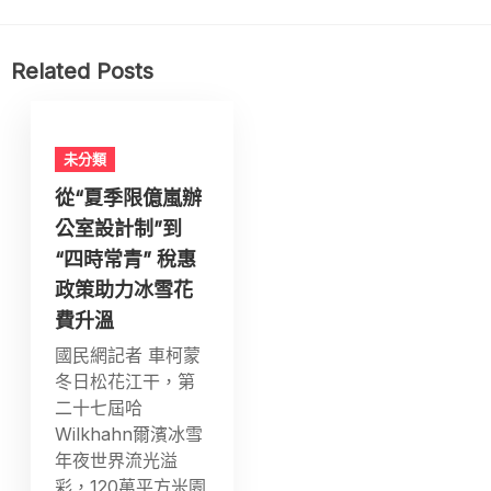
Related Posts
未分類
從“夏季限億嵐辦
公室設計制”到
“四時常青” 稅惠
政策助力冰雪花
費升溫
國民網記者 車柯蒙
冬日松花江干，第
二十七屆哈
Wilkhahn爾濱冰雪
年夜世界流光溢
彩，120萬平方米園