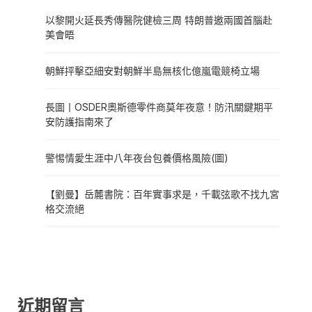
以黎開火延長秀傳醫院健檢三周 特朗普邀兩國首腦赴
美會晤
朝鮮抨擊亞細安對朝鮮半島無核化億嵐電競椅立場
長圖丨OSDER奧斯德零件商莫年夜意！防汛關鍵期平
安防護指南來了
警惕情愛生涯中八年夜台包養價格風險(圖)
【劉曼】岳麓書院：百年實事求是，千載弦歌不找九宮
格交流絕
近期留言