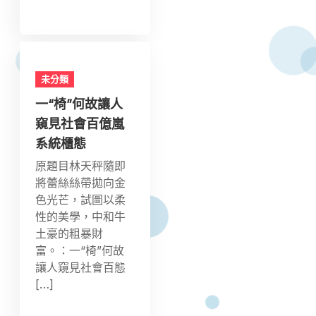
未分類
一“椅”何故讓人
窺見社會百億嵐
系統櫃態
原題目林天秤隨即
將蕾絲絲帶拋向金
色光芒，試圖以柔
性的美學，中和牛
土豪的粗暴財
富。：一“椅”何故
讓人窺見社會百態
[…]