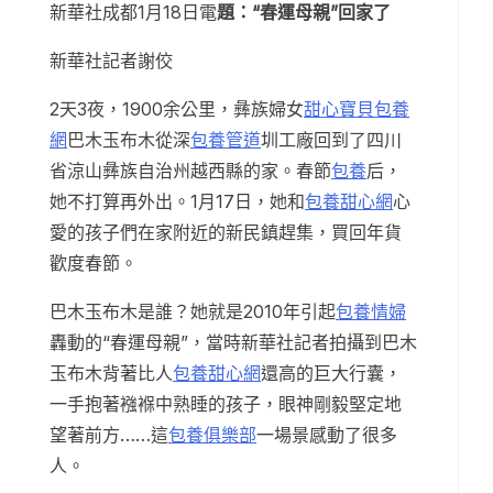
新華社成都1月18日電
題：“春運母親”回家了
新華社記者謝佼
2天3夜，1900余公里，彝族婦女
甜心寶貝包養
網
巴木玉布木從深
包養管道
圳工廠回到了四川
省涼山彝族自治州越西縣的家。春節
包養
后，
她不打算再外出。1月17日，她和
包養甜心網
心
愛的孩子們在家附近的新民鎮趕集，買回年貨
歡度春節。
巴木玉布木是誰？她就是2010年引起
包養情婦
轟動的“春運母親”，當時新華社記者拍攝到巴木
玉布木背著比人
包養甜心網
還高的巨大行囊，
一手抱著襁褓中熟睡的孩子，眼神剛毅堅定地
望著前方……這
包養俱樂部
一場景感動了很多
人。