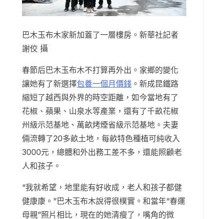
巴木玉布木家新加蓋了一層樓房。新華社記者
謝佼 攝
春節后巴木玉布木不打算再外出。家鄉的變化
讓她有了新選擇
包養一個月價錢
。新成昆鐵路
縮短了越西與外界的時空距離，如今當地有了
花椒、蘋果、山泉水等產業，還有了千畝花椒
州級示范基地、萬畝烤煙省級示范基地。夫妻
倆流轉了20多畝土地，每畝特色種植可純收入
3000元，總體和外出務工差不多，還能照顧老
人和孩子。
“我就希望，地里能有好收成，老人和孩子都健
健康康。”巴木玉布木說得很樸實。和當年“春運
母親”照片相比，現在的她清瘦了，嘴角的微