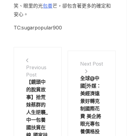
笑、眼里的光
包養
芒，卻包含著更多的確定和
安心。
TC:sugarpopular900
Next Post
Previous
Post
全球@中
【鏡頭中
國|外媒：
的脫貧故
美經濟遠
事】拾荒
景好轉克
妹蔡群的
制國際花
人生逆襲_
費 美企將
中一包養
眼光專包
國扶貧在
養價格投
線_國家扶