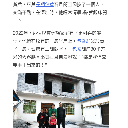
貧后，巫其
長期包養
石且簡直像換了一個人，
充滿干勁，在深圳時，他經常清晨5點就起床開
工。
2022年，這個脫貧彝族家庭有了更可喜的變
化。他們在原有的一層平房上，
包養網
又加蓋
了一層，每層有三間臥室，一
包養
間約30平方
米的大客廳。巫其石且自豪地說：“都是我們靠
雙手干出來的！”