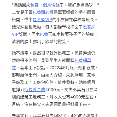
“媽媽回來
包養一個月價錢
了，我好想媽媽呀！”
二女兒王雪
包養甜心網
醫牽著媽媽的手不愿意
松開，懂事
包養網VIP
的小雪醫在學校是班長。
幾兄妹互相激勵，每人都從學校抱回了
包養網
VIP
獎狀。巴木
包養
玉布木摸著孩子們的臉龐，
清瘦的臉上露出了欣慰的微笑。
她不識字，雖然很早就外出務工，但普通話仍
然說得不流利，見到陌生人就靦腆
包養網單
次
，基本上不說話。2022年5月底，她和親戚、
鄉親結伴出門，由熟人介紹，來到深圳一家電
子廠務工。工廠包吃住、計件發薪，她每個月
能掙到近
包養合約
4000元。丈夫巫其石且在深
圳的建筑工地務工，月收入也有4000元左右，
月結，沒有拖欠。夫妻倆盡量把錢攢下來。
去年10月，巫其石且先回家了。4名孩子都是由