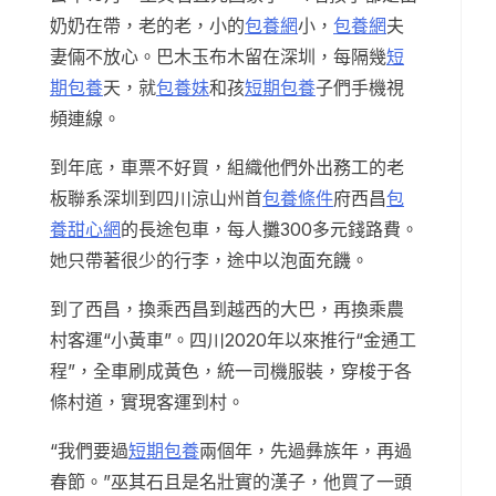
奶奶在帶，老的老，小的
包養網
小，
包養網
夫
妻倆不放心。巴木玉布木留在深圳，每隔幾
短
期包養
天，就
包養妹
和孩
短期包養
子們手機視
頻連線。
到年底，車票不好買，組織他們外出務工的老
板聯系深圳到四川涼山州首
包養條件
府西昌
包
養甜心網
的長途包車，每人攤300多元錢路費。
她只帶著很少的行李，途中以泡面充饑。
到了西昌，換乘西昌到越西的大巴，再換乘農
村客運“小黃車”。四川2020年以來推行“金通工
程”，全車刷成黃色，統一司機服裝，穿梭于各
條村道，實現客運到村。
“我們要過
短期包養
兩個年，先過彝族年，再過
春節。”巫其石且是名壯實的漢子，他買了一頭