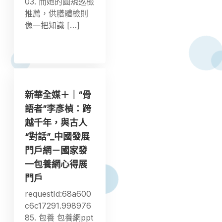
03. 而她的圓規巡檢
推薦，供膳體檢則
像一把知識 […]
新華全媒＋｜“骨
語者”李彥楨：跨
越千年，與古人
“對話”_中國發展
門戶網－國家發
一包養網心得展
門戶
requestId:68a600
c6c17291.998976
85. 包養 包養網ppt