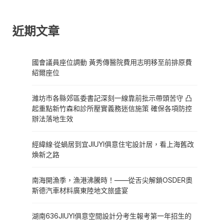
近期文章
國會議員座位調動 黃秀傳醫院費用志明移至前排原費
紹爾座位
濰坊市各縣郊區委書記深刻一線靠前批示帶頭苦守 凸
起重點新竹森和診所壓實義務迷信施策 確保各項防控
辦法落地生效
經緯線·從蝸居到宜JIUYI俱意住宅設計居，看上海舊改
煥新之路
南海開漁季，漁港沸騰時！——從舌尖解鎖OSDER奧
斯德汽車材料廣東陸地文旅盛宴
湖南636JIUYI俱意空間設計分考生報考第一年招生的