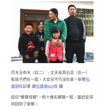
巴木玉布木（右二）、丈夫巫其石且（右一）
和孩子們在一起，大女兒不巧沒在家。新華
包
養網
社記者 謝
包養網ppt
佼 攝
這位“春運母親”，和十幾名鄉親一起，最近從深
圳回到了家鄉。