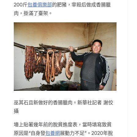
200斤
包養俱樂部
的肥豬，宰殺后做成香腸臘
肉，掛滿了臺架。
巫其石且新做好的香腸臘肉。新華社記者 謝佼
攝
墻上貼著幾年前的脫貧進度表，當時填寫致貧
原因是“自身發
包養網
展動力不足”。2020年脫