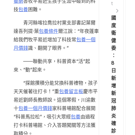
養網
答牧平易近生孩子生涯中碰到的科
t
技
包養
困難。
國
青河縣喀拉喬拉村黨支部書記葉爾
度
達吾列提·葉
包養條件
爾江說：“年夜篷車
衛
給我們牧平易近增加了科技常
包養一個
健
委
月價錢
識、翻開了眼界。”
：
——聯動共享，科普資本“活”起
8
來、“動”起來。
日
新
“探館攢積分能兌換科普禮物，孩子
增
天天催著往打卡！”重
包養留言板
慶市平
新
易近劉師長教師說。這個寒假，川渝數
冠
肺
十
包養一個月價錢
家科普場館配合展開
炎
“科普馬拉松”，吸引大眾經
包養
由過程
確
打卡科普場館、介入答題闖關等方法獲
診
取積分。