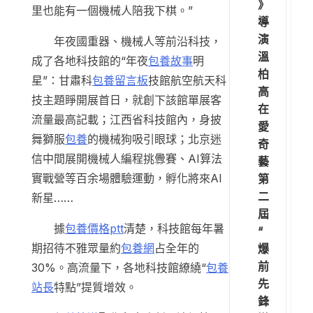
》
里也能有一個機械人陪我下棋。”
導
演
年夜國重器、機械人等前沿科技，
溫
成了各地科技館的“年夜
包養故事
明
柏
星”：甘肅科
包養留言板
技館航空航天科
高
技主題睜開展首日，就創下該館單展客
在
流量最高記載；江西省科技館內，身披
愛
舞獅服
包養
的機械狗吸引眼球；北京迷
奇
信中間展開機械人編程挑釁賽、AI算法
藝
實戰營等百余場體驗運動，孵化將來AI
第
二
新星……
屆
據
包養價格ptt
清楚，科技館每年暑
“
期招待不雅眾量約
包養網
占全年的
爆
前
30%。高流量下，各地科技館繚繞“
包養
先
站長
特點”提質增效。
鋒