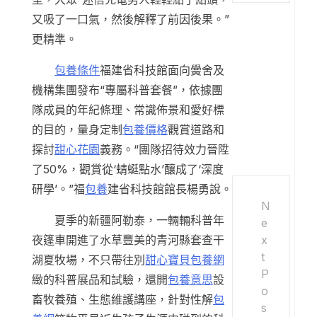
又吸了一口氣，然後解釋了前因後果。”
更精準。
包養條件
福建省科技館面向黌舍及
機構集團發布“專屬科普套餐”，依據團
隊成員的年紀條理、常識佈景和愛好標
的目的，量身定制
包養價格
觀賞道路和
探討
甜心花園
義務。“團隊招待效力晉陞
了50%，觀賞從‘蜻蜓點水’釀成了‘深度
研學’。”福
包養
建省科技館館長楊勇說。
N
夏季的新疆阿勒泰，一輛輛科普年
e
x
夜篷車開進了水草豐美的青河縣套查干
t
湖夏牧場，不只帶往別
甜心寶貝包養網
P
緻的科普展品和試驗，還開
包養意思
設
o
畜牧養殖、生態維護講座，針對性解
包
s