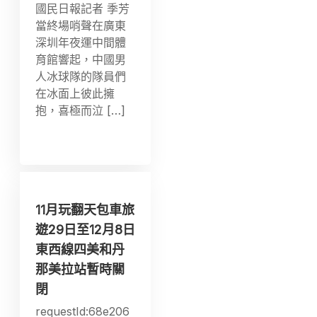
國民日報記者 季芳
當終場哨聲在廣東
深圳年夜運中間體
育館響起，中國男
人冰球隊的隊員們
在冰面上彼此擁
抱，喜極而泣 […]
11月玩翻天包車旅
遊29日至12月8日
東西線四美和丹
那美拉站暫時關
閉
requestId:68e206