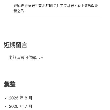
經緯線·從蝸居到宜JIUYI俱意住宅設計居，看上海舊改煥
新之路
近期留言
尚無留言可供顯示。
彙整
2026 年 8 月
2026 年 7 月