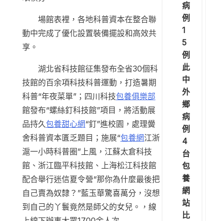
病
例
場館表裡，各地科普資本在整合聯
1
動中完成了優化設置裝備擺設和高效共
5
享。
例
此
湖北省科技館征集發布全省30個科
中
技館的百余項科技科普運動，打造暑期
外
科普“年夜菜單”；四川科技
包養俱樂部
鄉
館發布“螺絲釘科技館”項目，將活動展
病
品持久
包養甜心網
“釘”進校園，處理黌
例
舍科普資本匱乏題目；施展“
包養網
江浙
4
滬一小時科普圈”上風，江蘇太倉科技
台
館、浙江臨平科技館、上海松江科技館
包
養
配合舉行迷信夏令營“那你為什麼最後把
網
自己賣為奴隸？”藍玉華驚喜萬分，沒想
站
到自己的丫鬟竟然是師父的女兒。，線
比
上線下辦事大眾1700余人次……