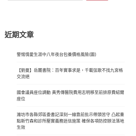
近期文章
警惕情愛生涯中八年夜台包養價格風險(圖)
【劉曼】岳麓書院：百年實事求是，千載弦歌不找九宮格
交流絕
國會議員座位調動 黃秀傳醫院費用志明移至前排原費紹爾
座位
濰坊市各縣郊區委書記深刻一線靠前批示帶頭苦守 凸起重
點新竹森和診所壓實義務迷信施策 確保各項防控辦法落地
生效