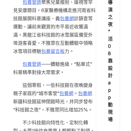
包養管道
聚焦兒童瘦削、遠視等罕
導
演
見安康題目，6家醫療機構走進河南省科
之
技館展開科普講座、義
包養網
診篩查等
夜
運動，讓前來觀賞的市平易近收獲滿
”
滿。黑龍江省科技館的冰雪展區備受外
活
埠游客喜愛，不雅眾在互動體驗中領略
0
冰雪項目標魅
包養留言板
力。
8
靠
包養管道
——體驗進級，“點單式”
設
科普精準對接大眾需求。
計
a
這個寒假，一些科技館在夜晚變身
p
親子家庭的“城市客堂”
包養網
。
包養網
p
新疆科技館延伸閉館時光，并同步發布
動
“科技館之夜”，不雅眾同比增加25%。
現
場
不少科技館向特性化、定制化轉
型，大眾“迷信充電男人輕輕點了點頭，