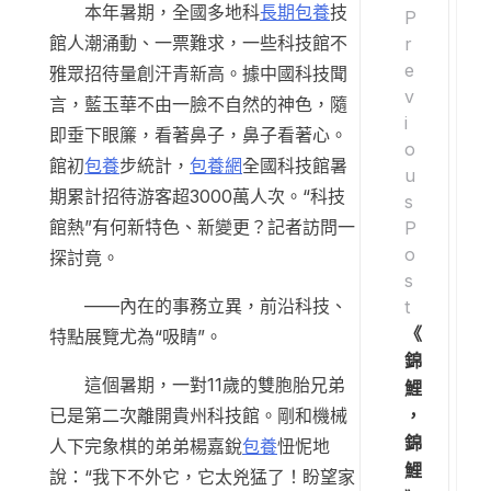
本年暑期，全國多地科
長期包養
技
P
館人潮涌動、一票難求，一些科技館不
r
e
雅眾招待量創汗青新高。據中國科技聞
v
言，藍玉華不由一臉不自然的神色，隨
i
即垂下眼簾，看著鼻子，鼻子看著心。
o
館初
包養
步統計，
包養網
全國科技館暑
u
期累計招待游客超3000萬人次。“科技
s
館熱”有何新特色、新變更？記者訪問一
P
o
探討竟。
s
——內在的事務立異，前沿科技、
t
《
特點展覽尤為“吸睛”。
錦
這個暑期，一對11歲的雙胞胎兄弟
鯉
，
已是第二次離開貴州科技館。剛和機械
錦
人下完象棋的弟弟楊嘉銳
包養
忸怩地
鯉
說：“我下不外它，它太兇猛了！盼望家