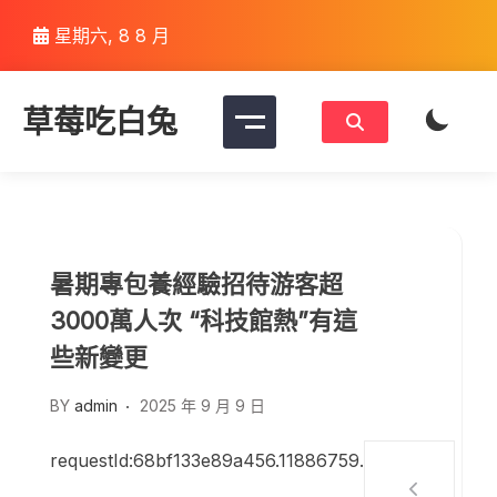
Skip
星期六, 8 8 月
to
content
草莓吃白兔
暑期專包養經驗招待游客超
3000萬人次 “科技館熱”有這
些新變更
BY
admin
2025 年 9 月 9 日
requestId:68bf133e89a456.11886759.