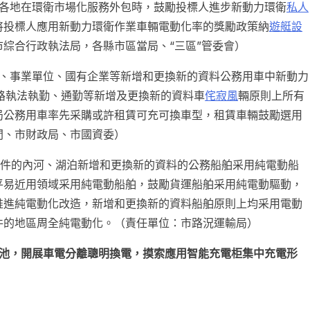
各地在環衛市場化服務外包時，鼓勵投標人進步新動力環衛
私人
將投標人應用新動力環衛作業車輛電動化率的獎勵政策納
遊艇設
綜合行政執法局，各縣市區當局、“三區”管委會）
關、事業單位、國有企業等新增和更換新的資料公務用車中新動力
路執法執勤、通勤等新增及更換新的資料車
侘寂風
輛原則上所有
局公務用車率先采購或許租賃可充可換車型，租賃車輛鼓勵選用
間、市財政局、市國資委）
件的內河、湖泊新增和更換新的資料的公務船舶采用純電動船
平易近用領域采用純電動船舶，鼓勵貨運船舶采用純電動驅動，
推進純電動化改造，新增和更換新的資料船舶原則上均采用電動
件的地區周全純電動化。（責任單位：市路況運輸局）
電池，開展車電分離聰明換電，摸索應用智能充電柜集中充電形