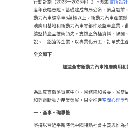
行動計劃（2023—2025年）》。規劃
會所設計
度年夜幅晉陞。基礎建成布局公道、適度超前
動力汽車標準車5萬輛以上。新動力汽車產業鏈
池應用基地和新動力汽車零部件及整車產業。
續堅持產品技術領先。支撐正負極資料、隔閡
說。」鋁箔等企業，以專業化分工、訂單式生
全文如下
：
加速全市新動力汽車推廣應用和
為認真貫徹落實黨中心、國務院和省委、省當
和鋰電新動力產業發展，周全推進
空間心理學
一、基事。礎思惟
堅持以習近平新時代中國特點社會主義思惟為