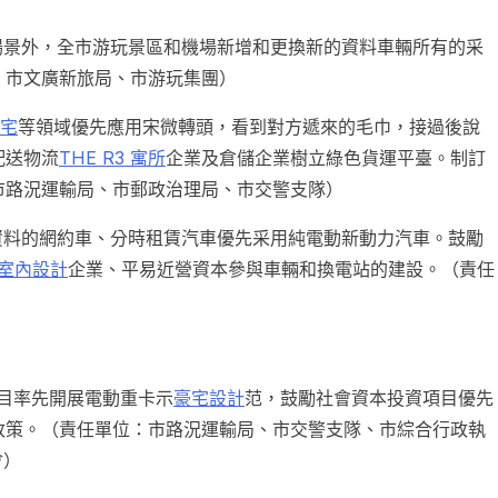
別場景外，全市游玩景區和機場新增和更換新的資料車輛所有的采
、市文廣新旅局、市游玩集團）
宅
等領域優先應用宋微轉頭，看到對方遞來的毛巾，接過後說
配送物流
THE R3 寓所
企業及倉儲企業樹立綠色貨運平臺。制訂
市路況運輸局、市郵政治理局、市交警支隊）
的資料的網約車、分時租賃汽車優先采用純電動新動力汽車。鼓勵
t風室內設計
企業、平易近營資本參與車輛和換電站的建設。（責任
目率先開展電動重卡示
豪宅設計
范，鼓勵社會資本投資項目優先
政策。（責任單位：市路況運輸局、市交警支隊、市綜合行政執
會）