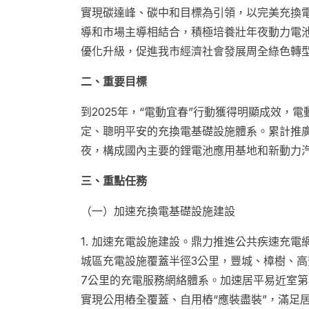
實現碳達峰、碳中和目標為引領，以完美充換
導和市場主導相結合，積極培養壯年夜動力電
優化升級，促進我市經濟社會發展周全綠色轉
二、重要目標
到2025年，“電動宜春”行動獲得明顯成效
定、聰明平安的充換電基礎設施體系。累計推
夜，構成國內主要的鋰電池應用基地和新動力
三、重點任務
（一）加速充換電基礎設施建設
1. 加速充電設施建設。鼎力推進公共疾速充
城區充電設施覆蓋半徑3公里，豐城、樟樹、高
7公里的充電服務網絡體系。加速居平易近室第
實現公用樁全覆蓋、自用樁“應裝盡裝”，滿足