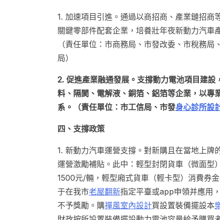
1. 加速項目引進。通過以商招商、產業鏈招商
關鍵零部件配套企業，培養壯年夜新動力汽車產
（責任單位：市商務局、市發改委、市稅務局
局）
2. 促進產業融通發展。支撐動力電池項目建
料、隔閡、電解液、銅箔、鋁箔等企業，以專
系。（責任單位：市工信局、市發
身心診所設
四、支撐政策
1. 新動力汽車運營支撐。對新購且在當地上
運營激勵補貼。此中：輕型封閉貨車（微面型）
1500元/輛，輕型廂式貨車（輕卡型）消費券金
于在我市
老屋翻新
指定平臺或app申領并應用
不予獎勵。購
禪風室內設計
買設置裝備擺設本
財政按所設置裝備擺設動力電池容量給予購買者