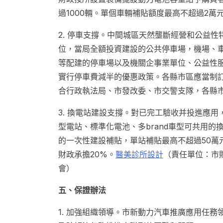
過1000輛。單個車輛補貼額度最高不超過2
2. 停車支撐。中間城區天然壟斷經營和公益
位，當局全額投資建設的公共停車場，機場、
等配建的停車場以及機關企事業單位、公益性
實行停車費減半的優惠政策。各縣市區應當制
合行政執法局、市發改委、市交警支隊，各縣市
3. 換電站建設支撐。對已完工驗收并投進應
型電站、標準化電池、多brand車型可共用的
的一次性建設補貼，單站補貼最高不超過50萬
財政承擔20%。
醫美診所設計
（責任單位：市
會）
五、保證辦法
1. 加強組織領導。市新動力汽車推廣應用任務