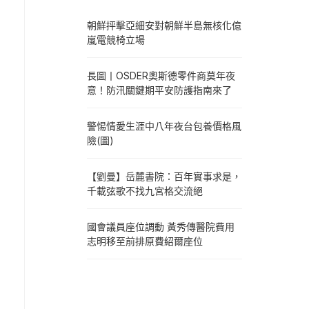
朝鮮抨擊亞細安對朝鮮半島無核化億
嵐電競椅立場
長圖丨OSDER奧斯德零件商莫年夜
意！防汛關鍵期平安防護指南來了
警惕情愛生涯中八年夜台包養價格風
險(圖)
【劉曼】岳麓書院：百年實事求是，
千載弦歌不找九宮格交流絕
國會議員座位調動 黃秀傳醫院費用
志明移至前排原費紹爾座位