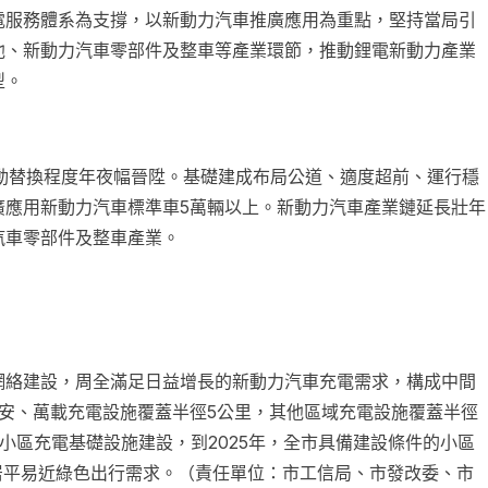
電服務體系為支撐，以新動力汽車推廣應用為重點，堅持當局引
池、新動力汽車零部件及整車等產業環節，推動鋰電新動力產業
型。
，電動替換程度年夜幅晉陞。基礎建成布局公道、適度超前、運行穩
廣應用新動力汽車標準車5萬輛以上。新動力汽車產業鏈延長壯年
汽車零部件及整車產業。
電網絡建設，周全滿足日益增長的新動力汽車充電需求，構成中間
安、萬載充電設施覆蓋半徑5公里，其他區域充電設施覆蓋半徑
小區充電基礎設施建設，到2025年，全市具備建設條件的小區
居平易近綠色出行需求。（責任單位：市工信局、市發改委、市