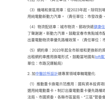
（3）機場和景區用車：從2023年起，除特
用純電動新動力汽車。（責任單位：市發改委
（4）物流配送車：城市物流、郵政快遞
健康住
了聲謝謝。新動力汽車。鼓勵宜春市焦點城市
出臺電動物流車優先路權政策。（責任單位：
（5）網約車：2023年起全市新增和更換新
出租網約車應用換電形式，鼓勵當地國有
lof
單位：市路況運輸局）
2. 加
中醫診所設計
速專業領域車輛電動化
（1）推動重卡換電示范應用：國有資本投資項
選用純電動重卡。制訂出臺電動重卡優先路權
法局、市國資委，各縣市區當局、“三區”管委