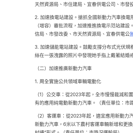
天然資源局、市住建局、宜春供電公司、市發投
2. 加速換電站建設。搶抓全國新動力汽車換
（增容）審批流程，加速推進換電示范站建設。
信局、市發改委、市天然資源局、宜春供電公
3. 加速儲能電站建設。鼓勵支撐分布式光伏規
絲在一張洩露的照片中發現她手指上戴著結婚
（二）加速推廣新動力汽車
1. 周全實施公共領域車輛電動化
（1）公交車：從2023年起，全市慢慢裁減
有的應用純電動新動力汽車。（責任單位：市
（2）客運車：從2023年起，適宜應用新動
新動力汽車，6米以下農村客運車輛新增和更換
村通”形式。（責任單位：市路況運輸局）