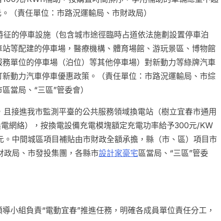
萬元。（責任單位：市路況運輸局、市財政局）
性特征的停車設施（包含城市途徑臨時占道依法施劃設置停車泊
車站等配建的停車場，醫療機構、體育場館、游玩景區、博物館
服務單位的停車場（泊位）等其他停車場）對新動力等綠牌汽車
訂新動力汽車停車優惠政策。（責任單位：市路況運輸局、市綜
區當局、“三區”管委會）
用，且接進我市監測平臺的公共服務領域換電站（樹立宜春市通用
換電網絡），按換電設備充電模塊額定充電功率給予300元/KW
元。中間城區項目補貼由市財政全額承擔，縣（市、區）項目市
財政局、市發投集團，各縣市
設計家豪宅
區當局、“三區”管委
領導小組負責“電動宜春”推進任務，明確各成員單位責任分工，