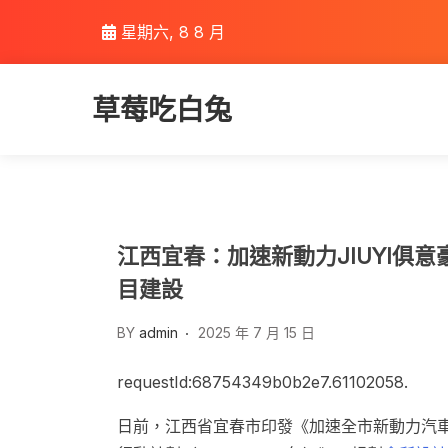
Skip
星期六, 8 8 月
to
content
草莓吃白兔
江西宜春：加速新動力JIUYI俱
目建設
BY
admin
2025 年 7 月 15 日
requestId:68754349b0b2e7.61102058.
日前，江西省宜春市印發《加速全市新動力汽