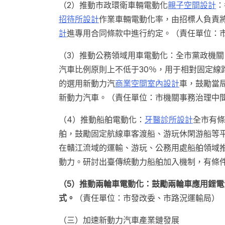
（2）推動市政環衛車輛電動化
親子空間設計
：
招待所設計
作業車輛電動化率，由招標人負責
計
進專用合同條款中進行約定。（責任單位：市
（3）推動公務領域用車電動化：全市黨政機
汽車比例原則上不低于30％，用于相對固定線
的選用新動力汽
商業空間室內設計
車，鼓勵當
新動力汽車。（責任單位：市機關事務治理中
（4）推動船舶電動化：
牙醫診所設計
全市有條
舶，鼓勵固定航線車客渡船、游玩休閑游船等
在贛江流域的運輸、游玩、公務用處船舶領域
動力。研討出臺傳統動力船舶加入機制，有條
（5）推動兩輪車電動化：鼓勵兩輪車應用鋰
式。
（責任單位：市發改委、市路況運輸局）
（三）加速新動力汽車產業鏈發展