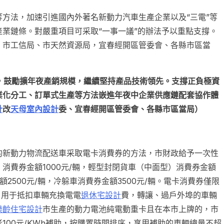
等方法，加速引進國內外著名新動力汽車生產企業以及“三電”等
業鏈條。對嚴重項目可采取“一事一議”的辦法予以重點支撐。
、市工信局、市天然資源局，宜春經開區管委會、各縣市區當
設，鼓勵擴年夜產銷規模，繼續堅持產品技術領先。支撐正負極資
業化分工、訂單式生產等方法嵌進年夜中企業供應鏈配套協作體
計
改
天母室內設計
委、宜春經開區管委會、各縣市區當局）
牌的新動力物流配送車采取電卡消費券的方法，市財政給予一次性
消費券金額1000元/輛，輕型封閉貨車（中面型）消費券金額
額2500元/輛，冷躲車消費券金額3500元/輛。電卡消費券僅限
，用于抵扣車輛充換電電
退休宅設計
費，轉讓、過戶外埠的車輛
樂齡住宅設計
市生產的動力電池純電動重卡且在本市上牌的，市
100元/KWh補助，按購置時間排序，享用補助的車輛總量不超