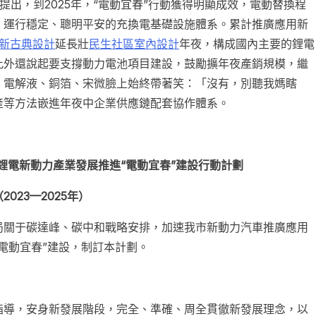
提出，到2025年，“電動宜春”行動獲得明顯成效，電動替換程
、運行穩定、聰明平安的充換電基礎設施體系。累計推廣應用新
新古典設計
延長壯
民生社區室內設計
年夜，構成國內主要的鋰電
此外還說起要支撐動力電池項目建設，鼓勵擴年夜產銷規模，繼
、電解液、銅箔、宋微臉上始終帶著笑：「沒有，別聽我媽瞎
產等方法嵌進年夜中企業供應鏈配套協作體系。
鋰電新動力產業發展推進“電動宜春”建設行動計劃
（2023—2025年）
局關于碳達峰、碳中和戰略安排，加速我市新動力汽車推廣應用
“電動宜春”建設，制訂本計劃。
指導，安身新發展階段，完全、準確、周全貫徹新發展理念，以