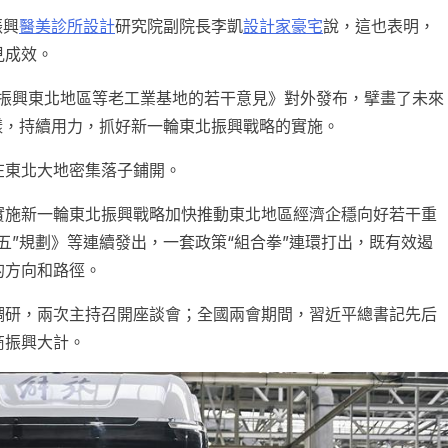
振興
醫美診所設計
研究院副院長李凱
設計家豪宅
說，這也表明，
見成效。
全面振興東北地區等老工業基地的若干意見》對外發布，擘畫了未來
一樣，持續用力，抓好新一輪東北振興戰略的實施。
在東北大地密集落子鋪開。
實施新一輪東北振興戰略加快推動東北地區經濟企穩向好若干重
五”規劃》等連續發出，一套政策“組合拳”連環打出，既有效遏
的方向和路徑。
調研，兩次主持召開座談會；全國兩會期間，習近平總書記先后
商振興大計。