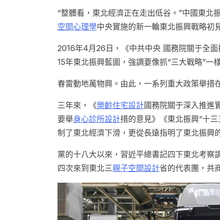
“整體看，東北經濟正在走出低谷。”中國東北
空間心理學
中央實施的新一輪東北振興戰略初
2016年4月26日，《中共中央 國務院關于
15年東北振興藍圖，強調要像抓“三大戰略”
春雷動地萬物興。由此，一系列重大政策舉措
三年來，《
樂齡住宅設計
國務院關于深入推進
要舉
身心診所設計
措的意見》《東北振興“十三
制了東北經濟下滑，更從長遠指明了東北振興
黨的十八大以來，習近平總書記四下東北考察
四次來到東北三
親子空間設計
省的代表團，共