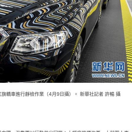
紅旗轎車進行靜檢作業（4月9日攝）。 新華社記者 許暢 攝