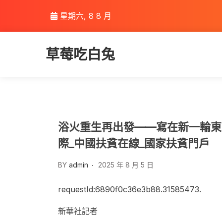
Skip
星期六, 8 8 月
to
content
草莓吃白兔
浴火重生再出發——寫在新一輪東北
際_中國扶貧在線_國家扶貧門戶
BY
admin
2025 年 8 月 5 日
requestId:6890f0c36e3b88.31585473.
新華社記者