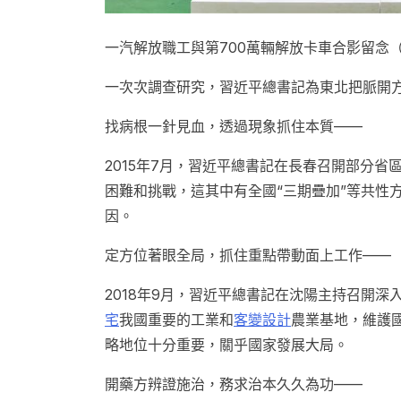
一汽解放職工與第700萬輛解放卡車合影留念（2
一次次調查研究，習近平總書記為東北把脈開
找病根一針見血，透過現象抓住本質——
2015年7月，習近平總書記在長春召開部分
困難和挑戰，這其中有全國“三期疊加”等共性
因。
定方位著眼全局，抓住重點帶動面上工作——
2018年9月，習近平總書記在沈陽主持召開深
宅
我國重要的工業和
客變設計
農業基地，維護
略地位十分重要，關乎國家發展大局。
開藥方辨證施治，務求治本久久為功——