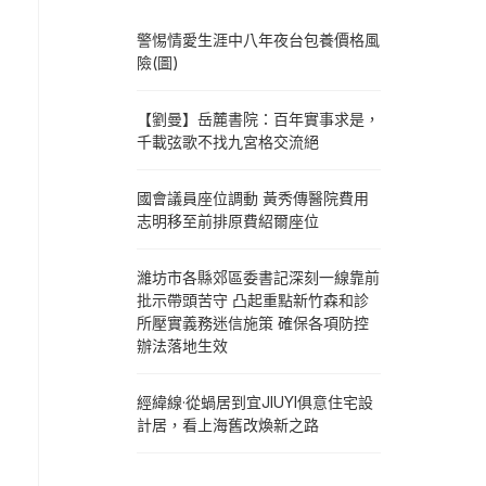
警惕情愛生涯中八年夜台包養價格風
險(圖)
【劉曼】岳麓書院：百年實事求是，
千載弦歌不找九宮格交流絕
國會議員座位調動 黃秀傳醫院費用
志明移至前排原費紹爾座位
濰坊市各縣郊區委書記深刻一線靠前
批示帶頭苦守 凸起重點新竹森和診
所壓實義務迷信施策 確保各項防控
辦法落地生效
經緯線·從蝸居到宜JIUYI俱意住宅設
計居，看上海舊改煥新之路