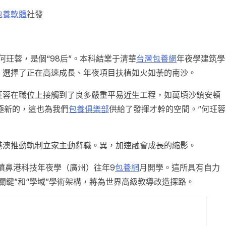
包養軟體
社發
何玨蓉，是個“98后”。本科結業于清華
台灣包養網
年夜學建筑學
，選擇了正在高速成長、年夜項目扶植如火如荼的南沙。
玨蓉在職位上接觸到了良多嚴重平易近生工程，如萬頃沙鎮安頓
極新的，這也為我們
包養俱樂部
供給了發揮才幹的空間。”何玨蓉
港澳推動軌制立家主動辭職。異，加速融會成長的縮影。
的噴鼻港科技年夜學（廣州）往年9
包養網
月開學。這所具有自力
關鍵”和“學域”學術架構，將為世界高級教導改造探路。