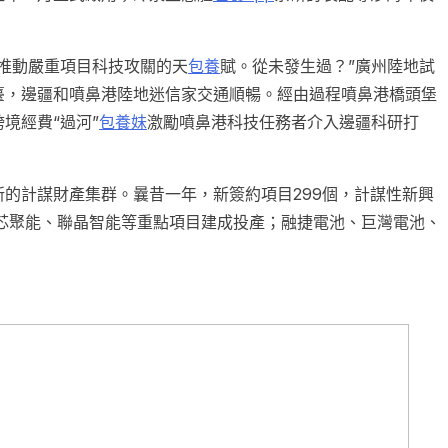
推動嚴重項目科技攻關的天
包養
賦。從未發生過？”廣州陸地試
臺，邊疆和噴鼻港陸地迷信家交通順暢。經由過程噴鼻港橋頭堡
境經費“過河”
包養妹
激勵噴鼻港科技任務者介入邊疆科研打
的計謀財產集群。曩昔一年，新簽約項目299個，計謀性新興
芯聚能、聯晶智能等重點項目建成投產；融捷電池、巨灣電池、