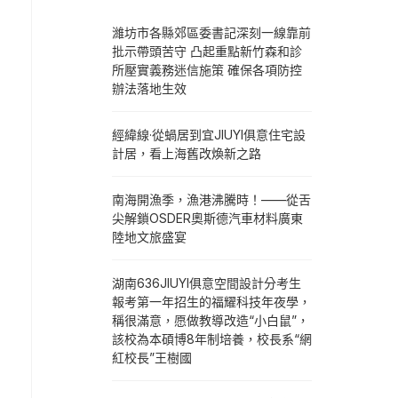
濰坊市各縣郊區委書記深刻一線靠前
批示帶頭苦守 凸起重點新竹森和診
所壓實義務迷信施策 確保各項防控
辦法落地生效
經緯線·從蝸居到宜JIUYI俱意住宅設
計居，看上海舊改煥新之路
南海開漁季，漁港沸騰時！——從舌
尖解鎖OSDER奧斯德汽車材料廣東
陸地文旅盛宴
湖南636JIUYI俱意空間設計分考生
報考第一年招生的福耀科技年夜學，
稱很滿意，愿做教導改造“小白鼠”，
該校為本碩博8年制培養，校長系“網
紅校長”王樹國