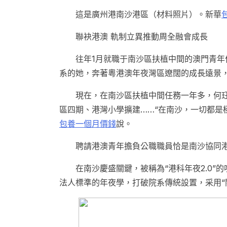
這是廣州港南沙港區（材料照片）。新華
聯袂港澳 軌制立異推動周全融會成長
往年1月就職于南沙區扶植中間的澳門青年
系的她，奔著粵港澳年夜灣區遼闊的成長遠景
現在，在南沙區扶植中間任務一年多，何
區四期、港灣小學擴建……“在南沙，一切都是
包養一個月價錢
說。
聘請港澳青年擔負公職職員恰是南沙協同
在南沙慶盛關鍵，被稱為“港科年夜2.0”
法人標準的年夜學，打破院系傳統設置，采用“