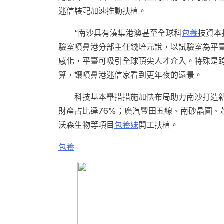
迷信裝配加速推動扶植。
“南沙具有湊集港澳甚至全球科
包養
技資本
驗室噴鼻港分部主任錢培元說，以試驗室為平
感化，平臺可吸引全球頂尖人才介入。特殊是跨
算，讓噴鼻港迷信家看到更年夜的遠景。
科技基本舉措措施加快布局助力南沙打造新
財產占比達76%；廣汽豐田五線、南砂晶圓、
沃森生物等項目
包養妹
開工扶植。
包養