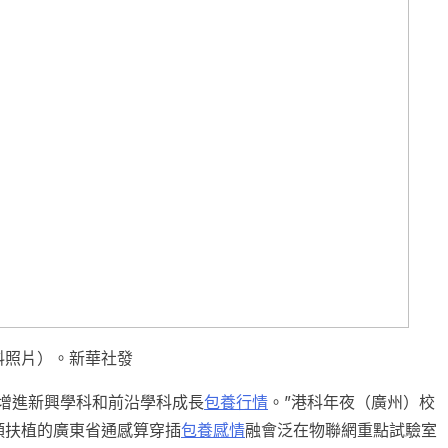
料照片）。新華社發
增進新興學科和前沿學科成長
包養行情
。”港科年夜（廣州）校
頭扶植的廣東省通感算穿插
包養感情
融會泛在物聯網重點試驗室