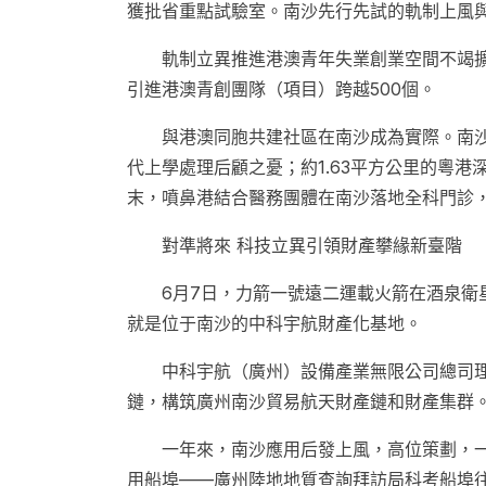
獲批省重點試驗室。南沙先行先試的軌制上風與
軌制立異推進港澳青年失業創業空間不竭
引進港澳青創團隊（項目）跨越500個。
與港澳同胞共建社區在南沙成為實際。南
代上學處理后顧之憂；約1.63平方公里的粵
末，噴鼻港結合醫務團體在南沙落地全科門診
對準將來 科技立異引領財產攀緣新臺階
6月7日，力箭一號遠二運載火箭在酒泉衛
就是位于南沙的中科宇航財產化基地。
中科宇航（廣州）設備產業無限公司總司
鏈，構筑廣州南沙貿易航天財產鏈和財產集群。
一年來，南沙應用后發上風，高位策劃，一
用船埠——廣州陸地地質查詢拜訪局科考船埠往