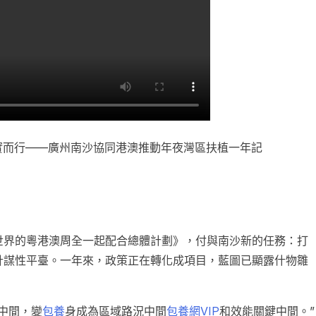
向實而行——廣州南沙協同港澳推動年夜灣區扶植一年記
世界的粵港澳周全一起配合總體計劃》，付與南沙新的任務：打
計謀性平臺。一年來，政策正在轉化成項目，藍圖已顯露什物雛
中間，變
包養
身成為區域路況中間
包養網VIP
和效能關鍵中間。”