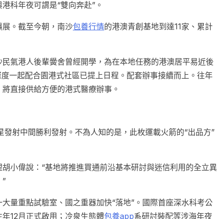
港科年夜可謂是“雙向奔赴”。
擴展。截至今朝，南沙
包養行情
的港澳青創基地到達11家、累計
沙民氣港人後輩黌舍曾經開學，為在本地任務的港澳居平易近後
港深度一起配合園港式社區已提上日程。配套辦事接續而上。往年
，將直接供給方便的港式醫療辦事。
星發射中間勝利發射。不為人知的是，此枚運載火箭的“出品方”
理胡小偉說：“基地將推進買通前沿基本研討與迷信利用的全立異
”
大量重點試驗室、國之重器加快“落地”。國際首座深水科考公
年12月正式啟用；冷泉生態體
包養app
系研討裝配等涉海年夜