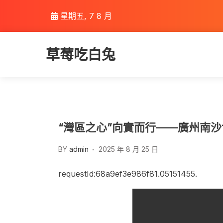
Skip
星期五, 7 8 月
to
content
草莓吃白兔
“灣區之心”向實而行——廣州南
BY
admin
2025 年 8 月 25 日
requestId:68a9ef3e986f81.05151455.