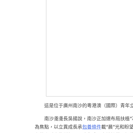
這是位于廣州南沙的粵港澳（國際）青年
南沙戔戔長吳揚說，南沙正加速布局扶植“
為焦點，以立異成長承
包養條件
載“晨”光和盼