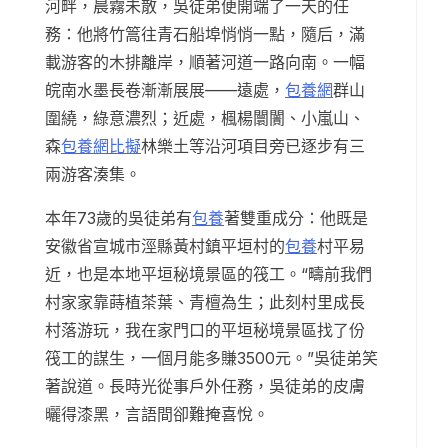
河畔，晨霧未散，吳徒弟便開端了一天的任
務：他將竹篙往青石船埠悄悄一點，隨后，滿
載游客的木排離岸，順著河道一路向南。一幅
皖南水墨長卷漸漸展展——遠處，
包養網
群山
圍繞，綠意濃烈；近處，楓楊闤闠、小嵐山、
森
包養網比擬
林樂土等沿河項目旁已逐步有三
兩游客湊集。
本年73歲的吳徒弟有
包養
著雙重成分：他既是
安徽省宣城市涇縣黃村鎮平垣村的
包養
村平易
近，也是本地平垣秘境景區的筏工。“疇前我們
村家家靠蒔植茶葉、青檀為生；此刻村里成長
村落游玩，我在家門口的平垣秘境景區找了份
筏工的謀生，一個月能多賺3500元。”吳徒弟笑
著說道。長時光從事戶外任務，吳徒弟的皮膚
曬得漆黑，言語間卻難掩喜悅。