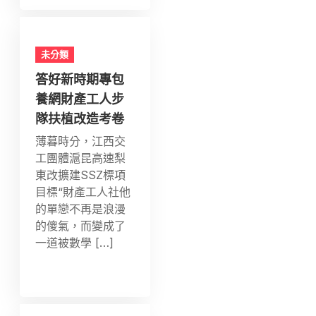
未分類
答好新時期專包
養網財產工人步
隊扶植改造考卷
薄暮時分，江西交
工團體滬昆高速梨
東改擴建SSZ標項
目標“財產工人社他
的單戀不再是浪漫
的傻氣，而變成了
一道被數學 […]