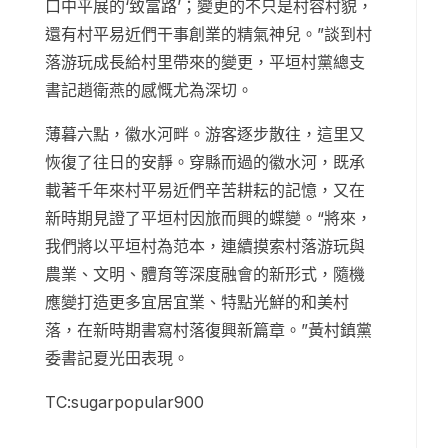
口中平展的‘致富路’；變更的不只是村容村貌，
還有村平易近們干事創業的精氣神兒。”談到村
落游玩成長給村里帶來的變更，平垣村黨總支
書記趙衛燕的感慨尤為深切。
薄暮六點，徽水河畔。游客逐步散往，這里又
恢復了往日的安靜。穿縣而過的徽水河，既承
載著千年來村平易近們辛苦耕耘的記憶，又在
新時期見證了平垣村因旅而興的蝶變。“將來，
我們將以平垣村為范本，連續摸索村落游玩與
農業、文明、體育等深度融會的新形式，隨機
應變打造更多宜居宜業、特點光鮮的和美村
落，在新時期書寫村落復興新篇章。”黃村鎮黨
委書記夏光田表現。
TC:sugarpopular900