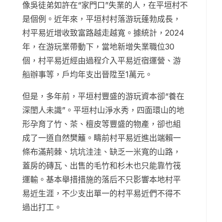
像吳徒弟如許在“家門口”失業的人，在平垣村不
是個例。近年來，平垣村村落游玩蓬勃成長，
村平易近增收致富路越走越寬。據統計，2024
年，在游玩業帶動下，當地新增失業職位30
個，村平易近經由過程介入平易近宿運營、游
船辦事等，戶均年支出晉陞至1萬元。
但是，多年前，平垣村豐盛的游玩資本卻“養在
深閨人未識”。平垣村山淨水秀，四面環山的地
形孕育了竹、茶、檀皮等豐盛的物產，卻也組
成了一道自然樊籬。疇前村平易近進出端賴一
條布滿荊棘、坑坑洼洼、缺乏一米寬的山路，
蓋房的磚瓦、出售的毛竹和杉木也只能靠竹筏
運輸。基本舉措措施的落后不只影響本地村平
易近生涯，不少支出單一的村平易近們不得不
過出打工。