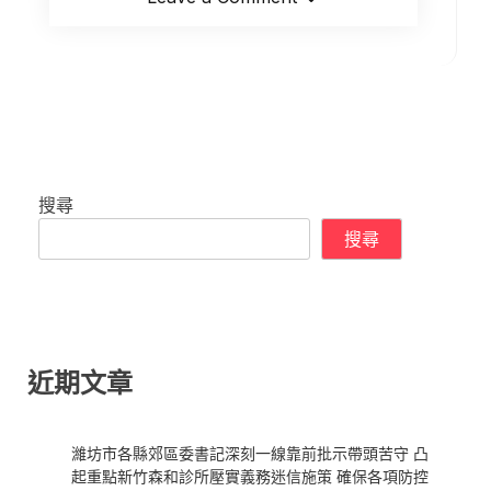
搜尋
搜尋
近期文章
濰坊市各縣郊區委書記深刻一線靠前批示帶頭苦守 凸
起重點新竹森和診所壓實義務迷信施策 確保各項防控