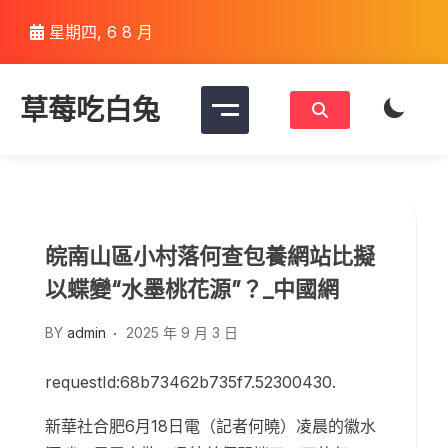
Skip
星期四, 6 8 月
to
content
草莓吃白兔
皖南山區小村落何查包養網站比擬
以蝶變“水墨桃花源”？_中國網
BY
admin
2025 年 9 月 3 日
requestId:68b73462b735f7.52300430.
新華社合肥6月18日電（記者何曉）凌晨的徽水