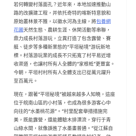
若何轉變村落面孔？近年來，本地加速推動山
路的改擴建工程，并依托奇特的喀斯特意貌和
原始叢林景不雅，以徽水河為主線，將
包養網
花圃
天然生態、農耕生涯、休閑活動等串聯，
鼎力成長村落游玩，立異打造了包含露營、賽
艇、徒步等多種新業態的“平垣秘境”游玩新地
標。村落游玩業的成長不只拓寬了村平易近增
收渠道，也讓村所有人全體的“家根柢”更豐富。
今朝，平垣村村所有人全體支出已從萬元躍升
至百萬元。
現在，跟著“平垣秘境”被越來越多人知曉，這座
位于皖南山區的小村落，也成為很多游客心中
向往的“水墨桃花源”。“村里配套舉措措施完
美，既能露營，還能體驗木排漂流，穿行于青
山綠水間，就像誤進了水墨畫普通。”從江蘇自