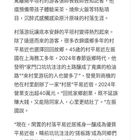
駕離開平垣村的游客張師長教師告知記者，他
還預備帶孩子體驗采茶、燒柴火飯等特點項
目，沉醉式感觸感染原汁原味的村落生涯。
村落游玩讓底本安靜的平垣村變得熱烈起來。
除了遠道而來的游客，很多衣錦還鄉多年的村
平易近也選擇回回故鄉。45歲的村平易近左振
國在上海務工多年，2024年春節返鄉時代，他
發明“家門口坑坑洼洼的土路釀成了寬廣的柏油
路”“來村里游玩的人也變多了”，發覺到商機的
他在村里創辦了一家“村居”平易近宿，2024年
營業支出超40萬元。“回抵家鄉創業，既不延誤
賺大錢，又能陪同家人，心里更結壯了。”左振
國說。
“現在，閑置的村落平易近居搖身一釀成為優質
平易近宿，疇前坑坑洼洼的‘搓板路’成為同鄉們