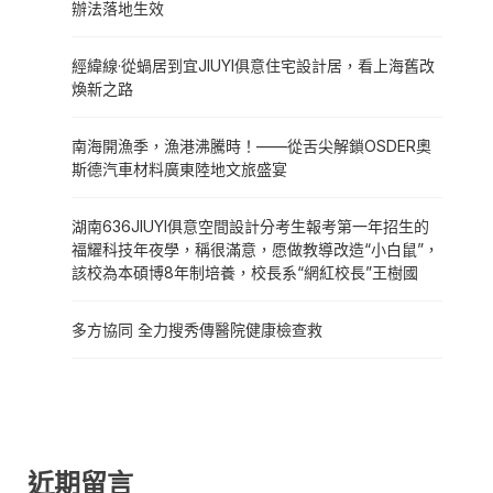
辦法落地生效
經緯線·從蝸居到宜JIUYI俱意住宅設計居，看上海舊改
煥新之路
南海開漁季，漁港沸騰時！——從舌尖解鎖OSDER奧
斯德汽車材料廣東陸地文旅盛宴
湖南636JIUYI俱意空間設計分考生報考第一年招生的
福耀科技年夜學，稱很滿意，愿做教導改造“小白鼠”，
該校為本碩博8年制培養，校長系“網紅校長”王樹國
多方協同 全力搜秀傳醫院健康檢查救
近期留言