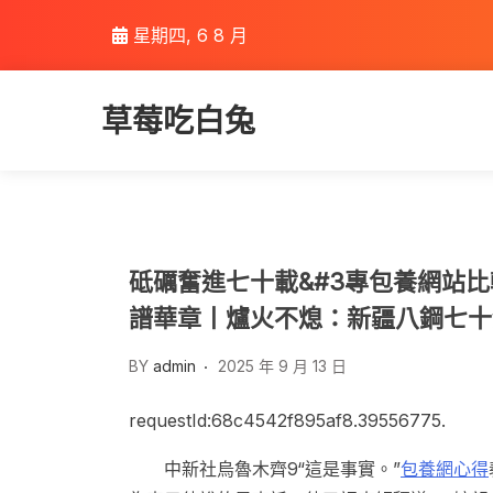
Skip
星期四, 6 8 月
to
content
草莓吃白兔
砥礪奮進七十載&#3專包養網站比
譜華章丨爐火不熄：新疆八鋼七十
BY
admin
2025 年 9 月 13 日
requestId:68c4542f895af8.39556775.
中新社烏魯木齊9“這是事實。”
包養網心得