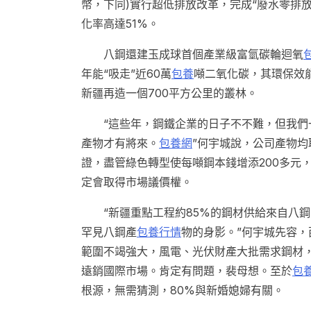
幣，下同)實行超低排放改革，完成“廢水零排
化率高達51%。
八鋼還建玉成球首個產業級富氫碳輪迴氧
年能“吸走”近60萬
包養
噸二氧化碳，其環保效
新疆再造一個700平方公里的叢林。
“這些年，鋼鐵企業的日子不不難，但我們
產物才有將來。
包養網
”何宇城說，公司產物
證，盡管綠色轉型使每噸鋼本錢增添200多元
定會取得市場議價權。
“新疆重點工程約85%的鋼材供給來自八
罕見八鋼產
包養行情
物的身影。”何宇城先容，
範圍不竭強大，風電、光伏財產大批需求鋼材
遠銷國際市場。肯定有問題，裴母想。至於
包
根源，無需猜測，80%與新婚媳婦有關。