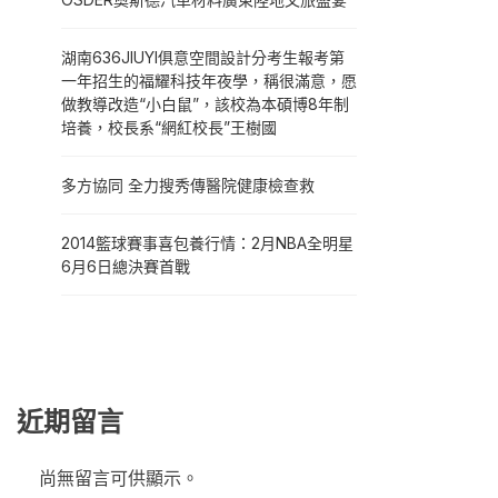
湖南636JIUYI俱意空間設計分考生報考第
一年招生的福耀科技年夜學，稱很滿意，愿
做教導改造“小白鼠”，該校為本碩博8年制
培養，校長系“網紅校長”王樹國
多方協同 全力搜秀傳醫院健康檢查救
2014籃球賽事喜包養行情：2月NBA全明星
6月6日總決賽首戰
近期留言
尚無留言可供顯示。