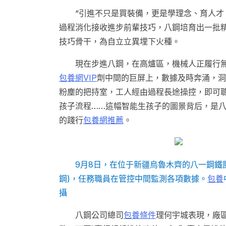
“引進不只是買裝備，更是學理念、育人才
過程消化接收進步前輩技巧，八鋼培育出一批
技巧骨干，為自立立異埋下火種。
現在步進八鋼，在高爐區，機械人正履行
包養網VIP
劑中間的巨屏上，數據及時奔涌，洞
粉塵的把持室，工人經由過程長途操控，即可
孩子流程……這幅智能生孩子的圖景背后，是
的踐行
包養網推薦
。
9月8日，在位于新疆烏魯木齊的八一鋼鐵
鋼)，任務職員在管控中間監測各項數據。
包養
攝
八鋼公司總司
包養條件
理何宇城表現，廠區