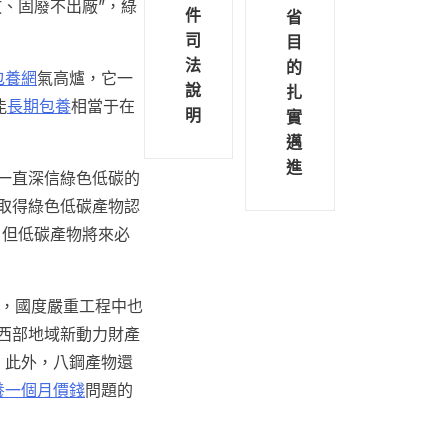
放、固廢不出廠”，綠
件
省
司
目
法
的
包養網
氣高爐，它一
說
扎
能
長期包養
相當于在
明
實
邁
進
一直深信綠色低碳的
均取得綠色低碳產物認
，但低碳產物將來必
鋼，國度嚴重工程中也
西部地域新動力財產
，此外，八鋼產物還
養一個月價錢
問題的