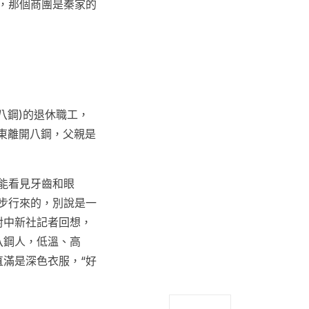
，那個商團是秦家的
八鋼)的退休職工，
山東離開八鋼，父親是
能看見牙齒和眼
步行來的，別說是一
對中新社記者回想，
八鋼人，低溫、高
直滿是深色衣服，“好