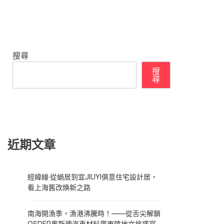
搜尋
搜
尋
近期文章
經緯線·從蝸居到宜JIUYI俱意住宅設計居，
看上海舊改煥新之路
南海開漁季，漁港沸騰時！——從舌尖解鎖
OSDER奧斯德汽車材料廣東陸地文旅盛宴