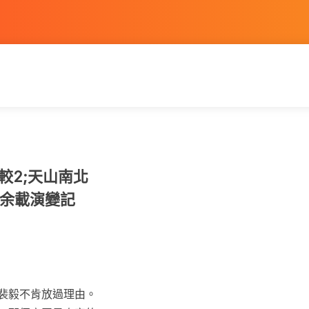
較2;天山南北
余載演變記
裴毅不肯放過理由。