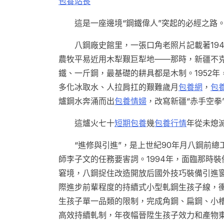
包養站長
這是一座邊境“鋼鐵偉人”突起的必經之路
八鋼廠史館里，一張口角老照片記載著19
農牧平易近用木犁艱巨犁地——那時，新疆不
鐵、一斤鋼，最基礎的耕具都是木制。1952年
多化冰取水、人拉肩扛的艱難歲月
包養網
，
包
爐鋼水奔涌而出
包養情婦
，改寫新疆“赤手空拳
這爐火七十
短期包養
幾
包養行情
年從未熄
“進修與引進”，是上世紀90年月八鋼前總
師李子文的任務要害詞。1994年，面臨那時
窘境，八鋼捉住改造開放后國外技巧裝備引進
際進步前輩程度的持續式小型軋鋼生孩子線，
生孩子單一品類的限制，完成角鋼、扁鋼、小
高效持續軋制，年夜幅晉陞生孩子效力和產物