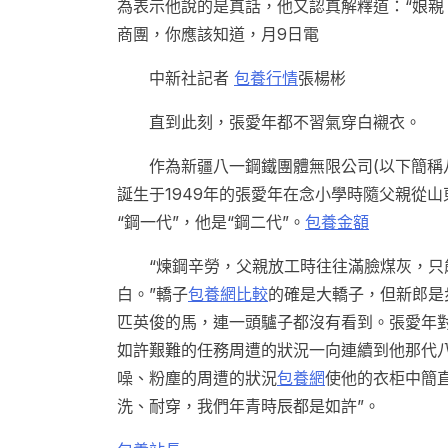
為表示他說的是真話，他又認真解釋道：“娘親
商團，你應該知道，月9日電
中新社記者
包養行情
張楊彬
直到此刻，張愛年都不習氣穿白襯衣。
作為新疆八一鋼鐵團體無限公司(以下簡稱
誕生于1949年的張愛年在念小學時隨父親從
“鋼一代”，他是“鋼二代”。
包養金額
“煉鋼辛勞，父親放工時往往滿臉煤灰，只
白。”轎子
包養網比較
的確是大轎子，但新郎是
匹英俊的馬，連一頭驢子都沒有看到。張愛年
如許艱難的任務周遭的狀況一向連續到他那代
噪、粉塵的周遭的狀況
包養網
使他的衣柜中簡
洗、耐穿，我們年青時辰都是如許”。