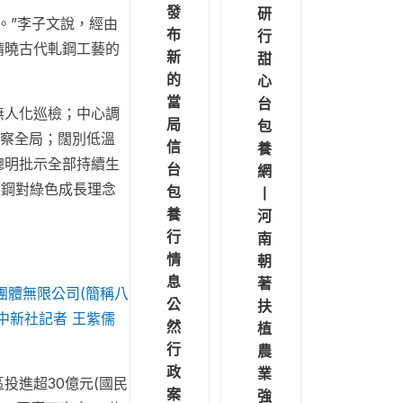
發
研
。”李子文說，經由
布
行
精曉古代軋鋼工藝的
新
甜
的
心
當
台
無人化巡檢；中心調
局
包
察全局；闊別低溫
信
養
聰明批示全部持續生
台
網
八鋼對綠色成長理念
包
丨
養
河
行
南
情
朝
息
著
團體無限公司(簡稱八
公
扶
中新社記者 王紫儒
然
植
行
農
政
業
投進超30億元(國民
案
強