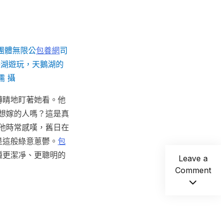
團體無限公
包養網
司
鵝湖遊玩，天鵝湖的
儒 攝
轉睛地盯著她看。他
想嫁的人嗎？這是真
他時常感嘆，舊日在
是這般綠意蔥鬱。
包
種更潔凈、更聰明的
Leave a
Comment