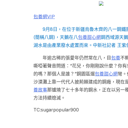
包養網VIP
9月8日，在位于新疆烏魯木齊的八一鋼鐵
(簡稱八鋼)，天鵝在八
包養甜心網
鋼西域源天
湖水是由產業廢水處置而來。中新社記者 王紫
年逾古稀的張愛年仍然常在八，目
包養
不
嘶啞著聲音問道：“花兒，你剛剛說什麼？你有
的嗎？那個人是誰？”鋼園區遛
包養甜心網
彎。
沙漠灘上靠一代代人披荊棘建成的鋼廠，現在
養故事
那爐燒了七十多年的鋼水，正在以另一
方法持續熄滅。
TC:sugarpopular900