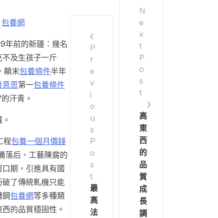
N
e
。
包養網
x
49年前的新疆：幾名
t
P
P
克不及生孩子一斤
r
o
e
，顛末
包養條件
半年
s
v
養意思
第一
包養條件
t
i
”的汗青。
o
高
u
滅。
東
s
西
P
工程
包養一個月價錢
的
o
裝備落后、工藝陳腐的
s
品
窗口期，引進具有國
t
質
衝破了傳統軋機只能
最
成
槽鋼
包養網
等多種類
高
長
東西的品質穩固性。
法
調