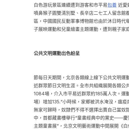
白色游玩景區連續遭到游客和市平易
包養
近愛
噴鼻猴子園雙清別墅、長辛店二七工人留念館
區，中國國民反動軍事博物館也由於沐日時代
子展映運動和兒童繪畫主題運動，遭到親子家
公共文明運動出色紛呈
節每日天期間，北京各類線上線下公共文明運
近群眾節日文明生涯。全市共組織展開各類公共
1084場，介入市平易近群眾約185萬人次。運動
場）增加135.“小時候，家鄉被洪水淹沒，瘟
無家可歸時，奴隸們不得不選擇出賣自己當奴隸
中，首都藏書樓舉行“童書經典中的黨史——慶
主題童書展”，北京文明藝術運動中間展開《白