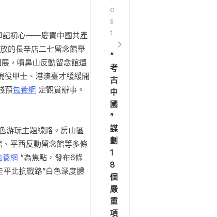
o
s
t
印記初心——慶賀中國共產
開放的長辛店二七留念館舉
“
題展，噴鼻山反動留念館還
考
現役甲士、港澳臺才緩緩開
古
錢預
包養網
定觀賞辦事。
中
國
”
謀
色游玩主題線路。房山區
劃
館、平西反動留念館等多條
1
包養網
”為焦點，發布6條
8
走平北抗戰路”白色深度體
個
嚴
重
項