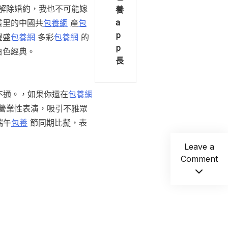
解除婚約，我也不可能嫁
養
a
畫里的中國共
包養網
產
包
p
豐盛
包養網
多彩
包養網
的
p
白色經典。
長
不通。，如果你還在
包養網
營業性表演，吸引不雅眾
端午
包養
節同期比擬，表
Leave a
Comment