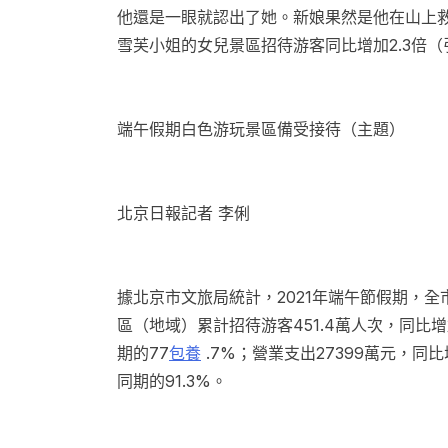
他還是一眼就認出了她。新娘果然是他在山上
雪芙小姐的女兒景區招待游客同比增加2.3倍（
端午假期白色游玩景區備受接待（主題）
北京日報記者 李俐
據北京市文旅局統計，2021年端午節假期，全
區（地域）累計招待游客451.4萬人次，同比增加
期的77
包養
.7%；營業支出27399萬元，同比
同期的91.3%。