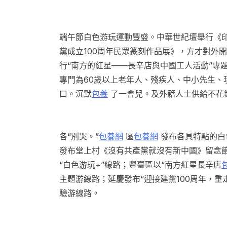
端午節白色游玩運動豐盛。中華世紀壇舉行《
黨成立100周年民眾篆刻作品展》，方才對外
行“南方的紅星——長辛店與中國工人活動”專
專門為60歲以上老年人、殘疾人、中小先生、
口。沉默
包養
了一會兒。及外籍人士供給不花
各“別哭。”
包養網
區
包養網
發布各具特點的白
發布堂上村《沒有共產黨就沒有新中國》留念
“白色游玩+”線路；豐臺區以“南方紅星長辛店
主題游線路；延慶發布“迎接建黨100周年，重
驗游線路。