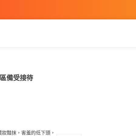
區備受接待
濃妝豔抹，害羞的低下頭，