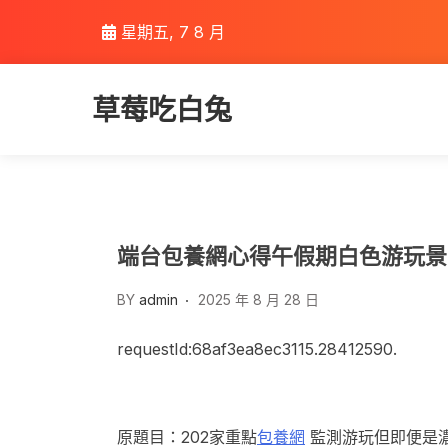
Skip
星期五, 7 8 月
to
content
草莓吃白兔
端台包養網心得午假期白色游玩景
BY
admin
2025 年 8 月 28 日
requestId:68af3ea8ec3115.28412590.
原題目：202家重點
包養網
監測游玩但即便是