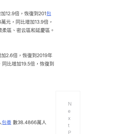
加12.9倍，恢復到201
包
6萬元，同比增加13.9倍，
是懷柔區、密云區和延慶區。
2.6倍，恢復到2019年
，同比增加19.5倍，恢復到
N
e
x
人
包養
數38.4866萬人
t
P