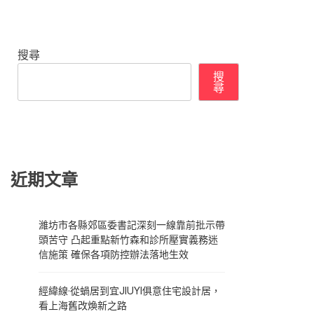
搜尋
搜
尋
近期文章
濰坊市各縣郊區委書記深刻一線靠前批示帶
頭苦守 凸起重點新竹森和診所壓實義務迷
信施策 確保各項防控辦法落地生效
經緯線·從蝸居到宜JIUYI俱意住宅設計居，
看上海舊改煥新之路