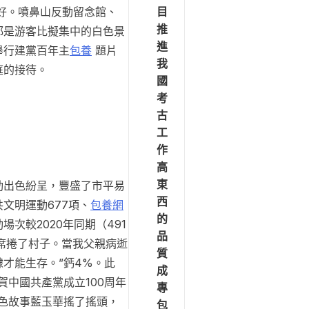
目
好。噴鼻山反動留念館、
推
都是游客比擬集中的白色景
進
舉行建黨百年主
包養
題片
我
庭的接待。
國
考
古
工
作
高
東
動出色紛呈，豐盛了市平易
西
文明運動677項、
包養網
的
場次較2020年同期（491
品
疫席捲了村子。當我父親病逝
質
才能生存。”鈣4%。此
成
賀中國共產黨成立100周年
專
色故事藍玉華搖了搖頭，
包