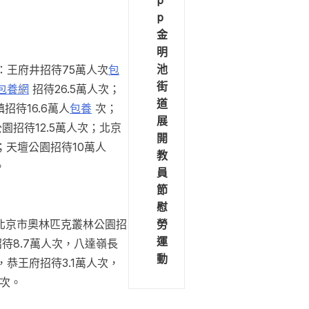
p
p
金
明
池
：王府井招待75萬人次
包
街
包養網
招待26.5萬人次；
道
招待16.6萬人
包養
次；
展
園招待12.5萬人次；北京
開
；天壇公園招待10萬人
教
。
員
節
慰
勞
，北京市奧林匹克叢林公園招
運
招待8.7萬人次，八達嶺長
動
，恭王府招待3.1萬人次，
人次。