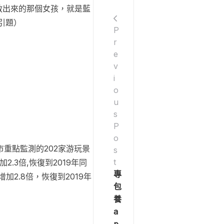
救出來的那個女孩，就是藍
引題）
P
r
e
v
i
o
u
s
P
o
市重點監測的202家游玩景
s
t
2.3倍,恢復到2019年同
專
增加2.8倍，恢復到2019年
包
養
a