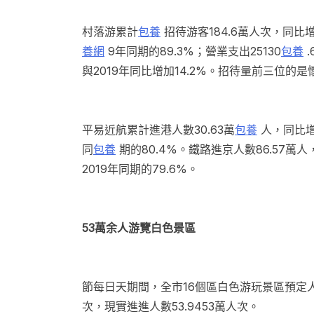
村落游累計
包養
招待游客184.6萬人次，同比增
養網
9年同期的89.3%；營業支出25130
包養
.
與2019年同比增加14.2%。招待量前三位的
平易近航累計進港人數30.63萬
包養
人，同比增加
同
包養
期的80.4%。鐵路進京人數86.57萬人
2019年同期的79.6%。
53萬余人游覽白色景區
節每日天期間，全市16個區白色游玩景區預定
次，現實進進人數53.9453萬人次。