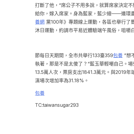
打斷了他，“席公子不用多說，就算席家決定不
給你，嫁入席家。身為藍家，藍少繪——連環
養網
黨100年》專題線上運動，各區也舉行了
沐日運動，約請市平易近體驗端午風俗，咀嚼
節每日天期間，全市共舉行133臺359
包養
”想
執著，那是不是太傻了？”藍玉華輕嘲自己。場
13.5萬人次，票房支出1841.3萬元。與2019年
演場次增加率為31.18%。
包養
TC:taiwansugar293