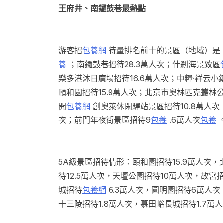
王府井、南鑼鼓巷最熱點
游客招
包養網
待量排名前十的景區（地域）是
養
；南鑼鼓巷招待28.3萬人次；什剎海景致區
樂多港沐日廣場招待16.6萬人次；中糧·祥云小鎮
頤和園招待15.9萬人次；北京市奧林匹克叢林公
開
包養網
創奧萊休閑驛站景區招待10.8萬人次
次；前門年夜街景區招待9
包養
.6萬人次
包養
5A級景區招待情形：頤和園招待15.9萬人次
待12.5萬人次，天壇公園招待10萬人次，故宮
城招待
包養網
6.3萬人次，圓明園招待6萬人次
十三陵招待1.8萬人次，慕田峪長城招待1.7萬