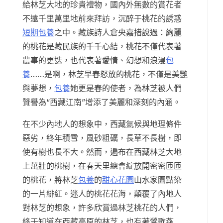
給林芝大地的珍貴禮物，國內外無數的賞花者
不遠千里萬里地前來拜訪，沉醉于桃花的誘惑
短期包養
之中。藏族詩人倉央嘉措說過：絢麗
的桃花是藏民族的千千心結，桃花不僅代表著
農事的更迭，也代表著愛情、幻想和浪漫
包
養
……是啊，林芝早春怒放的桃花，不僅是美艷
與夢想，
包養
她更是春的使者，為林芝被人們
贊譽為“西藏江南”增添了美麗和深刻的內涵。
在不少內地人的想象中，西藏氣候與地理條件
惡劣，終年積雪，風砂粗礪，長草不長樹，即
使有樹也長不大。然而，遍布在西藏林芝大地
上茁壯的桃樹，在春天里總會綻放開密密匝匝
的桃花，將林芝
包養
的
甜心花園
山水家園點染
的一片緋紅。迷人的桃花花海，顛覆了內地人
對林芝的想象，許多欣賞過林芝桃花的人們，
終于知道在西藏高原的林芝，也有著鶯歌燕