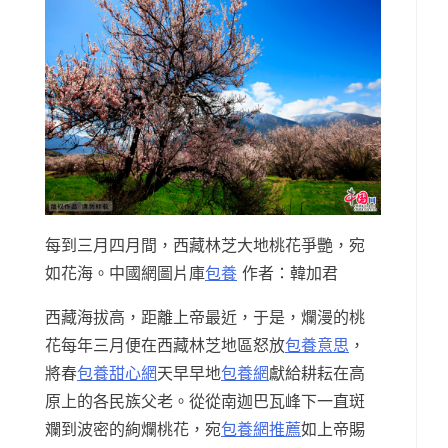
每到三月四月間，西藏林芝大地桃花爭艷，宛
如花海。中國網圖片庫
包養
作者：韓加君
西藏海拔高，距離上帝最近，于是，爛漫的桃
花每年三月便在西藏林芝地區怒放
包養意思
，
將春
包養甜心網
天早早地
包養網
獻給耕耘在高
原上的各民族父老。從從南迦巴瓦峰下一直斑
斕到波密的絢爛桃花，宛
包養網推薦
如上帝賜