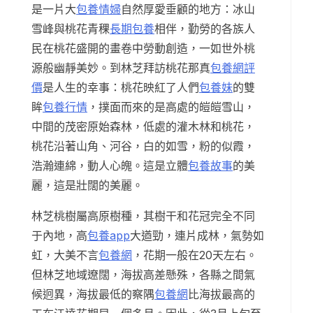
是一片大
包養情婦
自然厚愛垂顧的地方：冰山
雪峰與桃花青稞
長期包養
相伴，勤勞的各族人
民在桃花盛開的畫卷中勞動創造，一如世外桃
源般幽靜美妙。到林芝拜訪桃花那真
包養網評
價
是人生的幸事：桃花映紅了人們
包養妹
的雙
眸
包養行情
，撲面而來的是高處的皚皚雪山，
中間的茂密原始森林，低處的灌木林和桃花，
桃花沿著山角、河谷，白的如雪，粉的似霞，
浩瀚連綿，動人心魄。這是立體
包養故事
的美
麗，這是壯闊的美麗。
林芝桃樹屬高原樹種，其樹干和花冠完全不同
于內地，高
包養app
大遒勁，連片成林，氣勢如
虹，大美不言
包養網
，花期一般在20天左右。
但林芝地域遼闊，海拔高差懸殊，各縣之間氣
候迥異，海拔最低的察隅
包養網
比海拔最高的