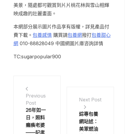
美景，隨處都可觀賞到片片桃花林與雪山相輝
映成趣的壯麗畫面。
本網部分展示圖片作品享有版權，詳見產品付
費下載。
包養感情
購買請
包養網
撥打
包養甜心
網
010-88828049 中國網圖片庫咨詢詳情
TC:sugarpopular900
Previous
Next Post
Post
26年如一
綜專包養
日，照料
網站述：
癱瘓老婆
美軍燃油
——記孝