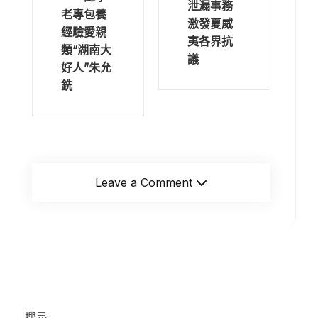
泄漏事務
老專包養
激發夏威
經驗愛親
夷各界抗
類“湖南大
議
好人”朱允
銑
Leave a Comment
搜尋