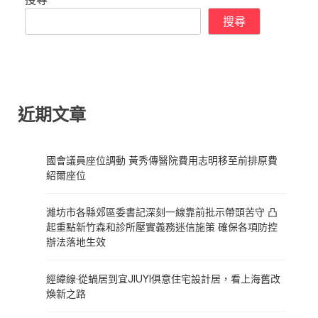
搜尋
近期文章
國會議員座位調動 黃秀傳醫院費用志明移至前排原費
紹爾座位
濰坊市各縣郊區委書記深刻一線靠前批示帶頭苦守 凸
起重點新竹森和診所壓實義務迷信施策 確保各項防控
辦法落地生效
經緯線·從蝸居到宜JIUYI俱意住宅設計居，看上海舊改
煥新之路