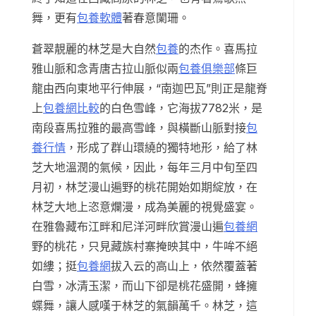
舞，更有
包養軟體
著春意闌珊。
蒼翠靚麗的林芝是大自然
包養
的杰作。喜馬拉
雅山脈和念青唐古拉山脈似兩
包養俱樂部
條巨
龍由西向東地平行伸展，“南迦巴瓦”則正是龍脊
上
包養網比較
的白色雪峰，它海拔7782米，是
南段喜馬拉雅的最高雪峰，與橫斷山脈對接
包
養行情
，形成了群山環繞的獨特地形，給了林
芝大地溫潤的氣候，因此，每年三月中旬至四
月初，林芝漫山遍野的桃花開始如期綻放，在
林芝大地上恣意爛漫，成為美麗的視覺盛宴。
在雅魯藏布江畔和尼洋河畔欣賞漫山遍
包養網
野的桃花，只見藏族村寨掩映其中，牛哞不絕
如縷；挺
包養網
拔入云的高山上，依然覆蓋著
白雪，冰清玉潔，而山下卻是桃花盛開，蜂擁
蝶舞，讓人感嘆于林芝的氣韻萬千。林芝，這