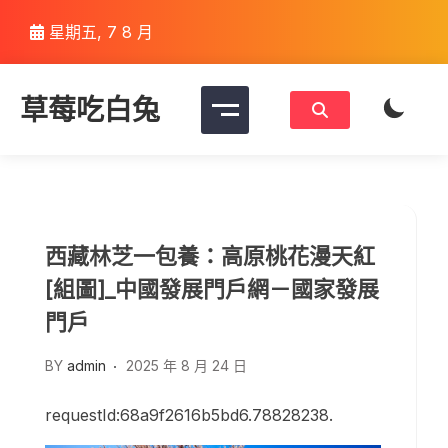
Skip
星期五, 7 8 月
to
content
草莓吃白兔
西藏林芝一包養：高原桃花漫天紅
[組圖]_中國發展門戶網－國家發展
門戶
BY
admin
2025 年 8 月 24 日
requestId:68a9f2616b5bd6.78828238.