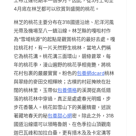
工布江達花期早一個多月。因此，從3月上旬至
4月底在林芝都可以欣賞到盛開的桃花。
林芝的桃花主要分布在318國道沿途、尼洋河風
光帶及機場至八一鎮沿線。林芝縣的嘎啦村作
為“雪域桃源”的起點是觀賞桃花的最好去處。嘎
拉桃花村，有一片天然野生桃林，當地人們稱
它為桃花溝。桃花溝三面環山，碧綠蒼翠，每
年的桃花季，漫山遍野的桃花爭相竟艷，將桃
花村包裹的嚴嚴實實。粉色的
包養網dcard
桃林
與翠綠的麥田交相輝映；古樸的村莊掩映在壯
闊的桃林里，玉帶似
包養價格
的溪澗從高低錯
落的桃花林中穿過，真正是處處春光明媚，步
步花香襲人。桃花如雪山下的美麗精靈，述說
著藏地春天的秘
包養甜心網
密。除此之外，318
國道沿線還可以領略魯朗、在色季拉山頂觀南
迦巴瓦峰和加拉白壘，更有措木及及卡定溝等