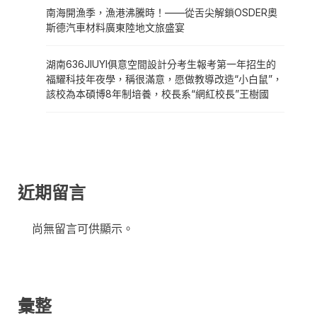
南海開漁季，漁港沸騰時！——從舌尖解鎖OSDER奧
斯德汽車材料廣東陸地文旅盛宴
湖南636JIUYI俱意空間設計分考生報考第一年招生的
福耀科技年夜學，稱很滿意，愿做教導改造“小白鼠”，
該校為本碩博8年制培養，校長系“網紅校長”王樹國
近期留言
尚無留言可供顯示。
彙整