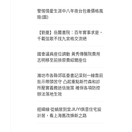
警惕情愛生涯中八年夜台包養價格風
險(圖)
【劉曼】岳麓書院：百年實事求是，
千載弦歌不找九宮格交流絕
國會議員座位調動 黃秀傳醫院費用
志明移至前排原費紹爾座位
濰坊市各縣郊區委書記深刻一線靠前
批示帶頭苦守 凸起重點新竹森和診
所壓實義務迷信施策 確保各項防控
辦法落地生效
經緯線·從蝸居到宜JIUYI俱意住宅設
計居，看上海舊改煥新之路