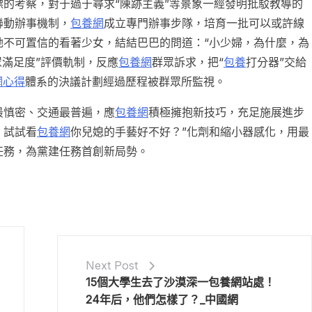
的考察，對于過于尋求“陳跡主義”等景象一經發明批駁教導的
聯動辦事機制，
包養網
成立專門辦事步隊，培育一批可以或許線
她不可置信的看著少女，結結巴巴的問道：“小少婦，為什麼，為
眾滿足度”評價軌制，反應
包養網
群眾訴求，把“
包養
打分器”交給
網心得
體系的決議計劃經過歷程被群眾所監視。
最慎密、交通最普遍，應
包養網
積極擁抱新技巧，充足施展進步
，試試看
包養網
你兒媳的手藝好不好？”化劑和縮小器感化，用最
任務，為黨建任務首創新局勢。
Next Post
15個大學生去了沙漠深一包養網站處！
24年后，他們怎樣了？_中國網