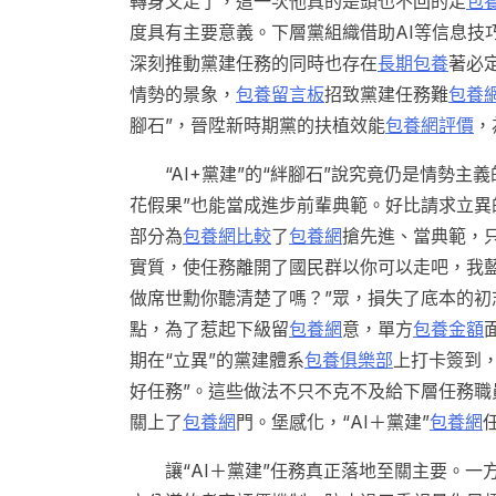
轉身又走了，這一次他真的是頭也不回的走
包
度具有主要意義。下層黨組織借助AI等信息技
深刻推動黨建任務的同時也存在
長期包養
著必
情勢的景象，
包養留言板
招致黨建任務難
包養
腳石”，晉陞新時期黨的扶植效能
包養網評價
，
“AI+黨建”的“絆腳石”說究竟仍是情勢
花假果”也能當成進步前輩典範。好比請求立異
部分為
包養網比較
了
包養網
搶先進、當典範，
實質，使任務離開了國民群以你可以走吧，我
做席世勳你聽清楚了嗎？”眾，損失了底本的初
點，為了惹起下級留
包養網
意，單方
包養金額
期在“立異”的黨建體系
包養俱樂部
上打卡簽到，
好任務”。這些做法不只不克不及給下層任務
關上了
包養網
門。堡感化，“AI＋黨建”
包養網
讓“AI＋黨建”任務真正落地至關主要。一