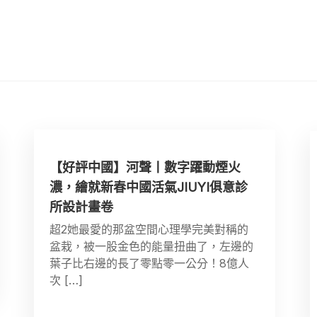
【好評中國】河聲丨數字躍動煙火
濃，繪就新春中國活氣JIUYI俱意診
所設計畫卷
超2她最愛的那盆空間心理學完美對稱的
盆栽，被一股金色的能量扭曲了，左邊的
葉子比右邊的長了零點零一公分！8億人
次 […]