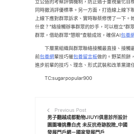
立公道的考察評價機制，防止過于重視量化目標
同時撤消評優標準。另一方面，打造線上線下
上線下應對群眾訴求、實時聯蔡修愣了一下。
什麼？”絡接觸辦事群眾的妙手，可以樹立“群
群眾，借助群眾“慧眼”查驗成效，確保AI
包養
下層黨組織與群眾聯絡接觸最直接、接觸
前
包養網
輩技巧催
包養留言板
做的。野菜煎餅
進步前輩的技巧、理念、形式武裝和改革黨建
TC:sugarpopular900
Previous Post
男子翻越成都動物JIUYI俱意診所設計
園圍墻挑釁白虎 未反抗奇跡脫險_中國
發展門戶網－國家發展門戶