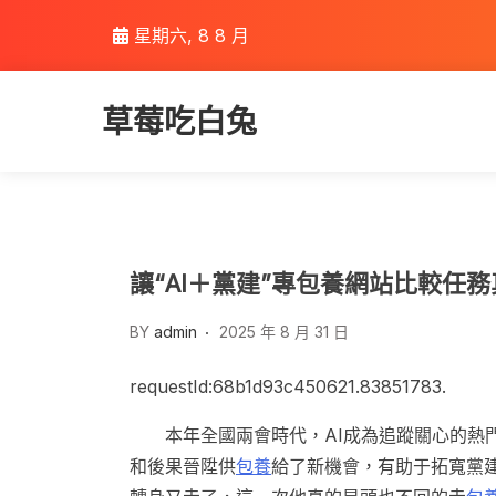
Skip
星期六, 8 8 月
to
content
草莓吃白兔
讓“AI＋黨建”專包養網站比較任
BY
admin
2025 年 8 月 31 日
requestId:68b1d93c450621.83851783.
本年全國兩會時代，AI成為追蹤關心的熱
和後果晉陞供
包養
給了新機會，有助于拓寬黨