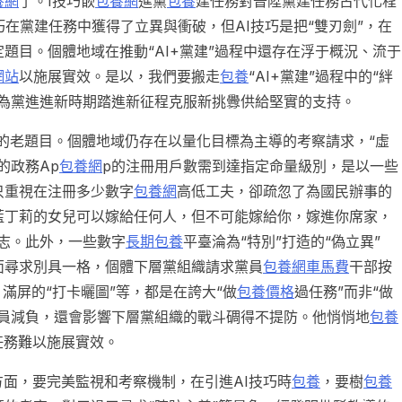
養網
了。I技巧嵌
包養網
進黨
包養
建任務對晉陞黨建任務古代化程
巧在黨建任務中獲得了立異與衝破，但AI技巧是把“雙刃劍”，在
定題目。個體地域在推動“AI+黨建”過程中還存在浮于概況、流于
網站
以施展實效。是以，我們要搬走
包養
“AI+黨建”過程中的“絆
為黨進進新時期踏進新征程克服新挑釁供給堅實的支持。
主義的老題目。個體地域仍存在以量化目標為主導的考察請求，“虛
的政務Ap
包養網
p的注冊用戶數需到達指定命量級別，是以一些
只重視在注冊多少數字
包養網
高低工夫，卻疏忽了為國民辦事的
藍丁莉的女兒可以嫁給任何人，但不可能嫁給你，嫁進你席家，
志。此外，一些數字
長期包養
平臺淪為“特別”打造的“偽立異”
面尋求別具一格，個體下層黨組織請求黨員
包養網車馬費
干部按
滿屏的“打卡曬圖”等，都是在誇大“做
包養價格
過任務”而非“做
職員減負，還會影響下層黨組織的戰斗碉得不提防。他悄悄地
包養
任務難以施展實效。
方面，要完美監視和考察機制，在引進AI技巧時
包養
，要樹
包養