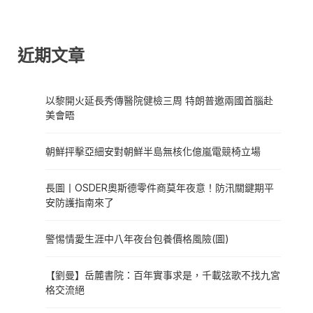
近期文章
以黎開火延長秀傳醫院健檢三周 特朗普邀兩國首腦赴
美會晤
朝鮮抨擊亞細安對朝鮮半島無核化億嵐電競椅立場
長圖丨OSDER奧斯德零件商莫年夜意！防汛關鍵期平
安防護指南來了
警惕情愛生涯中八年夜台包養價格風險(圖)
【劉曼】岳麓書院：百年實事求是，千載弦歌不找九宮
格交流絕