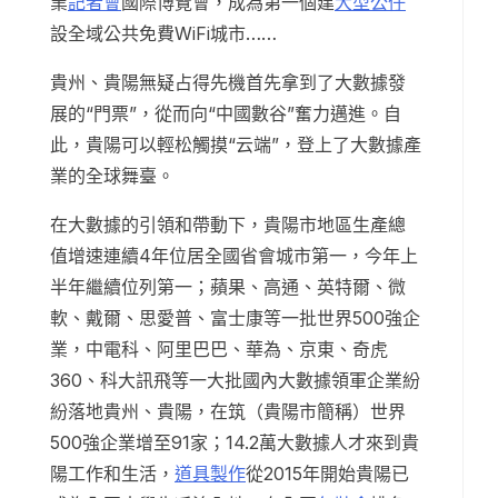
業
記者會
國際博覽會，成為第一個建
大型公仔
設全域公共免費WiFi城市……
貴州、貴陽無疑占得先機首先拿到了大數據發
展的“門票”，從而向“中國數谷”奮力邁進。自
此，貴陽可以輕松觸摸“云端”，登上了大數據產
業的全球舞臺。
在大數據的引領和帶動下，貴陽市地區生產總
值增速連續4年位居全國省會城市第一，今年上
半年繼續位列第一；蘋果、高通、英特爾、微
軟、戴爾、思愛普、富士康等一批世界500強企
業，中電科、阿里巴巴、華為、京東、奇虎
360、科大訊飛等一大批國內大數據領軍企業紛
紛落地貴州、貴陽，在筑（貴陽市簡稱）世界
500強企業增至91家；14.2萬大數據人才來到貴
陽工作和生活，
道具製作
從2015年開始貴陽已