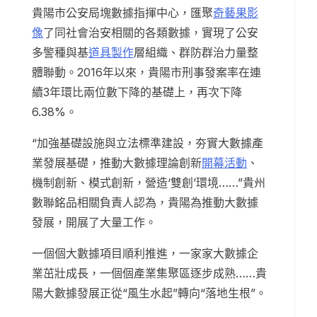
貴陽市公安局塊數據指揮中心，匯聚
奇藝果影
像
了同社會治安相關的各類數據，實現了公安
多警種與基
道具製作
層組織、群防群治力量整
體聯動。2016年以來，貴陽市刑事發案率在連
續3年環比兩位數下降的基礎上，再次下降
6.38%。
“加強基礎設施與立法標準建設，夯實大數據產
業發展基礎，推動大數據理論創新
開幕活動
、
機制創新、模式創新，營造‘雙創’環境……”貴州
數聯銘品相關負責人認為，貴陽為推動大數據
發展，開展了大量工作。
一個個大數據項目順利推進，一家家大數據企
業茁壯成長，一個個產業集聚區逐步成熟……貴
陽大數據發展正從“風生水起”轉向“落地生根”。