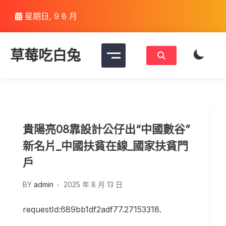
Skip
星期日, 9 8 月
to
content
草莓吃白兔
貴陽亮08靠設計公仔出“中國數谷”
新名片_中國扶貧在線_國家扶貧門
戶
BY
admin
2025 年 8 月 13 日
requestId:689bb1df2adf77.27153318.