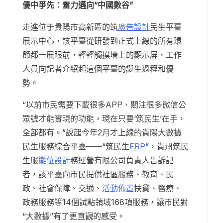
優中爭先：奮力邁向“中國數谷”
走進位于貴陽市高新區的筑
廣告設計
民生平臺
展示中心，該平臺從研發到正式上線的所有環
節都一展眼前，輕輕觸摸墻上的顯示屏，工作
人員向記者介紹起這個平臺的誕生過程和優
勢。
“以前市民需要下載很多APP、關注很多微信公
眾號才能實現的功能，現在只要‘筑民生’在手，
全部都有。”說起今年2月才上線的貴陽大數據
民生服務綜合平臺——“筑民生
FRP
”，貴州筑民
生服
攤位設計
務運營有限公司負責人告訴記
者，該平臺向市民提供社區服務、教育、民
政、社會保障、交通、
活動佈置
扶貧、醫療、
政務服務等14個試點領域168項服務，讓市民對
“大數據”有了更直觀的感受。