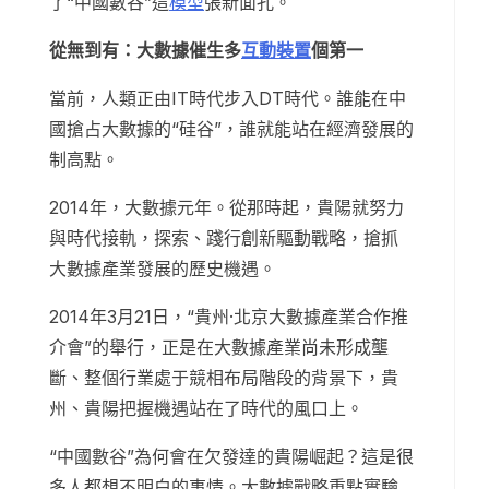
了“中國數谷”這
模型
張新面孔。
從無到有：大數據催生多
互動裝置
個第一
當前，人類正由IT時代步入DT時代。誰能在中
國搶占大數據的“硅谷”，誰就能站在經濟發展的
制高點。
2014年，大數據元年。從那時起，貴陽就努力
與時代接軌，探索、踐行創新驅動戰略，搶抓
大數據產業發展的歷史機遇。
2014年3月21日，“貴州·北京大數據產業合作推
介會”的舉行，正是在大數據產業尚未形成壟
斷、整個行業處于競相布局階段的背景下，貴
州、貴陽把握機遇站在了時代的風口上。
“中國數谷”為何會在欠發達的貴陽崛起？這是很
多人都想不明白的事情。大數據戰略重點實驗