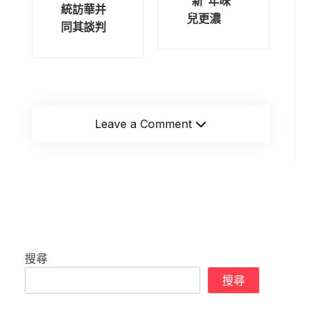
“新”年味
統訪華并
兒更濃
同其談判
Leave a Comment
搜尋
搜尋