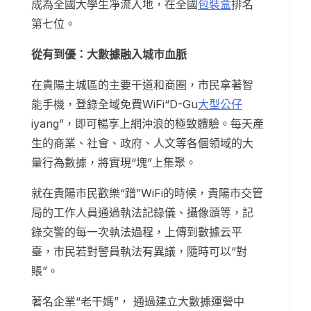
成為全國大學生凈流入地，在全國
包裝盒
排名
第七位。
從有到優：大數據融入城市血脈
在貴陽主城區的主要干道和商圈，市民拿著智
能手機，登錄全域免費WiFi“D-Gu
大型公仔
iyang”，即可暢享上網沖浪的極致體驗。每天產
生的商業、社會、政府、人文等各個領域的大
量行為數據，將實現“塊”上集聚。
就在貴陽市民歡樂“蹭”WiFi的時候，貴陽市交管
局的工作人員通過執法記錄儀、攝像頭等，記
錄交警的每一次執法過程，上傳到數據云平
臺，市民若對警員執法有異議，隨時可以“對
賬”。
著名企業“老干媽”， 通過建立大數據運營中