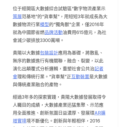
位于經開區大數據綜合試驗區“數字物流產業示
策展
范基地”的“貨車幫”，用短短3年就成長為大
數據物流行業
模型
的“獨角獸”企業，僅2016年
就為中國節省燃
品牌活動
油費用615億元，為社
會減少碳排放3300萬噸。
貴陽以大數據
包裝設計
應用為基礎，將散亂、
無序的數據進行有機關聯，融合、裂變，以此
演化出顛覆式分析邏輯，重塑社會公共治
記者
會
理和傳統行業。“貨車幫”正
互動裝置
是大數據
與傳統產業融合的產物。
經過3年多的探索實踐，貴陽大數據發展取得令
人矚目的成績，大數據產業迅猛集聚、示范應
用全面推進、創新氛圍日益濃厚、發展環
AR擴
增實境
境不斷優化。創新與年輕相伴，2016