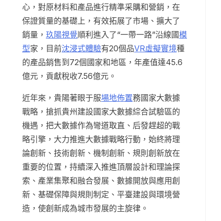
心，對原材料和產品進行精準采購和營銷，在
保證質量的基礎上，有效拓展了市場、擴大了
銷量，
玖陽視覺
順利進入了“一帶一路”沿線國
模
型
家，目前
沈浸式體驗
有20個品
VR虛擬實境
種
的產品銷售到72個國家和地區，年產值達45.6
億元，貢獻稅收7.56億元。
近年來，貴陽著眼于服
場地佈置
務國家大數據
戰略，搶抓貴州建設國家大數據綜合試驗區的
機遇，把大數據作為彎道取直、后發趕超的戰
略引擎，大力推進大數據戰略行動，始終將理
論創新、技術創新、機制創新、規則創新放在
重要的位置，持續深入推進頂層設計和理論探
索、產業集聚和融合發展、數據開放與應用創
新、基礎保障與規則制定、平臺建設與環境營
造，使創新成為城市發展的主旋律。