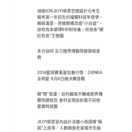
湖南636JIUYI俱意空間設計分考生
報考第一年招生的福耀科技年夜學，
稱很滿意，愿做教導改造“小白鼠”，
該校為本碩博8年制培養，校長系“網
紅校長”王樹國
多方協同 全力搜秀傳醫院健康檢查
救
2014籃球賽事喜包養行情：2月NBA
全明星 6月6日總決賽首戰
朝“問”安康｜前列腺癌不難被疏秀傳
醫院健檢忽 身材呈現這些電子訊號
要實時就醫
JIUYI俱意室內設計法國小哥感嘆“蘇
超”上座率：人數跟我老家城市生齒