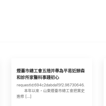
煙臺市總工會五措并舉為平易近辦森
和診所家醫科事踐初心
requestId:694c2dabda15f2.98730646.
本年以來，山東煙臺市總工會把黨史
進修 […]