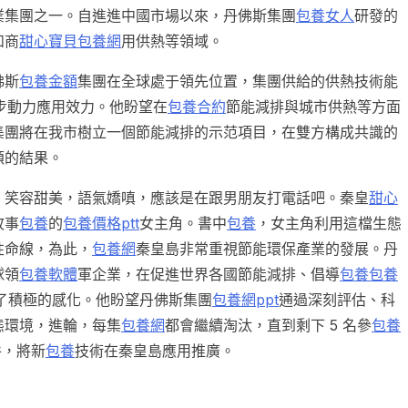
業集團之一。自進進中國市場以來，丹佛斯集團
包養女人
研發的
和商
甜心寶貝包養網
用供熱等領域。
佛斯
包養金額
集團在全球處于領先位置，集團供給的供熱技術能
步動力應用效力。他盼望在
包養合約
節能減排與城市供熱等方面
集團將在我市樹立一個節能減排的示范項目，在雙方構成共識的
碩的結果。
，笑容甜美，語氣嬌嗔，應該是在跟男朋友打電話吧。秦皇
甜心
故事
包養
的
包養價格ptt
女主角。書中
包養
，女主角利用這檔生態
性命線，為此，
包養網
秦皇島非常重視節能環保產業的發展。丹
球領
包養軟體
軍企業，在促進世界各國節能減排、倡導
包養
包養
了積極的感化。他盼望丹佛斯集團
包養網ppt
通過深刻評估、科
態環境，進輪，每集
包養網
都會繼續淘汰，直到剩下 5 名參
包養
件，將新
包養
技術在秦皇島應用推廣。