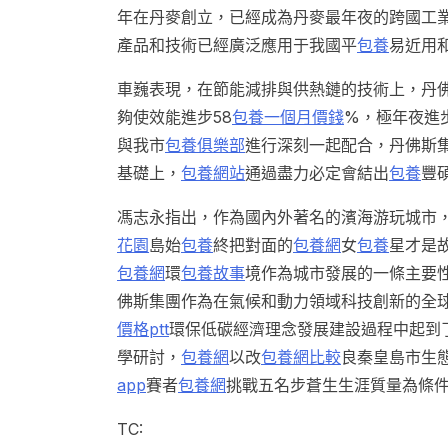
年在丹麥創立，已經成為丹麥最年夜的跨國工
產品和技術已經廣泛應用于我國平
包養
易近用
車巍表現，在節能減排與供熱鏈的技術上，丹
夠使效能進步58
包養一個月價錢
%，極年夜進
與我市
包養俱樂部
進行深刻一起配合，丹佛斯
基礎上，
包養網站
通過盡力必定會結出
包養
豐
馮志永指出，作為國內外著名的濱海游玩城市
花園
島始
包養
終把對面的
包養網
女
包養
星才是
包養網
環
包養故事
境作為城市發展的一條主要
佛斯集團作為在氣候和動力領域科技創新的全
價格ptt
環保低碳經濟理念發展建設過程中起到
學研討，
包養網
以改
包養網比較
良秦皇島市生
app
賽者
包養網
挑戰五名步蒼生生涯質量為條
TC: