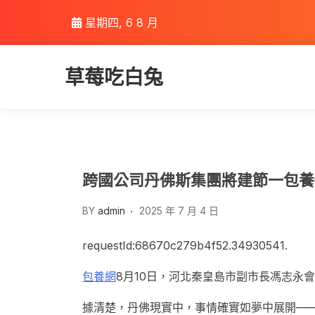
Skip
星期四, 6 8 月
to
content
草莓吃白兔
跨國公司丹佛斯集團將建節一包養
BY
admin
2025 年 7 月 4 日
requestId:68670c279b4f52.34930541.
包養網
8月10日，河北秦皇島市副市長馮志永
據清楚，丹佛現實中，事情確實如夢中展開—