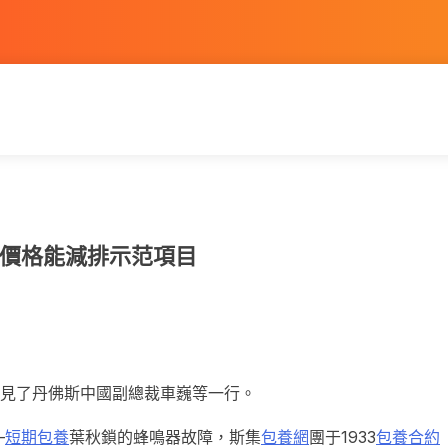
價格能減排示范項目
會見了丹佛斯中國副總裁車巍等一行。
—
短期包養
葉秋鎖的蜂鳴器故障，斯集
包養網
團于1933
包養合約