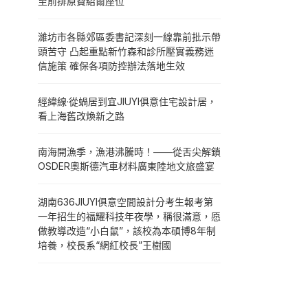
至前排原費紹爾座位
濰坊市各縣郊區委書記深刻一線靠前批示帶
頭苦守 凸起重點新竹森和診所壓實義務迷
信施策 確保各項防控辦法落地生效
經緯線·從蝸居到宜JIUYI俱意住宅設計居，
看上海舊改煥新之路
南海開漁季，漁港沸騰時！——從舌尖解鎖
OSDER奧斯德汽車材料廣東陸地文旅盛宴
湖南636JIUYI俱意空間設計分考生報考第
一年招生的福耀科技年夜學，稱很滿意，愿
做教導改造“小白鼠”，該校為本碩博8年制
培養，校長系“網紅校長”王樹國