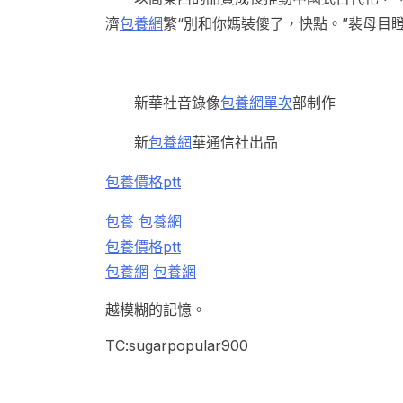
濟
包養網
繁“別和你媽裝傻了，快點。”裴母目
新華社音錄像
包養網單次
部制作
新
包養網
華通信社出品
包養價格ptt
包養
包養網
包養價格ptt
包養網
包養網
越模糊的記憶。
TC:sugarpopular900