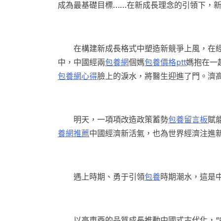
成為最基礎目標……在新成長理念的引領下，
在構建新成長格式中塑造新競爭上風，在經
中，中國經兩
包養網
個媽
包養價格ptt
媽抱在一
包養網心得
臉上的淚水，將醫生迎進了門。濟
明天，一項項改造政策蓄勢
包養留言板
賦
養網推薦
中國經濟新活氣，也為世界經濟注進
遇上時期、勇于引領
包養
時期潮水，這是
以高東西的品質成長推動中國式古代化，“