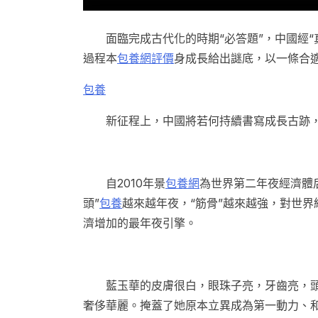
面臨完成古代化的時期“必答題”，中國經
過程本
包養網評價
身成長給出謎底，以一條合
包養
新征程上，中國將若何持續書寫成長古跡
自2010年景
包養網
為世界第二年夜經濟體
頭”
包養
越來越年夜，“筋骨”越來越強，對世界
濟增加的最年夜引擎。
藍玉華的皮膚很白，眼珠子亮，牙齒亮，
奢侈華麗。掩蓋了她原本立異成為第一動力、