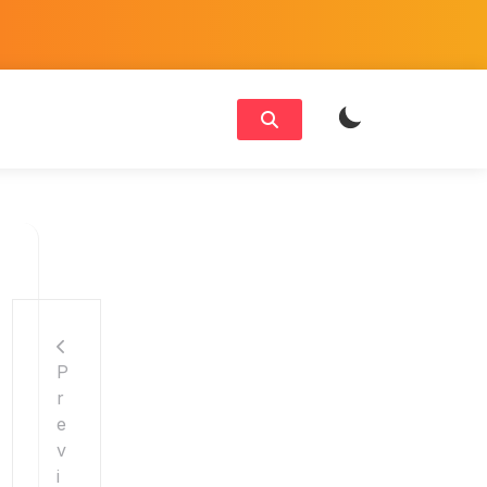
P
r
e
v
i