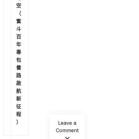
空
（
奮
斗
百
年
專
包
養
路
啟
航
新
征
程
）
Leave a
Comment