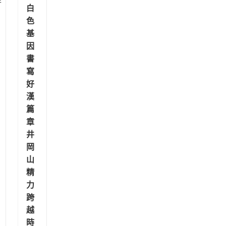
白
色
基
因
書
寫
好
漢
篇
章
井
岡
山
精
力
跨
越
時