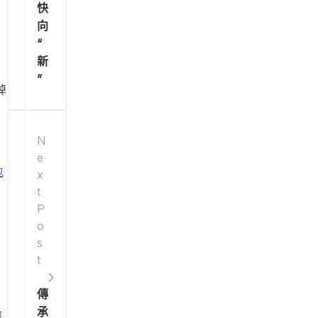
快
向
“
新
”
掉
N
e
包
x
t
P
o
s
t
傳
承
經