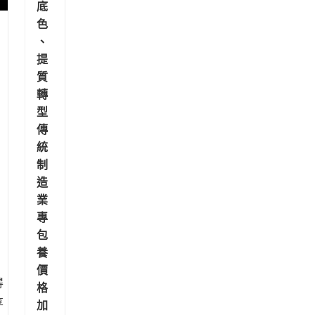
底
色
由
、
提
質
轉
型
傳
統
制
造
業
專
包
養
價
得
格
享
加