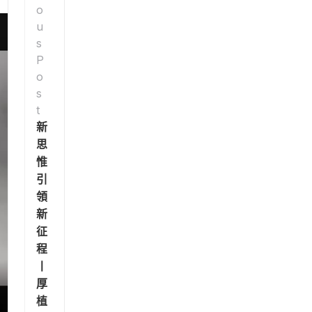
o
u
s
P
o
s
t
新
思
惟
引
領
新
征
程
丨
厚
植