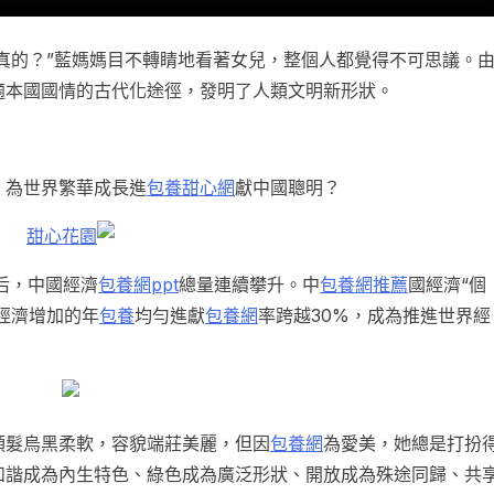
“真的？”藍媽媽目不轉睛地看著女兒，整個人都覺得不可思議。
適本國國情的古代化途徑，發明了人類文明新形狀。
，為世界繁華成長進
包養甜心網
獻中國聰明？
甜心花園
后，中國經濟
包養網ppt
總量連續攀升。中
包養網推薦
國經濟“個
經濟增加的年
包養
均勻進獻
包養網
率跨越30%，成為推進世界經
頭髮烏黑柔軟，容貌端莊美麗，但因
包養網
為愛美，她總是打扮
和諧成為內生特色、綠色成為廣泛形狀、開放成為殊途同歸、共